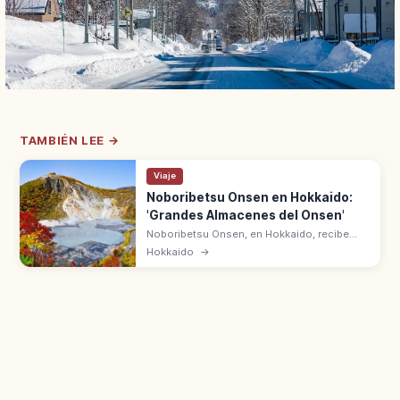
TAMBIÉN LEE →
Viaje
Noboribetsu Onsen en Hokkaido:
'Grandes Almacenes del Onsen'
Noboribetsu Onsen, en Hokkaido, recibe
aguas del Jigoku-dani (Valle del Infierno).
Hokkaido
→
'Grandes almacenes del onsen' por la
variedad de tipos de aguas.