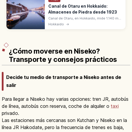
Canal de Otaru en Hokkaido:
Almacenes de Piedra desde 1923
Canal de Otaru, en Hokkaido, mide 1.140 m
con almacenes de piedra y 63 faroles de
Hokkaido
→
gas. Completado en 1923 para el puerto
comercial. Romántico de noche.
¿Cómo moverse en Niseko?
Transporte y consejos prácticos
Decide tu medio de transporte a Niseko antes de
salir
Para llegar a Niseko hay varias opciones: tren JR, autobús
de línea, autobús con reserva, coche de alquiler o
taxi
privado.
Las estaciones más cercanas son Kutchan y Niseko en la
línea JR Hakodate, pero la frecuencia de trenes es baja,