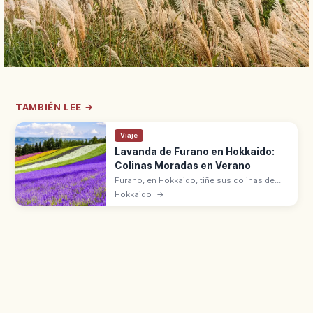
TAMBIÉN LEE →
Viaje
Lavanda de Furano en Hokkaido:
Colinas Moradas en Verano
Furano, en Hokkaido, tiñe sus colinas de
lavanda morada en verano. Mejor época de
Hokkaido
→
finales de junio a principios de agosto, con
la cordillera Tokachi-dake.