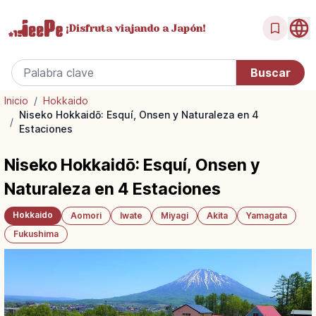
¡Disfruta
viajando a Japón!
Inicio
/
Hokkaido
Niseko Hokkaidō: Esquí, Onsen y Naturaleza en 4
/
Estaciones
Niseko Hokkaidō: Esquí, Onsen y
Naturaleza en 4 Estaciones
Hokkaido
Aomori
Iwate
Miyagi
Akita
Yamagata
Fukushima