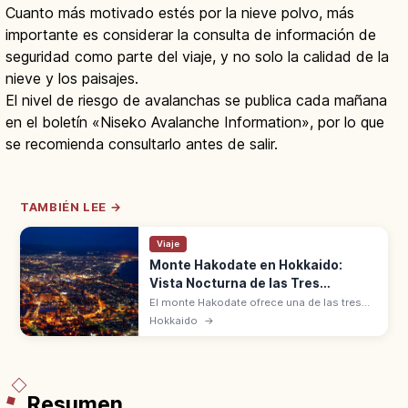
Cuanto más motivado estés por la nieve polvo, más
importante es considerar la consulta de información de
seguridad como parte del viaje, y no solo la calidad de la
nieve y los paisajes.
El nivel de riesgo de avalanchas se publica cada mañana
en el boletín «Niseko Avalanche Information», por lo que
se recomienda consultarlo antes de salir.
TAMBIÉN LEE →
Viaje
Monte Hakodate en Hokkaido:
Vista Nocturna de las Tres
Grandes
El monte Hakodate ofrece una de las tres
grandes vistas nocturnas de Japón. La
Hokkaido
→
ciudad brilla sobre un tómbolo entre dos
mares. Tres estrellas en Michelin Verde.
Resumen