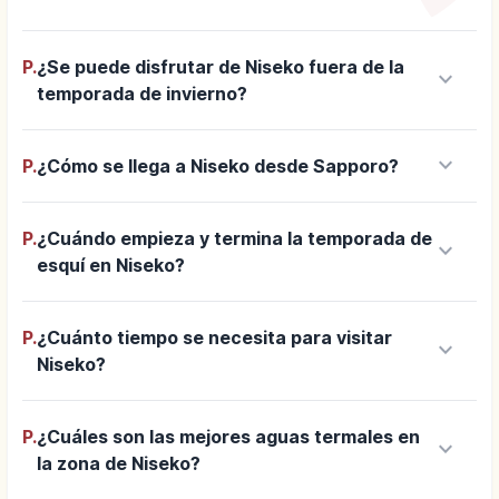
P.
¿Se puede disfrutar de Niseko fuera de la
keyboard_arrow_down
temporada de invierno?
keyboard_arrow_down
P.
¿Cómo se llega a Niseko desde Sapporo?
P.
¿Cuándo empieza y termina la temporada de
keyboard_arrow_down
esquí en Niseko?
P.
¿Cuánto tiempo se necesita para visitar
keyboard_arrow_down
Niseko?
P.
¿Cuáles son las mejores aguas termales en
keyboard_arrow_down
la zona de Niseko?