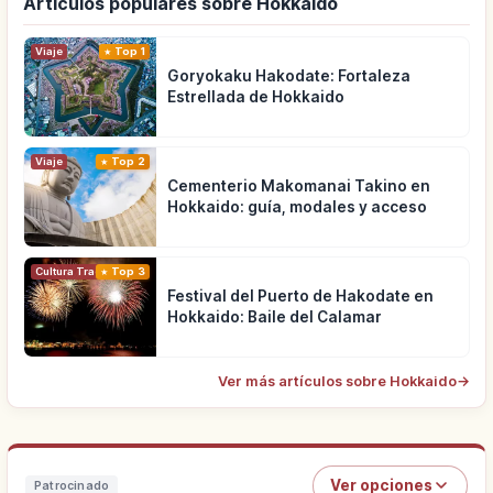
Artículos populares sobre Hokkaido
Viaje
Top 1
Goryokaku Hakodate: Fortaleza
Estrellada de Hokkaido
Viaje
Top 2
Cementerio Makomanai Takino en
Hokkaido: guía, modales y acceso
Cultura Tradicional
Top 3
Festival del Puerto de Hakodate en
Hokkaido: Baile del Calamar
Ver más artículos sobre Hokkaido
→
Ver opciones
Patrocinado