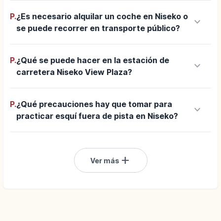
P.
¿Es necesario alquilar un coche en Niseko o
keyboard_arrow_down
se puede recorrer en transporte público?
P.
¿Qué se puede hacer en la estación de
keyboard_arrow_down
carretera Niseko View Plaza?
P.
¿Qué precauciones hay que tomar para
keyboard_arrow_down
practicar esquí fuera de pista en Niseko?
add
Ver más