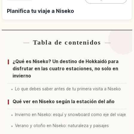
Planifica tu viaje a Niseko
Tabla de contenidos
Buscar alojamiento cerca de Niseko
↗
Buscar experiencias en Niseko
↗
¿Qué es Niseko? Un destino de Hokkaidō para
disfrutar en las cuatro estaciones, no solo en
invierno
Lo que debes saber antes de tu primera visita a Niseko
Qué ver en Niseko según la estación del año
Invierno en Niseko: esquí y snowboard como eje del viaje
Verano y otoño en Niseko: naturaleza y paisajes