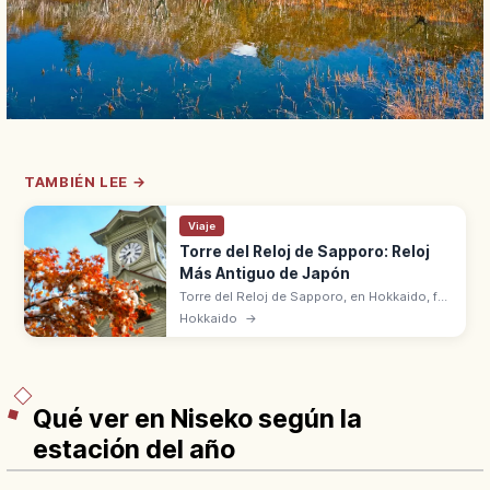
TAMBIÉN LEE →
Viaje
Torre del Reloj de Sapporo: Reloj
Más Antiguo de Japón
Torre del Reloj de Sapporo, en Hokkaido, fue
construida en 1878 como salón de la
Hokkaido
→
Escuela Agrícola. Reloj añadido en 1881, el
más antiguo aún en funcionamiento.
Qué ver en Niseko según la
estación del año