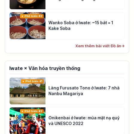
Phổ biến #2
Wanko Soba ở Iwate: ~15 bát = 1
Kake Soba
Xem thêm bài viết Đồ ăn
→
Iwate × Văn hóa truyền thống
Phổ biến #1
Làng Furusato Tono ở Iwate: 7 nhà
Nanbu Magariya
Phổ biến #2
Onikenbai ở Iwate: múa mặt nạ quỷ
và UNESCO 2022