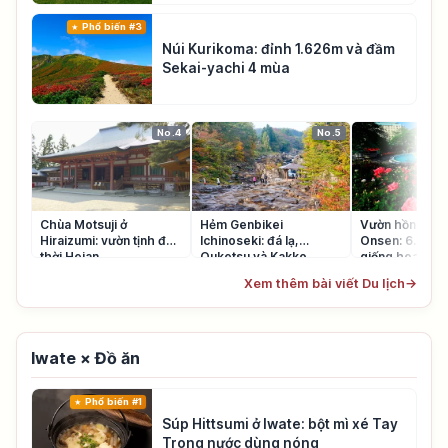
Phổ biến #3
Núi Kurikoma: đỉnh 1.626m và đầm
Sekai-yachi 4 mùa
No.4
No.5
Chùa Motsuji ở
Hẻm Genbikei
Vườn hồng Ha
Hiraizumi: vườn tịnh độ
Ichinoseki: đá lạ,
Onsen: 6.000 
thời Heian
Ouketsu và Kakko
giống hoa hồn
Dango
Xem thêm bài viết Du lịch
→
Iwate × Đồ ăn
Phổ biến #1
Súp Hittsumi ở Iwate: bột mì xé Tay
Trong nước dùng nóng