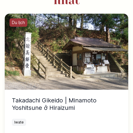
nhất
Du lịch
Takadachi Gikeido | Minamoto
Yoshitsune ở Hiraizumi
Iwate