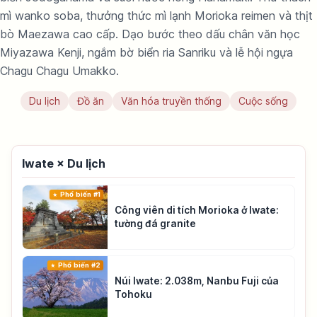
mì wanko soba, thưởng thức mì lạnh Morioka reimen và thịt
bò Maezawa cao cấp. Dạo bước theo dấu chân văn học
Miyazawa Kenji, ngắm bờ biển ria Sanriku và lễ hội ngựa
Chagu Chagu Umakko.
Du lịch
Đồ ăn
Văn hóa truyền thống
Cuộc sống
Iwate × Du lịch
Phổ biến #1
Công viên di tích Morioka ở Iwate:
tường đá granite
Phổ biến #2
Núi Iwate: 2.038m, Nanbu Fuji của
Tohoku