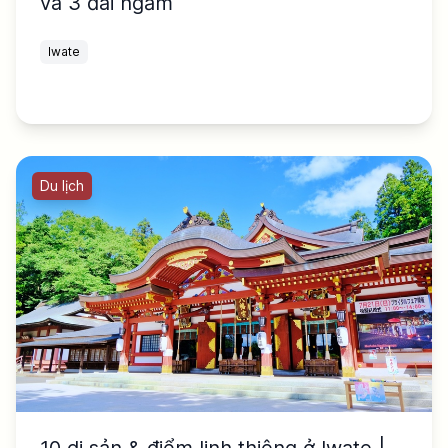
và 3 đài ngắm
Iwate
Du lịch
10 di sản & điểm linh thiêng ở Iwate |