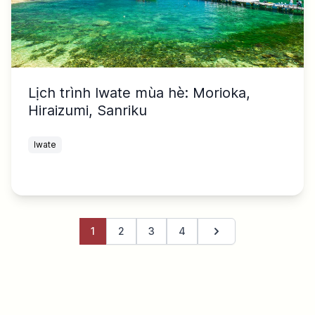
Lịch trình Iwate mùa hè: Morioka,
Hiraizumi, Sanriku
Iwate
1
2
3
4
Trang tiếp theo