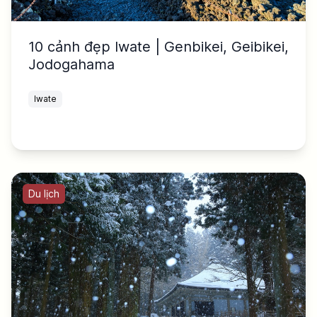
10 cảnh đẹp Iwate | Genbikei, Geibikei,
Jodogahama
Iwate
Du lịch