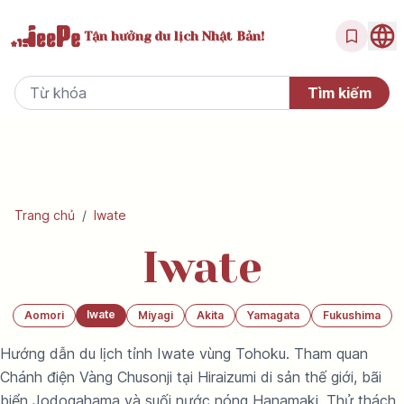
Tận hưởng
du lịch Nhật Bản!
Trang chủ
/
Iwate
Iwate
Iwate
Aomori
Miyagi
Akita
Yamagata
Fukushima
Hướng dẫn du lịch tỉnh Iwate vùng Tohoku. Tham quan
Chánh điện Vàng Chusonji tại Hiraizumi di sản thế giới, bãi
biển Jodogahama và suối nước nóng Hanamaki. Thử thách