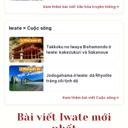
Xem thêm bài viết Văn hóa truyền thống
→
Iwate × Cuộc sống
Phổ biến #1
Takkoku no Iwaya Bishamondo ở
Iwate: kakezukuri và Sakanoue
Phổ biến #2
Jodogahama ở Iwate: đá Rhyolite
trắng cõi tịnh độ
Xem thêm bài viết Cuộc sống
→
Bài viết Iwate mới