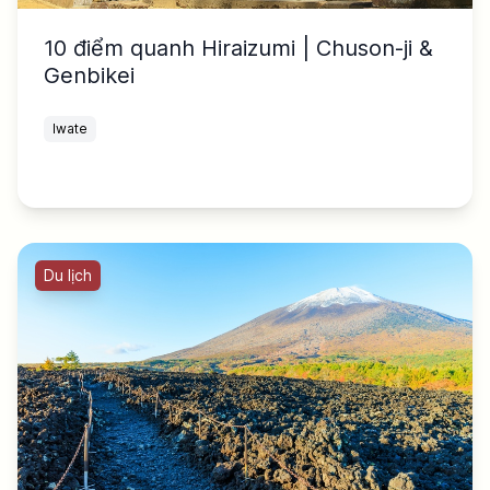
10 điểm quanh Hiraizumi | Chuson-ji &
Genbikei
Iwate
Du lịch