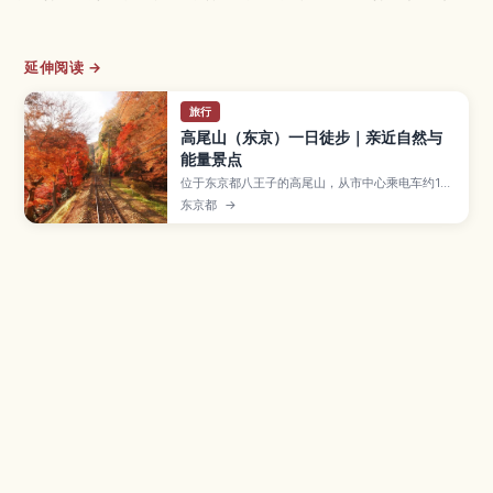
延伸阅读 →
旅行
高尾山（东京）一日徒步｜亲近自然与
能量景点
位于东京都八王子的高尾山，从市中心乘电车约1小
时即可到达，是人气一日徒步胜地。文章介绍多条
东京都
→
山路选择、缆车和吊椅、山腰寺院参拜、山顶远眺
东京与富士山、夏季啤酒花园，以及适合初次来日
本或亲子出游的最佳季节与准备要点。