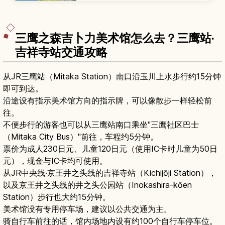
桥、皇居外苑与热门跑步路线等主要看点，以及从
东京站步行前往的方式、开放资讯、四季景色与拍
照小技巧，适合想在繁忙东京中安排一段舒缓散步
时光的旅人。
三鹰之森吉卜力美术馆怎么去？三鹰站·
吉祥寺站交通攻略
从JR三鹰站（Mitaka Station）南口沿玉川上水步行约15分钟
即可到达。
沿途设有指示美术馆方向的指示牌，可以像散步一样轻松前
往。
不便步行的游客也可以从三鹰站南口乘坐"三鹰社区巴士
（Mitaka City Bus）"前往，车程约5分钟。
票价为成人230日元、儿童120日元（使用IC卡时儿童为50日
元），现金与IC卡均可使用。
从JR中央线·京王井之头线的吉祥寺站（Kichijōji Station），
以及京王井之头线的井之头公园站（Inokashira-kōen
Station）步行也大约15分钟。
美术馆没有专用停车场，建议以公共交通为主。
骑自行车前往的话，馆内场地内设有约100个自行车停车位。