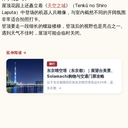
屋顶花园上还矗立着《
天空之城
》（Tenkū no Shiro
Laputa）中登场的机器人兵雕像，与室内截然不同的开阔氛围
非常适合拍照打卡。
登顶要走一段细长的螺旋楼梯，登顶后的视野也是亮点之一。
遇到天气不佳时，屋顶可能会临时关闭。
延伸阅读 →
旅行
东京晴空塔（东京都）｜展望台美景、
Solamachi购物与交通门票攻略
位于东京都墨田区的东京晴空塔高达634米，是东
京地标性建筑兼电波塔，也是许多游客必访景点。
东京都
→
本文将介绍两层展望台的全景视野、东京晴空街道
（Tokyo Solamachi）的购物与美食亮点、馆内
的“天空”天文馆与墨田水族馆等设施，并整理前往
方式、门票购买要点与推荐参观时段，帮助你高效
规划晴空塔半日行程。