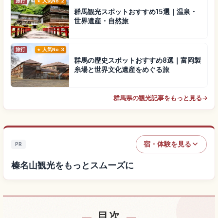
旅行
人気No.2
群馬観光スポットおすすめ15選｜温泉・
世界遺産・自然旅
旅行
人気No.3
群馬の歴史スポットおすすめ8選｜富岡製
糸場と世界文化遺産をめぐる旅
群馬県の観光記事をもっと見る
→
宿・体験を見る
PR
榛名山観光をもっとスムーズに
目次
榛名山付近の宿を探す
↗