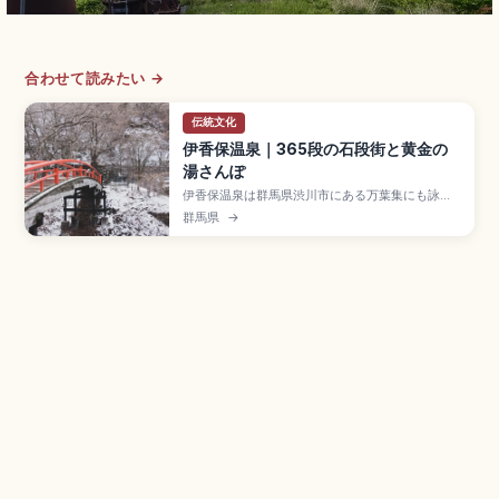
合わせて読みたい →
伝統文化
伊香保温泉｜365段の石段街と黄金の
湯さんぽ
伊香保温泉は群馬県渋川市にある万葉集にも詠ま
れた歴史ある温泉地で、365段の石段街がシンボ
群馬県
→
ルのスポット。鉄分を含む茶褐色の「黄金の湯」
と無色透明の「白銀の湯」が楽しめます。伊香保
露天風呂(大人600円)、4〜9月9:00〜18:00、第
1・第3木曜定休、JR渋川駅からバス約25分のアク
セスをまとめました。