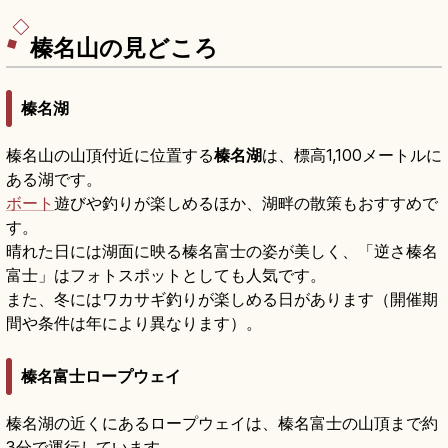
東京駅から特急+JRバスで約3時間のアクセスをま
とめました。
榛名山の見どころ
榛名湖
榛名山の山頂付近に位置する
榛名湖
は、標高1,100メートルに
ある湖です。
ボート
遊びや釣りが楽しめるほか、湖畔の散策もおすすめで
す。
晴れた日には湖面に映る榛名富士の姿が美しく、「逆さ榛名
富士」はフォトスポットとしても人気です。
また、冬にはワカサギ釣りが楽しめる日があります（開催期
間や条件は年により異なります）。
榛名富士ロープウェイ
榛名湖の近くにあるロープウェイは、榛名富士の山頂まで約
3分で運行しています。