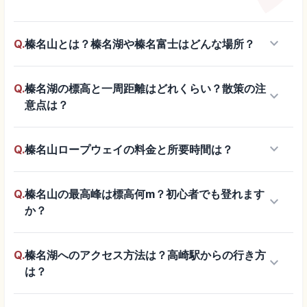
keyboard_arrow_down
Q.
榛名山とは？榛名湖や榛名富士はどんな場所？
Q.
榛名湖の標高と一周距離はどれくらい？散策の注
keyboard_arrow_down
意点は？
keyboard_arrow_down
Q.
榛名山ロープウェイの料金と所要時間は？
Q.
榛名山の最高峰は標高何m？初心者でも登れます
keyboard_arrow_down
か？
Q.
榛名湖へのアクセス方法は？高崎駅からの行き方
keyboard_arrow_down
は？