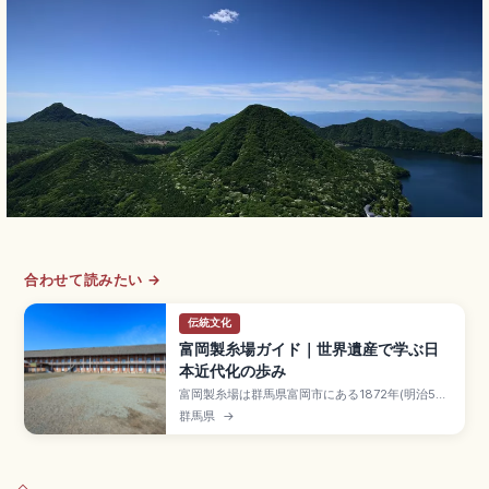
合わせて読みたい →
伝統文化
富岡製糸場ガイド｜世界遺産で学ぶ日
本近代化の歩み
富岡製糸場は群馬県富岡市にある1872年(明治5年)
設立の官営器械製糸工場で、フランス人技術者ポ
群馬県
→
ール・ブリュナの指導で建設された日本近代化の
象徴。2014年に世界文化遺産に登録されました。
繰糸所・東置繭所・西置繭所3棟が国宝、見学大人
1,000円、上信電鉄「上州富岡駅」徒歩約15分の