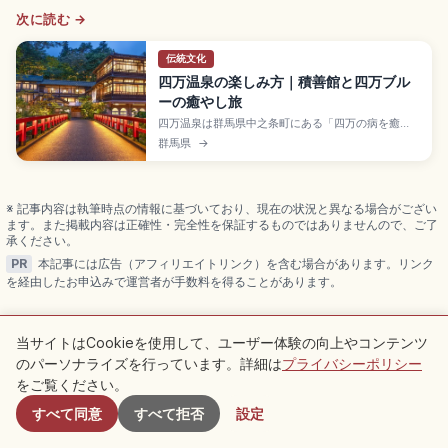
次に読む →
伝統文化
四万温泉の楽しみ方｜積善館と四万ブル
ーの癒やし旅
四万温泉は群馬県中之条町にある「四万の病を癒
す」と伝わる名湯で、昭和29年に国民保養温泉地指
群馬県
→
定の歴史ある温泉地。シンボルの積善館は元禄7年
(1694年)創業の老舗旅館で、元禄の湯の日帰り利用
料は1,500円程度です。コバルトブルーの奥四万湖、
国の重要文化財「日向見薬師堂」、JR中之条駅から
※ 記事内容は執筆時点の情報に基づいており、現在の状況と異なる場合がござい
のアクセスも押さえました。
ます。また掲載内容は正確性・完全性を保証するものではありませんので、ご了
承ください。
PR
本記事には広告（アフィリエイトリンク）を含む場合があります。リンク
を経由したお申込みで運営者が手数料を得ることがあります。
当サイトはCookieを使用して、ユーザー体験の向上やコンテンツ
のパーソナライズを行っています。詳細は
プライバシーポリシー
付近のスポット
関連記事
をご覧ください。
すべて同意
すべて拒否
設定
同じカテゴリーのおすすめ記事をチェック