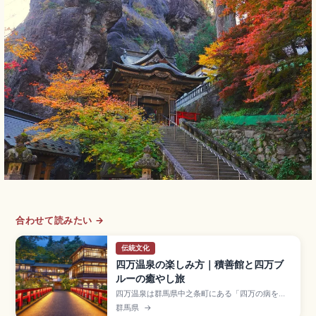
合わせて読みたい →
伝統文化
四万温泉の楽しみ方｜積善館と四万ブ
ルーの癒やし旅
四万温泉は群馬県中之条町にある「四万の病を癒
す」と伝わる名湯で、昭和29年に国民保養温泉地
群馬県
→
指定の歴史ある温泉地。シンボルの積善館は元禄7