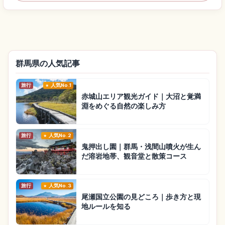
群馬県の人気記事
旅行
人気No.1
赤城山エリア観光ガイド｜大沼と覚満
淵をめぐる自然の楽しみ方
旅行
人気No.2
鬼押出し園｜群馬・浅間山噴火が生ん
だ溶岩地帯、観音堂と散策コース
旅行
人気No.3
尾瀬国立公園の見どころ｜歩き方と現
地ルールを知る