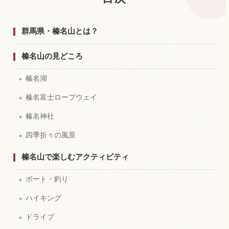
榛名山の体験を探す
↗
群馬県・榛名山とは？
榛名山の見どころ
榛名湖
榛名富士ロープウェイ
榛名神社
四季折々の風景
榛名山で楽しむアクティビティ
ボート・釣り
ハイキング
ドライブ