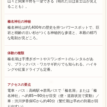
山々と関東平野を一望できる（晴れた日は富士山が見え
ることも）。
榛名神社の神秘
榛名神社は約1,400年の歴史を持つパワースポットで、巨
岩と樹齢の古い杉がつくる神秘的な参道と、本殿の精巧
な彫刻が見どころ。
体験の種類
榛名湖は手漕ぎボートやスワンボートのレンタルがあ
り、ブラックバス・ワカサギ釣りでも知られる。ハイキ
ングや紅葉ドライブも定番。
アクセスの要点
電車・バス：高崎駅→群馬バスで「榛名湖」または「榛
名神社」へ約85〜90分が目安（便・道路状況で変動）／
車：渋川伊香保ICから約40分（繁忙期は早めの到着が回
りやすい）。