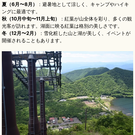
夏（6月〜8月）
：避暑地として涼しく、キャンプやハイキ
ングに最適です。
秋（10月中旬〜11月上旬）
：紅葉が山全体を彩り、多くの観
光客が訪れます。湖面に映る紅葉は格別の美しさです。
冬（12月〜2月）
：雪化粧した山と湖が美しく、イベントが
開催されることもあります。