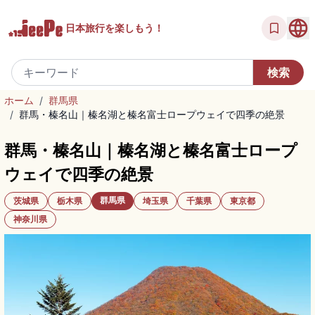
日本旅行を
楽しもう！
ホーム
/
群馬県
/
群馬・榛名山｜榛名湖と榛名富士ロープウェイで四季の絶景
群馬・榛名山｜榛名湖と榛名富士ロープ
ウェイで四季の絶景
群馬県
茨城県
栃木県
埼玉県
千葉県
東京都
神奈川県