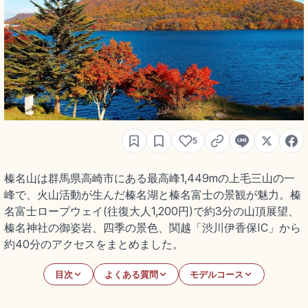
5
榛名山は群馬県高崎市にある最高峰1,449mの上毛三山の一
峰で、火山活動が生んだ榛名湖と榛名富士の景観が魅力。榛
名富士ロープウェイ(往復大人1,200円)で約3分の山頂展望、
榛名神社の御姿岩、四季の景色、関越「渋川伊香保IC」から
約40分のアクセスをまとめました。
目次
よくある質問
モデルコース