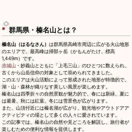
群馬県・榛名山とは？
榛名山（はるなさん）
は群馬県高崎市周辺に広がる火山地形
のエリアで、最高峰は掃部ヶ岳（かもんがたけ、標高
1,449m）です。
赤城山
・妙義山とともに「上毛三山」のひとつに数えられ、
古くから山岳信仰の対象として崇められてきました。
このエリアは火山活動によって形成された地形が特徴的で、
湖・山・森林が織りなす美しい風景が楽しめます。
榛名山は四季折々の自然景観が魅力的で、春には新緑、夏に
は避暑、秋には紅葉、冬には雪景色が広がります。
また、山頂付近には榛名湖が広がり、観光地やアウトドアア
クティビティの場として多くの人々に愛されています。
この記事では、榛名山の自然や見どころを解説し、旅行者が
楽しむための便利な情報を提供します。