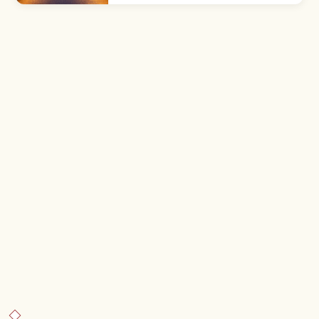
年(1694年)創業の老舗旅館で、元禄の湯の日帰り
利用料は1,500円程度です。コバルトブルーの奥
四万湖、国の重要文化財「日向見薬師堂」、JR中
之条駅からのアクセスも押さえました。