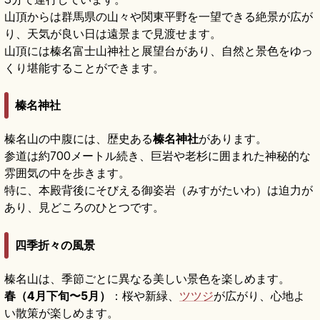
山頂からは群馬県の山々や関東平野を一望できる絶景が広が
り、天気が良い日は遠景まで見渡せます。
山頂には榛名富士山神社と展望台があり、自然と景色をゆっ
くり堪能することができます。
榛名神社
榛名山の中腹には、歴史ある
榛名神社
があります。
参道は約700メートル続き、巨岩や老杉に囲まれた神秘的な
雰囲気の中を歩きます。
特に、本殿背後にそびえる御姿岩（みすがたいわ）は迫力が
あり、見どころのひとつです。
四季折々の風景
榛名山は、季節ごとに異なる美しい景色を楽しめます。
春（4月下旬〜5月）
：桜や新緑、
ツツジ
が広がり、心地よ
い散策が楽しめます。