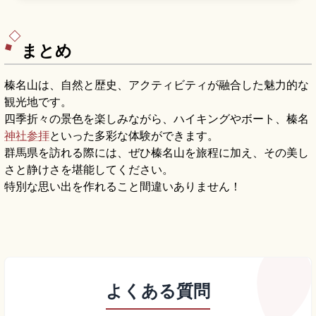
900万年前の火山噴火による溶結凝灰岩の侵食で
生まれたV字谷が見どころです。約2km・1周約1
時間の遊歩道、紅葉10月中旬〜11月上旬、沼田駅
からのバスでのアクセス情報も含めています。
まとめ
榛名山は、自然と歴史、アクティビティが融合した魅力的な
観光地です。
四季折々の景色を楽しみながら、ハイキングやボート、榛名
神社参拝
といった多彩な体験ができます。
群馬県を訪れる際には、ぜひ榛名山を旅程に加え、その美し
さと静けさを堪能してください。
特別な思い出を作れること間違いありません！
よくある質問