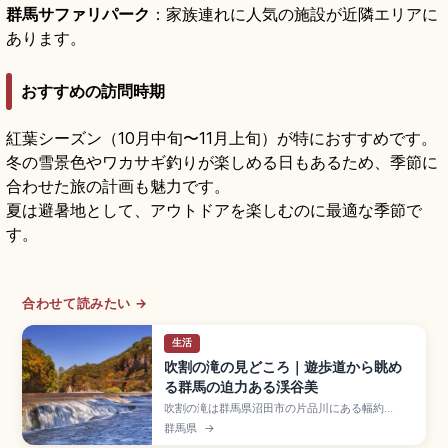
群馬サファリパーク
：家族連れに人気の施設が近隣エリアに
あります。
おすすめの訪問時期
紅葉シーズン（10月中旬〜11月上旬）が特におすすめです。
冬の雪景色やワカサギ釣りが楽しめる日もあるため、季節に
合わせた旅の計画も魅力です。
夏は避暑地として、アウトドアを楽しむのに最適な季節で
す。
合わせて読みたい →
生活
吹割の滝の見どころ｜遊歩道から眺め
る群馬の迫力ある渓谷美
吹割の滝は群馬県沼田市の片品川にある幅約
30m・高さ約7mの大規模な滝で、「東洋のナイ
群馬県
→
アガラ」とも称される国の天然記念物・名勝。約