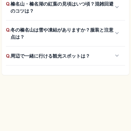
Q.
榛名山・榛名湖の紅葉の見頃はいつ頃？混雑回避
keyboard_arrow_down
のコツは？
Q.
冬の榛名山は雪や凍結がありますか？服装と注意
keyboard_arrow_down
点は？
keyboard_arrow_down
Q.
周辺で一緒に行ける観光スポットは？