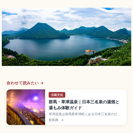
合わせて読みたい →
伝統文化
群馬・草津温泉｜日本三名泉の湯畑と
湯もみ体験ガイド
草津温泉は群馬県草津町にある日本三名泉のひと
つの温泉地で、自然湧出量毎分32,300L以上を誇
群馬県
→
る湯量豊富な名湯。湯畑源泉はpH2.1の強酸性泉で
湯けむり立ちのぼるスポットです。「熱乃湯」の
湯もみショー、西の河原露天風呂(大人800円)、