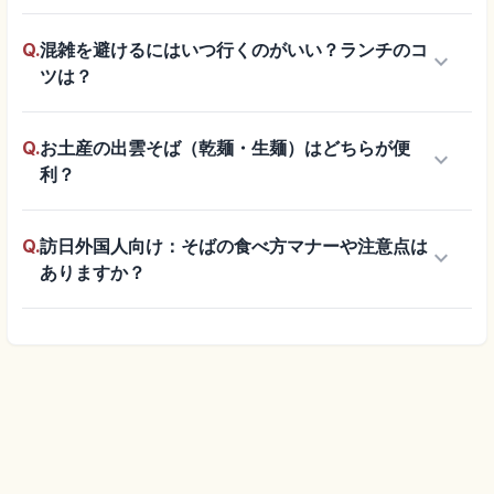
Q.
混雑を避けるにはいつ行くのがいい？ランチのコ
keyboard_arrow_down
ツは？
Q.
お土産の出雲そば（乾麺・生麺）はどちらが便
keyboard_arrow_down
利？
Q.
訪日外国人向け：そばの食べ方マナーや注意点は
keyboard_arrow_down
ありますか？