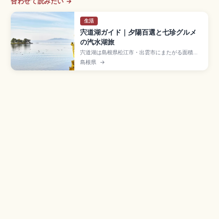
合わせて読みたい →
生活
宍道湖ガイド｜夕陽百選と七珍グルメ
の汽水湖旅
宍道湖は島根県松江市・出雲市にまたがる面積約
79㎢・日本で7番目の大きさを誇る汽水湖で、
島根県
→
「日本夕陽百選」に選ばれた絶景スポット。日没
時に湖面が茜色に染まり嫁ヶ島が浮かびます。ス
ズキ・ウナギ・シラウオ・シジミなど宍道湖七
珍、観光遊覧船「はくちょう号」約1時間、ヤマト
シジミ漁獲量日本一、2005年ラムサール条約登録
です。