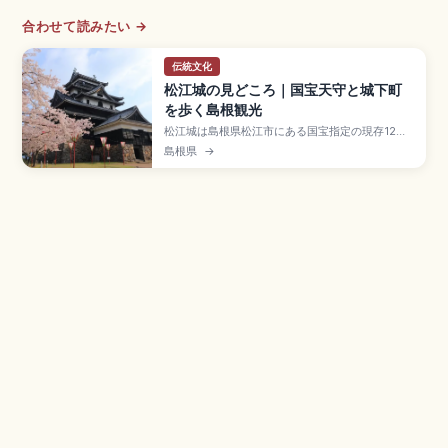
合わせて読みたい →
伝統文化
松江城の見どころ｜国宝天守と城下町
を歩く島根観光
松江城は島根県松江市にある国宝指定の現存12天
守のひとつで、堀尾吉晴が1611年に完成させた別
島根県
→
名「千鳥城」。天守は石垣含め約30mの四重五階
で、最上階から宍道湖や城下町を一望できます。
塩見縄手の武家屋敷、堀川遊覧船(約50分)、登閣
大人800円、JR松江駅からバス約10分のアクセス
も押さえています。