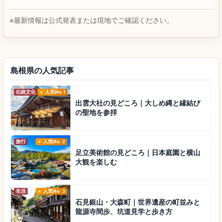
※最新情報は公式発表または現地でご確認ください。
島根県の人気記事
伝統文化
人気No.1
出雲大社の見どころ｜大しめ縄と縁結び
の聖地を参拝
旅行
人気No.2
足立美術館の見どころ｜日本庭園と横山
大観を楽しむ
生活
人気No.3
石見銀山・大森町｜世界遺産の町並みと
龍源寺間歩、坑道見学と歩き方