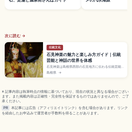
次に読む →
伝統文化
石見神楽の魅力と楽しみ方ガイド｜伝統
芸能と神話の世界を体感
石見神楽は島根県西部の石見地方に伝わる伝統芸能
で、日本神話を題材にした物語、笛や太鼓の囃子、
島根県
→
表情豊かな神楽面、金銀糸の華やかな衣装が特徴。
2019年5月「神々や鬼たちが躍動する神話の世界」
として日本遺産認定、30数演目・130超の社中。石
州和紙の張り子による石見神楽面、六調子と八調子
※ 記事内容は執筆時点の情報に基づいており、現在の状況と異なる場合がござい
の囃子を確認できます。
ます。また掲載内容は正確性・完全性を保証するものではありませんので、ご了
承ください。
PR
本記事には広告（アフィリエイトリンク）を含む場合があります。リンク
を経由したお申込みで運営者が手数料を得ることがあります。