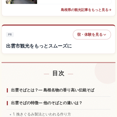
島根県の観光記事をもっと見る
→
宿・体験を見る
PR
出雲市観光をもっとスムーズに
目次
出雲市付近の宿を探す
↗
出雲市の体験を探す
↗
出雲そばとは？— 島根名物の香り高い伝統そば
出雲そばの特徴— 他のそばとの違いは？
1. 挽きぐるみ製法といわれる作り方