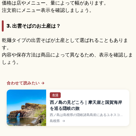
価格は店やメニュー、量によって幅があります。
注文前にメニュー表示を確認しましょう。
3. 出雲そばのお土産は？
乾麺タイプの出雲そばが土産として選ばれることもありま
す。
内容や保存方法は商品によって異なるため、表示を確認しま
しょう。
合わせて読みたい →
生活
西ノ島の見どころ｜摩天崖と国賀海岸
を巡る隠岐の旅
西ノ島は島根県の隠岐諸島島前にあるユネスコ世
界ジオパークの島で、海抜257mの摩天崖をはじ
島根県
→
め断崖絶壁の海岸線と緑の台地が広がる絶景スポ
ット。国名勝・天然記念物の国賀海岸(約7km)、
海蝕アーチの通天橋が見どころです。隠岐汽船七