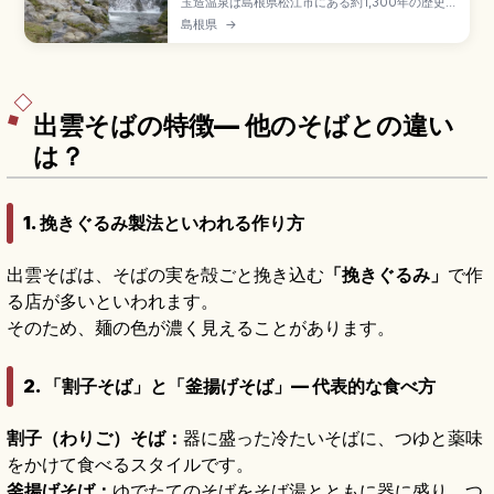
玉造温泉は島根県松江市にある約1,300年の歴史
を持つ日本最古級の温泉で、出雲国風土記にも記
島根県
→
載のある「美肌の湯」。ナトリウム・カルシウム-
硫酸塩・塩化物泉の保湿効果、玉作湯神社の願い
石と叶い石、姫神広場・湯薬師広場の足湯、玉湯
川沿いの桜と紅葉、JR玉造温泉駅・松江玉造ICか
らのアクセスをまとめました。
出雲そばの特徴— 他のそばとの違い
は？
1. 挽きぐるみ製法といわれる作り方
出雲そばは、そばの実を殻ごと挽き込む
「挽きぐるみ」
で作
る店が多いといわれます。
そのため、麺の色が濃く見えることがあります。
2. 「割子そば」と「釜揚げそば」— 代表的な食べ方
割子（わりご）そば：
器に盛った冷たいそばに、つゆと薬味
をかけて食べるスタイルです。
釜揚げそば：
ゆでたてのそばをそば湯とともに器に盛り、つ