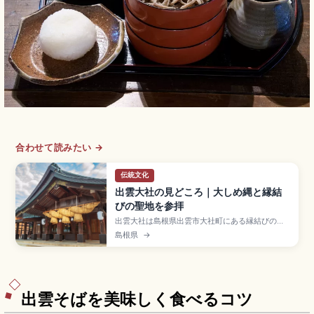
合わせて読みたい →
伝統文化
出雲大社の見どころ｜大しめ縄と縁結
びの聖地を参拝
出雲大社は島根県出雲市大社町にある縁結びの神
様・大国主大神を祀る古社で、「古事記」「日本
島根県
→
書紀」にも記される日本最古級の神社。延享元年
造営の本殿(国宝・大社造・高さ約24m)、参拝作
法「二礼四拍手一礼」、神楽殿の大しめ縄(長さ約
13.6m・重さ約5.2t)、JR出雲市駅から一畑電車で
約25分のアクセスも案内します。
出雲そばを美味しく食べるコツ