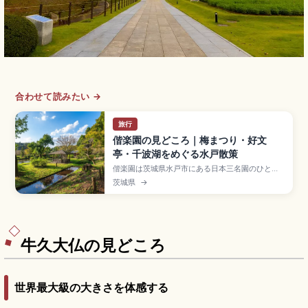
合わせて読みたい →
旅行
偕楽園の見どころ｜梅まつり・好文
亭・千波湖をめぐる水戸散策
偕楽園は茨城県水戸市にある日本三名園のひとつ
で、1842年に徳川斉昭が「領民とともに楽しむ」
茨城県
→
場として開園した庭園。2〜3月の水戸の梅まつ
り、徳川斉昭設計の好文亭(大人230円・楽寿楼か
ら千波湖一望)、入園料大人320円、東京駅からJR
特急で約1時間10分のアクセス、四季の見どころを
まとめました。
牛久大仏の見どころ
世界最大級の大きさを体感する