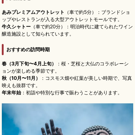
あみプレミアムアウトレット
（車で約5分）：ブランドショ
ップやレストランが入る大型アウトレットモールです。
牛久シャトー
（車で約20分）：明治時代に建てられたワイン
醸造施設として知られています。
おすすめの訪問時期
春（3月下旬〜4月上旬）
：桜・芝桜と大仏のコラボレーシ
ョンが楽しめる季節です。
秋（10月〜11月）
：コスモス畑や紅葉が美しい時期で、写真
映えも抜群です。
年末年始
：初詣や特別な行事で賑わうことがあります。