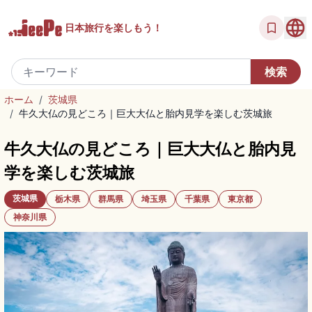
日本旅行を
楽しもう！
ホーム
/
茨城県
/
牛久大仏の見どころ｜巨大大仏と胎内見学を楽しむ茨城旅
牛久大仏の見どころ｜巨大大仏と胎内見
学を楽しむ茨城旅
茨城県
栃木県
群馬県
埼玉県
千葉県
東京都
神奈川県