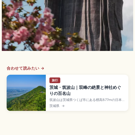
合わせて読みたい →
旅行
茨城・筑波山｜双峰の絶景と神社めぐ
りの百名山
筑波山は茨城県つくば市にある標高877mの日本
百名山で、百名山中で最も標高が低い霊峰のスポ
茨城県
→
ット。「西の富士、東の筑波」と並び称されま
す。男体山(871m)と女体山(877m)の双峰、筑波
山神社、ロープウェイ(つつじヶ丘〜女体山約6
分)、ケーブルカー(宮脇〜山頂約8分・全長
1,634m)のアクセスをまとめました。