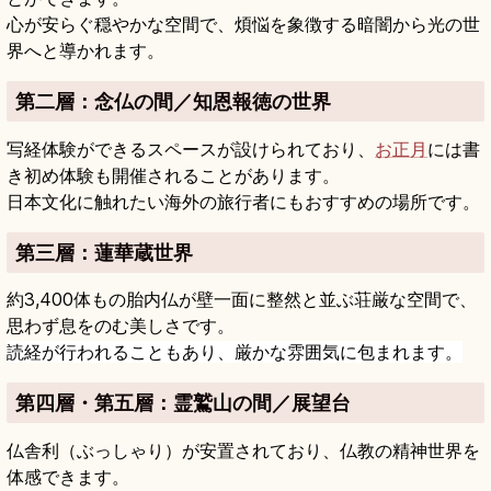
心が安らぐ穏やかな空間で、煩悩を象徴する暗闇から光の世
界へと導かれます。
第二層：念仏の間／知恩報徳の世界
写経体験ができるスペースが設けられており、
お正月
には書
き初め体験も開催されることがあります。
日本文化に触れたい海外の旅行者にもおすすめの場所です。
第三層：蓮華蔵世界
約3,400体もの胎内仏が壁一面に整然と並ぶ荘厳な空間で、
思わず息をのむ美しさです。
読経が行われることもあり、厳かな雰囲気に包まれます。
第四層・第五層：霊鷲山の間／展望台
仏舎利（ぶっしゃり）が安置されており、仏教の精神世界を
体感できます。