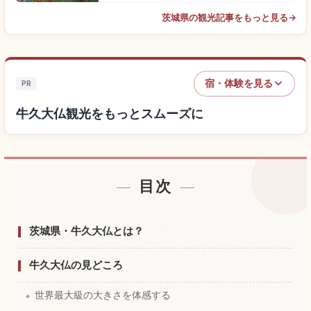
茨城県の観光記事をもっと見る
→
宿・体験を見る
PR
牛久大仏観光をもっとスムーズに
目次
牛久大仏付近の宿を探す
↗
牛久大仏の体験を探す
↗
茨城県・牛久大仏とは？
牛久大仏の見どころ
世界最大級の大きさを体感する