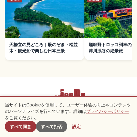
天橋立の見どころ｜股のぞき・松並
嵯峨野トロッコ列車の楽
木・観光船で楽しむ日本三景
津川渓谷の絶景旅
当サイトはCookieを使用して、ユーザー体験の向上やコンテンツ
利用規約
プライバシーポリシー
Cookie 設定
のパーソナライズを行っています。詳細は
プライバシーポリシー
付近のスポット
をご覧ください。
Copyright © 2026 JeePe Inc. All rights reserved.
すべて同意
すべて拒否
設定