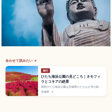
合わせて読みたい →
旅行
ひたち海浜公園の見どころ｜ネモフィ
ラとコキアの絶景
国営ひたち海浜公園は茨城県ひたちなか市の総面
積約350haの国営公園で、みはらしの丘の春のネ
茨城県
→
モフィラ(4月中旬〜5月上旬・約530万本)と秋の
コキア(10月中旬)の絶景で知られます。約13kmの
サイクリングコース、大観覧車、入園大人450
円、JR勝田駅からバスを利用するアクセスも押さ
えています。