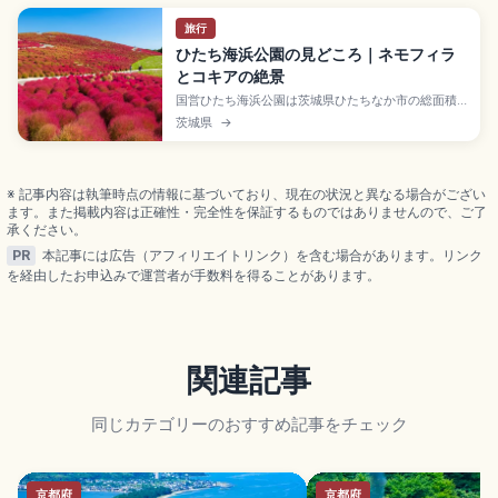
旅行
ひたち海浜公園の見どころ｜ネモフィラ
とコキアの絶景
国営ひたち海浜公園は茨城県ひたちなか市の総面積
約350haの国営公園で、みはらしの丘の春のネモフ
茨城県
→
ィラ(4月中旬〜5月上旬・約530万本)と秋のコキア
(10月中旬)の絶景で知られます。約13kmのサイクリ
ングコース、大観覧車、入園大人450円、JR勝田駅
からバスを利用するアクセスも押さえています。
※ 記事内容は執筆時点の情報に基づいており、現在の状況と異なる場合がござい
ます。また掲載内容は正確性・完全性を保証するものではありませんので、ご了
承ください。
PR
本記事には広告（アフィリエイトリンク）を含む場合があります。リンク
を経由したお申込みで運営者が手数料を得ることがあります。
関連記事
同じカテゴリーのおすすめ記事をチェック
京都府
京都府