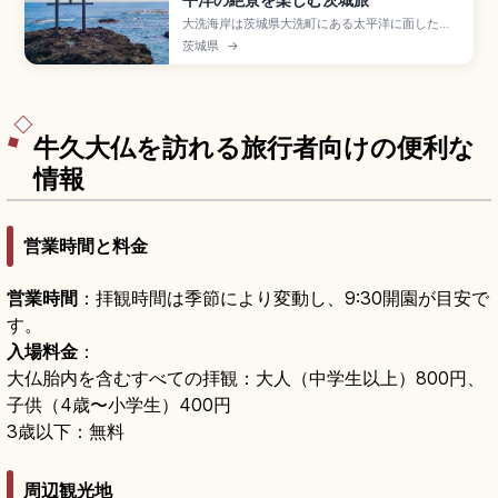
大洗海岸は茨城県大洗町にある太平洋に面した観
光スポットで、海中に立つ「神磯の鳥居」と日の
茨城県
→
出の絶景が人気。サーフィンや磯遊び、サメ展示
日本一のアクアワールド大洗水族館(大人2,300円)
も魅力。冬はあんこう鍋、JR水戸駅から鹿島臨海
鉄道で大洗駅まで約15分のアクセスも押さえてい
ます。
牛久大仏を訪れる旅行者向けの便利な
情報
営業時間と料金
営業時間
：拝観時間は季節により変動し、9:30開園が目安で
す。
入場料金
：
大仏胎内を含むすべての拝観：大人（中学生以上）800円、
子供（4歳〜小学生）400円
3歳以下：無料
周辺観光地