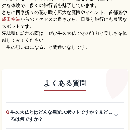
クな体験で、多くの旅行者を魅了しています。
さらに四季折々の花が咲く広大な庭園やイベント、首都圏や
成田空港
からのアクセスの良さから、日帰り旅行にも最適な
スポットです。
茨城県に訪れる際は、ぜひ牛久大仏でその迫力と美しさを体
感してみてください。
一生の思い出になること間違いなしです。
よくある質問
Q.
牛久大仏とはどんな観光スポットですか？見どこ
keyboard_arrow_down
ろは何ですか？