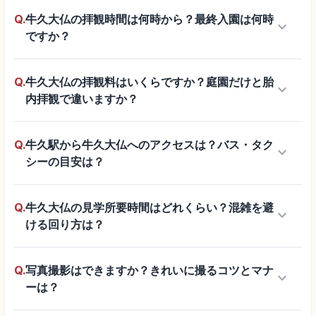
Q.
牛久大仏の拝観時間は何時から？最終入園は何時
keyboard_arrow_down
ですか？
Q.
牛久大仏の拝観料はいくらですか？庭園だけと胎
keyboard_arrow_down
内拝観で違いますか？
Q.
牛久駅から牛久大仏へのアクセスは？バス・タク
keyboard_arrow_down
シーの目安は？
Q.
牛久大仏の見学所要時間はどれくらい？混雑を避
keyboard_arrow_down
ける回り方は？
Q.
写真撮影はできますか？きれいに撮るコツとマナ
keyboard_arrow_down
ーは？