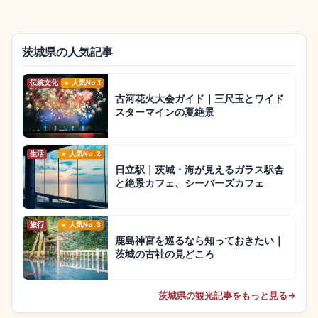
茨城県の人気記事
伝統文化
人気No.1
古河花火大会ガイド｜三尺玉とワイド
スターマインの夏絶景
生活
人気No.2
日立駅｜茨城・海が見えるガラス駅舎
と絶景カフェ、シーバーズカフェ
旅行
人気No.3
鹿島神宮を巡るなら知っておきたい｜
茨城の古社の見どころ
茨城県の観光記事をもっと見る
→