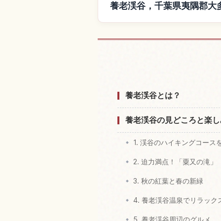
養老渓谷，千葉県夷隅郡大
養老渓谷，千葉県夷隅郡
養老渓谷とは？
養老渓谷の見どころと楽し
1. 渓谷のハイキングコース
2. 迫力満点！「粟又の滝」
3. 秋の紅葉と春の新緑
4. 養老渓谷温泉でリラック
5. 養老渓谷周辺のグルメ