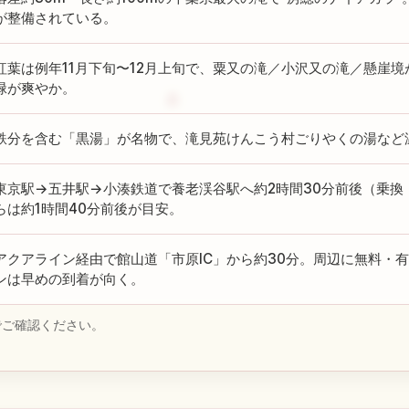
が整備されている。
紅葉は例年11月下旬〜12月上旬で、粟又の滝／小沢又の滝／懸崖境
緑が爽やか。
鉄分を含む「黒湯」が名物で、滝見苑けんこう村ごりやくの湯など
東京駅→五井駅→小湊鉄道で養老渓谷駅へ約2時間30分前後（乗換
らは約1時間40分前後が目安。
アクアライン経由で館山道「市原IC」から約30分。周辺に無料・
ンは早めの到着が向く。
でご確認ください。