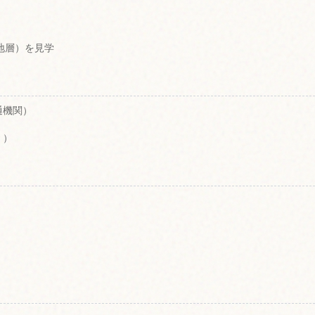
転地層）を見学
通機関）
！）