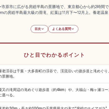
〜市原市に広がる房総半島の景勝地で、東京都心から約2時間
0mの房総半島最大級の滑滝、紅葉は11月下〜12月上。養老温泉
目次
よくある質問
ひと目でわかるポイント
養老渓谷は千葉・大多喜町の渓谷で、渓流沿いの遊歩道と滝めぐり
の景勝地。
粟又の滝周辺の滝めぐり遊歩道（約4km）や、大福山・梅ヶ瀬コー
に選べる。
落差約30m・長さ約100mの千葉県最大の滝で“房総のナイアガラ