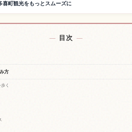
多喜町観光をもっとスムーズに
大多喜町付近の宿を探す
養老渓谷，千葉県夷隅
↗
目次
み方
を歩く
ス