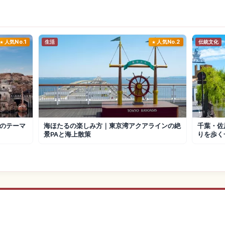
人気No.1
生活
人気No.2
伝統文化
のテーマ
海ほたるの楽しみ方｜東京湾アクアラインの絶
千葉・佐
景PAと海上散策
りを歩く