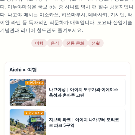
다. 이누야마성은 국보 5성 중 하나로 역사 팬 필수 방문지입니
다. 나고야 메시는 미소카쓰, 히쓰마부시, 데바사키, 기시멘, 타
이완 라멘 등 독자적인 식문화가 매력입니다. 도요타 산업기술
기념관과 리니어 철도관도 즐겨보세요.
여행
음식
전통 문화
생활
Aichi × 여행
인기 No.1
나고야성｜아이치 도쿠가와 이에야스
축성과 혼마루 고텐
인기 No.2
지브리 파크｜아이치 나가쿠테 모리코
로 파크 5구역