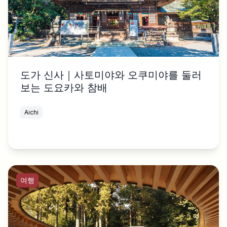
도가 신사｜사토미야와 오쿠미야를 둘러
보는 도요카와 참배
Aichi
여행