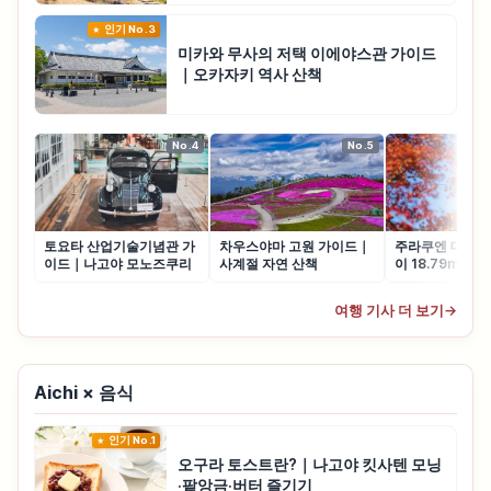
인기 No.3
미카와 무사의 저택 이에야스관 가이드
｜오카자키 역사 산책
No.4
No.5
토요타 산업기술기념관 가
차우스야마 고원 가이드｜
주라쿠엔 대불 
이드｜나고야 모노즈쿠리
사계절 자연 산책
이 18.79m 도
여행 기사 더 보기
→
Aichi × 음식
인기 No.1
오구라 토스트란?｜나고야 킷사텐 모닝
·팥앙금·버터 즐기기