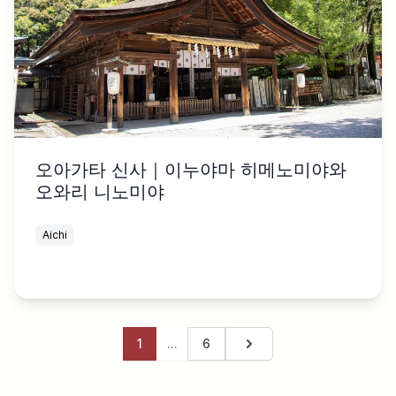
오아가타 신사｜이누야마 히메노미야와
오와리 니노미야
Aichi
1
…
6
다음 페이지