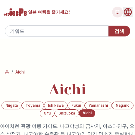
일본 여행을
즐기세요!
홈
/
Aichi
Aichi
Niigata
Toyama
Ishikawa
Fukui
Yamanashi
Nagano
Aichi
Gifu
Shizuoka
아이치현 관광·여행 가이드. 나고야성의 금샤치, 아쓰타진구, 오
스 상점가, 나고야항 수족관 등 나고야의 인기 명소가 충실합니