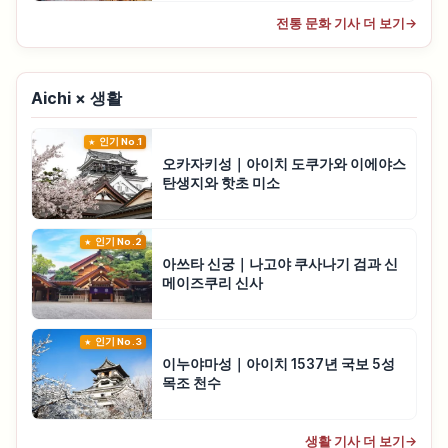
전통 문화 기사 더 보기
→
Aichi × 생활
인기 No.1
오카자키성｜아이치 도쿠가와 이에야스
탄생지와 핫초 미소
인기 No.2
아쓰타 신궁｜나고야 쿠사나기 검과 신
메이즈쿠리 신사
인기 No.3
이누야마성｜아이치 1537년 국보 5성
목조 천수
생활 기사 더 보기
→