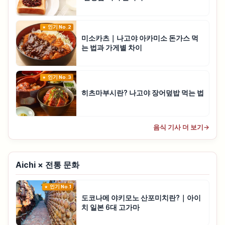
인기 No.2
미소카츠｜나고야 아카미소 돈가스 먹
는 법과 가게별 차이
인기 No.3
히츠마부시란? 나고야 장어덮밥 먹는 법
음식 기사 더 보기
→
Aichi × 전통 문화
인기 No.1
도코나메 야키모노 산포미치란?｜아이
치 일본 6대 고가마