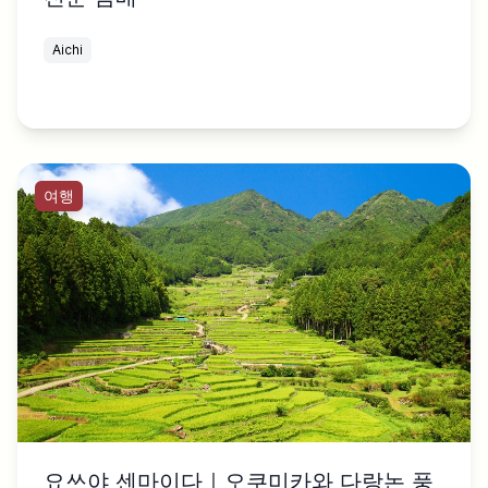
Aichi
여행
요쓰야 센마이다｜오쿠미카와 다랑논 풍