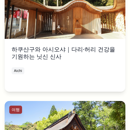
하쿠산구와 아시오샤｜다리·허리 건강을
기원하는 닛신 신사
Aichi
여행