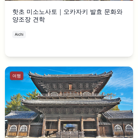
핫초 미소노사토｜오카자키 발효 문화와
양조장 견학
Aichi
여행