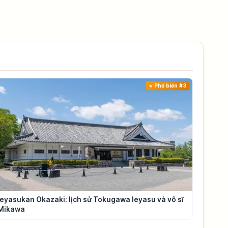
Phổ biến #3
Ieyasukan Okazaki: lịch sử Tokugawa Ieyasu và võ sĩ
Mikawa