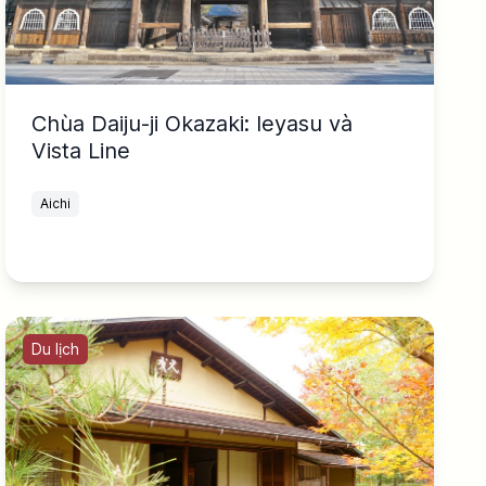
Chùa Daiju-ji Okazaki: Ieyasu và
Vista Line
Aichi
Du lịch