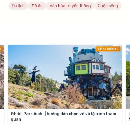
Du lịch
Đồ ăn
Văn hóa truyền thống
Cuộc sống
1
Phổ biến #2
Ghibli Park Aichi | hướng dẫn chọn vé và lộ trình tham
quan