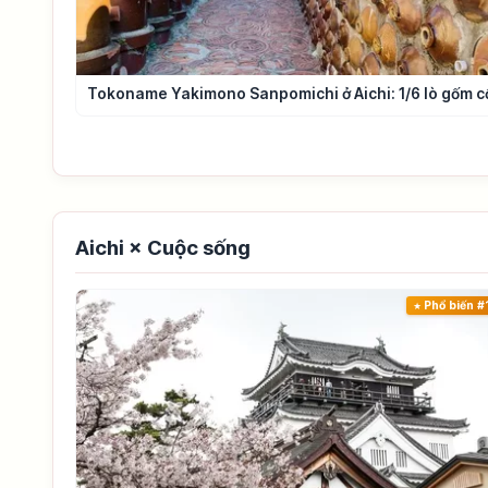
Tokoname Yakimono Sanpomichi ở Aichi: 1/6 lò gốm c
Aichi × Cuộc sống
Phổ biến #