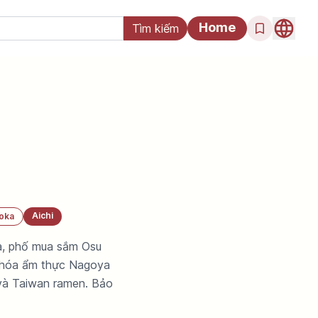
Home
Aichi
oka
ta, phố mua sắm Osu
n hóa ẩm thực Nagoya
 và Taiwan ramen. Bảo