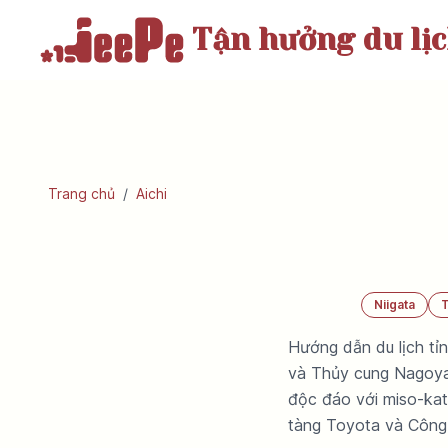
Tận hưởng
du lị
Trang chủ
/
Aichi
Niigata
Hướng dẫn du lịch tỉ
và Thủy cung Nagoya.
độc đáo với miso-kat
tàng Toyota và Công