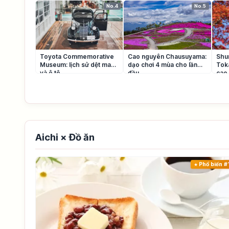
No.4
No.5
Toyota Commemorative
Cao nguyên Chausuyama:
Shu
Museum: lịch sử dệt may
dạo chơi 4 mùa cho lần
Toka
và ô tô
đầu
cao
Aichi × Đồ ăn
Phổ biến #