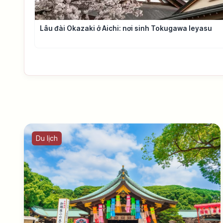
Lâu đài Okazaki ở Aichi: nơi sinh Tokugawa Ieyasu
Du lịch