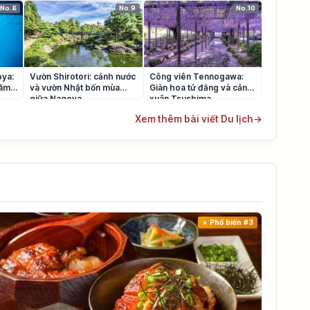
No.8
No.9
No.10
ya:
Vườn Shirotori: cảnh nước
Công viên Tennogawa:
lãm
và vườn Nhật bốn mùa
Giàn hoa tử đằng và cảnh
giữa Nagoya
xuân Tsushima
Xem thêm bài viết Du lịch
→
Phổ biến #3