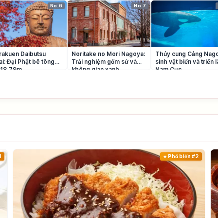
No.6
No.7
rakuen Daibutsu
Noritake no Mori Nagoya:
Thủy cung Cảng Nago
i: Đại Phật bê tông
Trải nghiệm gốm sứ và
sinh vật biển và triển 
 18,79m
không gian xanh
Nam Cực
1
Phổ biến #2