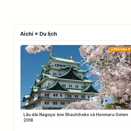
Aichi × Du lịch
Phổ biến #
Lâu đài Nagoya: kim Shachihoko và Honmaru Goten
2018