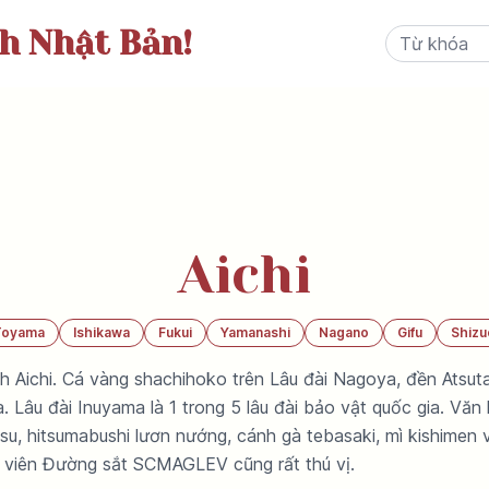
ch Nhật Bản!
Aichi
Toyama
Ishikawa
Fukui
Yamanashi
Nagano
Gifu
Shizu
nh Aichi. Cá vàng shachihoko trên Lâu đài Nagoya, đền Atsu
 Lâu đài Inuyama là 1 trong 5 lâu đài bảo vật quốc gia. Vă
su, hitsumabushi lươn nướng, cánh gà tebasaki, mì kishimen
 viên Đường sắt SCMAGLEV cũng rất thú vị.