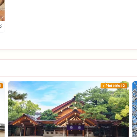
ổ
1
Phổ biến #2