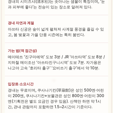
경내의 시미즈샤(清水社)는 솟아나는 샘물이 특징이며, ‘눈
과 피부에 좋다’는 전승이 있는 장소로 알려져 있다.
경내 자연과 계절
아쓰타 신궁은 숲이 넓게 펼쳐져 사계절 풍경을 즐길 수 있
고, 봄 벚꽃과 가을 단풍 시즌에는 특히 붐빈다.
가는 법(역 접근성)
메이테쓰 ‘진구마에역’ 도보 3분 / JR ‘아쓰타역’ 도보 8분 /
지하철 메이조선 ‘아쓰타진구니시역’ 도보 7분. 자가용은
나고야 고속 ‘호리타 출구’ ‘요비쓰기 출구’에서 약 10분.
입장료·소요시간
경내는 무료이며, 쿠사나기칸(草薙館)은 성인 500엔·어린
이 200엔, 쿠사나기칸+보물관은 성인 800엔·어린이 300
엔(기획전은 별도 요금인 경우 있음). 산책만 하면 약 1시
간, 관내 관람까지 포함하면 1.5~2시간이 기준이다.