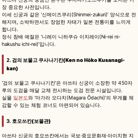
장 중요한 사전입니다.
이세 신궁과 같은 ‘신메이즈쿠리(Shinmei-zukuri)’ 양식으로 전
해지며, 소박하면서도 장엄한 자태가 일본 전통미를 느끼게
합니다.
정식 참배 예절은 ‘니레이 니하쿠슈 이치레이(Ni-rei ni-
hakushu ichi-rei)’입니다.
2.
검의 보물고 쿠사나기칸(Ken no Hōko Kusanagi-
kan)
‘검의 보물고 쿠사나기칸’은 아쓰타 신궁이 소장한 약 450자
루의 도검을 매달 교체 전시하는 도검 전문 시설입니다.
실물
일본도
와 ‘마가라 오다치(Magara Ōdachi)’의 무게를 체
감할 수 있는 체험 코너도 마련되어 있습니다.
3.
호모쓰칸(보물관)
아쓰타 신궁의 호모쓰칸에서는 국보·중요문화재·아이치현 지