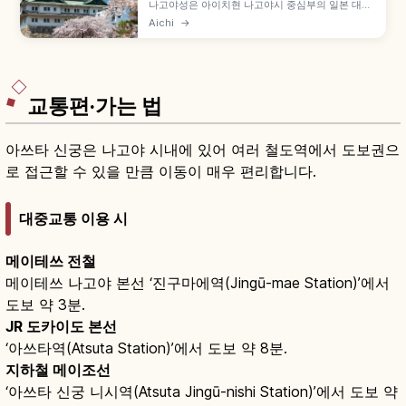
나고야성은 아이치현 나고야시 중심부의 일본 대표
성곽으로, 1610년(게이초 15년) 도쿠가와 이에야스
Aichi
→
의 명으로 축성이 시작되었습니다. 오와리 도쿠가와
가문 거성, 금빛 샤치호코, 2018년 복원 완료된 혼
마루 고텐, 천수각 내진 문제로 폐관 중인 점도 함께
안내합니다.
교통편·가는 법
아쓰타 신궁은 나고야 시내에 있어 여러 철도역에서 도보권으
로 접근할 수 있을 만큼 이동이 매우 편리합니다.
대중교통 이용 시
메이테쓰 전철
메이테쓰 나고야 본선 ‘진구마에역(Jingū-mae Station)’에서
도보 약 3분.
JR 도카이도 본선
‘아쓰타역(Atsuta Station)’에서 도보 약 8분.
지하철 메이조선
‘아쓰타 신궁 니시역(Atsuta Jingū-nishi Station)’에서 도보 약