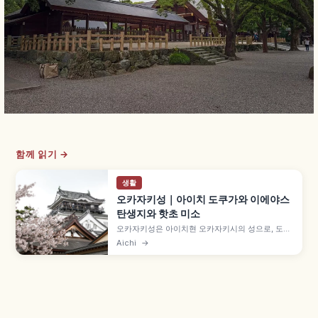
함께 읽기 →
생활
오카자키성｜아이치 도쿠가와 이에야스
탄생지와 핫초 미소
오카자키성은 아이치현 오카자키시의 성으로, 도쿠
가와 이에야스 탄생 전승이 남은 명소입니다. 1531
Aichi
→
년 마쓰다이라 기요야스 이전 후 정비, 1959년 철근
콘크리트 3층 5층 천수각 재건, 다쓰키 신사, 핫초
미소 양조장, 메이테쓰 히가시오카자키역 도보 15분
등을 함께 안내합니다.