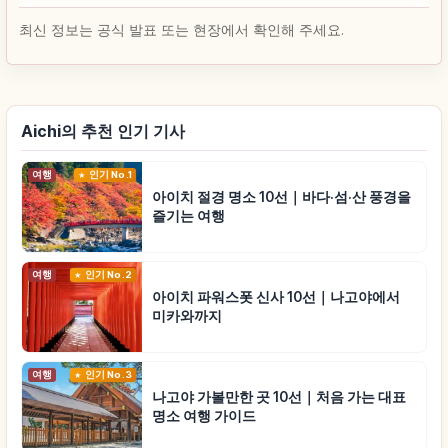
최신 정보는 공식 발표 또는 현장에서 확인해 주세요.
Aichi의 추천 인기 기사
여행
인기 No.1
아이치 절경 명소 10선｜바다·섬·산 풍경을
즐기는 여행
여행
인기 No.2
아이치 파워스폿 신사 10선｜나고야에서
미카와까지
여행
인기 No.3
나고야 가볼만한 곳 10선｜처음 가는 대표
명소 여행 가이드