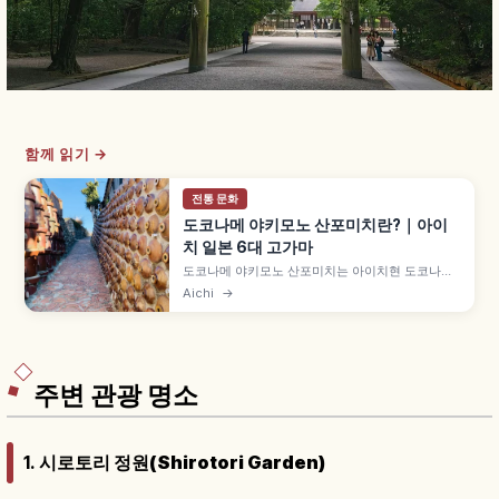
함께 읽기 →
전통 문화
도코나메 야키모노 산포미치란?｜아이
치 일본 6대 고가마
도코나메 야키모노 산포미치는 아이치현 도코나메
시의 도자기 거리 산책 코스로, 도코나메는 일본 6
Aichi
→
대 고가마(세토·도코나메·시가라키·탄바·비젠·에치
젠) 중 하나, 2017년 일본 유산 인정, A코스 약
1.6km(60분)·B코스 약 4km(2시간 30분) 등을 함
께 안내합니다.
주변 관광 명소
1.
시로토리 정원(Shirotori Garden)