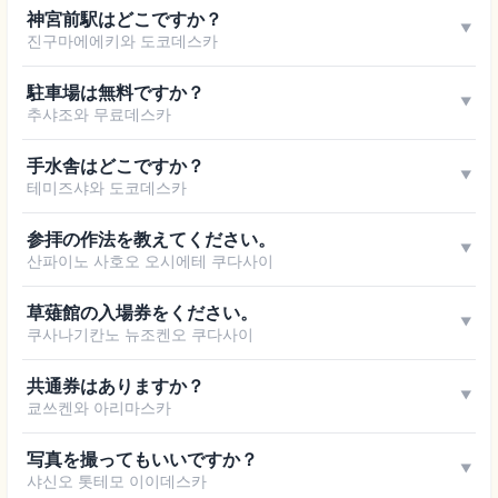
神宮前駅はどこですか？
▼
진구마에에키와 도코데스카
駐車場は無料ですか？
▼
추샤조와 무료데스카
手水舎はどこですか？
▼
테미즈샤와 도코데스카
参拝の作法を教えてください。
▼
산파이노 사호오 오시에테 쿠다사이
草薙館の入場券をください。
▼
쿠사나기칸노 뉴조켄오 쿠다사이
共通券はありますか？
▼
쿄쓰켄와 아리마스카
写真を撮ってもいいですか？
▼
샤신오 톳테모 이이데스카