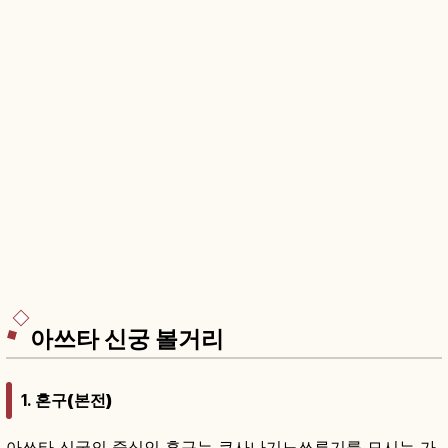
아쓰타 신궁 볼거리
1.
혼구(본전)
아쓰타 신궁의 중심인 혼구는 쿠사나기노쓰루기를 모시는 가