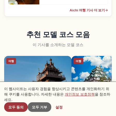
Aichi 여행 기사 더 보기
→
추천 모델 코스 모음
이 기사를 소개하는 모델 코스
여행
여행
이 웹사이트는 사용자 경험을 향상시키고 콘텐츠를 개인화하기 위
해 쿠키를 사용합니다. 자세한 내용은
개인정보 보호정책
을 참조하
근처 스팟
아이치 1박 2일 여행 코스｜나고야·지
처음 나고야 관광｜핵심 
세요.
브리파크·이누야마
적으로 도는 당일 코스
모두 동의
모두 거부
설정