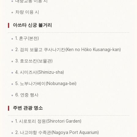
대중교통 이용 시
차량 이용 시
아쓰타 신궁 볼거리
1. 혼구(본전)
2. 검의 보물고 쿠사나기칸(Ken no Hōko Kusanagi-kan)
3. 호모쓰칸(보물관)
4. 시미즈샤(Shimizu-sha)
5. 노부나가베이(Nobunaga-bei)
6. 연중 행사
주변 관광 명소
1. 시로토리 정원(Shirotori Garden)
2. 나고야항 수족관(Nagoya Port Aquarium)