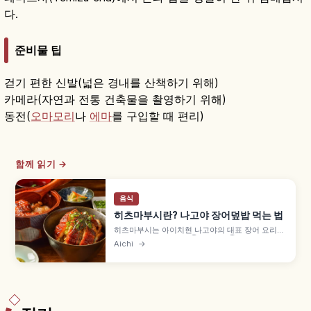
다.
준비물 팁
걷기 편한 신발(넓은 경내를 산책하기 위해)
카메라(자연과 전통 건축물을 촬영하기 위해)
동전(
오마모리
나
에마
를 구입할 때 편리)
함께 읽기 →
음식
히츠마부시란? 나고야 장어덮밥 먹는 법
히츠마부시는 아이치현 나고야의 대표 장어 요리로,
가바야키를 잘게 썰어 ① 그대로 ② 파·김·와사비
Aichi
→
토핑 ③ 다시를 부어 오차즈케 식으로 즐깁니다. 아
쓰타 호라이켄·시라카와·우나후지 등 노포와 혼잡을
피하는 방문 팁도 함께 담았습니다.