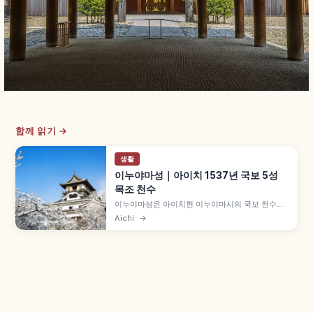
함께 읽기 →
생활
이누야마성｜아이치 1537년 국보 5성
목조 천수
이누야마성은 아이치현 이누야마시의 국보 천수를
가진 역사적 성으로, 덴분 6년(1537년) 오다 노부나
Aichi
→
가의 숙부 오다 노부야스가 축성했습니다. 히메지성
·마쓰모토성·히코네성·마쓰에성과 함께 국보 5성,
기소가와 남안 언덕의 별칭 '하쿠테이조', 천수 최상
층 마와리엔 등을 함께 안내합니다.