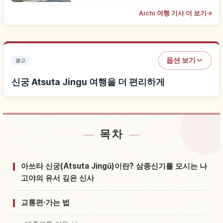
Aichi 여행 기사 더 보기
→
옵션 보기
광고
신궁 Atsuta Jingu 여행을 더 편리하게
목차
신궁 Atsuta Jingu 근처 숙소 찾기
↗
신궁 Atsuta Jingu 체험 찾기
↗
아쓰타 신궁(Atsuta Jingū)이란? 삼종신기를 모시는 나
고야의 유서 깊은 신사
교통편·가는 법