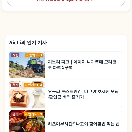
Aichi의 인기 기사
여행
인기 No.1
지브리 파크｜아이치 나가쿠테 모리코
로 파크 5구역
음식
인기 No.2
오구라 토스트란?｜나고야 킷사텐 모닝
·팥앙금·버터 즐기기
음식
인기 No.3
히츠마부시란? 나고야 장어덮밥 먹는 법