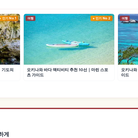
인기 No.1
여행
인기 No.2
여행
선｜기도의
오키나와 바다 액티비티 추천 10선｜마린 스포
오키나와 
츠 가이드
이드
리하게