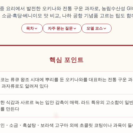
중 요리에서 발전한 오키나와 전통 구운 과자로, 농림수산성 GI
 소금·흑당·베니이모 맛 비교, 나하 공항 기념품 고르는 팁도 함
목차
자주 묻는 질문
모델 코스
핵심 포인트
코는 류큐 왕조 시대에 뿌리를 둔 오키나와를 대표하는 전통 구운 과자.
 과자류로도 알려져 있다
한 식감과 사르르 녹는 입안 감촉이 매력. 라드 특유의 고소함이 일
를 만든다
인・소금・흑설탕・보라색 고구마 외에 초콜릿 코팅이나 과육이 들어