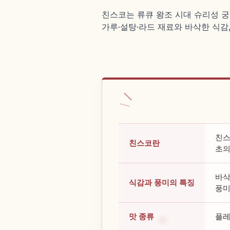
친스코는 류큐 왕조 시대 슈리성 궁
가루·설탕·라드 재료와 바삭한 식감,
친스
친스코란
초의
바삭
식감과 풍미의 특징
풍미
맛 종류
플레