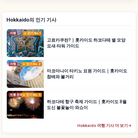
Hokkaido의 인기 기사
여행
인기 No.1
고료카쿠란?｜홋카이도 하코다테 별 모양
요새·타워 가이드
여행
인기 No.2
마코마나이 타키노 묘원 가이드｜홋카이도
참배와 볼거리
전통 문화
인기 No.3
하코다테 항구 축제 가이드｜홋카이도 8월
도신 불꽃놀이·와쇼이
Hokkaido 여행 기사 더 보기
→