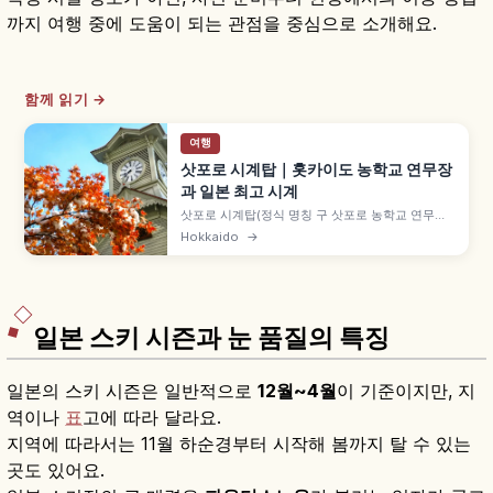
까지 여행 중에 도움이 되는 관점을 중심으로 소개해요.
함께 읽기 →
여행
삿포로 시계탑｜홋카이도 농학교 연무장
과 일본 최고 시계
삿포로 시계탑(정식 명칭 구 삿포로 농학교 연무장)
은 홋카이도 삿포로의 역사 건축물로, 1878년(메이
Hokkaido
→
지 11년) 삿포로 농학교(현 홋카이도대) 연무장으로
건립되고 1881년 시계탑이 증설되었습니다. 클라크
박사 제안, 미국 하워드 사 진자식 탑시계, 1970년
중요문화재 지정 사실도 함께 안내합니다.
일본 스키 시즌과 눈 품질의 특징
일본의 스키 시즌은 일반적으로
12월~4월
이 기준이지만, 지
역이나
표
고에 따라 달라요.
지역에 따라서는 11월 하순경부터 시작해 봄까지 탈 수 있는
곳도 있어요.