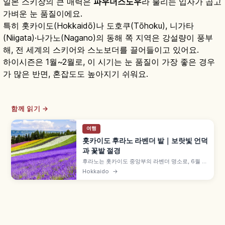
일본 스키장의 큰 매력은
파우더스노우
라 불리는 입자가 곱고
가벼운 눈 품질이에요.
특히 홋카이도(Hokkaidō)나 도호쿠(Tōhoku), 니가타
(Niigata)·나가노(Nagano)의 동해 쪽 지역은 강설량이 풍부
해, 전 세계의 스키어와 스노보더를 끌어들이고 있어요.
하이시즌은 1월~2월로, 이 시기는 눈 품질이 가장 좋은 경우
가 많은 반면, 혼잡도도 높아지기 쉬워요.
함께 읽기 →
여행
홋카이도 후라노 라벤더 밭｜보랏빛 언덕
과 꽃밭 절경
후라노는 홋카이도 중앙부의 라벤더 명소로, 6월 하
순~8월 상순 절정(7월 중순~하순 가장 진함) 등을
Hokkaido
→
함께 안내합니다. 팜 도미타 '이로도리노하타케'에
는 라벤더 외 7가지 색 꽃이 도카치다케 연봉을 배경
으로 띠처럼 펼쳐집니다. 입장 무료, 삿포로 차로 약
2시간 30분 등을 함께 안내합니다.