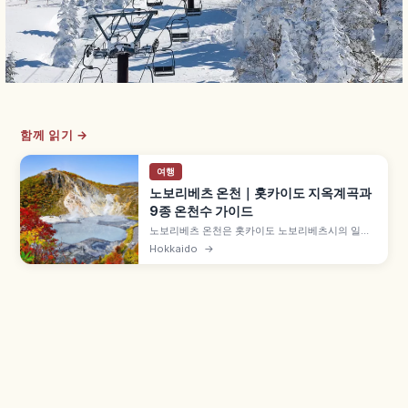
함께 읽기 →
여행
노보리베츠 온천｜홋카이도 지옥계곡과
9종 온천수 가이드
노보리베츠 온천은 홋카이도 노보리베츠시의 일본
대표 온천지로, 화산 활동이 활발한 지옥계곡을 원
Hokkaido
→
천으로 합니다. 유황천·염화물천·산성천·철천 등 다
양한 수질에 '온천 백화점' 별칭, 직경 450m 지고
쿠다니 산책로, 노보리베츠 그랜드 호텔·다이이치
다키모토칸 등을 함께 안내합니다.