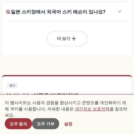
keyboard_arrow_down
Q.
일본 스키장에서 외국어 스키 레슨이 있나요?
add
더 보기
광고
Hokkaido 여행을 더 편리하게
이 웹사이트는 사용자 경험을 향상시키고 콘텐츠를 개인화하기 위
해 쿠키를 사용합니다. 자세한 내용은
개인정보 보호정책
을 참조하
근처 스팟
가까운 곳에 묵으면 관광이 훨씬 편해집니다. 현지 체험도 함께
세요.
확인해 보세요.
모두 동의
모두 거부
설정
Hokkaido 근처 숙소 찾기
↗