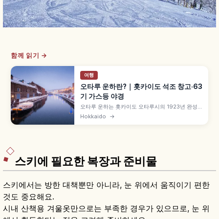
함께 읽기 →
여행
오타루 운하란?｜홋카이도 석조 창고·63
기 가스등 야경
오타루 운하는 홋카이도 오타루시의 1923년 완성
된 총길이 약 1,140m 운하로, 해면을 매립해 만든
Hokkaido
→
곡선이 특징입니다. 메이지~다이쇼 시대 석조 창고
군이 늘어서고 해 질 무렵 63기 가스등이 점등되어
레트로한 풍경 연출, 1986년 산책로 정비, 크루즈
운항 등 교통 정보도 함께 안내합니다.
스키에 필요한 복장과 준비물
스키에서는 방한 대책뿐만 아니라, 눈 위에서 움직이기 편한
것도 중요해요.
시내 산책용 겨울옷만으로는 부족한 경우가 있으므로, 눈 위