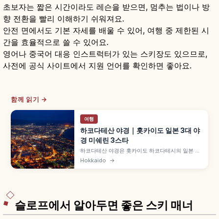
초보자는 짧은 시간이라도 레슨을 받으면, 멈추는 법이나 방
향 전환을 빨리 이해하기 쉬워져요.
안전 면에서도 기본 자세를 배울 수 있어, 여행 중 제한된 시
간을 효율적으로 쓸 수 있어요.
영어나 중국어 대응 인스트럭터가 있는 스키장도 있으므로,
사전에 공식 사이트에서 지원 언어를 확인하면 좋아요.
함께 읽기 →
여행
하코다테산 야경｜홋카이도 일본 3대 야
경 미쉐린 3스타
하코다테산 야경은 홋카이도 하코다테시의 일본 3
대 야경 중 하나로, 미쉐린 그린 가이드 재팬 3스타
Hokkaido
→
를 받았습니다. 하코다테만과 쓰가루 해협이 펼쳐지
는 지형, '100만 달러 야경', 일몰 직후 매직 아워와
로프웨이 팁을 담았습니다.
슬로프에서 알아두면 좋은 스키 매너