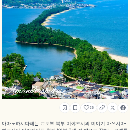
25
아마노하시다테는 교토부 북부 미야즈시의 미야기 마쓰시마·