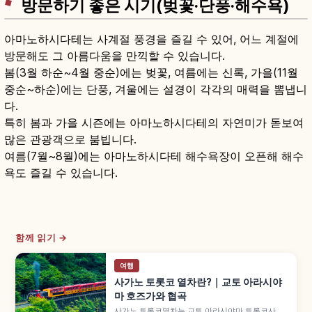
방문하기 좋은 시기(벚꽃·단풍·해수욕)
아마노하시다테는 사계절 풍경을 즐길 수 있어, 어느 계절에
방문해도 그 아름다움을 만끽할 수 있습니다.
봄(3월 하순~4월 중순)에는 벚꽃, 여름에는 신록, 가을(11월
중순~하순)에는 단풍, 겨울에는 설경이 각각의 매력을 뽐냅니
다.
특히 봄과 가을 시즌에는 아마노하시다테의 자연미가 돋보여
많은 관광객으로 붐빕니다.
여름(7월~8월)에는 아마노하시다테 해수욕장이 오픈해 해수
욕도 즐길 수 있습니다.
함께 읽기 →
여행
사가노 토롯코 열차란?｜교토 아라시야
마 호즈가와 협곡
사가노 토롯코열차는 교토 아라시야마 토롯코사가