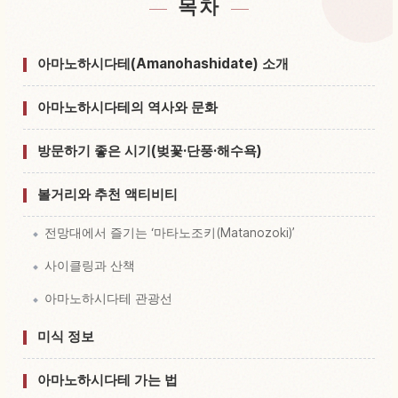
목차
다리 Amanohashidate 근처 숙소 찾기
↗
다리 Amanohashidate 체험 찾기
↗
아마노하시다테(Amanohashidate) 소개
아마노하시다테의 역사와 문화
방문하기 좋은 시기(벚꽃·단풍·해수욕)
볼거리와 추천 액티비티
전망대에서 즐기는 ‘마타노조키(Matanozoki)’
사이클링과 산책
아마노하시다테 관광선
미식 정보
아마노하시다테 가는 법