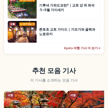
기후네 가와도코란?｜교토 강 위 좌석
·5~9월 가이세키
생활
인기 No.3
폰토초 교토 가이드｜가모가와 골목과
노료유카
Kyoto 여행 기사 더 보기
→
추천 모음 기사
이 기사를 소개하는 모음 기사
여행
여행