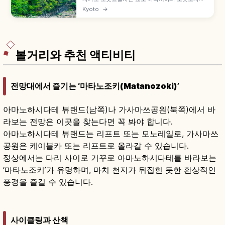
역에서 토롯코가메오카역까지 약 7.3km를 잇는 관
Kyoto
→
광 열차로, 1991년 JR 산인 본선 구선을 활용해 개
업했습니다. 호즈가와 계곡 절경, 5호차 '더 리치호'
오픈 차량, 성인 880엔, 12월 30일~2월 말 운휴 등
을 함께 안내합니다.
볼거리와 추천 액티비티
전망대에서 즐기는 ‘마타노조키(Matanozoki)’
아마노하시다테 뷰랜드(남쪽)나 가사마쓰공원(북쪽)에서 바
라보는 전망은 이곳을 찾는다면 꼭 봐야 합니다.
아마노하시다테 뷰랜드는 리프트 또는 모노레일로, 가사마쓰
공원은 케이블카 또는 리프트로 올라갈 수 있습니다.
정상에서는 다리 사이로 거꾸로 아마노하시다테를 바라보는
‘마타노조키’가 유명하며, 마치 천지가 뒤집힌 듯한 환상적인
풍경을 즐길 수 있습니다.
사이클링과 산책