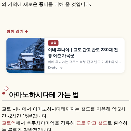
의 기억에 새로운 풍미를 더해 줄 것입니다.
함께 읽기 →
생활
이네 후나야｜교토 단고 반도 230채 전
통 어촌 가옥군
이네 후나야는 교토부 북부 단고 반도 이네초의 이
네만 해안선을 따라 늘어선 전통 가옥군으로, 1층은
Kyoto
→
배 보관 창고, 2층은 주거인 독특한 구조입니다. 만
에 약 230채가 늘어서 바다 위에 떠 있는 듯한 풍경,
2005년 중요전통적건조물군, 유람선 1,200엔 등
을 함께 안내합니다.
아마노하시다테 가는 법
교토 시내에서 아마노하시다테까지는 철도를 이용해 약 2시
간~2시간 15분입니다.
교토역
에서 후쿠치야마역을 경유해
교토 단고 철도
로 환승하
는 루트가 일반적입니다.