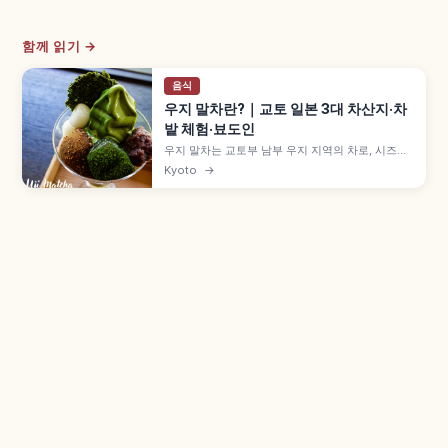
함께 읽기 →
음식
우지 말차란?｜교토 일본 3대 차산지·차
밭 체험·뵤도인
우지 말차는 교토부 남부 우지 지역의 차로, 시즈오
카·사야마와 함께 일본 3대 차산지로 꼽힙니다. 에
Kyoto
→
이사이와 센노리큐로 이어지는 차 문화, 차잎 따기·
점다 체험, 뵤도인·우지가미 신사와 말차 디저트를
함께 살펴봅니다.