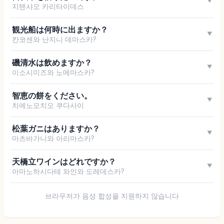
▼
지텐샤오 카리타이데스
観光船は何時に出ますか？
▼
칸코센와 난지니 데마스카?
磯清水は飲めますか？
▼
이소시미즈와 노메마스카?
智恵の餅をください。
▼
치에노모치오 쿠다사이
松葉ガニはありますか？
▼
마츠바가니와 아리마스카?
天橋立ワインはどれですか？
▼
아마노하시다테 와인와 도레데스카?
브라우저가 음성 합성을 지원하지 않습니다