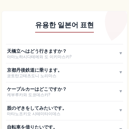
유용한 일본어 표현
天橋立へはどう行きますか？
▼
아마노하시다테에와 도 이키마스카?
京都丹後鉄道に乗ります。
▼
쿄토탄고테츠도니 노리마스
ケーブルカーはどこですか？
▼
케부루카와 도코데스카?
股のぞきをしてみたいです。
▼
마타노조키오 시테미타이데스
自転車を借りたいです。