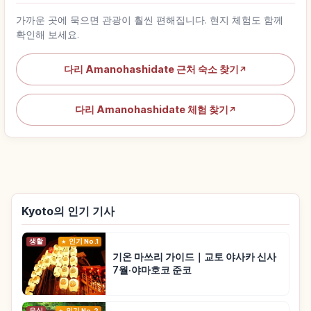
가까운 곳에 묵으면 관광이 훨씬 편해집니다. 현지 체험도 함께
확인해 보세요.
다리 Amanohashidate 근처 숙소 찾기
↗
다리 Amanohashidate 체험 찾기
↗
Kyoto의 인기 기사
생활
인기 No.1
기온 마쓰리 가이드｜교토 야사카 신사
7월·야마호코 준코
음식
인기 No.2