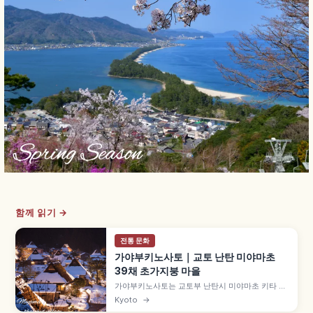
함께 읽기 →
전통 문화
가야부키노사토｜교토 난탄 미야마초
39채 초가지붕 마을
가야부키노사토는 교토부 난탄시 미야마초 키타 집
락에 자리한 초가지붕 마을로, 약 50채 중 39채가
Kyoto
→
초가지붕 민가입니다. 에도시대 중기 건물도 남은