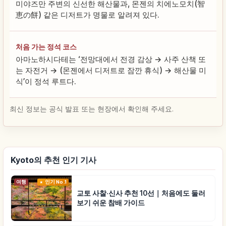
미야즈만 주변의 신선한 해산물과, 몬젠의 치에노모치(智
恵の餅) 같은 디저트가 명물로 알려져 있다.
처음 가는 정석 코스
아마노하시다테는 ‘전망대에서 전경 감상 → 사주 산책 또
는 자전거 → (몬젠에서 디저트로 잠깐 휴식) → 해산물 미
식’이 정석 루트다.
최신 정보는 공식 발표 또는 현장에서 확인해 주세요.
Kyoto의 추천 인기 기사
여행
인기 No.1
교토 사찰·신사 추천 10선｜처음에도 둘러
보기 쉬운 참배 가이드