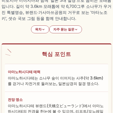
히로시마 미야지마와 함께 '일본 3대 절경'으로 꼽히는 모래톱
입니다. 길이 약 3.6km 모래톱에 약 6,700그루 소나무가 우거
진 특별명승, 뷰랜드·가사마쓰공원의 거꾸로 보는 '마타노조
키', 셋슈 국보 그림 등을 함께 안내합니다.
목차
자주 묻는 질문
핵심 포인트
아마노하시다테 매력
아마노하시다테는 소나무 숲이 이어지는 사주(약 3.6km)
를 걷거나 자전거로 둘러보는, 일본삼경의 절경 명소다.
전망 명소
아마노하시다테 뷰랜드(天橋立ビューランド)에서 아마노
하시다테의 전경을 한눈에 볼 수 있으며, 리프트/모노레일