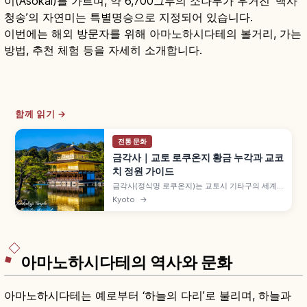
이(Asokai)를 가르며, 약 6,700그루의 소나무가 우거진 ‘백사
청송’의 자연미는 특별명승으로 지정되어 있습니다.
이번에는 해외 방문자를 위해 아마노하시다테의 볼거리, 가는
방법, 추천 체험 등을 자세히 소개합니다.
함께 읽기 →
전통 문화
금각사｜교토 로쿠온지 황금 누각과 교코
치 정원 가이드
금각사(정식명 로쿠온지)는 교토시 기타구의 세계
문화유산 사찰로, 금박 3층 누각 샤리덴이 상징입니
Kyoto
→
다. 교코치 연못에 비친 금각, 가을 단풍, 입장료와
9~17시 관람 정보를 소개합니다.
아마노하시다테의 역사와 문화
아마노하시다테는 예로부터 ‘하늘의 다리’로 불리며, 하늘과