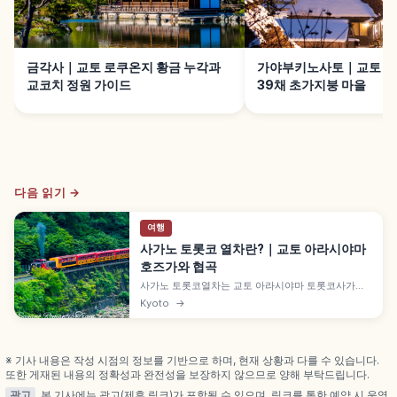
금각사｜교토 로쿠온지 황금 누각과
가야부키노사토｜교토 난
교코치 정원 가이드
39채 초가지붕 마을
다음 읽기 →
여행
사가노 토롯코 열차란?｜교토 아라시야마
호즈가와 협곡
사가노 토롯코열차는 교토 아라시야마 토롯코사가역
에서 토롯코가메오카역까지 약 7.3km를 잇는 관광 열
Kyoto
→
차로, 1991년 JR 산인 본선 구선을 활용해 개업했습니
다. 호즈가와 계곡 절경, 5호차 '더 리치호' 오픈 차량,
성인 880엔, 12월 30일~2월 말 운휴 등을 함께 안내
합니다.
※ 기사 내용은 작성 시점의 정보를 기반으로 하며, 현재 상황과 다를 수 있습니다.
또한 게재된 내용의 정확성과 완전성을 보장하지 않으므로 양해 부탁드립니다.
광고
본 기사에는 광고(제휴 링크)가 포함될 수 있으며, 링크를 통한 예약 시 운영