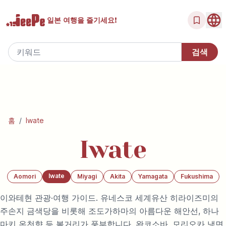
일본 여행을
즐기세요!
홈
/
Iwate
Iwate
Iwate
Aomori
Miyagi
Akita
Yamagata
Fukushima
이와테현 관광·여행 가이드. 유네스코 세계유산 히라이즈미의
주손지 금색당을 비롯해 조도가하마의 아름다운 해안선, 하나
마키 온천향 등 볼거리가 풍부합니다. 완코소바, 모리오카 냉면,