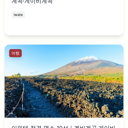
계곡·게이비계곡
Iwate
여행
이와테 절경 명소 10선｜겐비계곡·게이비