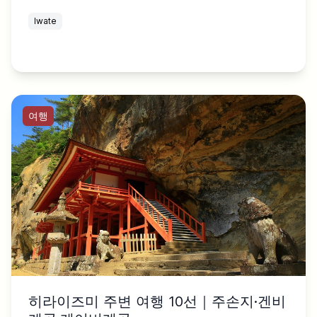
Iwate
여행
히라이즈미 주변 여행 10선｜주손지·겐비