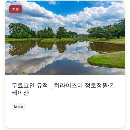
여행
무료코인 유적｜히라이즈미 정토정원·긴
케이산
Iwate