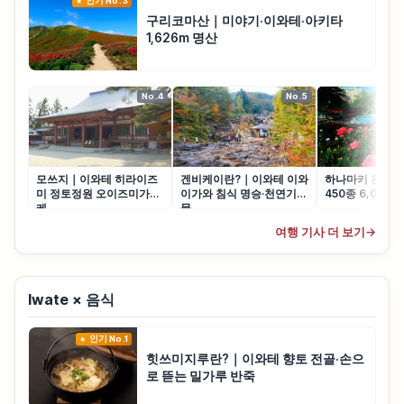
인기 No.3
구리코마산｜미야기·이와테·아키타
1,626m 명산
No.4
No.5
모쓰지｜이와테 히라이즈
겐비케이란?｜이와테 이와
하나마키 온천 
미 정토정원 오이즈미가이
이가와 침식 명승·천연기념
450종 6,000
케
물
여행 기사 더 보기
→
Iwate × 음식
인기 No.1
힛쓰미지루란?｜이와테 향토 전골·손으
로 뜯는 밀가루 반죽