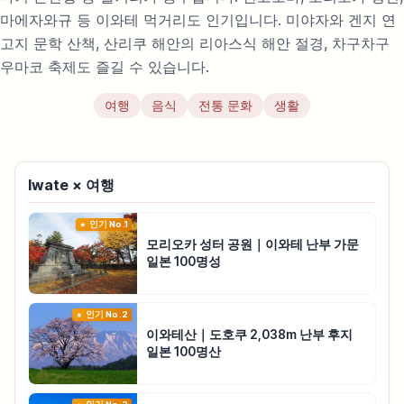
마에자와규 등 이와테 먹거리도 인기입니다. 미야자와 겐지 연
고지 문학 산책, 산리쿠 해안의 리아스식 해안 절경, 차구차구
우마코 축제도 즐길 수 있습니다.
여행
음식
전통 문화
생활
Iwate × 여행
인기 No.1
모리오카 성터 공원｜이와테 난부 가문
일본 100명성
인기 No.2
이와테산｜도호쿠 2,038m 난부 후지
일본 100명산