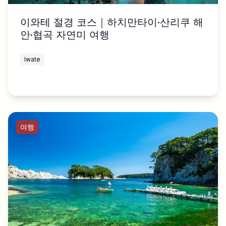
이와테 절경 코스｜하치만타이·산리쿠 해
안·협곡 자연미 여행
Iwate
여행