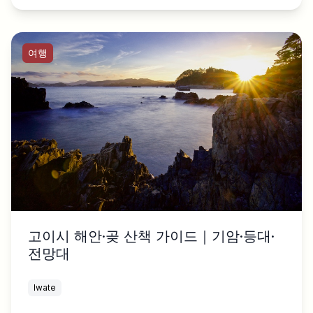
여행
고이시 해안·곶 산책 가이드｜기암·등대·
전망대
Iwate