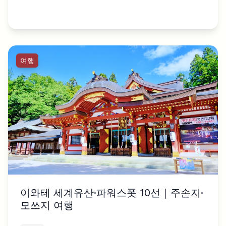
여행
이와테 세계유산·파워스폿 10선｜주손지·
모쓰지 여행