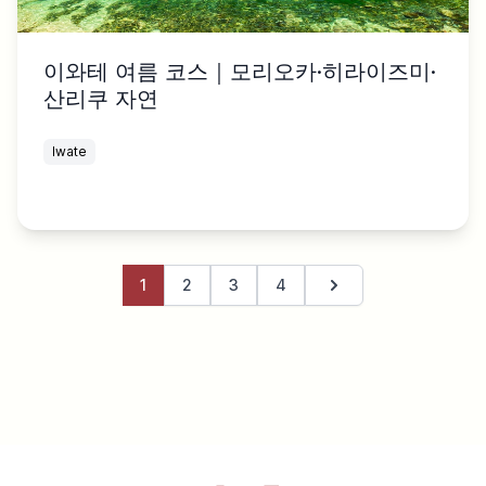
이와테 여름 코스｜모리오카·히라이즈미·
산리쿠 자연
Iwate
1
2
3
4
다음 페이지