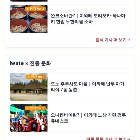
인기 No.2
완코소바란?｜이와테 모리오카·하나마
키 한입 무한리필 소바
음식 기사 더 보기
→
Iwate × 전통 문화
인기 No.1
도노 후루사토 마을｜이와테 난부 마가
리야 7동 농촌
인기 No.2
오니켄바이란?｜이와테 노상 가면 검무
유네스코
전통 문화 기사 더 보기
→