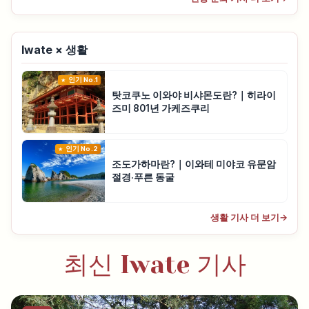
Iwate × 생활
인기 No.1
탓코쿠노 이와야 비샤몬도란?｜히라이
즈미 801년 가케즈쿠리
인기 No.2
조도가하마란?｜이와테 미야코 유문암
절경·푸른 동굴
생활 기사 더 보기
→
최신 Iwate 기사