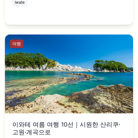
Iwate
여행
이와테 여름 여행 10선｜시원한 산리쿠·
고원·계곡으로