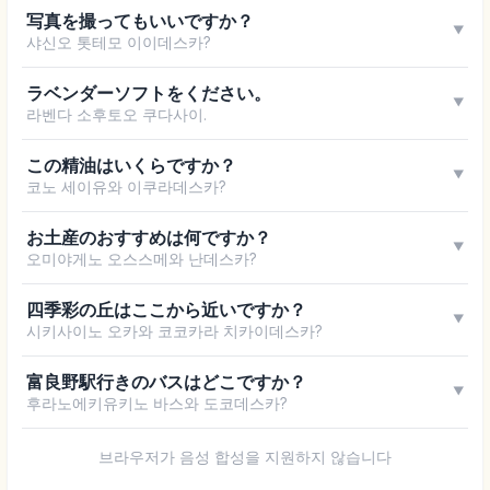
写真を撮ってもいいですか？
▼
샤신오 톳테모 이이데스카?
ラベンダーソフトをください。
▼
라벤다 소후토오 쿠다사이.
この精油はいくらですか？
▼
코노 세이유와 이쿠라데스카?
お土産のおすすめは何ですか？
▼
오미야게노 오스스메와 난데스카?
四季彩の丘はここから近いですか？
▼
시키사이노 오카와 코코카라 치카이데스카?
富良野駅行きのバスはどこですか？
▼
후라노에키유키노 바스와 도코데스카?
브라우저가 음성 합성을 지원하지 않습니다