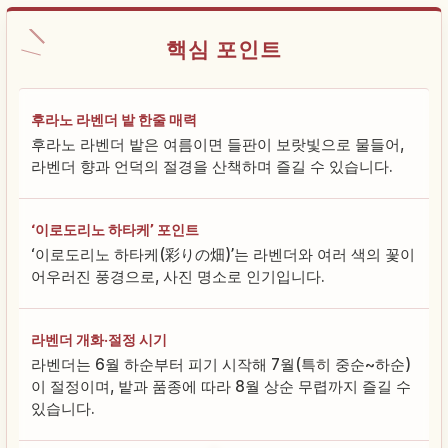
핵심 포인트
후라노 라벤더 밭 한줄 매력
후라노 라벤더 밭은 여름이면 들판이 보랏빛으로 물들어,
라벤더 향과 언덕의 절경을 산책하며 즐길 수 있습니다.
‘이로도리노 하타케’ 포인트
‘이로도리노 하타케(彩りの畑)’는 라벤더와 여러 색의 꽃이
어우러진 풍경으로, 사진 명소로 인기입니다.
라벤더 개화·절정 시기
라벤더는 6월 하순부터 피기 시작해 7월(특히 중순~하순)
이 절정이며, 밭과 품종에 따라 8월 상순 무렵까지 즐길 수
있습니다.