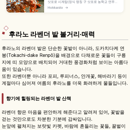
삿포로 시계탑(정식 명칭 구 삿포로 농학교 연무장)
은 홋카이도 삿포로의 역사 건축물로, 1878년(메이
Hokkaido
→
지 11년) 삿포로 농학교(현 홋카이도대) 연무장으로
건립되고 1881년 시계탑이 증설되었습니다. 클라크
박사 제안, 미국 하워드 사 진자식 탑시계, 1970년
중요문화재 지정 사실도 함께 안내합니다.
후라노 라벤더 밭 볼거리·매력
후라노의 라벤더 밭은 단순한 꽃밭이 아니라, 도카치다케 연
봉(Tokachi-dake Renpō)을 배경으로 다채로운 꽃들이 구릉
지에 띠 모양으로 배치되어 거대한 풍경화처럼 보이는 아름다
움이 있습니다.
또한 라벤더뿐 아니라 포피, 루피너스, 안개꽃, 해바라기 등이
계절마다 심어져 여름의 후라노를 더욱 화려하게 물들입니다.
향기에 힐링되는 라벤더 밭 산책
라벤더 향은 마음을 편안하게 해준다고 알려져 있어, 꽃밭을
걷는 것만으로도 차분한 기분에 감싸입니다.
눈앞에 펼쳐지는 보랏빛 카펫, 바람에 흔들리는 꽃들, 꿀벌이