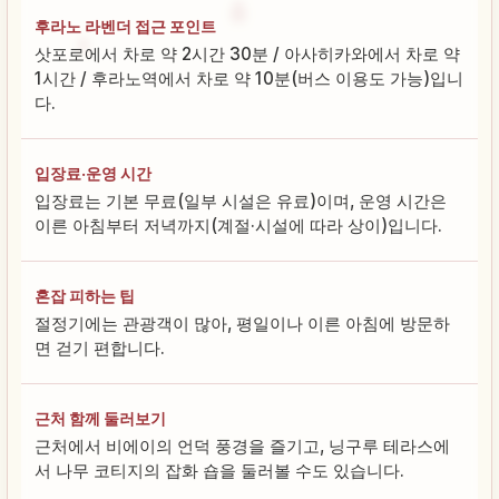
후라노 라벤더 접근 포인트
삿포로에서 차로 약 2시간 30분 / 아사히카와에서 차로 약
1시간 / 후라노역에서 차로 약 10분(버스 이용도 가능)입니
다.
입장료·운영 시간
입장료는 기본 무료(일부 시설은 유료)이며, 운영 시간은
이른 아침부터 저녁까지(계절·시설에 따라 상이)입니다.
혼잡 피하는 팁
절정기에는 관광객이 많아, 평일이나 이른 아침에 방문하
면 걷기 편합니다.
근처 함께 둘러보기
근처에서 비에이의 언덕 풍경을 즐기고, 닝구루 테라스에
서 나무 코티지의 잡화 숍을 둘러볼 수도 있습니다.