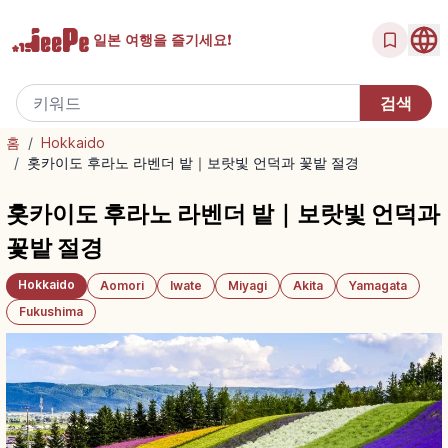
일본 여행을
즐기세요!
홈
/
Hokkaido
/
홋카이도 후라노 라벤더 밭｜보랏빛 언덕과 꽃밭 절경
홋카이도 후라노 라벤더 밭｜보랏빛 언덕과
꽃밭 절경
Hokkaido
Aomori
Iwate
Miyagi
Akita
Yamagata
Fukushima