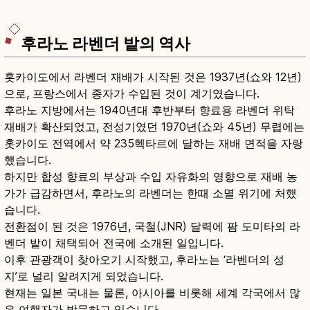
후라노 라벤더 밭의 역사
홋카이도에서 라벤더 재배가 시작된 것은 1937년(쇼와 12년)
으로, 프랑스에서 종자가 수입된 것이 계기였습니다.
후라노 지방에서는 1940년대 후반부터 향료용 라벤더 위탁
재배가 확산되었고, 전성기였던 1970년(쇼와 45년) 무렵에는
홋카이도 전역에서 약 235헥타르에 달하는 재배 면적을 자랑
했습니다.
하지만 합성 향료의 부상과 수입 자유화의 영향으로 재배 농
가가 급감하면서, 후라노의 라벤더는 한때 소멸 위기에 처했
습니다.
전환점이 된 것은 1976년, 국철(JNR) 달력에 팜 도미타의 라
벤더 밭이 채택되어 전국에 소개된 일입니다.
이후 관광객이 찾아오기 시작했고, 후라노는 ‘라벤더의 성
지’로 널리 알려지게 되었습니다.
현재는 일본 국내는 물론, 아시아를 비롯해 세계 각국에서 많
은 여행자가 방문하고 있습니다.