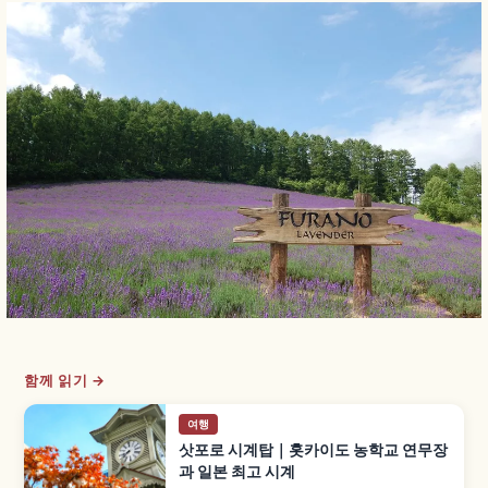
함께 읽기 →
여행
삿포로 시계탑｜홋카이도 농학교 연무장
과 일본 최고 시계