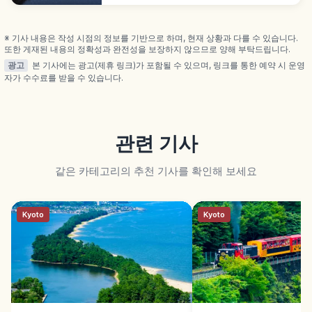
서고 해 질 무렵 63기 가스등이 점등되어 레트로한 풍
경 연출, 1986년 산책로 정비, 크루즈 운항 등 교통 정
보도 함께 안내합니다.
※ 기사 내용은 작성 시점의 정보를 기반으로 하며, 현재 상황과 다를 수 있습니다.
또한 게재된 내용의 정확성과 완전성을 보장하지 않으므로 양해 부탁드립니다.
광고
본 기사에는 광고(제휴 링크)가 포함될 수 있으며, 링크를 통한 예약 시 운영
자가 수수료를 받을 수 있습니다.
관련 기사
같은 카테고리의 추천 기사를 확인해 보세요
Kyoto
Kyoto