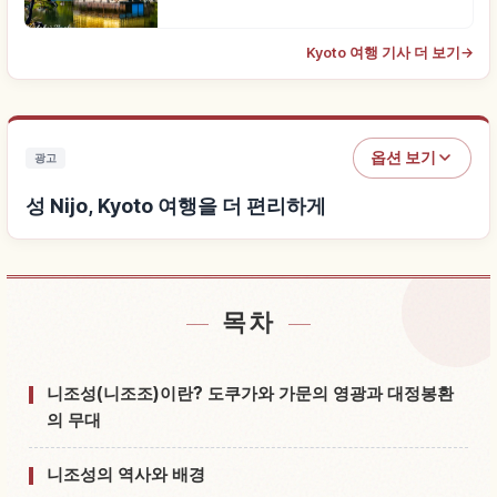
Kyoto 여행 기사 더 보기
→
옵션 보기
광고
성 Nijo, Kyoto 여행을 더 편리하게
목차
성 Nijo, Kyoto 근처 숙소 찾기
↗
성 Nijo, Kyoto 체험 찾기
↗
니조성(니조조)이란? 도쿠가와 가문의 영광과 대정봉환
의 무대
니조성의 역사와 배경