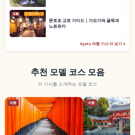
생활
인기 No.3
폰토초 교토 가이드｜가모가와 골목과
노료유카
Kyoto 여행 기사 더 보기
→
추천 모델 코스 모음
이 기사를 소개하는 모델 코스
여행
여행