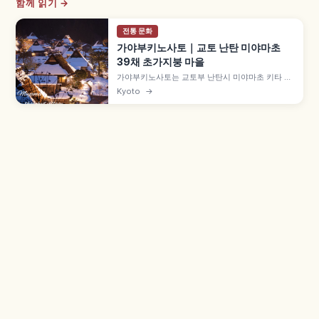
함께 읽기 →
전통 문화
가야부키노사토｜교토 난탄 미야마초
39채 초가지붕 마을
가야부키노사토는 교토부 난탄시 미야마초 키타 집
락에 자리한 초가지붕 마을로, 약 50채 중 39채가
Kyoto
→
초가지붕 민가입니다. 에도시대 중기 건물도 남은
'기타야마형 민가' 양식, 1993년 중요전통적건조물
군 보존지구, 9월 중순 메밀꽃, 겨울 라이트업 후유
토로를 함께 살펴봅니다.