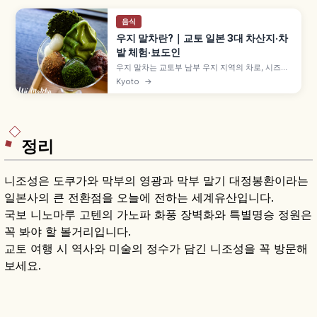
음식
우지 말차란?｜교토 일본 3대 차산지·차
밭 체험·뵤도인
우지 말차는 교토부 남부 우지 지역의 차로, 시즈오
카·사야마와 함께 일본 3대 차산지로 꼽힙니다. 에
Kyoto
→
이사이와 센노리큐로 이어지는 차 문화, 차잎 따기·
점다 체험, 뵤도인·우지가미 신사와 말차 디저트를
함께 살펴봅니다.
정리
니조성은 도쿠가와 막부의 영광과 막부 말기 대정봉환이라는
일본사의 큰 전환점을 오늘에 전하는 세계유산입니다.
국보 니노마루 고텐의 가노파 화풍 장벽화와 특별명승 정원은
꼭 봐야 할 볼거리입니다.
교토 여행 시 역사와 미술의 정수가 담긴 니조성을 꼭 방문해
보세요.