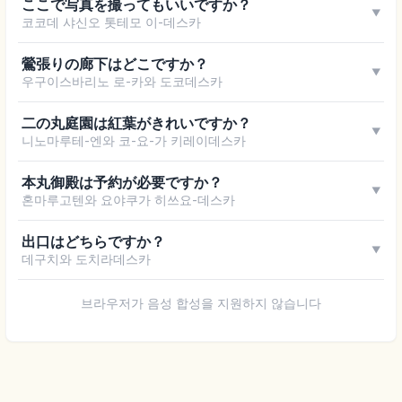
ここで写真を撮ってもいいですか？
▼
코코데 샤신오 톳테모 이-데스카
鶯張りの廊下はどこですか？
▼
우구이스바리노 로-카와 도코데스카
二の丸庭園は紅葉がきれいですか？
▼
니노마루테-엔와 코-요-가 키레이데스카
本丸御殿は予約が必要ですか？
▼
혼마루고텐와 요야쿠가 히쓰요-데스카
出口はどちらですか？
▼
데구치와 도치라데스카
브라우저가 음성 합성을 지원하지 않습니다