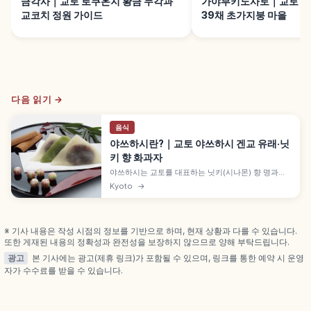
금각사｜교토 로쿠온지 황금 누각과
가야부키노사토｜교토 난
교코치 정원 가이드
39채 초가지붕 마을
다음 읽기 →
음식
야쓰하시란?｜교토 야쓰하시 겐교 유래·닛
키 향 화과자
야쓰하시는 교토를 대표하는 닛키(시나몬) 향 명과로,
에도시대 겐로쿠 연간(1689년경)에 시작되어 고토 음
Kyoto
→
악 시조 야쓰하시 겐교에서 이름이 유래합니다. 바삭
한 야키 야쓰하시와 쇼와 시대 탄생한 쫀득한 나마 야
쓰하시, 호지차·말차와 궁합, 오타베 만들기 체험 800
엔 등을 함께 안내합니다.
※ 기사 내용은 작성 시점의 정보를 기반으로 하며, 현재 상황과 다를 수 있습니다.
또한 게재된 내용의 정확성과 완전성을 보장하지 않으므로 양해 부탁드립니다.
광고
본 기사에는 광고(제휴 링크)가 포함될 수 있으며, 링크를 통한 예약 시 운영
자가 수수료를 받을 수 있습니다.