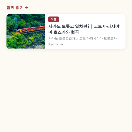
함께 읽기 →
여행
사가노 토롯코 열차란?｜교토 아라시야
마 호즈가와 협곡
사가노 토롯코열차는 교토 아라시야마 토롯코사가
역에서 토롯코가메오카역까지 약 7.3km를 잇는 관
Kyoto
→
광 열차로, 1991년 JR 산인 본선 구선을 활용해 개
업했습니다. 호즈가와 계곡 절경, 5호차 '더 리치호'
오픈 차량, 성인 880엔, 12월 30일~2월 말 운휴 등
을 함께 안내합니다.