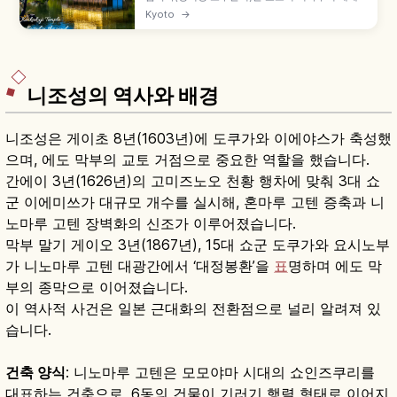
문화유산 사찰로, 금박 3층 누각 샤리덴이 상징입니
Kyoto
→
다. 교코치 연못에 비친 금각, 가을 단풍, 입장료와
9~17시 관람 정보를 소개합니다.
니조성의 역사와 배경
니조성은 게이초 8년(1603년)에 도쿠가와 이에야스가 축성했
으며, 에도 막부의 교토 거점으로 중요한 역할을 했습니다.
간에이 3년(1626년)의 고미즈노오 천황 행차에 맞춰 3대 쇼
군 이에미쓰가 대규모 개수를 실시해, 혼마루 고텐 증축과 니
노마루 고텐 장벽화의 신조가 이루어졌습니다.
막부 말기 게이오 3년(1867년), 15대 쇼군 도쿠가와 요시노부
가 니노마루 고텐 대광간에서 ‘대정봉환’을
표
명하며 에도 막
부의 종막으로 이어졌습니다.
이 역사적 사건은 일본 근대화의 전환점으로 널리 알려져 있
습니다.
건축 양식
: 니노마루 고텐은 모모야마 시대의 쇼인즈쿠리를
대표하는 건축으로, 6동의 건물이 기러기 행렬 형태로 이어지