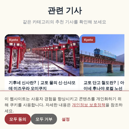
관련 기사
같은 카테고리의 추천 기사를 확인해 보세요
Kyoto
Kyoto
기후네 신사란?｜교토 물의 신·산샤모
교토 단고 철도란?｜아마
데 미즈우라 오미쿠지
이네 후나야 로컬 노선
이 웹사이트는 사용자 경험을 향상시키고 콘텐츠를 개인화하기 위
해 쿠키를 사용합니다. 자세한 내용은
개인정보 보호정책
을 참조하
근처 스팟
세요.
모두 동의
모두 거부
설정