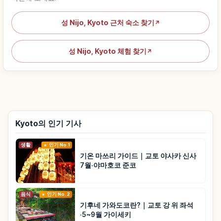
성 Nijo, Kyoto 근처 숙소 찾기
↗
성 Nijo, Kyoto 체험 찾기
↗
Kyoto의 인기 기사
생활
인기 No.1
기온 마쓰리 가이드｜교토 야사카 신사
7월·야마호코 준코
음식
인기 No.2
기후네 가와도코란?｜교토 강 위 좌석
·5~9월 가이세키