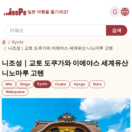
일본 여행을
즐기세요!
홈
/
Kyoto
/
니조성｜교토 도쿠가와 이에야스 세계유산 니노마루 고텐
니조성｜교토 도쿠가와 이에야스 세계유산
니노마루 고텐
Kyoto
Mie
Shiga
Osaka
Hyogo
Nara
Wakayama