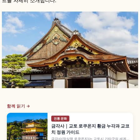
트를 자세히 소개합니다.
함께 읽기 →
전통 문화
금각사｜교토 로쿠온지 황금 누각과 교코
치 정원 가이드
금각사(정식명 로쿠온지)는 교토시 기타구의 세계