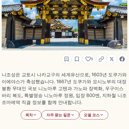
5
니조성은 교토시 나카교구의 세계유산으로, 1603년 도쿠가와
이에야스가 축성했습니다. 1867년 도쿠가와 요시노부의 대정
봉환 무대인 국보 니노마루 고텐과 가노파 장벽화, 우구이스
바리 복도, 특별명승 니노마루 정원, 입장 800엔, 지하철 니조
조마에역 직결 정보를 함께 안내합니다.
목차
자주 묻는 질문
모델 코스