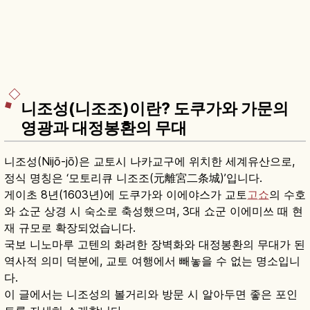
니조성(니조조)이란? 도쿠가와 가문의
영광과 대정봉환의 무대
니조성(Nijō-jō)은 교토시 나카교구에 위치한 세계유산으로,
정식 명칭은 ‘모토리큐 니조조(元離宮二条城)’입니다.
게이초 8년(1603년)에 도쿠가와 이에야스가 교토
고쇼
의 수호
와 쇼군 상경 시 숙소로 축성했으며, 3대 쇼군 이에미쓰 때 현
재 규모로 확장되었습니다.
국보 니노마루 고텐의 화려한 장벽화와 대정봉환의 무대가 된
역사적 의미 덕분에, 교토 여행에서 빼놓을 수 없는 명소입니
다.
이 글에서는 니조성의 볼거리와 방문 시 알아두면 좋은 포인