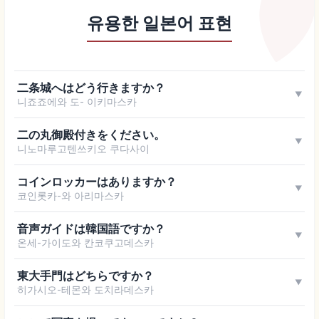
유용한 일본어 표현
二条城へはどう行きますか？
▼
니죠죠에와 도- 이키마스카
二の丸御殿付きをください。
▼
니노마루고텐쓰키오 쿠다사이
コインロッカーはありますか？
▼
코인롯카-와 아리마스카
音声ガイドは韓国語ですか？
▼
온세-가이도와 칸코쿠고데스카
東大手門はどちらですか？
▼
히가시오-테몬와 도치라데스카