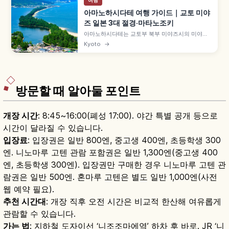
여행
아마노하시다테 여행 가이드｜교토 미야
즈 일본 3대 절경·마타노조키
아마노하시다테는 교토부 북부 미야즈시의 미야기
마쓰시마·히로시마 미야지마와 함께 '일본 3대 절
Kyoto
→
경'으로 꼽히는 모래톱입니다. 길이 약 3.6km 모래
톱에 약 6,700그루 소나무가 우거진 특별명승, 뷰
랜드·가사마쓰공원의 거꾸로 보는 '마타노조키', 셋
슈 국보 그림 등을 함께 안내합니다.
방문할 때 알아둘 포인트
개장 시간
: 8:45~16:00(폐성 17:00). 야간 특별 공개 등으로
시간이 달라질 수 있습니다.
입장료
: 입장권은 일반 800엔, 중고생 400엔, 초등학생 300
엔. 니노마루 고텐 관람 포함권은 일반 1,300엔(중고생 400
엔, 초등학생 300엔). 입장권만 구매한 경우 니노마루 고텐 관
람권은 일반 500엔. 혼마루 고텐은 별도 일반 1,000엔(사전
웹 예약 필요).
추천 시간대
: 개장 직후 오전 시간은 비교적 한산해 여유롭게
관람할 수 있습니다.
가는 법
: 지하철 도자이선 ‘니조조마에역’ 하차 후 바로. JR ‘니