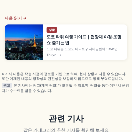
다음 읽기 →
생활
도쿄 타워 여행 가이드｜전망대 야경·조명
쇼·즐기는 법
도쿄 타워는 도쿄도 미나토구 시바공원의 1958년 개
업한 333m 종합 전파탑입니다. 메인 데크(150m)에
Tokyo
→
는 유리 바닥 스카이워크 윈도우와 타워 다이진구, 톱
데크(250m) 투어, 풋타운 쇼핑, 도에이 오에도선 아
카바네바시역 도보 5분, 평일 2,400엔 등을 함께 안
내합니다.
※ 기사 내용은 작성 시점의 정보를 기반으로 하며, 현재 상황과 다를 수 있습니다.
또한 게재된 내용의 정확성과 완전성을 보장하지 않으므로 양해 부탁드립니다.
광고
본 기사에는 광고(제휴 링크)가 포함될 수 있으며, 링크를 통한 예약 시 운영
자가 수수료를 받을 수 있습니다.
관련 기사
같은 카테고리의 추천 기사를 확인해 보세요