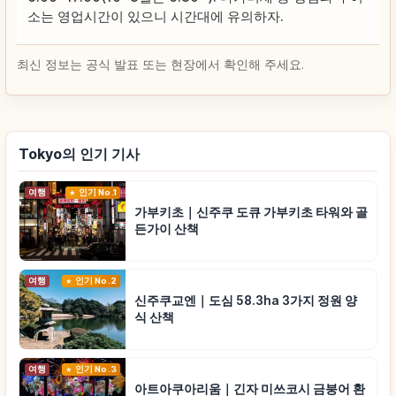
소는 영업시간이 있으니 시간대에 유의하자.
최신 정보는 공식 발표 또는 현장에서 확인해 주세요.
Tokyo의 인기 기사
여행
인기 No.1
가부키초｜신주쿠 도큐 가부키초 타워와 골
든가이 산책
여행
인기 No.2
신주쿠교엔｜도심 58.3ha 3가지 정원 양
식 산책
여행
인기 No.3
아트아쿠아리움｜긴자 미쓰코시 금붕어 환