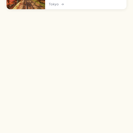
로, 신주쿠역에서 게이오선 약 50분 거리의 인기 하
Tokyo
→
이킹 명소입니다. 미슐랭 그린 가이드 3스타, 연간
약 300만 명, 덴표 16년(744년) 교키 보살 개산 야
쿠오인, 케이블카·리프트 성인 편도 490엔 등을 함
께 안내합니다.