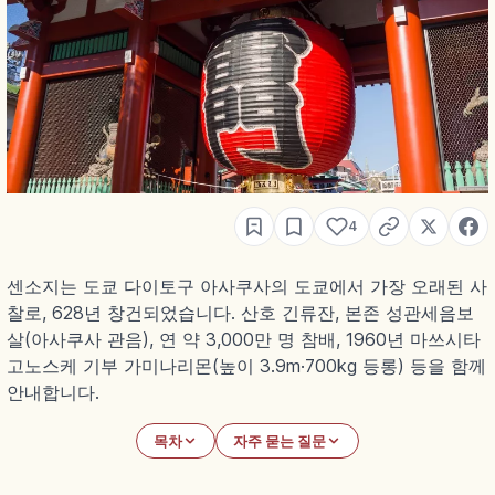
4
센소지는 도쿄 다이토구 아사쿠사의 도쿄에서 가장 오래된 사
찰로, 628년 창건되었습니다. 산호 긴류잔, 본존 성관세음보
살(아사쿠사 관음), 연 약 3,000만 명 참배, 1960년 마쓰시타
고노스케 기부 가미나리몬(높이 3.9m·700kg 등롱) 등을 함께
안내합니다.
목차
자주 묻는 질문