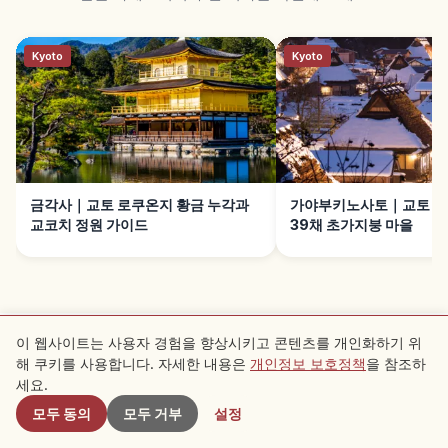
Kyoto
Kyoto
금각사｜교토 로쿠온지 황금 누각과
가야부키노사토｜교토 난
교코치 정원 가이드
39채 초가지붕 마을
이 웹사이트는 사용자 경험을 향상시키고 콘텐츠를 개인화하기 위
해 쿠키를 사용합니다. 자세한 내용은
개인정보 보호정책
을 참조하
근처 스팟
세요.
모두 동의
모두 거부
설정
이용약관
개인정보 보호정책
쿠키 설정