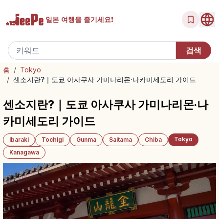
일본 여행을
즐기세요!
홈
/
Tokyo
/
센소지란?｜도쿄 아사쿠사 가미나리몬·나카미세도리 가이드
센소지란?｜도쿄 아사쿠사 가미나리몬·나
카미세도리 가이드
Tokyo
Ibaraki
Tochigi
Gunma
Saitama
Chiba
Kanagawa