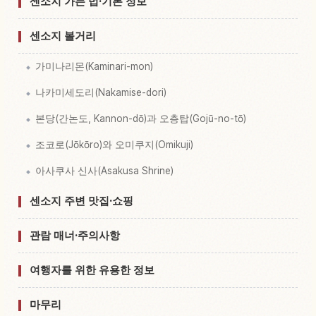
센소지 가는 법·기본 정보
센소지 볼거리
가미나리몬(Kaminari-mon)
나카미세도리(Nakamise-dori)
본당(간논도, Kannon-dō)과 오층탑(Gojū-no-tō)
조코로(Jōkōro)와 오미쿠지(Omikuji)
아사쿠사 신사(Asakusa Shrine)
센소지 주변 맛집·쇼핑
관람 매너·주의사항
여행자를 위한 유용한 정보
마무리