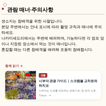
관람 매너·주의사항
센소지는 참배객을 위한 사찰입니다.
본당 주변에서는 안내 표시에 따라 촬영 규칙과 매너에 주의
하세요.
나카미세도리에서는 주변에 배려하며, 가능하다면 각 점포 앞
이나 지정된 장소에서 먹는 것이 매너입니다.
혼잡할 때는 다른 참배객을 배려해 조용히 참배합시다.
함께 읽기 →
생활
시부야 관광 가이드｜스크램블 교차로와
하치코
시부야는 도쿄를 대표하는 번화가로, 한 번의 신호
에 약 3,000명이 동시에 횡단하는 스크램블 교차로
Tokyo
→
가 상징입니다. 1934년 세워진 충견 하치코 동상,
SHIBUYA109, 시부야 스크램블 스퀘어, 2020년
오픈 미야시타 파크, 하네다 공항 약 40~60분 접근