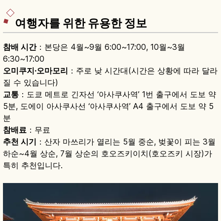
방법도 함께 안내합니다.
여행자를 위한 유용한 정보
참배 시간
：본당은 4월~9월 6:00~17:00, 10월~3월
6:30~17:00
오미쿠지·오마모리
：주로 낮 시간대(시간은 상황에 따라 달라
질 수 있습니다)
교통
：도쿄 메트로 긴자선 ‘아사쿠사역’ 1번 출구에서 도보 약
5분, 도에이 아사쿠사선 ‘아사쿠사역’ A4 출구에서 도보 약 5
분
참배료
：무료
추천 시기
：산자 마쓰리가 열리는 5월 중순, 벚꽃이 피는 3월
하순~4월 상순, 7월 상순의 호오즈키이치(호오즈키 시장)가
특히 추천입니다.