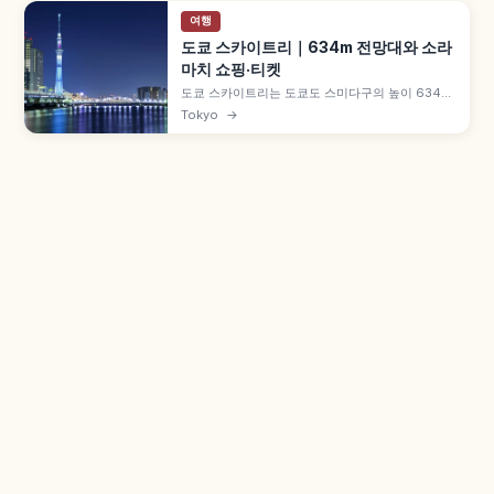
여행
도쿄 스카이트리｜634m 전망대와 소라
마치 쇼핑·티켓
도쿄 스카이트리는 도쿄도 스미다구의 높이 634m
자립식 전파탑으로, 2012년 개업한 도쿄 랜드마크
Tokyo
→
입니다. 350m 템보 데크와 450m 템보 회랑 두 전
망대, 약 300개 매장의 도쿄 소라마치, 코니카 미놀
타 텐쿠 플라네타리움, 스미다 수족관, 평일 2,400
엔~ 등을 함께 안내합니다.