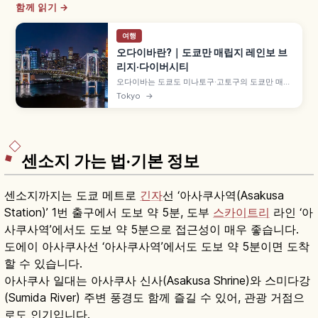
함께 읽기 →
여행
오다이바란?｜도쿄만 매립지 레인보 브
리지·다이버시티
오다이바는 도쿄도 미나토구·고토구의 도쿄만 매립
지에 자리한 워터프런트 관광지로, 도쿄 타워와 도
Tokyo
→
쿄만 절경을 즐길 수 있습니다. 약 1.7km 레인보 프
롬나드 산책로, 유니콘 건담 입상 다이버시티 도쿄
플라자, 약 800m 모래사장 오다이바 해변공원, 아
쿠아시티 등을 함께 안내합니다.
센소지 가는 법·기본 정보
센소지까지는 도쿄 메트로
긴자
선 ‘아사쿠사역(Asakusa
Station)’ 1번 출구에서 도보 약 5분, 도부
스카이트리
라인 ‘아
사쿠사역’에서도 도보 약 5분으로 접근성이 매우 좋습니다.
도에이 아사쿠사선 ‘아사쿠사역’에서도 도보 약 5분이면 도착
할 수 있습니다.
아사쿠사 일대는 아사쿠사 신사(Asakusa Shrine)와 스미다강
(Sumida River) 주변 풍경도 함께 즐길 수 있어, 관광 거점으
로도 인기입니다.