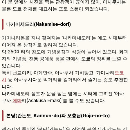
이 문 앞에서 사진을 찍는 관광객이 끊이지 않아, 아사쿠사는
물론 도쿄 전체를 대표하는 포토 스폿이 되었습니다.
나카미세도리(Nakamise-dori)
가미나리몬을 지나 펼쳐지는 ‘나카미세도리’는 에도 시대부터
이어져 온 상점가로 알려져 있습니다.
약 250미터의 참도에 기념품점과 식당이 늘어서 있으며, 화과
자와 기념품, 전통 공예품 등을 판매해 도쿄의 정취를 느낄 수
있습니다.
특히 닌교야키, 아게만주, 아사쿠사 기비당고, 가미나리
오코
시
등 아사쿠사다운 먹거리를 길거리에서 즐기는 것도 추천합
니다.
나카미세도리 점포가 문을 닫는 밤에는 셔터에 그려진 ‘아사
쿠사
에마
키(Asakusa Emaki)’를 볼 수도 있습니다.
본당(간논도, Kannon-dō)과 오층탑(Gojū-no-tō)
센소지의 중심인 ‘본당(간논도)’은 장엄한 분위기가 감도는 건