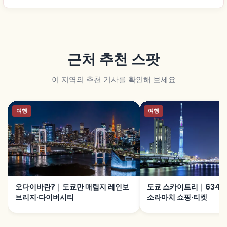
근처 추천 스팟
이 지역의 추천 기사를 확인해 보세요
여행
여행
오다이바란?｜도쿄만 매립지 레인보
도쿄 스카이트리｜634m
브리지·다이버시티
소라마치 쇼핑·티켓