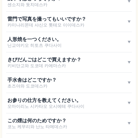
▼
센소지와 돗치데스카
雷門で写真を撮ってもいいですか？
▼
카미나리몬데 샤신오 톳테모 이이데스카
人形焼を一つください。
▼
닌교야키오 히토츠 쿠다사이
きびだんごはどこで買えますか？
▼
키비단고와 도코데 카에마스카
手水舎はどこですか？
▼
초즈야와 도코데스카
お参りの仕方を教えてください。
▼
오마이리노 시카타오 오시에테 쿠다사이
この煙は何のためですか？
▼
코노 케무리와 난노 타메데스카