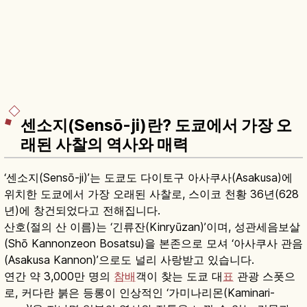
센소지(Sensō-ji)란? 도쿄에서 가장 오
래된 사찰의 역사와 매력
‘센소지(Sensō-ji)’는 도쿄도 다이토구 아사쿠사(Asakusa)에
위치한 도쿄에서 가장 오래된 사찰로, 스이코 천황 36년(628
년)에 창건되었다고 전해집니다.
산호(절의 산 이름)는 ‘긴류잔(Kinryūzan)’이며, 성관세음보살
(Shō Kannonzeon Bosatsu)을 본존으로 모셔 ‘아사쿠사 관음
(Asakusa Kannon)’으로도 널리 사랑받고 있습니다.
연간 약 3,000만 명의
참배
객이 찾는 도쿄 대
표
관광 스폿으
로, 커다란 붉은 등롱이 인상적인 ‘가미나리몬(Kaminari-