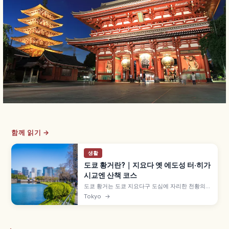
함께 읽기 →
생활
도쿄 황거란?｜지요다 옛 에도성 터·히가
시교엔 산책 코스
도쿄 황거는 도쿄 지요다구 도심에 자리한 천황의
거처이자 옛 에도성 터입니다. 1869년 이후 천황의
Tokyo
→
거처가 되었으며, 무료 공개되는 황거 히가시교엔,
옛 혼마루·니노마루 정원, 니주바시 사진 명소, 도쿄
역 도보 접근 정보를 함께 살펴봅니다.