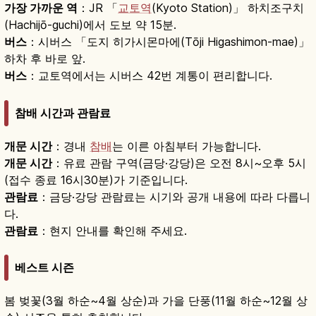
가장 가까운 역
：JR 「
교토역
(Kyoto Station)」 하치조구치
(Hachijō-guchi)에서 도보 약 15분.
버스
：시버스 「도지 히가시몬마에(Tōji Higashimon-mae)」
하차 후 바로 앞.
버스
：교토역에서는 시버스 42번 계통이 편리합니다.
참배 시간과 관람료
개문 시간
：경내
참배
는 이른 아침부터 가능합니다.
개문 시간
：유료 관람 구역(금당·강당)은 오전 8시~오후 5시
(접수 종료 16시30분)가 기준입니다.
관람료
：금당·강당 관람료는 시기와 공개 내용에 따라 다릅니
다.
관람료
：현지 안내를 확인해 주세요.
베스트 시즌
봄 벚꽃(3월 하순~4월 상순)과 가을 단풍(11월 하순~12월 상