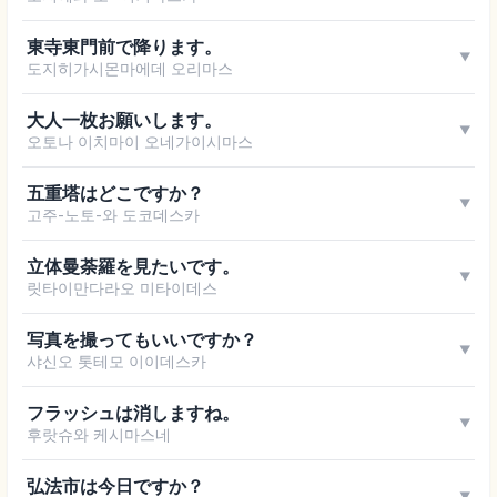
東寺東門前で降ります。
▼
도지히가시몬마에데 오리마스
大人一枚お願いします。
▼
오토나 이치마이 오네가이시마스
五重塔はどこですか？
▼
고주-노토-와 도코데스카
立体曼荼羅を見たいです。
▼
릿타이만다라오 미타이데스
写真を撮ってもいいですか？
▼
샤신오 톳테모 이이데스카
フラッシュは消しますね。
▼
후랏슈와 케시마스네
弘法市は今日ですか？
▼