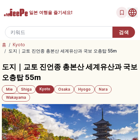
일본 여행을
즐기세요!
홈
/
Kyoto
/
도지｜교토 진언종 총본산 세계유산과 국보 오층탑 55m
도지｜교토 진언종 총본산 세계유산과 국보
오층탑 55m
Kyoto
Mie
Shiga
Osaka
Hyogo
Nara
Wakayama