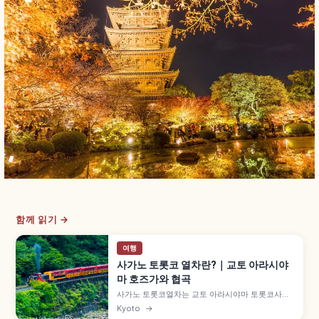
함께 읽기 →
여행
사가노 토롯코 열차란?｜교토 아라시야
마 호즈가와 협곡
사가노 토롯코열차는 교토 아라시야마 토롯코사가
역에서 토롯코가메오카역까지 약 7.3km를 잇는 관
Kyoto
→
광 열차로, 1991년 JR 산인 본선 구선을 활용해 개