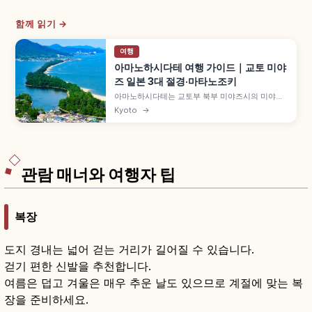
함께 읽기 →
여행
아마노하시다테 여행 가이드｜교토 미야
즈 일본 3대 절경·마타노조키
아마노하시다테는 교토부 북부 미야즈시의 미야기
마쓰시마·히로시마 미야지마와 함께 '일본 3대 절
Kyoto
→
경'으로 꼽히는 모래톱입니다. 길이 약 3.6km 모래
톱에 약 6,700그루 소나무가 우거진 특별명승, 뷰
랜드·가사마쓰공원의 거꾸로 보는 '마타노조키', 셋
슈 국보 그림 등을 함께 안내합니다.
관람 매너와 여행자 팁
복장
도지 경내는 넓어 걷는 거리가 길어질 수 있습니다.
걷기 편한 신발을 추천합니다.
여름은 덥고 겨울은 매우 추운 날도 있으므로 계절에 맞는 복
장을 준비하세요.