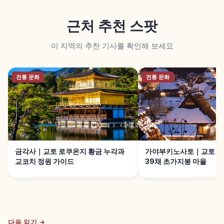
근처 추천 스팟
이 지역의 추천 기사를 확인해 보세요
전통 문화
전통 문화
금각사｜교토 로쿠온지 황금 누각과
가야부키노사토｜교토 난
교코치 정원 가이드
39채 초가지붕 마을
다음 읽기 →