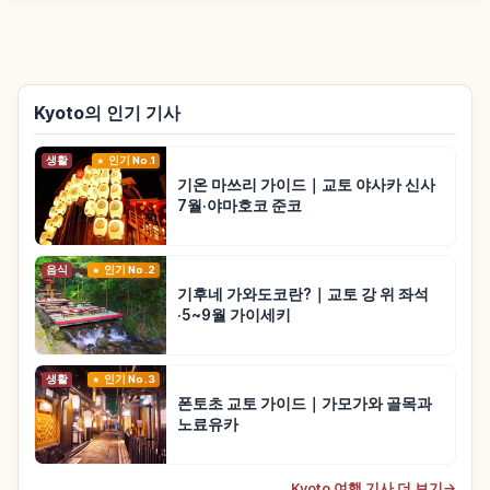
Kyoto의 인기 기사
생활
인기 No.1
기온 마쓰리 가이드｜교토 야사카 신사
7월·야마호코 준코
음식
인기 No.2
기후네 가와도코란?｜교토 강 위 좌석
·5~9월 가이세키
생활
인기 No.3
폰토초 교토 가이드｜가모가와 골목과
노료유카
Kyoto 여행 기사 더 보기
→