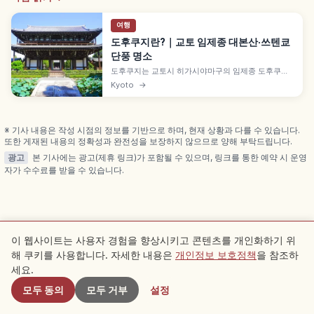
여행
도후쿠지란?｜교토 임제종 대본산·쓰텐쿄
단풍 명소
도후쿠지는 교토시 히가시야마구의 임제종 도후쿠지
파 대본산으로, 1236년 섭정 구조 미치이에가 창건했
Kyoto
→
습니다. 단풍 명소 쓰텐쿄와 호조 정원(시게모리 미레
이 1939년 설계), 약 22m 국보 삼문(현존 가장 오래
된 선종 삼문), 교토역 도보·버스 접근 방법도 함께 안
내합니다.
※ 기사 내용은 작성 시점의 정보를 기반으로 하며, 현재 상황과 다를 수 있습니다.
또한 게재된 내용의 정확성과 완전성을 보장하지 않으므로 양해 부탁드립니다.
광고
본 기사에는 광고(제휴 링크)가 포함될 수 있으며, 링크를 통한 예약 시 운영
자가 수수료를 받을 수 있습니다.
관련 기사
이 웹사이트는 사용자 경험을 향상시키고 콘텐츠를 개인화하기 위
해 쿠키를 사용합니다. 자세한 내용은
개인정보 보호정책
을 참조하
근처 스팟
같은 카테고리의 추천 기사를 확인해 보세요
세요.
모두 동의
모두 거부
설정
Kyoto
Kyoto