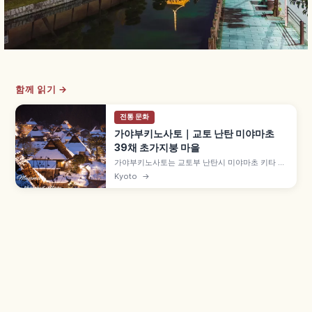
함께 읽기 →
전통 문화
가야부키노사토｜교토 난탄 미야마초
39채 초가지붕 마을
가야부키노사토는 교토부 난탄시 미야마초 키타 집
락에 자리한 초가지붕 마을로, 약 50채 중 39채가
Kyoto
→
초가지붕 민가입니다. 에도시대 중기 건물도 남은
'기타야마형 민가' 양식, 1993년 중요전통적건조물
군 보존지구, 9월 중순 메밀꽃, 겨울 라이트업 후유
토로를 함께 살펴봅니다.