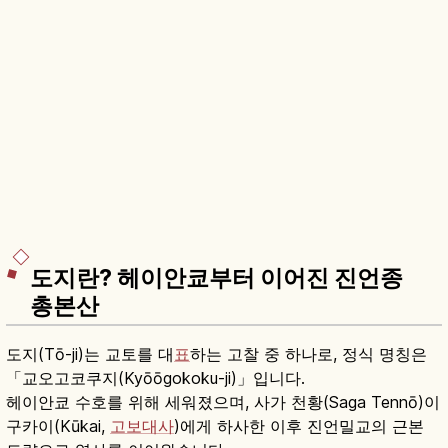
도지란? 헤이안쿄부터 이어진 진언종
총본산
도지(Tō-ji)는 교토를 대
표
하는 고찰 중 하나로, 정식 명칭은
「교오고코쿠지(Kyōōgokoku-ji)」입니다.
헤이안쿄 수호를 위해 세워졌으며, 사가 천황(Saga Tennō)이
구카이(Kūkai,
고보대사
)에게 하사한 이후 진언밀교의 근본