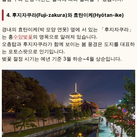
4. 후지자쿠라(Fuji-zakura)와 효탄이케(Hyōtan-ike)
경내의 효탄이케(박 모양 연못) 옆에 서 있는 「후지자쿠라」
는 홍
수양벚꽃
의 명목으로 알려져 있습니다.
오층탑과 후지자쿠라가 함께 보이는 봄 풍경은 도지를 대표하
는 포토스팟으로 인기입니다.
벚꽃 절정 시기는 예년 기준 3월 하순~4월 상순입니다.