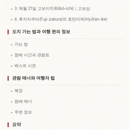
3. 매월 21일 고보이치(Kōbō-ichi)｜고보상
4. 후지자쿠라(Fuji-zakura)와 효탄이케(Hyōtan-ike)
도지 가는 법과 여행 편의 정보
가는 법
참배 시간과 관람료
베스트 시즌
관람 매너와 여행자 팁
복장
참배 매너
주변 정보
요약