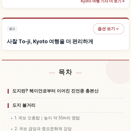
Kyoto 여행 기사 더 보기
→
옵션 보기
광고
사찰 To-ji, Kyoto 여행을 더 편리하게
목차
사찰 To-ji, Kyoto 근처 숙소 찾기
↗
사찰 To-ji, Kyoto 체험 찾기
↗
도지란? 헤이안쿄부터 이어진 진언종 총본산
도지 볼거리
1. 국보 오층탑｜높이 약 55m의 명탑
2. 국보 금당과 중요문화재 강당