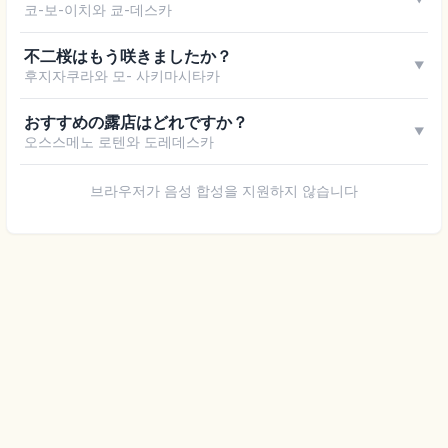
코-보-이치와 쿄-데스카
不二桜はもう咲きましたか？
▼
후지자쿠라와 모- 사키마시타카
おすすめの露店はどれですか？
▼
오스스메노 로텐와 도레데스카
브라우저가 음성 합성을 지원하지 않습니다