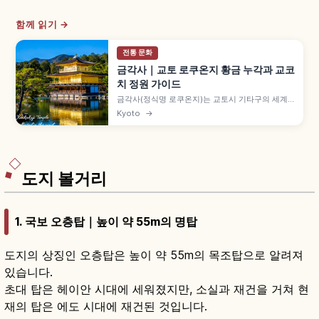
함께 읽기 →
전통 문화
금각사｜교토 로쿠온지 황금 누각과 교코
치 정원 가이드
금각사(정식명 로쿠온지)는 교토시 기타구의 세계
문화유산 사찰로, 금박 3층 누각 샤리덴이 상징입니
Kyoto
→
다. 교코치 연못에 비친 금각, 가을 단풍, 입장료와
9~17시 관람 정보를 소개합니다.
도지 볼거리
1. 국보 오층탑｜높이 약 55m의 명탑
도지의 상징인 오층탑은 높이 약 55m의 목조탑으로 알려져
있습니다.
초대 탑은 헤이안 시대에 세워졌지만, 소실과 재건을 거쳐 현
재의 탑은 에도 시대에 재건된 것입니다.