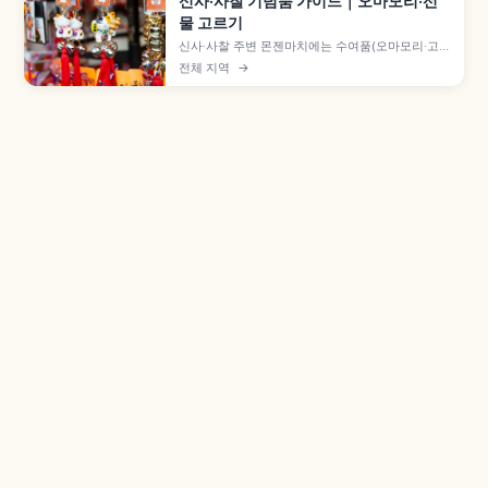
신사·사찰 기념품 가이드｜오마모리·선
물 고르기
신사·사찰 주변 몬젠마치에는 수여품(오마모리·고슈
인·오후다)과 일반 잡화·공예품이 함께 진열됩니다.
전체 지역
→
수여품은 구입이 아닌 하쓰호료로 500~1,000엔
정도이며, 다루마 등 엔기모노, 일본 전통 잡화와 해
외 반입 규제 확인 포인트도 짚어 봅니다.