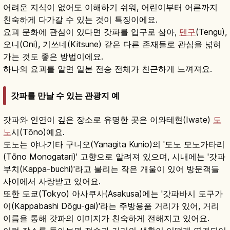
어려운 지식이 없어도 이해하기 쉬워, 어린이부터 어른까지
친숙하게 다가갈 수 있는 것이 특징이에요.
요괴 문화에 관심이 있다면 갓파를 입구로 삼아,
덴구
(Tengu),
오니(Oni), 기쓰네(Kitsune) 같은 다른 존재들로 관심을 넓혀
가는 것도 좋은 방법이에요.
하나의 요괴를 알면 일본 전승 전체가 친근하게 느껴져요.
갓파를 만날 수 있는 관광지 예
갓파와 인연이 깊은 장소로 유명한 곳은 이와테현(Iwate)
도
노
시(Tōno)예요.
도노는 야나기타 구니오(Yanagita Kunio)의 '도노 모노가타리
(Tōno Monogatari)' 고향으로 알려져 있으며, 시내에는 '갓파
부치(Kappa-buchi)'라고 불리는 작은 개울이 있어 방문객들
사이에서 사랑받고 있어요.
또한 도쿄(Tokyo) 아사쿠사(Asakusa)에는 '갓파바시 도구가
이(Kappabashi Dōgu-gai)'라는 주방용품 거리가 있어, 거리
이름을 통해 갓파의 이미지가 친숙하게 전해지고 있어요.