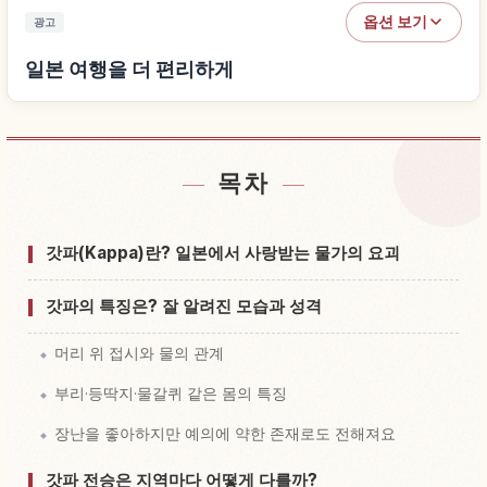
옵션 보기
광고
일본 여행을 더 편리하게
목차
일본 근처 숙소 찾기
↗
일본 체험 찾기
↗
갓파(Kappa)란? 일본에서 사랑받는 물가의 요괴
갓파의 특징은? 잘 알려진 모습과 성격
머리 위 접시와 물의 관계
부리·등딱지·물갈퀴 같은 몸의 특징
장난을 좋아하지만 예의에 약한 존재로도 전해져요
갓파 전승은 지역마다 어떻게 다를까?