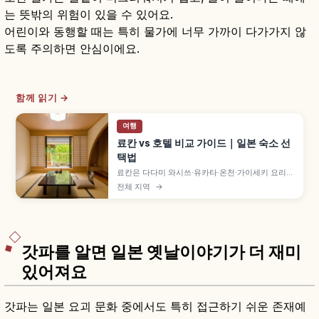
는 뜻밖의 위험이 있을 수 있어요.
어린이와 동행할 때는 특히 물가에 너무 가까이 다가가지 않
도록 주의하면 안심이에요.
함께 읽기 →
여행
료칸 vs 호텔 비교 가이드｜일본 숙소 선
택법
료칸은 다다미 와시쓰·유카타·온천·가이세키 요리로
일본다운 숙박 체험을 중시하는 숙소이고, 호텔은
전체 지역
→
위치와 객실 선택지가 폭넓고 자유도가 높은 형태입
니다. 도착·식사·입욕·체크아웃 흐름 차이와 1박 2식
vs 스도마리 비교해 고르는 데 도움이 됩니다.
갓파를 알면 일본 옛날이야기가 더 재미
있어져요
갓파는 일본 요괴 문화 중에서도 특히 접근하기 쉬운 존재예