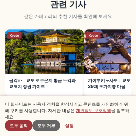
관련 기사
같은 카테고리의 추천 기사를 확인해 보세요
Kyoto
Kyoto
금각사｜교토 로쿠온지 황금 누각과
가야부키노사토｜교토 난
교코치 정원 가이드
39채 초가지붕 마을
이 웹사이트는 사용자 경험을 향상시키고 콘텐츠를 개인화하기 위
해 쿠키를 사용합니다. 자세한 내용은
개인정보 보호정책
을 참조하
근처 스팟
세요.
모두 동의
모두 거부
설정