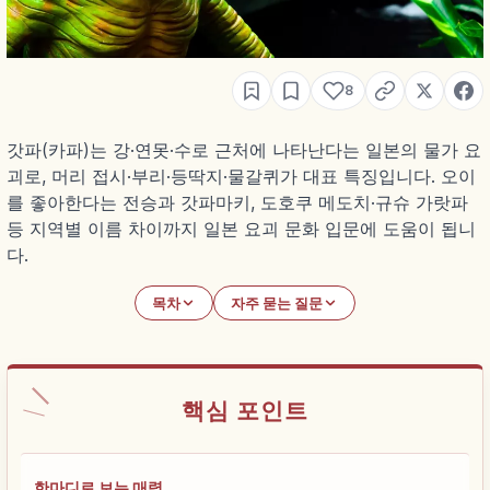
8
갓파(카파)는 강·연못·수로 근처에 나타난다는 일본의 물가 요
괴로, 머리 접시·부리·등딱지·물갈퀴가 대표 특징입니다. 오이
를 좋아한다는 전승과 갓파마키, 도호쿠 메도치·규슈 가랏파
등 지역별 이름 차이까지 일본 요괴 문화 입문에 도움이 됩니
다.
목차
자주 묻는 질문
핵심 포인트
한마디로 보는 매력