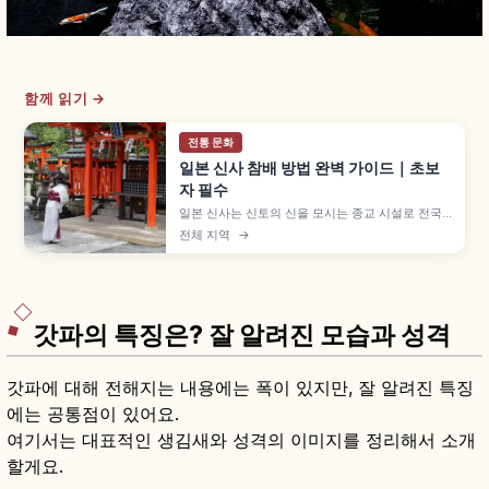
함께 읽기 →
전통 문화
일본 신사 참배 방법 완벽 가이드｜초보
자 필수
일본 신사는 신토의 신을 모시는 종교 시설로 전국
에 약 8만 곳이 있으며, 입구의 도리이가 절과 구분
전체 지역
→
되는 가장 알기 쉬운 특징입니다. 데미즈야 손 씻는
다섯 단계, 배전의 니레이 니하쿠슈 이치레이 참배,
새전·방울 등 기본 매너를 이해하는 데 도움이 됩니
다.
갓파의 특징은? 잘 알려진 모습과 성격
갓파에 대해 전해지는 내용에는 폭이 있지만, 잘 알려진 특징
에는 공통점이 있어요.
여기서는 대표적인 생김새와 성격의 이미지를 정리해서 소개
할게요.