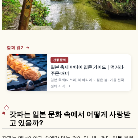
함께 읽기 →
전통 문화
일본 축제 야타이 입문 가이드｜먹거리·
주문·매너
일본 축제(마쓰리)의 야타이·노점은 봄~가을 전국에
서 열리며, 사과 사탕 300~500엔·야키소바
전체 지역
→
400~600엔·베이비 카스테라 300~500엔 등 길
거리 음식을 부담 없이 즐길 수 있습니다. 줄 서는
법, 결제 방법, 받은 뒤 비키는 매너를 이해하는 데
도움이 됩니다.
갓파는 일본 문화 속에서 어떻게 사랑받
고 있을까?
갓파는 옛날이야기 속에만 있는 것이 아니라, 현대 일본 문화