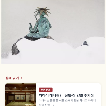
함께 읽기 →
전통 문화
다다미 매너란?｜신발·짐·양말 주의점
다다미는 골풀 등 식물 소재의 일본 와시쓰 바닥재
로, 헤이안 귀족의 깔개에서 무로마치 시대 이후 방
전체 지역
→