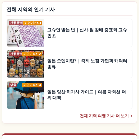
전체 지역의 인기 기사
전통 문화
인기 No.1
고슈인 받는 법｜신사·절 참배 증표와 고슈
인초
전통 문화
인기 No.2
일본 오멘이란?｜축제 노점 가면과 캐릭터
종류
생활
인기 No.3
일본 양산 히가사 가이드｜여름 자외선·더
위 대책
전체 지역 여행 기사 더 보기
→