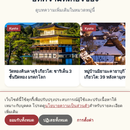
ดูบทความเพิ่มเติมในหมวดหมู่นี้
Kyoto
Kyoto
วัดทองคินคาคุจิ เกียวโต: ชาริเด็น 3
หมู่บ้านมิยามะคายาบุกิ
ชั้นปิดทอง มรดกโลก
เกียวโต: 39 หลังคามุงหญ้
เว็บไซต์นี้ใช้คุกกี้เพื่อปรับปรุงประสบการณ์ผู้ใช้และปรับเนื้อหาให้
เหมาะกับบุคคล โปรดดู
นโยบายความเป็นส่วนตัว
สำหรับรายละเอียด
ใกล้เคียง
เพิ่มเติม
ยอมรับทั้งหมด
ปฏิเสธทั้งหมด
การตั้งค่า