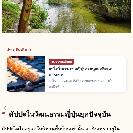
อ่านเพิ่มเติม →
วัฒนธรรมดั้งเดิม
ยาไทในเทศกาลญี่ปุ่น: เมนูยอดฮิตและ
มารยาท
ยาไทและเดมิเสะคือร้านขายอาหารและเกมใน
เทศกาลญี่ปุ่น พบมากเดือนมี.ค.-พ.ย. เมนูยอดฮิตยา
ทุกพื้นที่
→
กิโซบะ เบบี้คาสเทลลา ทาโกะยากิ แอปเปิลเคลือบ
ต่อคิว จ่ายเงินสด ไม่ทิ้งขยะ
คัปปะในวัฒนธรรมญี่ปุ่นยุคปัจจุบัน
คัปปะไม่ได้อยู่แค่ในนิทานพื้นบ้านเท่านั้น แต่ยังแทรกอยู่ใน