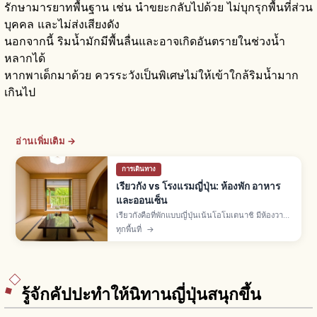
รักษามารยาทพื้นฐาน เช่น นำขยะกลับไปด้วย ไม่บุกรุกพื้นที่ส่วน
บุคคล และไม่ส่งเสียงดัง
นอกจากนี้ ริมน้ำมักมีพื้นลื่นและอาจเกิดอันตรายในช่วงน้ำ
หลากได้
หากพาเด็กมาด้วย ควรระวังเป็นพิเศษไม่ให้เข้าใกล้ริมน้ำมาก
เกินไป
อ่านเพิ่มเติม →
การเดินทาง
เรียวกัง vs โรงแรมญี่ปุ่น: ห้องพัก อาหาร
และออนเซ็น
เรียวกังคือที่พักแบบญี่ปุ่นเน้นโอโมเตนาชิ มีห้องวา
ชิตสึทาทามิ ออนเซ็น ยูกาตะ และอาหารไคเซกิ ส่วน
ทุกพื้นที่
→
โรงแรมมีหลายแบบทั้งธุรกิจ-ซิตี้-รีสอร์ท อิสระ
มากกว่า
รู้จักคัปปะทำให้นิทานญี่ปุ่นสนุกขึ้น