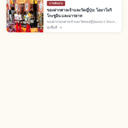
การเดินทาง
ของฝากศาลเจ้าและวัดญี่ปุ่น: โอมาโมริ
โกะชูอิน และมารยาท
ของฝากรอบศาลเจ้าและวัดของญี่ปุ่นแบ่ง 2 ประเภท:
ของศักดิ์สิทธิ์ในเขตวัด (โอมาโมริ โกะชูอิน เอมะ) ที่
ทุกพื้นที่
→
"ได้รับ" ผ่านฮัตสึโฮเรียว และของฝากที่ "ซื้อ" จาก
ร้านรอบนอก