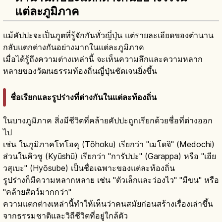
แต่ละภูมิภาค
แม้คัปปะจะเป็นภูตที่รู้จักกันทั่วญี่ปุ่น แต่รายละเอียดของตำนาน
กลับแตกต่างกันอย่างมากในแต่ละภูมิภาค
เมื่อได้รู้ถึงความต่างเหล่านี้ จะเห็นความลึกและความหลาก
หลายของวัฒนธรรมท้องถิ่นญี่ปุ่นชัดเจนยิ่งขึ้น
ชื่อเรียกและรูปร่างที่ต่างกันในแต่ละท้องถิ่น
ในบางภูมิภาค สิ่งมีชีวิตที่คล้ายคัปปะถูกเรียกด้วยชื่อที่ต่างออก
ไป
เช่น ในภูมิภาคโทโฮคุ (Tōhoku) เรียกว่า "เมโดจิ" (Medochi)
ส่วนในคิวชู (Kyūshū) เรียกว่า "การัปปะ" (Garappa) หรือ "เฮีย
วสุเบะ" (Hyōsube) เป็นชื่อเฉพาะของแต่ละท้องถิ่น
รูปร่างก็มีความหลากหลาย เช่น "ตัวเล็กและว่องไว" "มีขน" หรือ
"คล้ายสัตว์มากกว่า"
ความแตกต่างเหล่านี้ทำให้เห็นว่าคนสมัยก่อนสร้างเรื่องเล่าขึ้น
จากธรรมชาติและวิถีชีวิตที่อยู่ใกล้ตัว