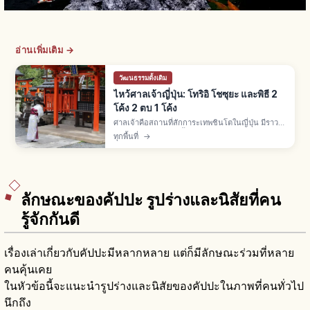
อ่านเพิ่มเติม →
วัฒนธรรมดั้งเดิม
ไหว้ศาลเจ้าญี่ปุ่น: โทริอิ โชซุยะ และพิธี 2
โค้ง 2 ตบ 1 โค้ง
ศาลเจ้าคือสถานที่สักการะเทพชินโตในญี่ปุ่น มีราว
80,000 แห่ง พิธี 3 ขั้น: ลอดโทริอิ ล้างมือโชซุยะ
ทุกพื้นที่
→
สักการะไฮเด็นด้วย 2 โค้ง 2 ตบมือ 1 โค้ง โอมาโมริ
500-1,000 เยน
ลักษณะของคัปปะ รูปร่างและนิสัยที่คน
รู้จักกันดี
เรื่องเล่าเกี่ยวกับคัปปะมีหลากหลาย แต่ก็มีลักษณะร่วมที่หลาย
คนคุ้นเคย
ในหัวข้อนี้จะแนะนำรูปร่างและนิสัยของคัปปะในภาพที่คนทั่วไป
นึกถึง