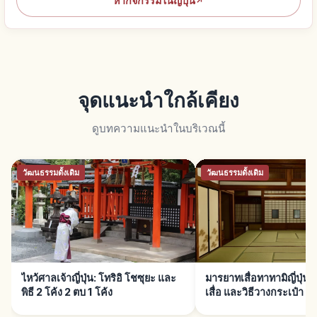
หากิจกรรมในญี่ปุ่น
↗
จุดแนะนำใกล้เคียง
ดูบทความแนะนำในบริเวณนี้
วัฒนธรรมดั้งเดิม
วัฒนธรรมดั้งเดิม
ไหว้ศาลเจ้าญี่ปุ่น: โทริอิ โชซุยะ และ
มารยาทเสื่อทาทามิญี่ปุ่น:
พิธี 2 โค้ง 2 ตบ 1 โค้ง
เสื่อ และวิธีวางกระเป๋า