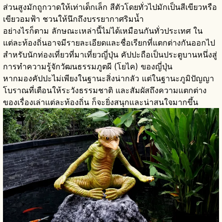
ส่วนสูงมักถูกวาดให้เท่าเด็กเล็ก สีตัวโดยทั่วไปมักเป็นสีเขียวหรือ
เขียวอมฟ้า ชวนให้นึกถึงบรรยากาศริมน้ำ
อย่างไรก็ตาม ลักษณะเหล่านี้ไม่ได้เหมือนกันทั่วประเทศ ใน
แต่ละท้องถิ่นอาจมีรายละเอียดและชื่อเรียกที่แตกต่างกันออกไป
สำหรับนักท่องเที่ยวที่มาเที่ยวญี่ปุ่น คัปปะถือเป็นประตูบานหนึ่งสู่
การทำความรู้จักวัฒนธรรมภูตผี (โยไค) ของญี่ปุ่น
หากมองคัปปะไม่เพียงในฐานะสิ่งน่ากลัว แต่ในฐานะภูมิปัญญา
โบราณที่เตือนให้ระวังธรรมชาติ และสัมผัสถึงความแตกต่าง
ของเรื่องเล่าแต่ละท้องถิ่น ก็จะยิ่งสนุกและน่าสนใจมากขึ้น