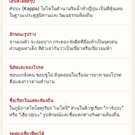
เสน่ห์โดยสรุป
คัปปะ (Kappa) โยไคในตำนานริมน้ำทั่วญี่ปุ่น เป็นที่คุ้นเคย
ในฐานะประตูสู่นิทานและวัฒนธรรมท้องถิ่น
ลักษณะรูปร่าง
จานบนหัว จะงอยปาก กระดอง พังผืดที่มือเท้าเป็นจุดเด่น
ส่วนสูงเท่าเด็ก สีตัวเล่ากันว่าเป็นเขียวหรือเขียวอมฟ้า
นิสัยและของโปรด
ชอบแกล้งคน ชอบซูโม่ มีจุดอ่อนในเรื่องมารยาท ของโปรด
คือแตงกวาตามตำนาน
ชื่อเรียกในแต่ละท้องถิ่น
ในภูมิภาคโทโฮคุเรียก "เมโดจิ" ส่วนในคิวชูเรียก "การัปปะ"
หรือ "เฮียวสุเบะ" รูปลักษณ์และชื่อแตกต่างกันตามท้องถิ่น
จุดท่องเที่ยวที่พบได้