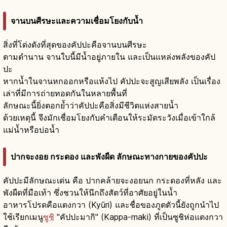
จานบนศีรษะและความเชื่อมโยงกับน้ำ
สิ่งที่โด่งดังที่สุดของคัปปะคือจานบนศีรษะ
ตามตำนาน จานใบนี้มีน้ำอยู่ภายใน และเป็นแหล่งพลังของคัป
ปะ
หากน้ำในจานหกออกหรือแห้งไป คัปปะจะสูญเสียพลัง เป็นเรื่อง
เล่าที่มีการถ่ายทอดกันในหลายพื้นที่
ลักษณะนี้ยิ่งตอกย้ำว่าคัปปะคือสิ่งมีชีวิตแห่งสายน้ำ
ด้วยเหตุนี้ จึงมักเชื่อมโยงกับคำเตือนให้ระมัดระวังเมื่อเข้าใกล้
แม่น้ำหรือบ่อน้ำ
ปากจะงอย กระดอง และพังผืด ลักษณะทางกายของคัปปะ
คัปปะมีลักษณะเด่น คือ ปากคล้ายจะงอยนก กระดองที่หลัง และ
พังผืดที่มือเท้า ซึ่งชวนให้นึกถึงสัตว์ที่อาศัยอยู่ในน้ำ
อาหารโปรดคือแตงกวา (Kyūri) และชื่อของภูตตัวนี้ยังถูกนำไป
ใช้เรียกเมนู
ซูชิ
"คัปปะมากิ" (Kappa-maki) ที่เป็นซูชิห่อแตงกวา