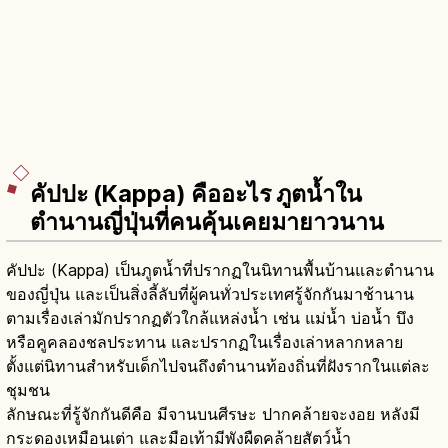
คัปปะ (Kappa) คืออะไร ภูตน้ำใน
ตำนานญี่ปุ่นที่คนคุ้นเคยมายาวนาน
คัปปะ (Kappa) เป็นภูตน้ำที่ปรากฏในนิทานพื้นบ้านและตำนาน
ของญี่ปุ่น และเป็นสิ่งลี้ลับที่ผู้คนทั่วประเทศรู้จักกันมาช้านาน
ตามเรื่องเล่ามักปรากฏตัวใกล้แหล่งน้ำ เช่น แม่น้ำ บ่อน้ำ บึง
หรือคูคลองชลประทาน และปรากฏในเรื่องเล่าหลากหลาย
ตั้งแต่นิทานสำหรับเด็กไปจนถึงตำนานท้องถิ่นที่ฝังรากในแต่ละ
ชุมชน
ลักษณะที่รู้จักกันดีคือ มีจานบนศีรษะ ปากคล้ายจะงอย หลังมี
กระดองเหมือนเต่า และมือเท้ามีพังผืดคล้ายสัตว์น้ำ