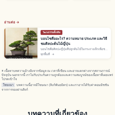
อ่านต่อ →
วัฒนธรรมดั้งเดิม
บอนไซคืออะไร? ความหมาย ประเภท และวิธี
ชมศิลปะต้นไม้ญี่ปุ่น
บอนไซคือศิลปะญี่ปุ่นที่ปลูกต้นไม้ในกระถางเล็กเพื่อชม
ธรรมชาติย่อส่วน มีรากจากเผิ่นจิ่งของจีน พัฒนาต่อใน
ทุกพื้นที่
→
ญี่ปุ่น พร้อมวิธีชม ประเภท และมารยาทพื้นฐาน
※ เนื้อหาบทความอ้างอิงจากข้อมูล ณ เวลาที่เขียน และอาจแตกต่างจากสถานการณ์
ปัจจุบัน นอกจากนี้ เราไม่รับประกันความถูกต้องและความสมบูรณ์ของเนื้อหาที่เผยแพร่
โปรดเข้าใจ
โฆษณา
บทความนี้อาจมีโฆษณา (ลิงก์พันธมิตร) และเราอาจได้รับค่าคอมมิชชัน
จากการจองผ่านลิงก์
บทความที่เกี่ยวข้อง