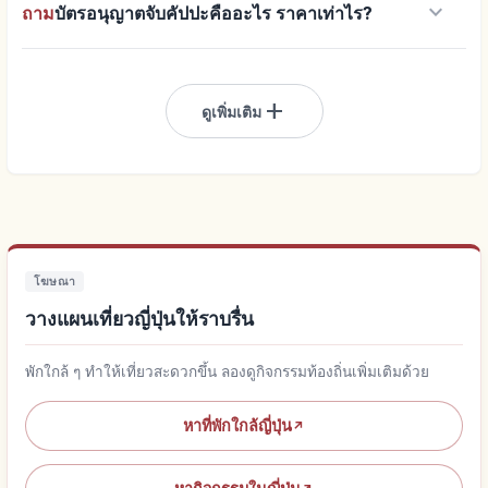
keyboard_arrow_down
ถาม
บัตรอนุญาตจับคัปปะคืออะไร ราคาเท่าไร?
add
ดูเพิ่มเติม
โฆษณา
วางแผนเที่ยวญี่ปุ่นให้ราบรื่น
พักใกล้ ๆ ทำให้เที่ยวสะดวกขึ้น ลองดูกิจกรรมท้องถิ่นเพิ่มเติมด้วย
หาที่พักใกล้ญี่ปุ่น
↗