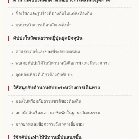
ชื่อเรียกและรูปร่างที่ต่างกันในแต่ละท้องถิ่น
บทบาทในการเตือนภัยแหล่งน้ำ
คัปปะในวัฒนธรรมญี่ปุ่นยุคปัจจุบัน
คาแรกเตอร์และของที่ระลึกยอดนิยม
พบเจอคัปปะได้ในนิทาน หนังสือภาพ และนิทรรศการ
จุดท่องเที่ยวที่เกี่ยวข้องกับคัปปะ
วิธีสนุกกับตำนานคัปปะระหว่างการเดินทาง
มองไปพร้อมกับธรรมชาติของท้องถิ่น
อย่าตัดสินเรื่องเล่า แต่ซึมซับในฐานะวัฒนธรรม
มารยาทและข้อควรระวังเวลาเยี่ยมชม
รู้จักคัปปะทำให้นิทานญี่ปุ่นสนุกขึ้น