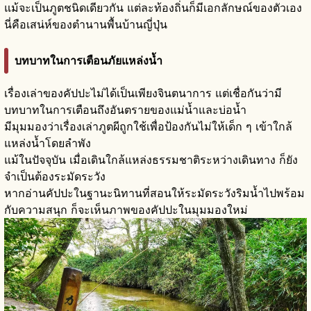
แม้จะเป็นภูตชนิดเดียวกัน แต่ละท้องถิ่นก็มีเอกลักษณ์ของตัวเอง
นี่คือเสน่ห์ของตำนานพื้นบ้านญี่ปุ่น
บทบาทในการเตือนภัยแหล่งน้ำ
เรื่องเล่าของคัปปะไม่ได้เป็นเพียงจินตนาการ แต่เชื่อกันว่ามี
บทบาทในการเตือนถึงอันตรายของแม่น้ำและบ่อน้ำ
มีมุมมองว่าเรื่องเล่าภูตผีถูกใช้เพื่อป้องกันไม่ให้เด็ก ๆ เข้าใกล้
แหล่งน้ำโดยลำพัง
แม้ในปัจจุบัน เมื่อเดินใกล้แหล่งธรรมชาติระหว่างเดินทาง ก็ยัง
จำเป็นต้องระมัดระวัง
หากอ่านคัปปะในฐานะนิทานที่สอนให้ระมัดระวังริมน้ำไปพร้อม
กับความสนุก ก็จะเห็นภาพของคัปปะในมุมมองใหม่