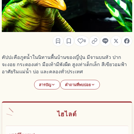
8
คัปปะคือภูตน้ำในนิทานพื้นบ้านของญี่ปุ่น มีจานบนหัว ปาก
จะงอย กระดองเต่า มือเท้ามีพังผืด สูงเท่าเด็กเล็ก สีเขียวอมฟ้า
อาศัยริมแม่น้ำ บ่อ และคลองทั่วประเทศ
สารบัญ
คำถามที่พบบ่อย
ไฮไลต์