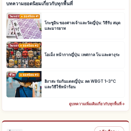
บทความยอดนิยมเกี่ยวกับทุกพื้นที่
วัฒนธรรมดั้งเดิม
ยอดนิยม #1
โกะชูอิน ของศาลเจ้าและวัดญี่ปุ่น: วิธีรับ สมุด
และมารยาท
วัฒนธรรมดั้งเดิม
ยอดนิยม #2
โอเม็ง หน้ากากญี่ปุ่น: เทศกาล โน และคางุระ
ชีวิต
ยอดนิยม #3
ฮิงาสะ ร่มกันแดดญี่ปุ่น: ลด WBGT 1–3°C
และวิธีใช้หน้าร้อน
ดูบทความเพิ่มเติมเกี่ยวกับทุกพื้นที่
→