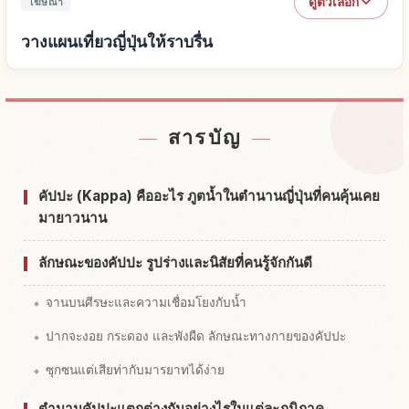
ดูตัวเลือก
โฆษณา
วางแผนเที่ยวญี่ปุ่นให้ราบรื่น
หาที่พักใกล้ญี่ปุ่น
↗
สารบัญ
หากิจกรรมในญี่ปุ่น
↗
คัปปะ (Kappa) คืออะไร ภูตน้ำในตำนานญี่ปุ่นที่คนคุ้นเคย
มายาวนาน
ลักษณะของคัปปะ รูปร่างและนิสัยที่คนรู้จักกันดี
จานบนศีรษะและความเชื่อมโยงกับน้ำ
ปากจะงอย กระดอง และพังผืด ลักษณะทางกายของคัปปะ
ซุกซนแต่เสียท่ากับมารยาทได้ง่าย
ตำนานคัปปะแตกต่างกันอย่างไรในแต่ละภูมิภาค