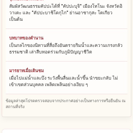
สัมผัสวัฒนธรรมคัปปะได้ที่ "คัปปะบุจิ" เมืองโทโนะ จังหวัดอิ
วาเตะ และ "คัปปะบาชิโดกุไก" ย่านอาซากุสะ โตเกียว
เป็นต้น
บทบาทของตำนาน
เป็นกลไกของนิทานที่สื่อถึงอันตรายริมน้ำและความเกรงกลัว
ธรรมชาติ เล่าสืบทอดร่วมกับภูมิปัญญาชีวิต
มารยาทเมื่อเดินชม
เมื่อไปแม่น้ำและบึง ระวังพื้นลื่นและน้ำขึ้น นำขยะกลับ ไม่
เข้าเขตส่วนบุคคล เพลิดเพลินอย่างเงียบ ๆ
ข้อมูลล่าสุดโปรดตรวจสอบจากประกาศอย่างเป็นทางการหรือยืนยัน ณ
สถานที่จริง