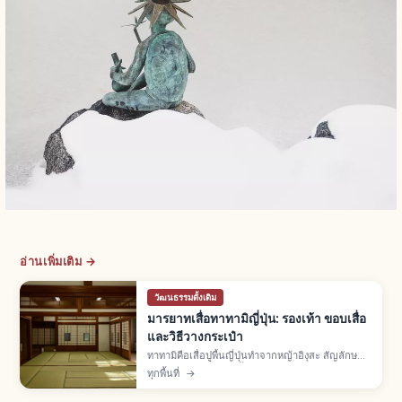
อ่านเพิ่มเติม →
วัฒนธรรมดั้งเดิม
มารยาทเสื่อทาทามิญี่ปุ่น: รองเท้า ขอบเสื่อ
และวิธีวางกระเป๋า
ทาทามิคือเสื่อปูพื้นญี่ปุ่นทำจากหญ้าอิงุสะ สัญลักษณ์
ห้องวาชิตสึ ปูเต็มห้องตั้งแต่ยุคมุโรมาจิ มารยาท: ถอด
ทุกพื้นที่
→
รองเท้าก่อนเข้า ไม่เหยียบขอบทาทามิเบริ ยก
สัมภาระไม่ลาก