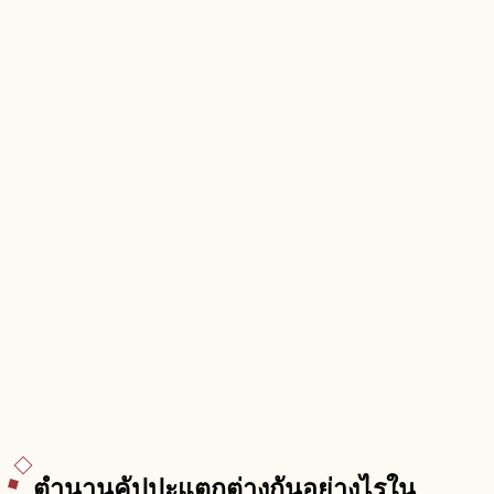
ตำนานคัปปะแตกต่างกันอย่างไรใน