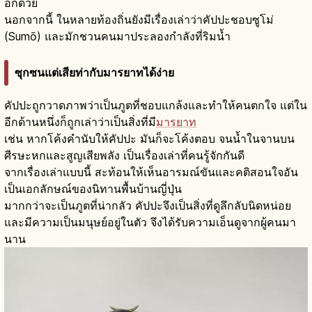
อีกด้วย
นอกจากนี้ ในหลายท้องถิ่นยังมีเรื่องเล่าว่าคัปปะชอบซูโม่
(Sumō) และมักชวนคนมาประลองกำลังที่ริมน้ำ
ซุกซนแต่เสียท่ากับมารยาทได้ง่าย
คัปปะถูกวาดภาพว่าเป็นภูตที่ชอบแกล้งและทำให้คนตกใจ แต่ใน
อีกด้านหนึ่งก็ถูกเล่าว่าเป็นสิ่งที่มี
มารยาท
เช่น หากโค้งคำนับให้คัปปะ มันก็จะโค้งตอบ จนน้ำในจานบน
ศีรษะหกและสูญเสียพลัง เป็นเรื่องเล่าที่คนรู้จักกันดี
จากเรื่องเล่าแบบนี้ สะท้อนให้เห็นอารมณ์ขันและคติสอนใจอัน
เป็นเอกลักษณ์ของนิทานพื้นบ้านญี่ปุ่น
มากกว่าจะเป็นภูตที่น่ากลัว คัปปะจึงเป็นสิ่งที่ดูลึกลับนิดหน่อย
และมีความเป็นมนุษย์อยู่ในตัว จึงได้รับความเอ็นดูจากผู้คนมา
นาน