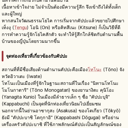
นิทรรศการเกี่ยวกับตำนานพื้นบ้าน
เนื้อหาเข้าใจง่าย ไม่จำเป็นต้องมีความรู้ลึก จึงเข้าถึงได้ทั้งเด็ก
และผู้ใหญ่
หากสนใจวัฒนธรรมโยไค การเริ่มจากคัปปะแล้วขยายไปศึกษา
เท็งงุ (
Tengu
) โอนิ (Oni) หรือคิทสึเนะ (Kitsune) ก็เป็นวิธีที่ดี
การทำความรู้จักโยไคสักตัว จะทำให้รู้สึกใกล้ชิดกับตำนานพื้น
บ้านของญี่ปุ่นโดยรวมมากขึ้น
จุดท่องเที่ยวที่เกี่ยวข้องกับคัปปะ
สถานที่ที่มีชื่อเสียงด้านตำนานคัปปะคือเมือง
โทโนะ
(Tōno) จัง
หวัดอิวาเตะ (Iwate)
โทโนะเป็นเมืองที่รู้จักในฐานะสถานที่ในเรื่อง "นิทานโทโนะ
โมโนกาตาริ" (Tōno Monogatari) ของยานางิตะ คุนิโอะ
(Yanagita Kunio) ในเมืองมีลำธารเล็ก ๆ ชื่อ "คัปปะบุจิ"
(Kappabuchi) เป็นจุดที่นักท่องเที่ยวนิยมไปเยี่ยมชม
นอกจากนี้ในย่านอาซากุสะ (Asakusa) ของโตเกียว (Tōkyō)
ยังมี "คัปปะบาชิ โดกุกาอิ" (Kappabashi Dōgugai) หรือย่าน
เครื่องครัวคัปปะบาชิ ที่ใช้ภาพลักษณ์คัปปะเป็นสัญลักษณ์ของ