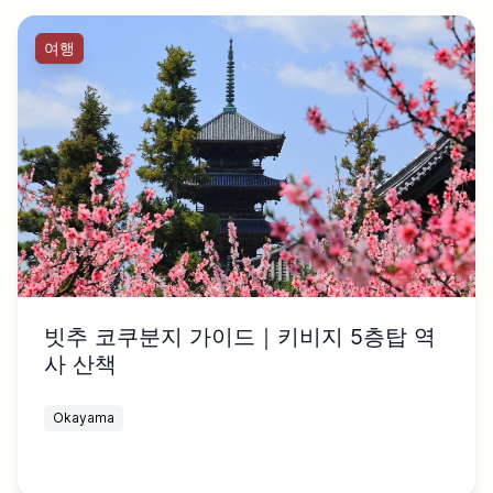
여행
빗추 코쿠분지 가이드｜키비지 5층탑 역
사 산책
Okayama