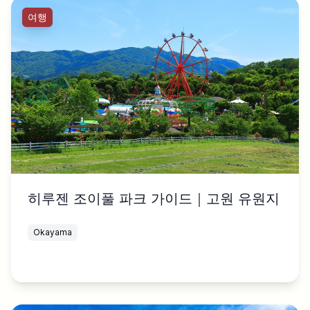
여행
히루젠 조이풀 파크 가이드｜고원 유원지
Okayama