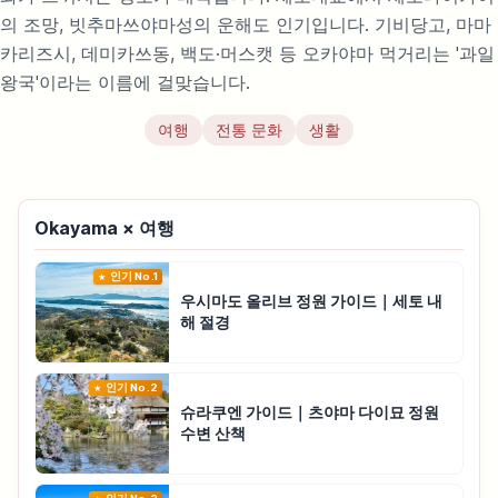
의 조망, 빗추마쓰야마성의 운해도 인기입니다. 기비당고, 마마
카리즈시, 데미카쓰동, 백도·머스캣 등 오카야마 먹거리는 '과일
왕국'이라는 이름에 걸맞습니다.
여행
전통 문화
생활
Okayama × 여행
인기 No.1
우시마도 올리브 정원 가이드｜세토 내
해 절경
인기 No.2
슈라쿠엔 가이드｜츠야마 다이묘 정원
수변 산책