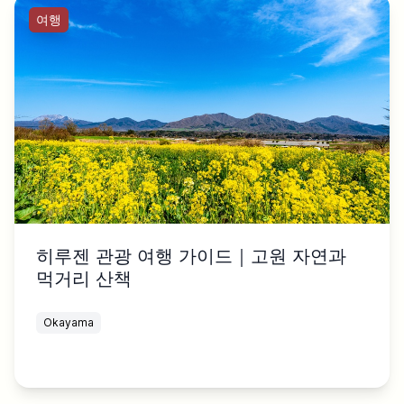
여행
히루젠 관광 여행 가이드｜고원 자연과
먹거리 산책
Okayama