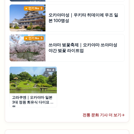
인기 No.2
오카야마성｜우키타 히데이에 우조 일
본 100명성
인기 No.3
쓰야마 벚꽃축제｜오카야마 쓰야마성
야간 벚꽃 라이트업
No.4
고라쿠엔｜오카야마 일본
3대 정원 회유식 다이묘 정
원
전통 문화 기사 더 보기
→