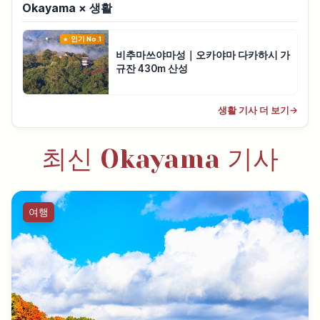
Okayama × 생활
인기 No.1
비추마쓰야마성｜오카야마 다카하시 가
규잔 430m 산성
생활 기사 더 보기
→
최신 Okayama 기사
여행