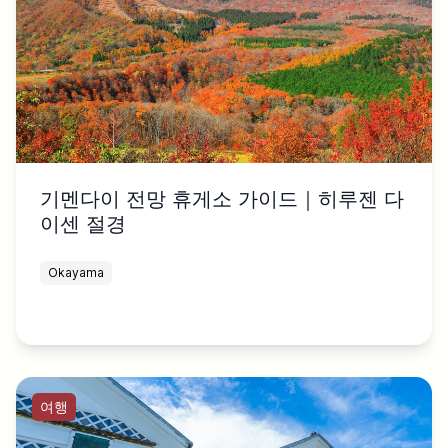
기멘다이 전망 휴게소 가이드｜히루젠 다
이센 절경
Okayama
여행