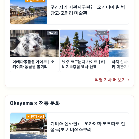
인기 No.3
구라시키 미관지구란?｜오카야마 흰 벽
창고·오하라 미술관
No.4
No.5
이케다동물원 가이드｜오
빗추 코쿠분지 가이드｜키
아치 신사 가이
카야마 동물원 볼거리
비지 5층탑 역사 산책
키 미관지구 신
여행 기사 더 보기
→
Okayama × 전통 문화
인기 No.1
기비쓰 신사란?｜오카야마 모모타로 전
설·국보 기비쓰즈쿠리