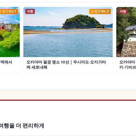
인기 No.1
여행
인기 No.2
여행
마역에서
오카야마 절경 명소 10선｜우시마도·오지가타
오카야마 
케·세토내해
키·기비쓰
Ana 여행을 더 편리하게