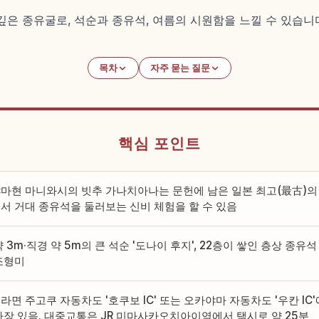
은 종유굴로, 석순과 종유석, 여름의 시원함을 느낄 수 있습니
목차
자주 묻는 질문
핵심 포인트
마현 마니와시의 빗추 가나치아나는 문헌에 남은 일본 최고(最古)의 
서 거대 종유석을 둘러보는 신비 체험을 할 수 있음
 3m·직경 약 5m의 큰 석순 '도나이 후지', 22층이 쌓인 층상 종유석
조형미
면 주고쿠 자동차도 '호쿠보 IC' 또는 오카야마 자동차도 '우칸 IC'에
차장 있음. 대중교통은 JR 미마사카오치아이역에서 택시로 약 25분