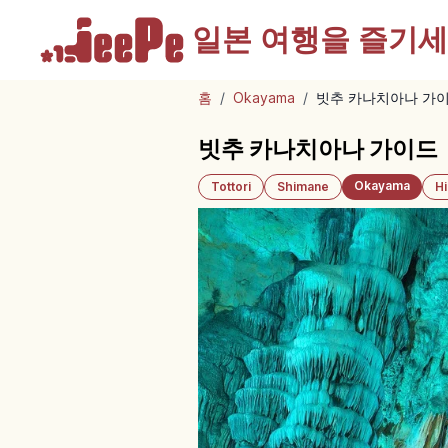
일본 여행을
즐기세
홈
/
Okayama
/
빗추 카나치아나 가
빗추 카나치아나 가이드
Okayama
Tottori
Shimane
H