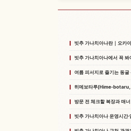
Bitchuu Kane Chic
빗추 가나치아나란｜오카야마
빗추 가나치아나에서 꼭 봐
여름 피서지로 즐기는 동굴
히메보타루(Hime-botar
방문 전 체크할 복장과 매너
빗추 가나치아나 운영시간·
빗추 가나치아나 근처 관광