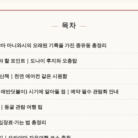
hi Ana 근처 숙소 찾기
Bitchuu Kane C
↗
목차
 마니와시의 오래된 기록을 가진 종유동 총정리
야 할 포인트｜도나이 후지와 오층탑
 산책｜천연 에어컨 같은 시원함
u, 애반딧불이) 시기에 알아둘 점｜예약 필수 관람회 안내
｜동굴 관람 여행 팁
입장료·가는 법 총정리
지｜오카야마 자유여행 코스 추천