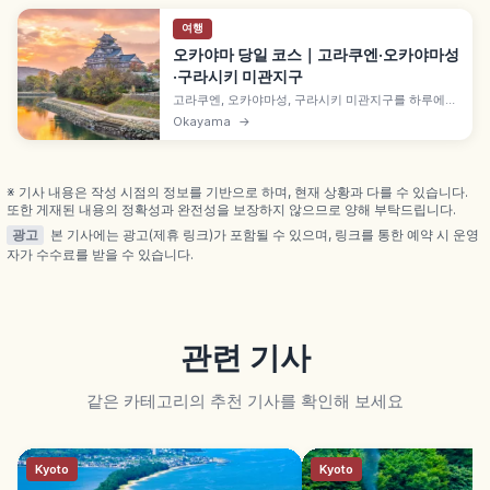
여행
오카야마 당일 코스｜고라쿠엔·오카야마성
·구라시키 미관지구
고라쿠엔, 오카야마성, 구라시키 미관지구를 하루에
도는 오카야마 당일 코스. 역사와 거리 산책 팁을 소개
Okayama
→
합니다.
※ 기사 내용은 작성 시점의 정보를 기반으로 하며, 현재 상황과 다를 수 있습니다.
또한 게재된 내용의 정확성과 완전성을 보장하지 않으므로 양해 부탁드립니다.
광고
본 기사에는 광고(제휴 링크)가 포함될 수 있으며, 링크를 통한 예약 시 운영
자가 수수료를 받을 수 있습니다.
관련 기사
같은 카테고리의 추천 기사를 확인해 보세요
Kyoto
Kyoto