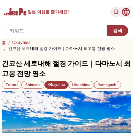
일본 여행을
즐기세요!
홈
/
Okayama
/
긴코산 세토내해 절경 가이드｜다마노시 최고봉 전망 명소
긴코산 세토내해 절경 가이드｜다마노시 최
고봉 전망 명소
Okayama
Tottori
Shimane
Hiroshima
Yamaguchi