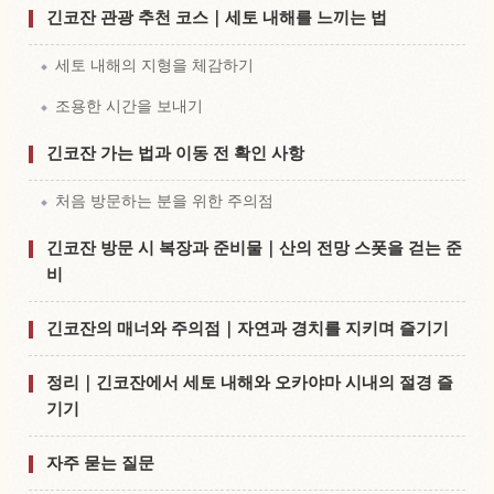
긴코잔 관광 추천 코스｜세토 내해를 느끼는 법
세토 내해의 지형을 체감하기
조용한 시간을 보내기
긴코잔 가는 법과 이동 전 확인 사항
처음 방문하는 분을 위한 주의점
긴코잔 방문 시 복장과 준비물｜산의 전망 스폿을 걷는 준
비
긴코잔의 매너와 주의점｜자연과 경치를 지키며 즐기기
정리｜긴코잔에서 세토 내해와 오카야마 시내의 절경 즐
기기
자주 묻는 질문