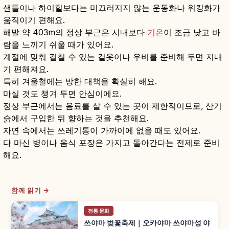
샌들이나 하이힐보다는 미끄러지지 않는 운동화나 워킹화가
움직이기 편해요.
해발 약 403m의 정상 부근은 시내보다
기온
이 조금 낮고 바
람을 느끼기 쉬울 때가 있어요.
계절에 맞춰 걸칠 수 있는 겉옷이나 우비를 준비해 두면 지내
기 편해져요.
특히 겨울철에는 방한 대책을 확실히 해요.
마실 것도 챙겨 두면 안심이에요.
정상 부근에서는 음료를 살 수 있는 곳이 제한적이므로, 산기
슭에서 구입한 뒤 향하는 것을 추천해요.
자연 속에서는 쓰레기통이 가까이에 없을 때도 있어요.
다 마신 병이나 음식 포장은 가지고 돌아간다는 전제로 준비
해요.
함께 읽기 →
전통 문화
쓰야마 벚꽃축제｜오카야마 쓰야마성 야