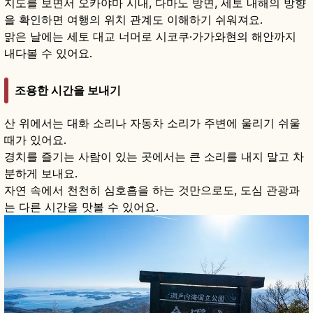
지도를 보면서 오카야마 시내, 다마노 방면, 세토 내해의 방향
을 확인하면 여행의 위치 관계도 이해하기 쉬워져요.
맑은 날에는 세토 대교 너머로 시코쿠·가가와현의 해안까지
내다볼 수 있어요.
조용한 시간을 보내기
산 위에서는 대화 소리나 자동차 소리가 주변에 울리기 쉬울
때가 있어요.
경치를 즐기는 사람이 있는 곳에서는 큰 소리를 내지 말고 차
분하게 보내요.
자연 속에서 천천히 심호흡을 하는 것만으로도, 도심 관광과
는 다른 시간을 맛볼 수 있어요.