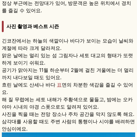
정상 부근에는 전망대가 있어, 방문객은 높은 위치에서 경치
를 즐길 수 있어요.
사진 촬영과 베스트 시즌
긴코잔에서는 하늘의 색깔이나 바다가 보이는 모습이 날씨와
계절에 따라 크게 달라져요.
맑은 날에는 멀리 있는 섬 그림자나 세토 대교의 형태가 또렷
하게 보이기 쉬워요.
공기가 맑아지는 11월 하순부터 2월에 걸친 겨울에는 더 멀리
까지 내다보일 때도 있어요.
흐린 날에도 산세나 바다
표
면의 차분한 색감을 즐길 수 있어
요.
해 질 무렵에는 세토 내해가 주황색으로 물들고, 밤에는 오카
야마 시내의 야경 스폿으로도 알려져 있어요.
사진을 찍을 때는 전망 장소나 주차 공간을 막지 않도록 해요.
삼각대를 사용할 때도 주변 사람의 통행이나 시야를 배려하면
안심이에요.