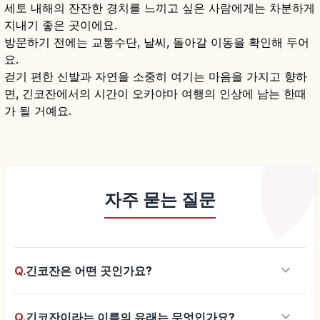
세토 내해의 잔잔한 경치를 느끼고 싶은 사람에게는 차분하게
지내기 좋은 곳이에요.
방문하기 전에는 교통수단, 날씨, 돌아갈 이동을 확인해 두어
요.
걷기 편한 신발과 자연을 소중히 여기는 마음을 가지고 향하
면, 긴코잔에서의 시간이 오카야마 여행의 인상에 남는 한때
가 될 거예요.
자주 묻는 질문
keyboard_arrow_down
Q.
긴코잔은 어떤 곳인가요?
keyboard_arrow_down
Q.
긴코잔이라는 이름의 유래는 무엇인가요?