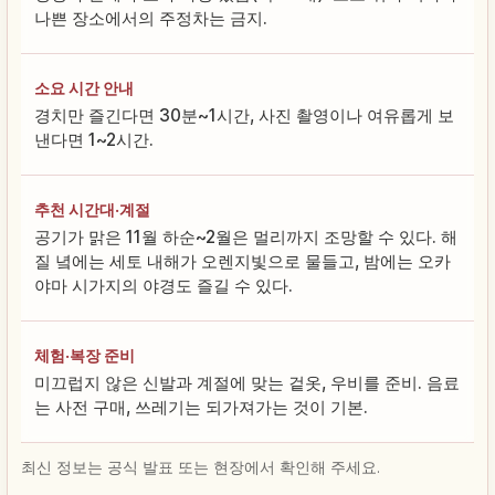
나쁜 장소에서의 주정차는 금지.
소요 시간 안내
경치만 즐긴다면 30분~1시간, 사진 촬영이나 여유롭게 보
낸다면 1~2시간.
추천 시간대·계절
공기가 맑은 11월 하순~2월은 멀리까지 조망할 수 있다. 해
질 녘에는 세토 내해가 오렌지빛으로 물들고, 밤에는 오카
야마 시가지의 야경도 즐길 수 있다.
체험·복장 준비
미끄럽지 않은 신발과 계절에 맞는 겉옷, 우비를 준비. 음료
는 사전 구매, 쓰레기는 되가져가는 것이 기본.
최신 정보는 공식 발표 또는 현장에서 확인해 주세요.