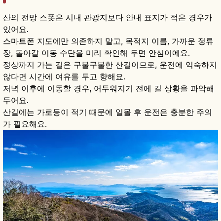
산의 전망 스폿은 시내 관광지보다 안내 표지가 적은 경우가
있어요.
스마트폰 지도에만 의존하지 말고, 목적지 이름, 가까운 정류
장, 돌아갈 이동 수단을 미리 확인해 두면 안심이에요.
정상까지 가는 길은 구불구불한 산길이므로, 운전에 익숙하지
않다면 시간에 여유를 두고 향해요.
저녁 이후에 이동할 경우, 어두워지기 전에 길 상황을 파악해
두어요.
산길에는 가로등이 적기 때문에 일몰 후 운전은 충분한 주의
가 필요해요.