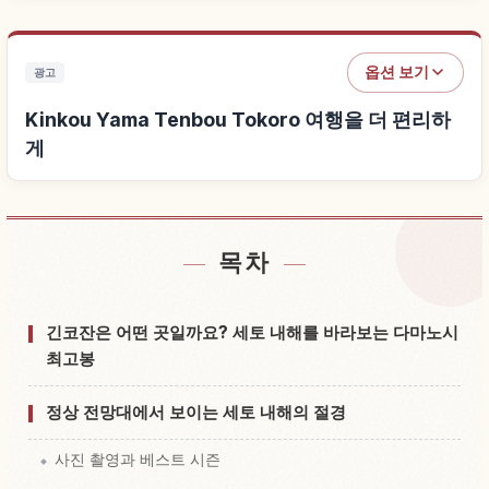
옵션 보기
광고
Kinkou Yama Tenbou Tokoro 여행을 더 편리하
게
목차
Kinkou Yama Tenbou Tokoro 근처 숙소 찾기
↗
Kinkou Yama Tenbou Tokoro 체험 찾기
↗
긴코잔은 어떤 곳일까요? 세토 내해를 바라보는 다마노시
최고봉
정상 전망대에서 보이는 세토 내해의 절경
사진 촬영과 베스트 시즌