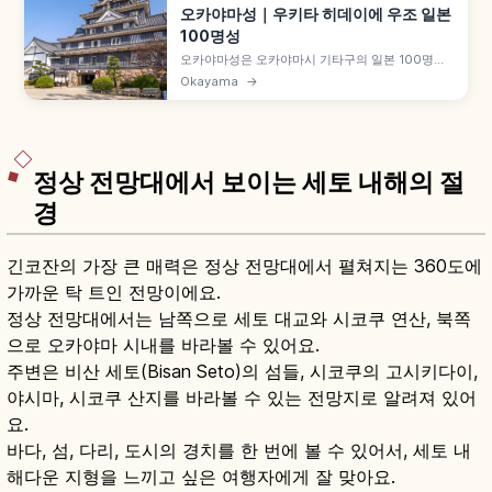
오카야마성｜우키타 히데이에 우조 일본
100명성
오카야마성은 오카야마시 기타구의 일본 100명성
으로, 도요토미 오대로 우키타 히데이에가 1597년
Okayama
→
(게이초 2년) 천수 완성, 검은 옻칠 시타미이타 칠흑
외관 「우조」, 금박 기와 「긴우조」, 1945년 공습
소실, 1966년 재건, 2022년 11월 리뉴얼 등을 함께
안내합니다.
정상 전망대에서 보이는 세토 내해의 절
경
긴코잔의 가장 큰 매력은 정상 전망대에서 펼쳐지는 360도에
가까운 탁 트인 전망이에요.
정상 전망대에서는 남쪽으로 세토 대교와 시코쿠 연산, 북쪽
으로 오카야마 시내를 바라볼 수 있어요.
주변은 비산 세토(Bisan Seto)의 섬들, 시코쿠의 고시키다이,
야시마, 시코쿠 산지를 바라볼 수 있는 전망지로 알려져 있어
요.
바다, 섬, 다리, 도시의 경치를 한 번에 볼 수 있어서, 세토 내
해다운 지형을 느끼고 싶은 여행자에게 잘 맞아요.