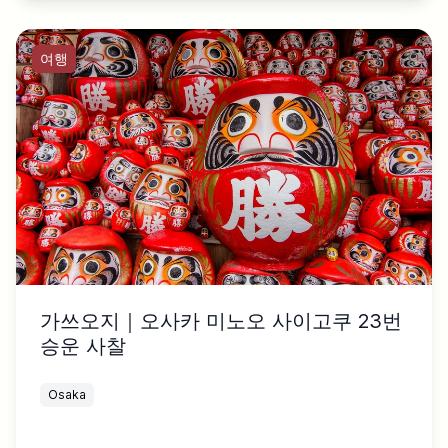
여행
가쓰오지｜오사카 미노오 사이고쿠 23번
승운 사찰
Osaka