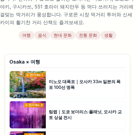
야키, 구시카쓰, 551 호라이 돼지만두 등 먹다 쓰러지는 거리에
걸맞는 먹거리가 풍성합니다. 구로몬 시장 먹거리 투어와 신세
카이의 활기찬 거리 산책도 즐겨보세요.
여행
음식
현대 문화
전통 문화
생활
Osaka × 여행
인기 No.1
미노오 대폭포｜오사카 33m 일본의 폭
포 100선 명폭
인기 No.2
팀랩｜도쿄 보더리스·플래닛, 오사카·교
토 상설 전시