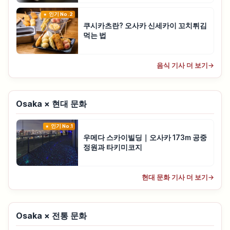
인기 No.2
쿠시카츠란? 오사카 신세카이 꼬치튀김
먹는 법
음식 기사 더 보기
→
Osaka × 현대 문화
인기 No.1
우메다 스카이빌딩｜오사카 173m 공중
정원과 타키미코지
현대 문화 기사 더 보기
→
Osaka × 전통 문화