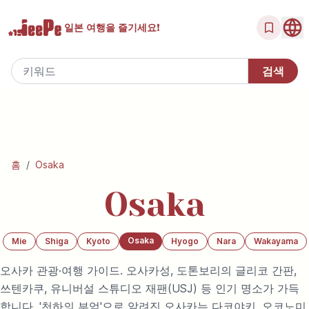
일본 여행을
즐기세요!
홈
/
Osaka
Osaka
Osaka
Mie
Shiga
Kyoto
Hyogo
Nara
Wakayama
오사카 관광·여행 가이드. 오사카성, 도톤보리의 글리코 간판,
쓰텐카쿠, 유니버설 스튜디오 재팬(USJ) 등 인기 명소가 가득
합니다. '천하의 부엌'으로 알려진 오사카는 다코야키, 오코노미