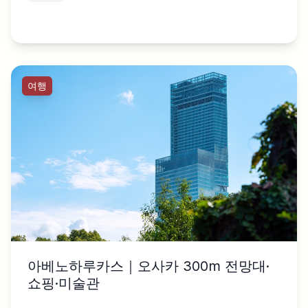
여행
아베노하루카스｜오사카 300m 전망대·
쇼핑·미술관