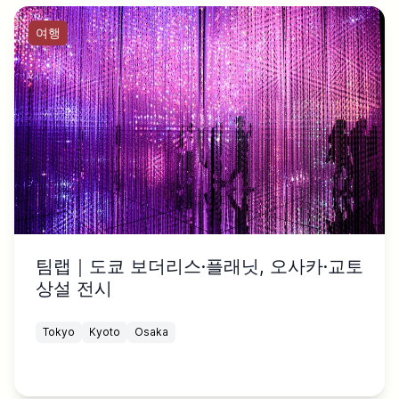
여행
팀랩｜도쿄 보더리스·플래닛, 오사카·교토
상설 전시
Tokyo
Kyoto
Osaka