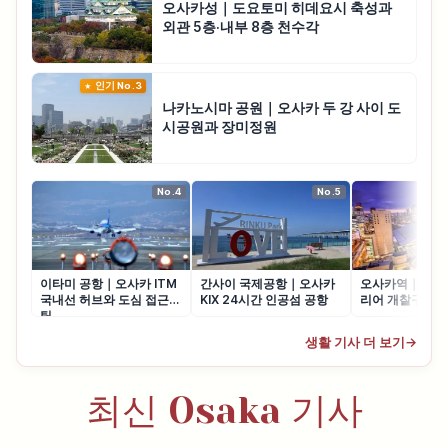
오사카성｜도요토미 히데요시 축성과
외관 5층·내부 8층 천수각
인기 No.3
나카노시마 공원｜오사카 두 강 사이 도
시공원과 장미정원
No.4
No.5
이타미 공항｜오사카 ITM
간사이 국제공항｜오사카
오사카역｜기타 
국내선 허브와 도심 접근
KIX 24시간 인공섬 공항
리어 개찰구·환
팁
생활 기사 더 보기
→
최신 Osaka 기사