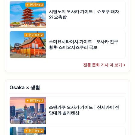
인기 No.1
시텐노지 오사카 가이드｜쇼토쿠 태자
와 오층탑
인기 No.2
스미요시타이샤 가이드｜오사카 진구
황후·스미요시즈쿠리 국보
전통 문화 기사 더 보기
→
Osaka × 생활
인기 No.1
쓰텐카쿠 오사카 가이드｜신세카이 전
망대와 빌리켄상
인기 No.2