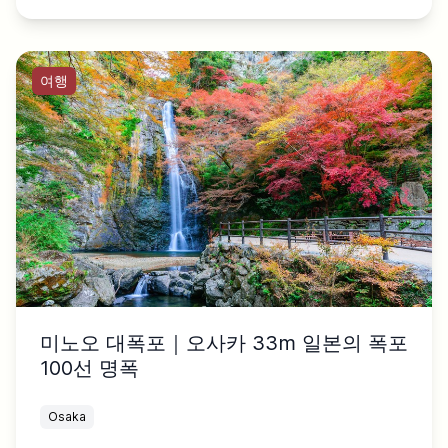
여행
미노오 대폭포｜오사카 33m 일본의 폭포
100선 명폭
Osaka