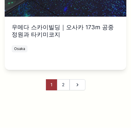
우메다 스카이빌딩｜오사카 173m 공중
정원과 타키미코지
Osaka
1
2
다음 페이지