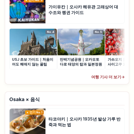
인기 No.3
가이유칸｜오사카 해유관 고래상어 대
수조와 펭귄 가이드
No.4
No.5
USJ 초보 가이드｜처음이
만박기념공원｜오카모토
가쓰오지｜오사
어도 헤매지 않는 꿀팁
다로 태양의 탑과 일본정원
사이고쿠 23번 
여행 기사 더 보기
→
Osaka × 음식
인기 No.1
타코야키｜오사카 1935년 발상 가루 반
죽과 먹는 법