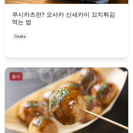
쿠시카츠란? 오사카 신세카이 꼬치튀김
먹는 법
Osaka
음식