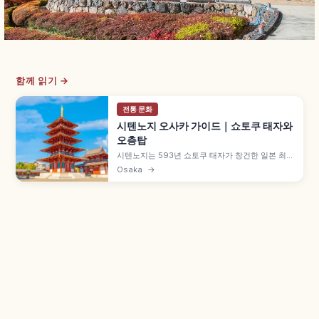
함께 읽기 →
전통 문화
시텐노지 오사카 가이드｜쇼토쿠 태자와
오층탑
시텐노지는 593년 쇼토쿠 태자가 창건한 일본 최초
의 관영 사찰로, 오사카 덴노지구에 위치한 와슈 총
Osaka
→
본산입니다. 시텐노지식 가람 배치의 오층탑·금당,
극락정토 정원, 매월 21·22일 엔니치, 중심가람 관
람료와 도보 접근 정보도 함께 담았습니다.