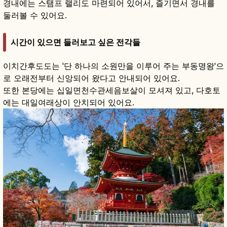
경내에는 스탬프 랠리도 마련되어 있어서, 즐기면서 경내를
둘러볼 수 있어요.
시간이 있으면 들러보고 싶은 전각들
이치간후도도는 '단 하나의 소원만을 이루어 주는 부동명왕'으
로 오래전부터 신앙되어 왔다고 안내되어 있어요.
또한 본당에는 십일면천수관세음보살이 모셔져 있고, 다호토
에는 대일여래상이 안치되어 있어요.