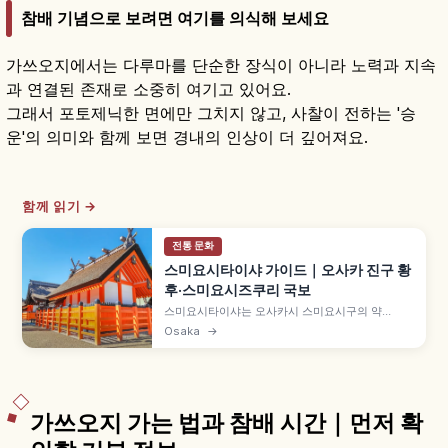
참배 기념으로 보려면 여기를 의식해 보세요
가쓰오지에서는 다루마를 단순한 장식이 아니라 노력과 지속
과 연결된 존재로 소중히 여기고 있어요.
그래서 포토제닉한 면에만 그치지 않고, 사찰이 전하는 '승
운'의 의미와 함께 보면 경내의 인상이 더 깊어져요.
함께 읽기 →
전통 문화
스미요시타이샤 가이드｜오사카 진구 황
후·스미요시즈쿠리 국보
스미요시타이샤는 오사카시 스미요시구의 약
1,800년 역사 신사로, 일본 약 2,300곳 스미요시
Osaka
→
신사 총본사입니다. 진구 황후 시대 창건 전승, 항해
안전·정화 신, 독특한 스미요시즈쿠리 본전 4동 국
보, 다이코바시 약 20m 등을 함께 안내합니다.
가쓰오지 가는 법과 참배 시간｜먼저 확