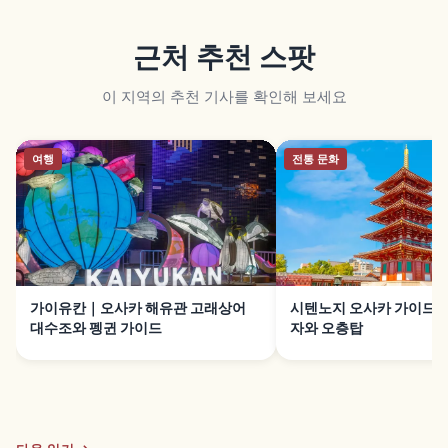
근처 추천 스팟
이 지역의 추천 기사를 확인해 보세요
여행
전통 문화
가이유칸｜오사카 해유관 고래상어
시텐노지 오사카 가이드｜
대수조와 펭귄 가이드
자와 오층탑