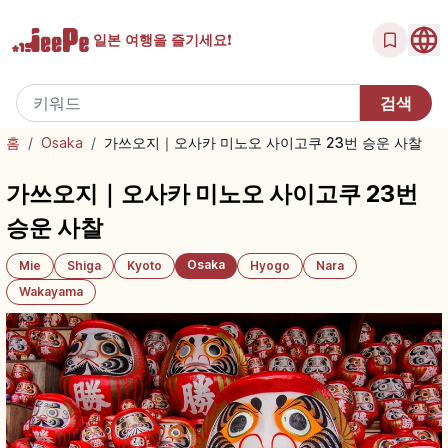
일본 여행을
즐기세요!
홈
/
Osaka
/
가쓰오지｜오사카 미노오 사이고쿠 23번 승운 사찰
가쓰오지｜오사카 미노오 사이고쿠 23번
승운 사찰
Osaka
Mie
Shiga
Kyoto
Hyogo
Nara
Wakayama