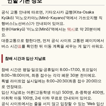
인할 기본 정보
공식 교통 안내에 따르면, 기타오사카 급행(Kita-Osaka
Kyūkō) '미노오카야노(Minō-Kayano)'역에서 가쓰오지행 직
행버스(노선버스)가 안내되어 있어요.
한큐(Hankyū) '미노오(Minō)'역에서는
택시
로 약 20분이에
요.
대중교통으로 향한다면, 먼저 공식 사이트 교통편 페이지에서
버스 시간
표
를 확인한 뒤 이동 계획을 세우는 게 알기 쉬워요.
참배 시간과 입산 지납료
참배 시간은 평일·일요일·공휴일이 8:00~17:00, 토요일이
8:00~18:00이며, 최종 접수는 각각 폐문 30분 전이에요.
특별 라이트업 실시일에는 8:00~20:30(최종 접수 20:00)으
로 연장돼요.
입산 지납료는 어른(고등학생 이상) 500엔, 초·중학생 400엔,
미취학 아동 100엔, 2세 이하 무료로 안내되어 있어요.
공식 사이트에서는 줄을 서지 않고 입장할 수 있는 'Web 입산