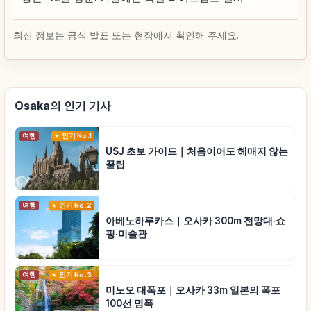
최신 정보는 공식 발표 또는 현장에서 확인해 주세요.
Osaka의 인기 기사
여행
인기 No.1
USJ 초보 가이드｜처음이어도 헤매지 않는
꿀팁
여행
인기 No.2
아베노하루카스｜오사카 300m 전망대·쇼
핑·미술관
여행
인기 No.3
미노오 대폭포｜오사카 33m 일본의 폭포
100선 명폭