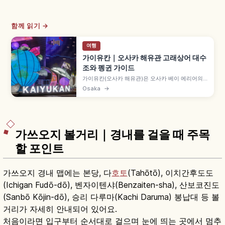
함께 읽기 →
여행
가이유칸｜오사카 해유관 고래상어 대수
조와 펭귄 가이드
가이유칸(오사카 해유관)은 오사카 베이 에리어의
대표 수족관입니다. 태평양 대수조의 고래상어, 그
Osaka
→
레이트 배리어 리프, 해파리 전시, 오사카코역에서
의 접근 정보를 소개합니다.
가쓰오지 볼거리｜경내를 걸을 때 주목
할 포인트
가쓰오지 경내 맵에는 본당, 다
호토
(Tahōtō), 이치간후도도
(Ichigan Fudō-dō), 벤자이텐샤(Benzaiten-sha), 산보코진도
(Sanbō Kōjin-dō), 승리 다루마(Kachi Daruma) 봉납대 등 볼
거리가 자세히 안내되어 있어요.
처음이라면 입구부터 순서대로 걸으며 눈에 띄는 곳에서 멈추