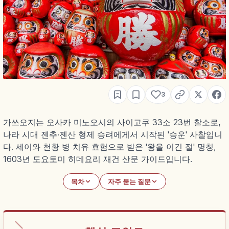
3
가쓰오지는 오사카 미노오시의 사이고쿠 33소 23번 찰소로,
나라 시대 젠추·젠산 형제 승려에게서 시작된 '승운' 사찰입니
다. 세이와 천황 병 치유 효험으로 받은 '왕을 이긴 절' 명칭,
1603년 도요토미 히데요리 재건 산문 가이드입니다.
목차
자주 묻는 질문