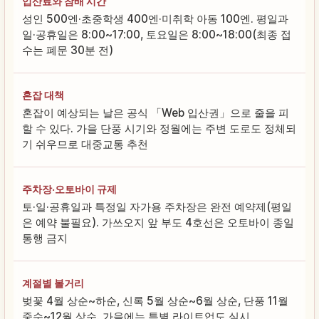
입산료와 참배 시간
성인 500엔·초중학생 400엔·미취학 아동 100엔. 평일과
일·공휴일은 8:00~17:00, 토요일은 8:00~18:00(최종 접
수는 폐문 30분 전)
혼잡 대책
혼잡이 예상되는 날은 공식 「Web 입산권」으로 줄을 피
할 수 있다. 가을 단풍 시기와 정월에는 주변 도로도 정체되
기 쉬우므로 대중교통 추천
주차장·오토바이 규제
토·일·공휴일과 특정일 자가용 주차장은 완전 예약제(평일
은 예약 불필요). 가쓰오지 앞 부도 4호선은 오토바이 종일
통행 금지
계절별 볼거리
벚꽃 4월 상순~하순, 신록 5월 상순~6월 상순, 단풍 11월
중순~12월 상순. 가을에는 특별 라이트업도 실시