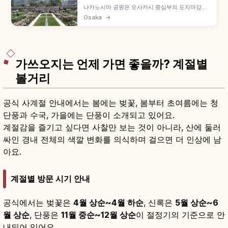
나카노시마 공원은 오사카시 중심부의 도지마강과
도사보리강 사이 약 1.5km 중주에 조성된 수변 공
Osaka
→
원으로, 1891년(메이지 24년) 오사카 첫 도시공원
입니다. 1904년 준공 네오 르네상스 양식 나카노시
마 도서관(중요문화재), 장미정원(5월·10월 절정)
등을 함께 안내합니다.
가쓰오지는 언제 가면 좋을까? 계절별
볼거리
공식 사계절 안내에서는 봄에는 벚꽃, 봄부터 초여름에는 청
단풍과 수국, 가을에는 단풍이 소개되고 있어요.
계절감을 즐기고 싶다면 사찰만 보는 것이 아니라, 산에 둘러
싸인 경내 전체의 색깔 변화를 의식하며 걸으면 더 인상에 남
아요.
계절별 방문 시기 안내
공식에서는 벚꽃은
4월 상순~4월 하순
, 신록은
5월 상순~6
월 상순
, 단풍은
11월 중순~12월 상순
이 절정기의 기준으로 안
내되어 있어요.