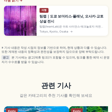
다음 읽기 →
여행
팀랩｜도쿄 보더리스·플래닛, 오사카·교토
상설 전시
팀랩(teamLab)은 아트·사이언스·테크놀로지·자연계
의 교차점을 탐구하는 국제 아트 컬렉티브로, 일본 국
Tokyo, Kyoto, Osaka
→
내 상설 시설은 도쿄 보더리스(아자부다이)·플래닛(도
요스), 오사카 보태니컬 가든, 교토 바이오볼텍스가 있
습니다.
※ 기사 내용은 작성 시점의 정보를 기반으로 하며, 현재 상황과 다를 수 있습니다.
또한 게재된 내용의 정확성과 완전성을 보장하지 않으므로 양해 부탁드립니다.
광고
본 기사에는 광고(제휴 링크)가 포함될 수 있으며, 링크를 통한 예약 시 운영
자가 수수료를 받을 수 있습니다.
관련 기사
같은 카테고리의 추천 기사를 확인해 보세요
Kyoto
Kyoto