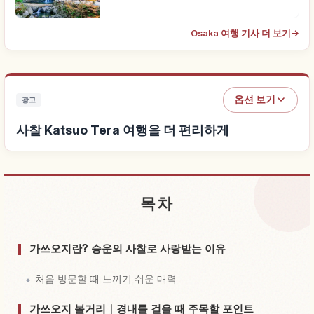
Osaka 여행 기사 더 보기
→
옵션 보기
광고
사찰 Katsuo Tera 여행을 더 편리하게
목차
사찰 Katsuo Tera 근처 숙소 찾기
↗
사찰 Katsuo Tera 체험 찾기
↗
가쓰오지란? 승운의 사찰로 사랑받는 이유
처음 방문할 때 느끼기 쉬운 매력
가쓰오지 볼거리｜경내를 걸을 때 주목할 포인트