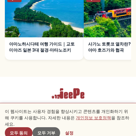
아마노하시다테 여행 가이드｜교토
사가노 토롯코 열차란?｜
미야즈 일본 3대 절경·마타노조키
야마 호즈가와 협곡
이용약관
개인정보 보호정책
쿠키 설정
이 웹사이트는 사용자 경험을 향상시키고 콘텐츠를 개인화하기 위
해 쿠키를 사용합니다. 자세한 내용은
개인정보 보호정책
을 참조하
근처 스팟
세요.
Copyright © 2026 JeePe Inc. All rights reserved.
모두 동의
모두 거부
설정