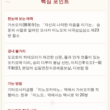
핵심 포인트
한눈에 보는 매력
가쓰오지(勝尾寺)는 「자신의 나약한 마음을 이기는」 승
운의 사찰로 알려진 오사카 미노오의 서국삼십삼소 제23
번 찰소
경내 볼거리
도요토미 히데요리가 재건한 산문, 물과 안개 연출이 있는
오키요메 다리, 승리 다루마 봉납 선반, 이치간후도도(一願
不動堂), 본당의 십일면천수관세음보살, 다보탑 등
가는 방법
기타오사카급행 「미노오카야노」역에서 가쓰오지행 직
행버스. 한큐 「미노오」역에서는 택시로 약 20분