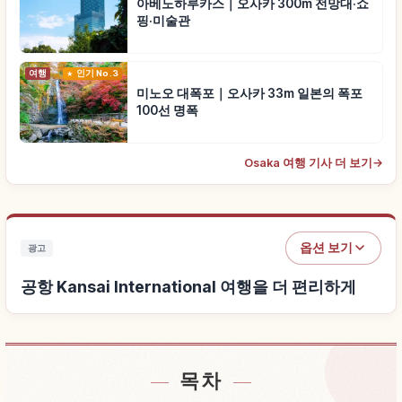
아베노하루카스｜오사카 300m 전망대·쇼
핑·미술관
여행
인기 No.3
미노오 대폭포｜오사카 33m 일본의 폭포
100선 명폭
Osaka 여행 기사 더 보기
→
옵션 보기
광고
공항 Kansai International 여행을 더 편리하게
목차
공항 Kansai International 근처 숙소 찾기
↗