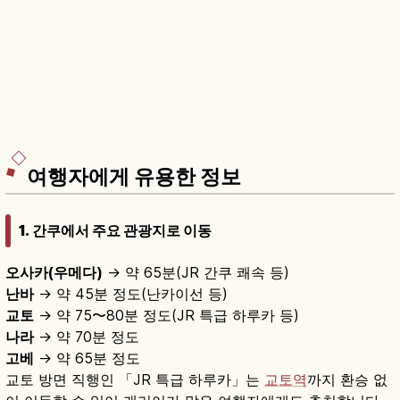
여행자에게 유용한 정보
1. 간쿠에서 주요 관광지로 이동
오사카(우메다)
→ 약 65분(JR 간쿠 쾌속 등)
난바
→ 약 45분 정도(난카이선 등)
교토
→ 약 75〜80분 정도(JR 특급 하루카 등)
나라
→ 약 70분 정도
고베
→ 약 65분 정도
교토 방면 직행인 「JR 특급 하루카」는
교토역
까지 환승 없