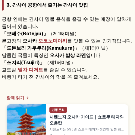
3. 간사이 공항에서 즐기는 간사이 맛집
공항 안에는 간사이 명물 음식을 즐길 수 있는 매장이 알차게
들어서 있습니다.
「보테주(Botejyu)」
（제1터미널）
본고장의
오사카
오코노미야키
를 맛볼 수 있는 인기점입니다.
「도톤보리 가무쿠라(Kamukura)」
（제1터미널）
달콤한 국물이 특징인
오사카 발상 라멘
입니다.
「쓰지리(Tsujiri)」
（제1터미널）
교토발
말차 디저트
를 즐길 수 있습니다.
비행기 타기 전 간사이의 맛을 꼭 즐겨보세요.
함께 읽기 →
전통 문화
시텐노지 오사카 가이드｜쇼토쿠 태자와
오층탑
시텐노지는 593년 쇼토쿠 태자가 창건한 일본 최초
의 관영 사찰로, 오사카 덴노지구에 위치한 와슈 총