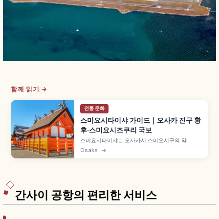
함께 읽기 →
전통 문화
스미요시타이샤 가이드｜오사카 진구 황
후·스미요시즈쿠리 국보
스미요시타이샤는 오사카시 스미요시구의 약
1,800년 역사 신사로, 일본 약 2,300곳 스미요시
Osaka
→
신사 총본사입니다. 진구 황후 시대 창건 전승, 항해
안전·정화 신, 독특한 스미요시즈쿠리 본전 4동 국
보, 다이코바시 약 20m 등을 함께 안내합니다.
간사이 공항의 편리한 서비스