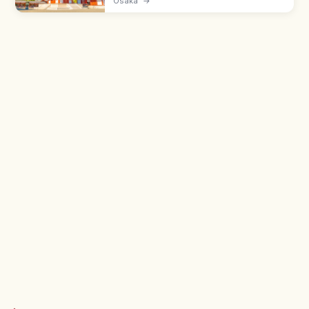
Osaka
→
본산입니다. 시텐노지식 가람 배치의 오층탑·금당,
극락정토 정원, 매월 21·22일 엔니치, 중심가람 관
람료와 도보 접근 정보도 함께 담았습니다.