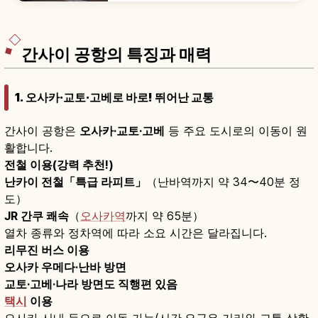
의 접근 정보를 소개합니다.
간사이 공항의 특징과 매력
1. 오사카·교토·고베로 바로! 뛰어난 교통
간사이 공항은
오사카·교토·고베
등 주요 도시로의 이동이 원
활합니다.
전철 이용(강력 추천!)
난카이 전철「특급 라피트」
（난바역까지 약 34〜40분 정
도）
JR 간쿠 쾌속
（
오사카역
까지 약 65분）
열차 종류와 정차역에 따라 소요 시간은 달라집니다.
리무진 버스 이용
오사카 우메다·난바 방면
교토·고베·나라 방면도 직행편 있음
택시
이용