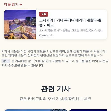
다음 읽기 →
생활
오사카역｜기타 우메다 에리어 개찰구·환
승 가이드
오사카역은 오사카 순환선·교토선·고베선·간사이 공항
선이 연결되는 우메다 에리어의 거점입니다. 한큐·한
Osaka
→
신·오사카 메트로 우메다역과 지하상가로 이어지며,
미도스지·중앙·연락교·사쿠라바시 등 개찰구 선택과
동선 계획에 참고하기 좋습니다.
※ 기사 내용은 작성 시점의 정보를 기반으로 하며, 현재 상황과 다를 수 있습니다.
또한 게재된 내용의 정확성과 완전성을 보장하지 않으므로 양해 부탁드립니다.
광고
본 기사에는 광고(제휴 링크)가 포함될 수 있으며, 링크를 통한 예약 시 운영
자가 수수료를 받을 수 있습니다.
관련 기사
같은 카테고리의 추천 기사를 확인해 보세요