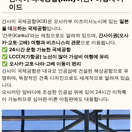
이드
간사이 국제공항(KIX)은 오사카부 이즈미사노시에 있는
일본
을 대
표
하는 국제공항
입니다.
‘간쿠(Kanku)’라는 애칭으로도 알려져 있으며,
간사이권(오사
카·교토·고베) 여행과 비즈니스의 관문
으로 이용됩니다.
✅
24시간 운항 가능한 국제공항
✅
LCC(저가항공) 노선이 많아 가성비 여행에 유리
✅
오사카·교토·나라·고베 이동이 편리
간사이 국제공항은 대규모 인공섬에 건설된 해상공항으로 유
명하며, 독창적인 건축 디자인으로도 세계적으로 알려져 있습
니다.
오사카만 앞바다에 조성한 인공섬 위에 있어 24시간 이착륙
이 가능하므로 심야편·이른 아침편에도 대응합니다.