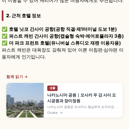
이 이동할 수 있어 캐리어가 많은 여행자에게도 추천합니다.
2. 근처 호텔 정보
✅
호텔 닛코 간사이 공항(공항 직결·제1터미널 도보 1분)
✅
퍼스트 캐빈 간사이 공항(캡슐형 숙박·에어로플라자 3층)
✅
더 파크 프런트 호텔(유니버설 스튜디오 재팬 이용자용)
퍼스트 캐빈은 대욕장도 갖춰져 있어 이른 아침편·심야편 이
용자에게 인기입니다.
함께 읽기 →
생활
나카노시마 공원｜오사카 두 강 사이 도
시공원과 장미정원
나카노시마 공원은 오사카시 중심부의 도지마강과
도사보리강 사이 약 1.5km 중주에 조성된 수변 공
Osaka
→
원으로, 1891년(메이지 24년) 오사카 첫 도시공원
입니다. 1904년 준공 네오 르네상스 양식 나카노시
마 도서관(중요문화재), 장미정원(5월·10월 절정)
등을 함께 안내합니다.