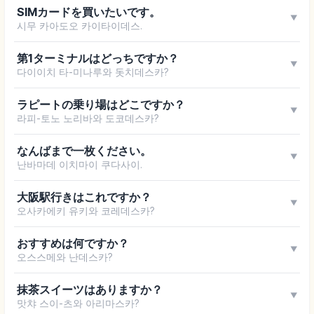
SIMカードを買いたいです。
▼
시무 카아도오 카이타이데스.
第1ターミナルはどっちですか？
▼
다이이치 타-미나루와 돗치데스카?
ラピートの乗り場はどこですか？
▼
라피-토노 노리바와 도코데스카?
なんばまで一枚ください。
▼
난바마데 이치마이 쿠다사이.
大阪駅行きはこれですか？
▼
오사카에키 유키와 코레데스카?
おすすめは何ですか？
▼
오스스메와 난데스카?
抹茶スイーツはありますか？
▼
맛챠 스이-츠와 아리마스카?