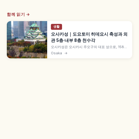
함께 읽기 →
생활
오사카성｜도요토미 히데요시 축성과 외
관 5층·내부 8층 천수각
오사카성은 오사카시 주오구의 대표 성으로, 1583
년 도요토미 히데요시가 축성을 시작했습니다.
Osaka
→
1931년 시민 기부로 복원된 외관 5층·내부 8층 천
수각, 오사카성 공원, 니시노마루 정원 벚꽃, 입장 정
보를 담았습니다.