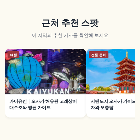
근처 추천 스팟
이 지역의 추천 기사를 확인해 보세요
여행
전통 문화
가이유칸｜오사카 해유관 고래상어
시텐노지 오사카 가이드｜
대수조와 펭귄 가이드
자와 오층탑