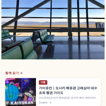
함께 읽기 →
여행
가이유칸｜오사카 해유관 고래상어 대수
조와 펭귄 가이드
가이유칸(오사카 해유관)은 오사카 베이 에리어의
대표 수족관입니다. 태평양 대수조의 고래상어, 그
Osaka
→
레이트 배리어 리프, 해파리 전시, 오사카코역에서