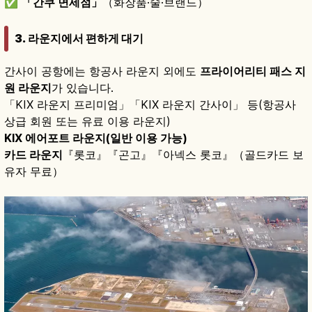
✅
「간쿠 면세점」
（화장품·술·브랜드）
3. 라운지에서 편하게 대기
간사이 공항에는 항공사 라운지 외에도
프라이어리티 패스 지
원 라운지
가 있습니다.
「KIX 라운지 프리미엄」「KIX 라운지 간사이」 등(항공사
상급 회원 또는 유료 이용 라운지)
KIX 에어포트 라운지(일반 이용 가능)
카드 라운지
『롯코』『곤고』『아넥스 롯코』（골드카드 보
유자 무료）