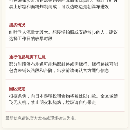
可在瀑布步道沿途店铺购买的箕面传统点心。将红叶叶片
裹上砂糖和面粉炸制而成，可以边吃边走朝瀑布进发
拥挤情况
红叶季人流量尤其大。想慢慢拍照或安静散步的人，建议
选择工作日的较早时段
通行信息与脚下注意
部分时段瀑布步道可能局部封路或需绕行。绕行路线可能
包含未铺装路段和台阶，出发前请确认官方通行信息
园区规定
根据条例，向日本猕猴投喂食物将被处以罚款。全区域禁
飞无人机，禁止明火和烧烤，垃圾请自行带走
最新信息请以官方发布或现场确认为准。