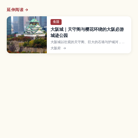
延伸阅读 →
生活
大阪城｜天守阁与樱花环绕的大阪必游
城迹公园
大阪城以壮观的天守阁、巨大的石墙与护城河，以
及春季樱花与梅花盛开的城迹公园而闻名，是造访
大阪府
→
大阪几乎不会错过的经典景点。本文介绍天守阁展
望台和博物馆的参观重点、城内外热门拍照角度与
季节性灯光秀活动，并整理门票资讯、推荐停留时
间与交通方式，帮助你规划轻松易走的大阪城散步
路线。