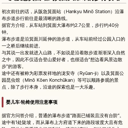
初次前往的话，从阪急箕面站（Hankyu Minō Station）沿瀑
布步道步行前往是最清晰的路线。
据官方介绍，从车站到箕面大瀑布约2.7公里，步行约40分
钟。
瀑布步道是沿箕面川延伸的游步道，从车站前经过公园入口的
一之桥后继续前进。
与其说一出发就进入山路，不如说是沿着散步道渐渐深入自然
之中，因此不仅适合登山爱好者，也很适合"想边看风景边散
步"的游客。
途中还有被称为彩票发祥地的泷安寺（Ryūan-ji）以及箕面公
园昆虫馆（Minō Kōen Konchūkan）等可以顺路参观的景
点，除了步行本身，沿途的探索也是一大乐趣。
婴儿车·轮椅使用注意事项
据官方问答介绍，普通的瀑布步道"路面已铺装且没有台阶"。
途中有1处陡坡，而从瀑布上方府道下来的路段坡度大且有危