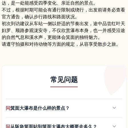
达，是一处能感受四季变化、亲近自然的景点。
不过，根据时期可能会有通行限制或绕行，出发前请务必查看
官方通告，确认步行路线和路面状况。
初次到访建议从车站一侧以舒适的节奏出发，途中品尝红叶天
妇罗、顺路参观泷安寺，不仅欣赏瀑布本身，也一并感受沿途
的自然气息和溪水声，更能体会箕面的独特魅力。
请遵守拍摄和对待动物等方面的规定，从容享受散步之旅。
常见问题
keyboard_arrow_down
问
箕面大瀑布是什么样的景点？
keyboard_arrow_down
问
从阪急箕面站到箕面大瀑布大概要走多久？