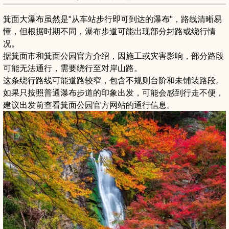
箕面大瀑布虽然是"从车站步行即可到达的瀑布"，路线清晰易
懂，但根据时期不同，瀑布步道可能出现部分封路或绕行情
况。
据箕面市和箕面公园官方介绍，因施工或灾害影响，部分路段
可能无法通行，需要绕行至对岸山路。
这条绕行路线可能道路较窄，包含不规则台阶和未铺装路段。
如果只按照普通瀑布步道的印象出发，可能会感到行走不便，
建议出发前查看箕面公园官方网站的通行信息。