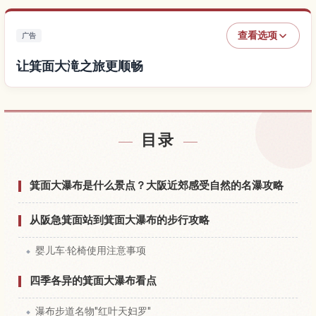
查看选项
广告
让箕面大滝之旅更顺畅
查找箕面大滝附近的酒店
↗
目录
查找箕面大滝的体验
↗
箕面大瀑布是什么景点？大阪近郊感受自然的名瀑攻略
从阪急箕面站到箕面大瀑布的步行攻略
婴儿车·轮椅使用注意事项
四季各异的箕面大瀑布看点
瀑布步道名物"红叶天妇罗"