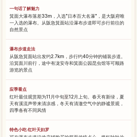
一句话了解魅力
箕面大瀑布落差33m，入选"日本百大名瀑"，是大阪府唯
一入选的瀑布。从阪急箕面站沿瀑布步道即可步行前往的
自然景点
瀑布步道走法
从阪急箕面站出发约2.7km，步行约40分钟的铺装步道。
沿箕面川前行，途中有泷安寺和箕面公园昆虫馆等可顺路
游览的景点
应季看点
红叶最佳观赏期为11月中旬至12月上旬。春天有新绿，夏
天有溪流声带来清凉感，冬天有清澈空气中的静谧景观，
四季各有不同风情
特色小吃·红叶天妇罗