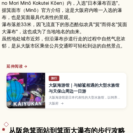
no Mori Minō Kokutei Kōen）内，入选"日本瀑布百选"。
据箕面市（Minō）官方介绍，这是大阪府内唯一入选的瀑
布，也是箕面最具代表性的景观。
瀑布落差33米，因飞流直下的形态酷似农具"箕"而得名"箕面
大瀑布"，这也成为了当地地名的由来。
虽然地处城市近郊，但沿瀑布步道行走的过程中自然气息浓
郁，是从大阪市区乘坐公共交通即可轻松到达的自然景点。
延伸阅读 →
旅行
大阪海游馆｜与鲸鲨相遇的大型水族馆
与天保山周边一日游
大阪海游馆是日本代表性的大型水族馆，以饲养鲸
鲨的太平洋大水槽、各地生态主题展区和梦幻水母
大阪府
→
区而闻名，非常适合亲子与情侣约会。本文介绍各
展区与触摸池、夜间海游馆等看点，并推荐与天保
山海港村、摩天轮和“圣玛丽亚”游船搭配安排的玩
法，同时整理门票价格、开放时间与交通方式，方
便规划大阪一日游。
从阪急箕面站到箕面大瀑布的步行攻略