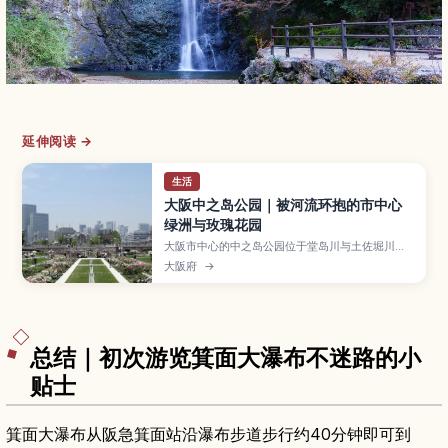
延伸阅读 →
生活
大阪中之岛公园｜被河流环抱的市中心
绿洲与玫瑰花园
大阪市中心的中之岛公园位于堂岛川与土佐堀川之
间，是一座延伸约1.5公里的河岛公园，集绿地、玫
大阪府
→
瑰园与历史建筑于一体。本文介绍中之岛公园的主
要看点，如玫瑰园、草坪广场与中央公会堂，推荐
白天与夜晚的河畔散步路线，并整理从主要车站前
往的交通方式，以及可顺道造访的咖啡馆与美术馆
行程建议。
总结｜初次游览箕面大瀑布不迷路的小
贴士
箕面大瀑布从阪急箕面站沿瀑布步道步行约40分钟即可到