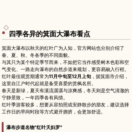
四季各异的箕面大瀑布看点
箕面大瀑布以秋天的红叶广为人知，官方网站也分别介绍了
春、夏、秋、冬各季的不同面貌。
与其只为某个特定季节而来，不如把它当作感受树木色彩和空
气变化、一路走向瀑布的自然步道来规划，更容易融入行程。
红叶最佳观赏期通常为
11月中旬至12月上旬
，据箕面市介绍，
这里自江户时代起就是备受喜爱的赏枫名所。
春天是新绿，夏天有溪流潺潺与凉爽感，冬天则是空气清澈的
宁静景致，一年四季各有风情。
红叶季游客较多，想要从容拍照或安静散步的朋友，建议选择
工作日的早间时段等方式避开拥挤，会更加舒适。
瀑布步道名物"红叶天妇罗"