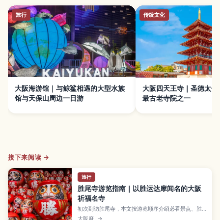
旅行
传统文化
大阪海游馆｜与鲸鲨相遇的大型水族
大阪四天王寺｜圣德太子
馆与天保山周边一日游
最古老寺院之一
接下来阅读 →
旅行
胜尾寺游览指南｜以胜运达摩闻名的大阪
祈福名寺
初次到访胜尾寺，本文按游览顺序介绍必看景点、胜
运达摩寓意、交通方式，以及拍摄申请和停车预约等
大阪府
→