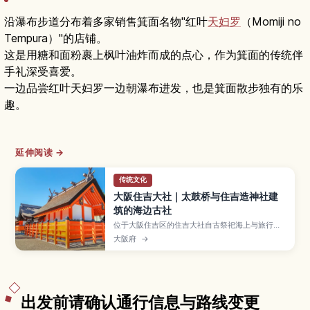
沿瀑布步道分布着多家销售箕面名物"红叶
天妇罗
（Momiji no
Tempura）"的店铺。
这是用糖和面粉裹上枫叶油炸而成的点心，作为箕面的传统伴
手礼深受喜爱。
一边品尝红叶天妇罗一边朝瀑布进发，也是箕面散步独有的乐
趣。
延伸阅读 →
传统文化
大阪住吉大社｜太鼓桥与住吉造神社建
筑的海边古社
位于大阪住吉区的住吉大社自古祭祀海上与旅行之
神，以鲜红的反桥（太鼓桥）和独特的“住吉造”本
大阪府
→
殿而闻名，是深受当地人喜爱的参拜地。本文将介
绍本殿与境内小社的看点、初诣与夏祭等重要祭
典、求签祈愿与拍照景点，并附上交通方式、参拜
时间与周边路面电车与海边散步的玩法建议。
出发前请确认通行信息与路线变更