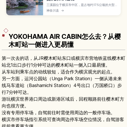
三溪园位于横滨市中区，是占地约17.5公顷的大型
日式庭园，园内分布着从日本各地移建而来的历史
神奈川县
→
建筑，与池泉回游式庭园相映成趣。本文将介绍本
园与外园的特色、三重塔与临春阁等代表景点、春
樱秋枫与萤火虫观赏方式、茶席抹茶体验与季节活
动，以及从横滨站与东京出发的交通建议和周边景
点，适合想在城市近郊感受日式庭园之美的旅人。
YOKOHAMA AIR CABIN怎么去？从樱
木町站一侧进入更易懂
第一次去的话，从JR樱木町站东口或横滨市营地铁蓝线樱木町
站北1出口步行1分钟可达的樱木町站一侧入口最易懂。
从车站到乘车点的动线较短，适合作为横滨观光的起点。
另一方面，运河公园站（Unga Park Station）一侧从港未来
线马车道站（Bashamichi Station）4号出口（万国桥口）步
行7分钟可达。
游玩横滨世界港口周边或新港区域后，回程顺路前往樱木町方
向也很方便。
没有专用停车场，自驾前往时需使用周边的一般停车场。
横滨市停车场指引系统可查询周边停车场空位情况，自驾游客
提前查看更方便。