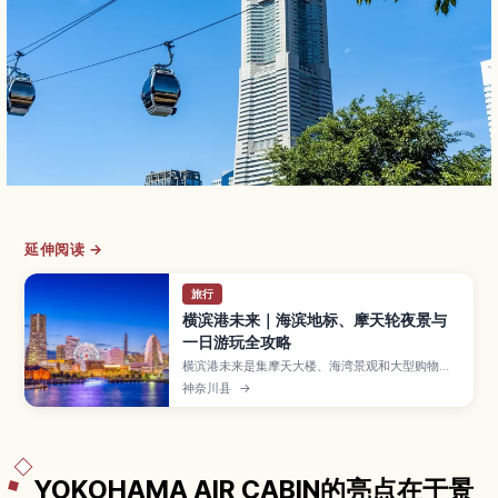
延伸阅读 →
旅行
横滨港未来｜海滨地标、摩天轮夜景与
一日游玩全攻略
横滨港未来是集摩天大楼、海湾景观和大型购物设
施于一体的现代海滨区域，巨型摩天轮与港口夜景
神奈川县
→
非常有名。本文将介绍地标塔、Cosmo World 游
乐园、红砖仓库、杯面博物馆等人气景点，推荐海
港游船与夜景观赏方式、美食与购物情报，以及适
合情侣与亲子的一日行程和从东京、横滨出发的交
通方式。
YOKOHAMA AIR CABIN的亮点在于景