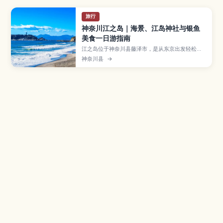
旅行
神奈川江之岛｜海景、江岛神社与银鱼
美食一日游指南
江之岛位于神奈川县藤泽市，是从东京出发轻松抵
达的人气海岛景点。文章将介绍江岛神社、展望灯
神奈川县
→
塔“Sea Candle”、岩屋洞窟与湘南沙滩等必游景
点，以及银鱼盖饭、章鱼仙贝等特色美食、四季风
景亮点和交通方式，帮助你规划从首都圈出发的轻
松一日海边小旅行。