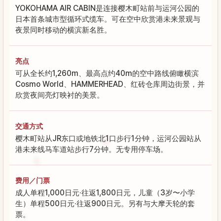
YOKOHAMA AIR CABIN是连接樱木町站前与运河公园的
日本首条城市型循环式缆车。可在空中欣赏港未来景观与
夜景同时移动的横滨新名胜。
亮点
可从全长约1,260m、最高点约40m的空中路线俯瞰横滨
Cosmo World、HAMMERHEAD、红砖仓库周边街景，并
欣赏夜间亮灯映衬的美景。
交通方式
樱木町站从JR东口或地铁北1口步行1分钟，运河公园站从
港未来线马车道站步行7分钟。无专用停车场。
费用／门票
成人单程1,000日元·往返1,800日元，儿童（3岁〜小学
生）单程500日元·往返900日元。另有与大摩天轮的套
票。