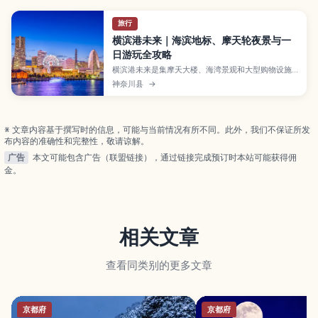
旅行
横滨港未来｜海滨地标、摩天轮夜景与一
日游玩全攻略
横滨港未来是集摩天大楼、海湾景观和大型购物设施
于一体的现代海滨区域，巨型摩天轮与港口夜景非常
神奈川县
→
有名。本文将介绍地标塔、Cosmo World 游乐园、
红砖仓库、杯面博物馆等人气景点，推荐海港游船与
夜景观赏方式、美食与购物情报，以及适合情侣与亲
子的一日行程和从东京、横滨出发的交通方式。
※ 文章内容基于撰写时的信息，可能与当前情况有所不同。此外，我们不保证所发
布内容的准确性和完整性，敬请谅解。
广告
本文可能包含广告（联盟链接），通过链接完成预订时本站可能获得佣
金。
相关文章
查看同类别的更多文章
京都府
京都府