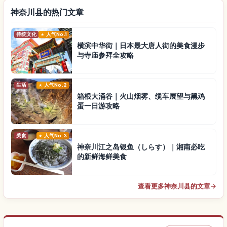
神奈川县的热门文章
传统文化
人气No.1
横滨中华街｜日本最大唐人街的美食漫步
与寺庙参拜全攻略
生活
人气No.2
箱根大涌谷｜火山烟雾、缆车展望与黑鸡
蛋一日游攻略
美食
人气No.3
神奈川江之岛银鱼（しらす）｜湘南必吃
的新鲜海鲜美食
查看更多神奈川县的文章
→