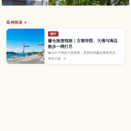
延伸阅读 →
旅行
镰仓旅游指南｜古都寺院、大佛与海边
散步一网打尽
镰仓位于神奈川县南部，是曾经的镰仓幕府所在
地，如今以众多古寺神社和海岸风光而闻名，是东
神奈川县
→
京近郊人气观光地。本文将介绍鹤冈八幡宫、高德
院镰仓大佛、花寺长谷寺与竹林庭园报国寺等代表
景点，小町通的美食与咖啡馆、四季活动与赏樱赏
枫名所，并提供1～2日行程范例与从东京、横滨出
发的交通方式，适合初次来日本或关东自由行的旅
客。