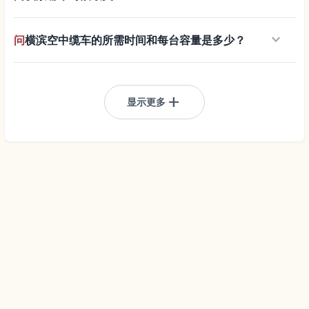
keyboard_arrow_down
问
横滨空中缆车的所需时间和每台容量是多少？
add
显示更多