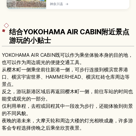
氏的重要据点，如今以复原天守阁和广阔城址公园
神奈川县
→
而闻名。本文将介绍天守阁博物馆与展望台、春樱
与秋枫点缀的园内景致、盔甲试穿等体验活动，以
及开放时间、门票价格和从东京・横滨出发的交通
方式，适合历史爱好者与亲子旅客安排一日漫游。
结合YOKOHAMA AIR CABIN附近景点
游玩的小贴士
YOKOHAMA AIR CABIN既可以作为乘坐体验本身的目的地，
也可以作为周边观光的便捷交通工具。
从樱木町一侧乘坐前往新港一侧，可步行连接到横滨世界港
口、横滨宇宙世界、HAMMERHEAD、横滨红砖仓库周边等
景点。
反之，游玩新港区域后再返回樱木町一侧，前往车站的时间也
能变成观光的一部分。
仅利用单程，去程或回程其中一段改为步行，还能体验到街景
的不同风貌。
夜晚的港未来，大摩天轮和周边大楼的灯光相映成趣，许多游
客会专程选择傍晚之后乘坐欣赏夜景。