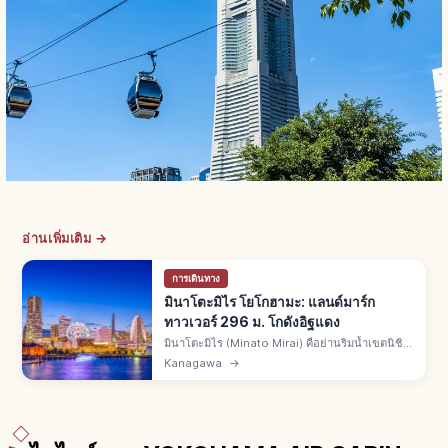
อ่านเพิ่มเติม →
การเดินทาง
มินาโตะมิไร โยโกฮามะ: แลนด์มาร์ก
ทาวเวอร์ 296 ม. โกดังอิฐแดง
มินาโตะมิไร (Minato Mirai) คือย่านริมน้ำเขตนิชิ
เมืองโยโกฮามะ มีแลนด์มาร์กทาวเวอร์ 296 ม. คอส
Kanagawa
→
โมเวิลด์ โกดังอิฐแดง สกายการ์เดนชั้น 69 จาก
สถานีโตเกียวรถไฟ 30 นาที