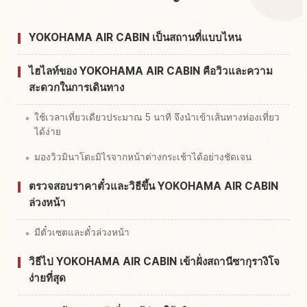
หากิจกรรมในสถานี Yokohama Air Cabin
YOKOHAMA AIR CABIN เป็นสถานที่แบบไหน
↗
Sakuragicho
ไฮไลท์ของ YOKOHAMA AIR CABIN คือวิวและความ
สะดวกในการเดินทาง
ใช้เวลาเที่ยวเดียวประมาณ 5 นาที จึงนำเข้าเส้นทางท่องเที่ยว
ได้ง่าย
มองวิวมินาโตะมิไรจากหน้าต่างกระเช้าได้อย่างชัดเจน
ตรวจสอบราคาตั๋วและวิธีขึ้น YOKOHAMA AIR CABIN
ล่วงหน้า
มีตั๋วเซตและตั๋วล่วงหน้า
วิธีไป YOKOHAMA AIR CABIN เข้าฝั่งสถานีซากุรางิโจ
ง่ายที่สุด