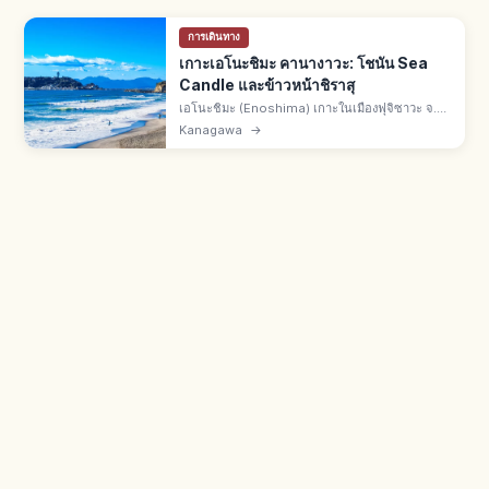
การเดินทาง
เกาะเอโนะชิมะ คานางาวะ: โชนัน Sea
Candle และข้าวหน้าชิราสุ
เอโนะชิมะ (Enoshima) เกาะในเมืองฟุจิซาวะ จ.คา
นางาวะ ตัวแทนย่านโชนัน เดินทางจากโตเกียว
Kanagawa
→
สะดวกแบบไปเช้าเย็นกลับ มีศาลเจ้าเอโนะชิมะ หอ
Sea Candle ถ้ำอิวายะและชิราสุ