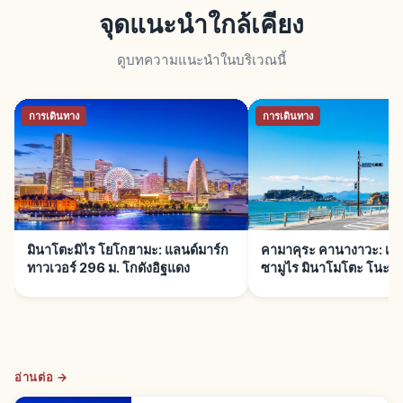
จุดแนะนำใกล้เคียง
ดูบทความแนะนำในบริเวณนี้
การเดินทาง
การเดินทาง
มินาโตะมิไร โยโกฮามะ: แลนด์มาร์ก
คามาคุระ คานางาวะ: เมื
ทาวเวอร์ 296 ม. โกดังอิฐแดง
ซามูไร มินาโมโตะ โนะ โ
อ่านต่อ →