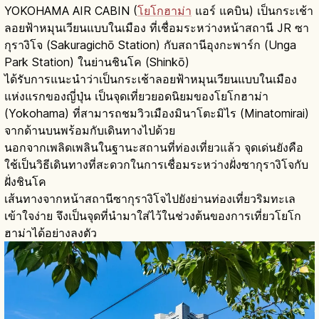
YOKOHAMA AIR CABIN (
โยโกฮาม่า
แอร์ แคบิน) เป็นกระเช้า
ลอยฟ้าหมุนเวียนแบบในเมือง ที่เชื่อมระหว่างหน้าสถานี JR ซา
กุรางิโจ (Sakuragichō Station) กับสถานีอุงกะพาร์ก (Unga
Park Station) ในย่านชินโค (Shinkō)
ได้รับการแนะนำว่าเป็นกระเช้าลอยฟ้าหมุนเวียนแบบในเมือง
แห่งแรกของญี่ปุ่น เป็นจุดเที่ยวยอดนิยมของโยโกฮาม่า
(Yokohama) ที่สามารถชมวิวเมืองมินาโตะมิไร (Minatomirai)
จากด้านบนพร้อมกับเดินทางไปด้วย
นอกจากเพลิดเพลินในฐานะสถานที่ท่องเที่ยวแล้ว จุดเด่นยังคือ
ใช้เป็นวิธีเดินทางที่สะดวกในการเชื่อมระหว่างฝั่งซากุรางิโจกับ
ฝั่งชินโค
เส้นทางจากหน้าสถานีซากุรางิโจไปยังย่านท่องเที่ยวริมทะเล
เข้าใจง่าย จึงเป็นจุดที่นำมาใส่ไว้ในช่วงต้นของการเที่ยวโยโก
ฮาม่าได้อย่างลงตัว