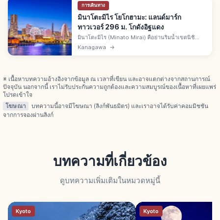
การเดินทาง
มินาโตะมิไร โยโกฮามะ: แลนด์มาร์ก
ทาวเวอร์ 296 ม. โกดังอิฐแดง
มินาโตะมิไร (Minato Mirai) คือย่านริมน้ำเขตนิชิ
เมืองโยโกฮามะ มีแลนด์มาร์กทาวเวอร์ 296 ม. คอสโม
Kanagawa
→
เวิลด์ โกดังอิฐแดง สกายการ์เดนชั้น 69 จากสถานี
โตเกียวรถไฟ 30 นาที
※ เนื้อหาบทความอ้างอิงจากข้อมูล ณ เวลาที่เขียน และอาจแตกต่างจากสถานการณ์
ปัจจุบัน นอกจากนี้ เราไม่รับประกันความถูกต้องและความสมบูรณ์ของเนื้อหาที่เผยแพร่
โปรดเข้าใจ
โฆษณา
บทความนี้อาจมีโฆษณา (ลิงก์พันธมิตร) และเราอาจได้รับค่าคอมมิชชัน
จากการจองผ่านลิงก์
บทความที่เกี่ยวข้อง
ดูบทความเพิ่มเติมในหมวดหมู่นี้
Kyoto
Kyoto