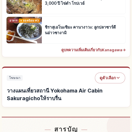
3,000 ปี ไข่ดำ โรปเวย์
อาหาร
ยอดนิยม #3
ชิราสุเอโนะชิมะ คานางาวะ: ลูกปลาซาร์ดี
นอ่าวซางามิ
ดูบทความเพิ่มเติมเกี่ยวกับKanagawa
→
ดูตัวเลือก
โฆษณา
วางแผนเที่ยวสถานี Yokohama Air Cabin
Sakuragichoให้ราบรื่น
หาที่พักใกล้สถานี Yokohama Air Cabin
↗
สารบัญ
Sakuragicho