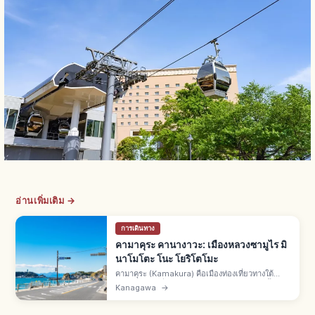
อ่านเพิ่มเติม →
การเดินทาง
คามาคุระ คานางาวะ: เมืองหลวงซามูไร มิ
นาโมโตะ โนะ โยริโตโมะ
คามาคุระ (Kamakura) คือเมืองท่องเที่ยวทางใต้
จ.คานางาวะ ที่มินาโมโตะ โนะ โยริโตโมะก่อตั้ง
Kanagawa
→
รัฐบาลคามาคุระ "เมืองหลวงเก่าซามูไร" วัดศาลเจ้า
พร้อมย่านโชนันริมทะเล