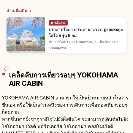
อ่านเพิ่มเติม →
การเดินทาง
ปราสาทโอดาวาระ คานางาวะ: ฐานตระกูล
โฮโจ 5 รุ่น 9 กม.
ปราสาทโอดาวาระ (Odawara-jō) เมืองโอดาวาระ
จ.คานางาวะ ตระกูลโอมอริสร้างกลางศตวรรษ 15
Kanagawa
→
โฮโจ โซอุนยึดราวปี 1500 ฐานตระกูลโฮโจ 5 รุ่น
โซกามาเอะปี 1590 ยาว 9 กม.
เคล็ดลับการเที่ยวรอบๆ YOKOHAMA
AIR CABIN
YOKOHAMA AIR CABIN สามารถใช้เป็นเป้าหมายหลักในการ
ขึ้นเอง หรือใช้เป็นส่วนหนึ่งของการเดินทางเพื่อท่องเที่ยวรอบๆ
ก็สะดวก
หากขึ้นจากฝั่งซากุรางิโจไปยังฝั่งชินโค จะสามารถเดินต่อไปยัง
โยโกฮาม่า เวิลด์ พอร์ตเตอร์ส โยโกฮาม่า คอสโมเวิลด์