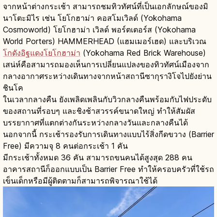
จากหน้าต่างกระเช้า สามารถชมทิวทัศน์ที่เป็นเอกลักษณ์ของมิ
นาโตะมิไร เช่น โยโกฮาม่า คอสโมเวิลด์ (Yokohama
Cosmoworld) โยโกฮาม่า เวิลด์ พอร์ตเตอร์ส (Yokohama
World Porters) HAMMERHEAD (แฮมเมอร์เฮด) และบริเวณ
โกดังอิฐแดงโยโกฮาม่า
(Yokohama Red Brick Warehouse)
เสน่ห์คือสามารถมองเห็นการเปลี่ยนแปลงของทิวทัศน์เมืองจาก
กลางอากาศระหว่างเดินทางจากหน้าสถานีซากุรางิโจไปยังย่าน
ชินโค
ในเวลากลางคืน ยังเพลิดเพลินกับวิวกลางคืนพร้อมกับไฟประดับ
ของสถานที่รอบๆ และชิงช้าสวรรค์ขนาดใหญ่ ทำให้สัมผัส
บรรยากาศที่แตกต่างกันระหว่างกลางวันและกลางคืนได้
นอกจากนี้ กระเช้ารองรับการเดินทางแบบไร้สิ่งกีดขวาง (Barrier
Free) มีความจุ 8 คนต่อกระเช้า 1 คัน
มีกระเช้าทั้งหมด 36 คัน สามารถขนคนได้สูงสุด 288 คน
อาคารสถานีก็ออกแบบเป็น Barrier Free ทำให้ครอบครัวที่ใช้รถ
เข็นเด็กหรือมีผู้ติดตามก็สามารถพิจารณาใช้ได้