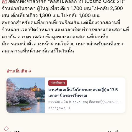
ตั๋ว
เซตกับชิงช้าสวรรค์ "คอสโมคล็อก 21 (Cosmo Clock 21)"
จำหน่ายในราคา ผู้ใหญ่เที่ยวเดียว 1,700 เยน ไป-กลับ 2,500
เยน เด็กเที่ยวเดียว 1,300 เยน ไป-กลับ 1,600 เยน
สะดวกสำหรับคนที่อยากเที่ยวพร้อมกัน แต่เนื่องจากสถานที่
จำหน่าย เวลาปิดจำหน่าย และเวลาเปิดบริการของแต่ละสถานที่
ต่างกัน ควรตรวจสอบข้อมูลของแต่ละสถานที่ก่อนซื้อ
มีการแนะนำตั๋วล่วงหน้าผ่านเว็บด้วย เหมาะสำหรับคนที่อยาก
ลดเวลารอที่หน้าเคาน์เตอร์ในวันนั้น
อ่านเพิ่มเติม →
การเดินทาง
สวนซันเคเอ็น โยโกฮามะ: สวนญี่ปุ่น 17.5
เฮกตาร์ อาคารโบราณ
สวนซันเคเอ็น (Sankei-en) คือสวนญี่ปุ่นเขตนากะ
เมืองโยโกฮามะ พื้นที่ 17.5 เฮกตาร์ สร้างโดยฮาระ
Kanagawa
→
โทมิทาโร่ นักธุรกิจค้าผ้าไหม รวมอาคาร
ประวัติศาสตร์จากทั่วญี่ปุ่น