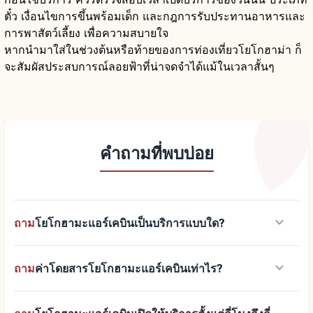
ตั๋ว เงื่อนไขการขึ้นพร้อมเด็ก และกฎการรับประทานอาหารและ
การพาสัตว์เลี้ยง เพื่อความสบายใจ
หากนำมาใส่ในช่วงต้นหรือท้ายของการท่องเที่ยวโยโกฮาม่า ก็
จะสัมผัสประสบการณ์ลอยฟ้าที่น่าจดจำได้แม้ในเวลาสั้นๆ
คำถามที่พบบ่อย
keyboard_arrow_down
ถาม
โยโกฮามะแอร์เคบินเป็นบริการแบบใด?
keyboard_arrow_down
ถาม
ค่าโดยสารโยโกฮามะแอร์เคบินเท่าไร?