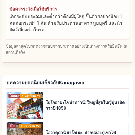
ข้อควรระวังเมื่อใช้บริการ
เด็กระดับประถมและต่ำกว่าต้องมีผู้ใหญ่ขึ้นด้วยอย่างน้อย 1
คนต่อกระเช้า 1 คัน ห้ามรับประทานอาหาร สูบบุหรี่ และนำ
สัตว์เลี้ยงเข้าในรถ
ข้อมูลล่าสุดโปรดตรวจสอบจากประกาศอย่างเป็นทางการหรือยืนยัน ณ
สถานที่จริง
บทความยอดนิยมเกี่ยวกับKanagawa
วัฒนธรรมดั้งเดิม
ยอดนิยม #1
โยโกฮามะไชน่าทาวน์: ใหญ่ที่สุดในญี่ปุ่น เปิด
ราวปี 1859
ชีวิต
ยอดนิยม #2
โอวาคุดานิ ฮาโกเนะ: ปากปล่องภูเขาไฟ