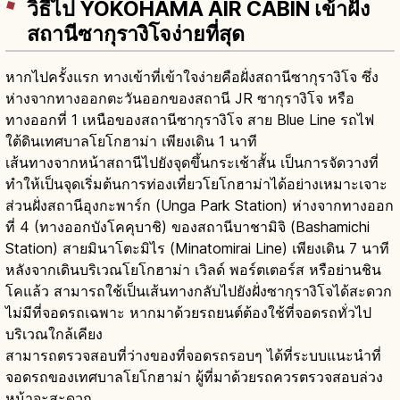
วิธีไป YOKOHAMA AIR CABIN เข้าฝั่ง
สถานีซากุรางิโจง่ายที่สุด
หากไปครั้งแรก ทางเข้าที่เข้าใจง่ายคือฝั่งสถานีซากุรางิโจ ซึ่ง
ห่างจากทางออกตะวันออกของสถานี JR ซากุรางิโจ หรือ
ทางออกที่ 1 เหนือของสถานีซากุรางิโจ สาย Blue Line รถไฟ
ใต้ดินเทศบาลโยโกฮาม่า เพียงเดิน 1 นาที
เส้นทางจากหน้าสถานีไปยังจุดขึ้นกระเช้าสั้น เป็นการจัดวางที่
ทำให้เป็นจุดเริ่มต้นการท่องเที่ยวโยโกฮาม่าได้อย่างเหมาะเจาะ
ส่วนฝั่งสถานีอุงกะพาร์ก (Unga Park Station) ห่างจากทางออก
ที่ 4 (ทางออกบังโคคุบาชิ) ของสถานีบาชามิจิ (Bashamichi
Station) สายมินาโตะมิไร (Minatomirai Line) เพียงเดิน 7 นาที
หลังจากเดินบริเวณโยโกฮาม่า เวิลด์ พอร์ตเตอร์ส หรือย่านชิน
โคแล้ว สามารถใช้เป็นเส้นทางกลับไปยังฝั่งซากุรางิโจได้สะดวก
ไม่มีที่จอดรถเฉพาะ หากมาด้วยรถยนต์ต้องใช้ที่จอดรถทั่วไป
บริเวณใกล้เคียง
สามารถตรวจสอบที่ว่างของที่จอดรถรอบๆ ได้ที่ระบบแนะนำที่
จอดรถของเทศบาลโยโกฮาม่า ผู้ที่มาด้วยรถควรตรวจสอบล่วง
หน้าจะสะดวก