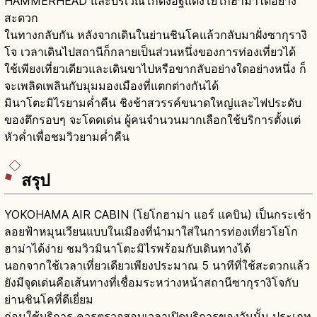
HAMMERHEAD และบริเวณโกดังอิฐแดงโยโกฮาม่าได้อย่าง
สะดวก
ในทางกลับกัน หลังจากเดินในย่านชินโคแล้วกลับมาฝั่งซากุรางิ
โจ เวลาเดินไปสถานีก็กลายเป็นส่วนหนึ่งของการท่องเที่ยวได้
ใช้เพียงเที่ยวเดียวและเดินขาไปหรือขากลับอย่างใดอย่างหนึ่ง ก็
จะเพลิดเพลินกับมุมมองเมืองที่แตกต่างกันได้
มินาโตะมิไรยามค่ำคืน ชิงช้าสวรรค์ขนาดใหญ่และไฟประดับ
ของตึกรอบๆ จะโดดเด่น ผู้คนจำนวนมากเลือกใช้บริการตั้งแต่
หัวค่ำเพื่อชมวิวยามค่ำคืน
สรุป
YOKOHAMA AIR CABIN (โยโกฮาม่า แอร์ แคบิน) เป็นกระเช้า
ลอยฟ้าหมุนเวียนแบบในเมืองที่นำมาใส่ในการท่องเที่ยวโยโก
ฮาม่าได้ง่าย ชมวิวมินาโตะมิไรพร้อมกับเดินทางได้
นอกจากใช้เวลาเที่ยวเดียวเพียงประมาณ 5 นาทีที่ใช้สะดวกแล้ว
ยังมีจุดเด่นคือเส้นทางที่เชื่อมระหว่างหน้าสถานีซากุรางิโจกับ
ย่านชินโคที่ดีเยี่ยม
ก่อนใช้บริการ ควรตรวจสอบเวลาเปิดบริการของวันนั้น ประเภท