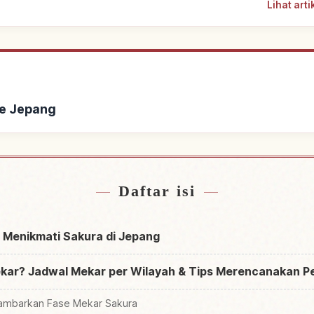
Lihat art
ke Jepang
 dekat Jepang
Cari aktivit
↗
Daftar isi
 Menikmati Sakura di Jepang
ar? Jadwal Mekar per Wilayah & Tips Merencanakan Pe
ambarkan Fase Mekar Sakura