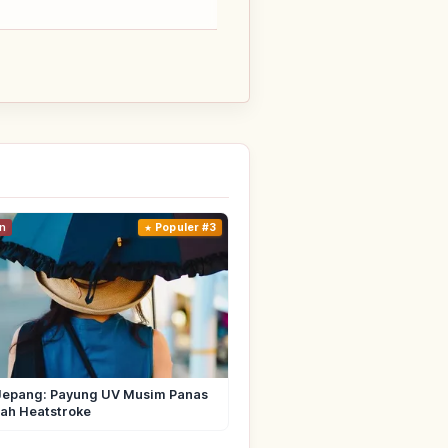
n
Populer #3
Jepang: Payung UV Musim Panas
ah Heatstroke