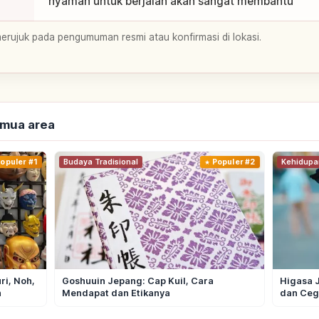
nyaman untuk berjalan akan sangat membantu
merujuk pada pengumuman resmi atau konfirmasi di lokasi.
emua area
opuler #1
Budaya Tradisional
Populer #2
Kehidupa
i, Noh,
Goshuuin Jepang: Cap Kuil, Cara
Higasa 
n
Mendapat dan Etikanya
dan Ceg