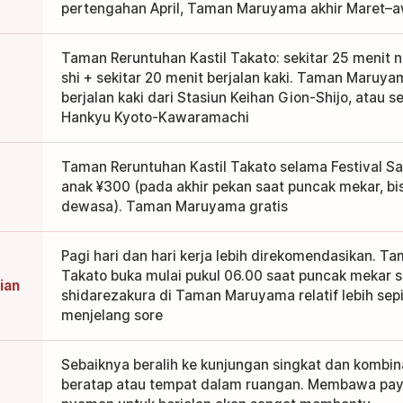
pertengahan April, Taman Maruyama akhir Maret–aw
Taman Reruntuhan Kastil Takato: sekitar 25 menit na
shi + sekitar 20 menit berjalan kaki. Taman Maruyam
berjalan kaki dari Stasiun Keihan Gion-Shijo, atau se
Hankyu Kyoto-Kawaramachi
Taman Reruntuhan Kastil Takato selama Festival S
anak ¥300 (pada akhir pekan saat puncak mekar, bi
dewasa). Taman Maruyama gratis
Pagi hari dan hari kerja lebih direkomendasikan. T
Takato buka mulai pukul 06.00 saat puncak mekar s
ian
shidarezakura di Taman Maruyama relatif lebih sepi
menjelang sore
Sebaiknya beralih ke kunjungan singkat dan kombi
beratap atau tempat dalam ruangan. Membawa payu