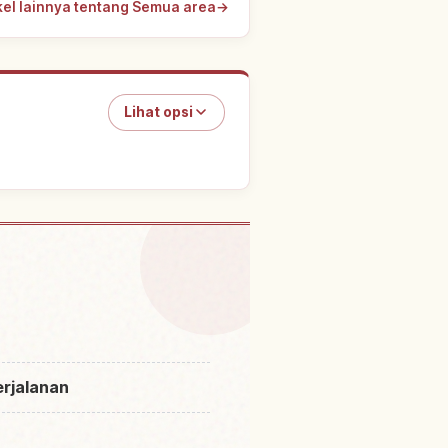
ikel lainnya tentang Semua area
→
Lihat opsi
as di Jepang
↗
rjalanan