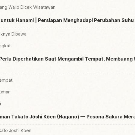
ang Wajib Dicek Wisatawan
 untuk Hanami | Persiapan Menghadapi Perubahan Suhu
iknya Dibawa
ingkat
g Perlu Diperhatikan Saat Mengambil Tempat, Membuang
Tempat
numan
i
Taman Takato Jōshi Kōen (Nagano) — Pesona Sakura Me
kato Jōshi Kōen