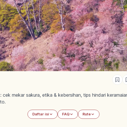
ek mekar sakura, etika & kebersihan, tips hindari keramaian
to.
Daftar isi
FAQ
Rute