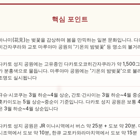
핵심 포인트
하나미(花見)는 벚꽃을 감상하며 봄을 만끽하는 일본 문화입니다. 
히간자쿠라와 교토 마루야마 공원의 '기온의 밤벚꽃' 등 명소의 볼
다카토 성지 공원에는 고유종인 다카토오코히간자쿠라가 약 1,500그루
가 분홍색으로 물듭니다. 마루야마 공원에는 '기온의 밤벚꽃'으로 불
조명도 실시됩니다
규슈·시코쿠는 3월 하순~4월 상순, 간토·간사이는 3월 하순~4월 중순
홋카이도는 5월 상순~중순이 기준입니다. 다카토 성지 공원은 보통 
은 3월 하순~4월 상순입니다
다카토 성지 공원은 JR 이나시역에서 버스 약 25분 + 도보 약 20분
시조역에서 도보 약 10분, 한큐 교토카와라마치역에서 도보 약 15분