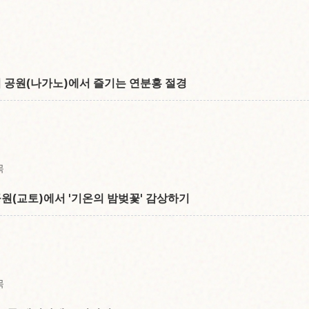
지 공원(나가노)에서 즐기는 연분홍 절경
목
공원(교토)에서 '기온의 밤벚꽃' 감상하기
목