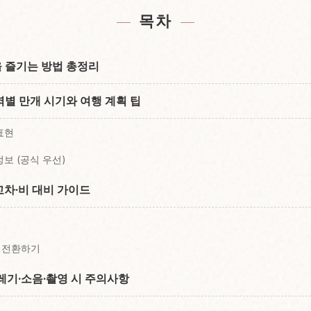
숙소 찾기
일본 체
↗
목차
을 즐기는 방법 총정리
역별 만개 시기와 여행 계획 팁
표현
보 (공식 우선)
차·비 대비 가이드
로 전환하기
레기·소음·촬영 시 주의사항