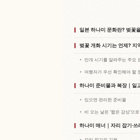
일본 근처 
일본 하나미 문화란? 벚꽃
벚꽃 개화 시기는 언제? 지
만개 시기를 알려주는 주요 
여행자가 우선 확인해야 할 정
하나미 준비물과 복장｜일교
있으면 편리한 준비물
비 오는 날은 '짧은 감상'으
하나미 매너｜자리 잡기·쓰
자리 잡기의 기본