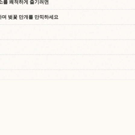
소를 쾌적하게 즐기려면
며 벚꽃 만개를 만끽하세요