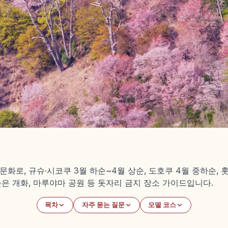
문화로, 규슈·시코쿠 3월 하순~4월 상순, 도호쿠 4월 중하순,
늦은 개화, 마루야마 공원 등 돗자리 금지 장소 가이드입니다.
목차
자주 묻는 질문
모델 코스