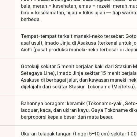
bala, merah = kesehatan, emas = rezeki, merah mud
biru = keselamatan, hijau = lulus ujian — tiap war
berbeda.
Tempat-tempat terkait maneki-neko tersebar: Gotok
asal usul), Imado Jinja di Asakusa (terkenal untuk 
Aichi (pusat produksi maneki-neko terbesar di Jepa
Gotokuji sekitar 5 menit berjalan kaki dari Stasiun
Setagaya Line), Imado Jinja sekitar 15 menit berjala
Asakusa di berbagai jalur, dan kawasan maneki-ne
dijelajahi dari sekitar Stasiun Tokoname (Meitetsu).
Bahannya beragam: keramik (Tokoname-yaki, Seto-ya
lacquer, kaca, dan ukiran kayu. Gaya Tokoname dik
berproporsi kepala besar dan mata besar.
Ukuran telapak tangan (tinggi 5–10 cm) sekitar 1.