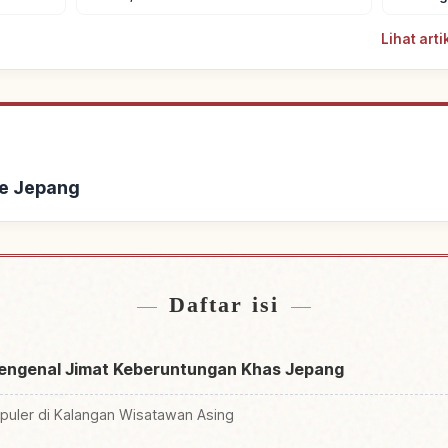
Lihat art
ke Jepang
 dekat Jepang
Cari aktivit
↗
Daftar isi
Mengenal Jimat Keberuntungan Khas Jepang
uler di Kalangan Wisatawan Asing