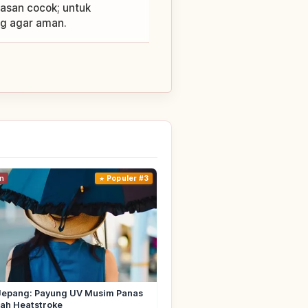
lasan cocok; untuk
ng agar aman.
n
Populer #3
Jepang: Payung UV Musim Panas
ah Heatstroke