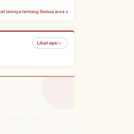
ikel lainnya tentang Semua area
→
Lihat opsi
as di Jepang
↗