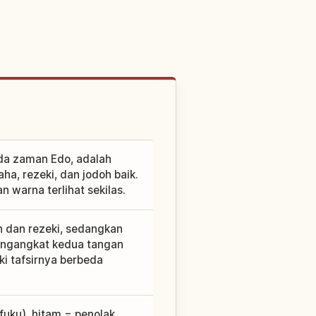
da zaman Edo, adalah
a, rezeki, dan jodoh baik.
n warna terlihat sekilas.
 dan rezeki, sedangkan
engangkat kedua tangan
ki tafsirnya berbeda
uku), hitam = penolak