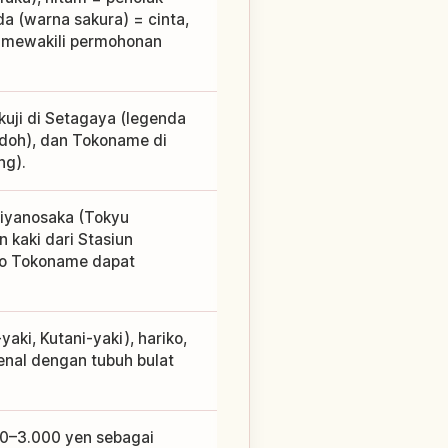
a (warna sakura) = cinta,
na mewakili permohonan
uji di Setagaya (legenda
jodoh), dan Tokoname di
ng).
 Miyanosaka (Tokyu
n kaki dari Stasiun
ko Tokoname dapat
ki, Kutani-yaki), hariko,
enal dengan tubuh bulat
000–3.000 yen sebagai