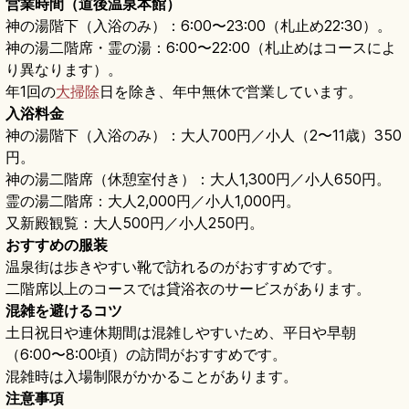
営業時間（道後温泉本館）
神の湯階下（入浴のみ）：6:00〜23:00（札止め22:30）。
神の湯二階席・霊の湯：6:00〜22:00（札止めはコースによ
り異なります）。
年1回の
大掃除
日を除き、年中無休で営業しています。
入浴料金
神の湯階下（入浴のみ）：大人700円／小人（2〜11歳）350
円。
神の湯二階席（休憩室付き）：大人1,300円／小人650円。
霊の湯二階席：大人2,000円／小人1,000円。
又新殿観覧：大人500円／小人250円。
おすすめの服装
温泉街は歩きやすい靴で訪れるのがおすすめです。
二階席以上のコースでは貸浴衣のサービスがあります。
混雑を避けるコツ
土日祝日や連休期間は混雑しやすいため、平日や早朝
（6:00〜8:00頃）の訪問がおすすめです。
混雑時は入場制限がかかることがあります。
注意事項