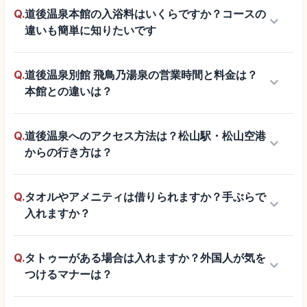
Q.
道後温泉本館の入浴料はいくらですか？コースの
keyboard_arrow_down
違いも簡単に知りたいです
Q.
道後温泉別館 飛鳥乃湯泉の営業時間と料金は？
keyboard_arrow_down
本館との違いは？
Q.
道後温泉へのアクセス方法は？松山駅・松山空港
keyboard_arrow_down
からの行き方は？
Q.
タオルやアメニティは借りられますか？手ぶらで
keyboard_arrow_down
入れますか？
Q.
タトゥーがある場合は入れますか？外国人が気を
keyboard_arrow_down
つけるマナーは？