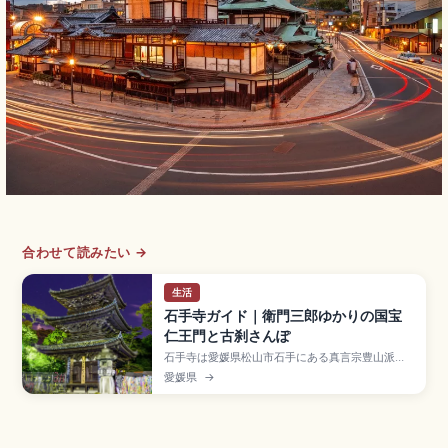
合わせて読みたい →
生活
石手寺ガイド｜衛門三郎ゆかりの国宝
仁王門と古刹さんぽ
石手寺は愛媛県松山市石手にある真言宗豊山派の
寺院で、四国八十八ヶ所霊場の第51番札所として
愛媛県
→
衛門三郎再来伝説で知られる古刹です。国宝の仁
王門(鎌倉時代)、重要文化財の三重塔・本堂、ミシ
ュラン1つ星です。マントラ洞窟、道後温泉から約
1km、伊予鉄「道後温泉駅」から徒歩約15〜20
分、参拝無料のアクセスも押さえました。