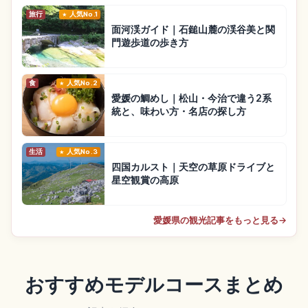
旅行
人気No.1
面河渓ガイド｜石鎚山麓の渓谷美と関
門遊歩道の歩き方
食
人気No.2
愛媛の鯛めし｜松山・今治で違う2系
統と、味わい方・名店の探し方
生活
人気No.3
四国カルスト｜天空の草原ドライブと
星空観賞の高原
愛媛県の観光記事をもっと見る
→
おすすめモデルコースまとめ