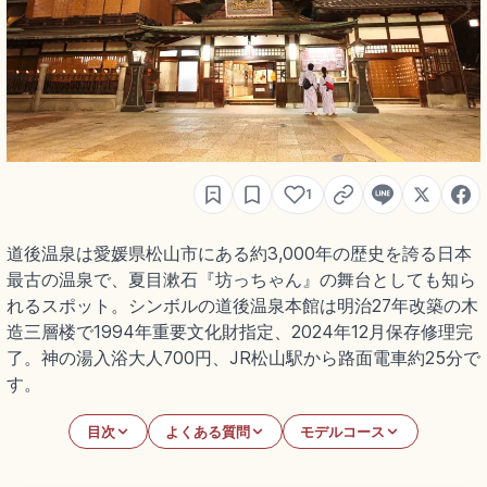
1
道後温泉は愛媛県松山市にある約3,000年の歴史を誇る日本
最古の温泉で、夏目漱石『坊っちゃん』の舞台としても知ら
れるスポット。シンボルの道後温泉本館は明治27年改築の木
造三層楼で1994年重要文化財指定、2024年12月保存修理完
了。神の湯入浴大人700円、JR松山駅から路面電車約25分で
す。
目次
よくある質問
モデルコース