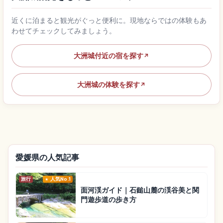
近くに泊まると観光がぐっと便利に。現地ならではの体験もあ
わせてチェックしてみましょう。
大洲城付近の宿を探す
↗
大洲城の体験を探す
↗
愛媛県の人気記事
旅行
人気No.1
面河渓ガイド｜石鎚山麓の渓谷美と関
門遊歩道の歩き方