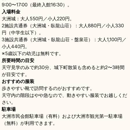
9:00〜17:00（最終入館16:30）。
入場料金
大洲城：大人550円／小人220円。
2施設共通券（大洲城・臥龍山荘）：大人880円／小人330
円（中学生以下）。
3施設共通券（大洲城・臥龍山荘・盤泉荘）：大人1,100円／
小人440円。
※5歳以下の幼児は無料です。
所要時間の目安
天守見学のみで約30分、城下町散策も含めると約2〜3時間
が目安です。
おすすめの服装
歩きやすい靴で訪問するのがおすすめです。
天守内の階段はやや急なので、動きやすい服装でお越しくだ
さい。
駐車場
大洲市民会館駐車場（有料）および大洲市観光第一駐車場
（無料）が利用できます。