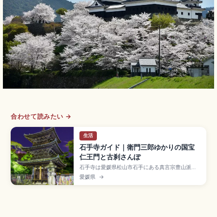
合わせて読みたい →
生活
石手寺ガイド｜衛門三郎ゆかりの国宝
仁王門と古刹さんぽ
石手寺は愛媛県松山市石手にある真言宗豊山派の
寺院で、四国八十八ヶ所霊場の第51番札所として
愛媛県
→
衛門三郎再来伝説で知られる古刹です。国宝の仁
王門(鎌倉時代)、重要文化財の三重塔・本堂、ミシ
ュラン1つ星です。マントラ洞窟、道後温泉から約
1km、伊予鉄「道後温泉駅」から徒歩約15〜20
分、参拝無料のアクセスも押さえました。