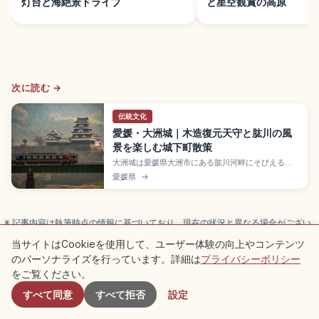
灯台と海絶景ドライブ
と星空観賞の高原
次に読む →
伝統文化
愛媛・大洲城｜木造復元天守と肱川の風
景を楽しむ城下町散策
大洲城は愛媛県大洲市にある肱川河畔にそびえる
「伊予の小京都」のシンボルで、2004年に戦後初の
愛媛県
→
四重四階の木造復元天守として再建された名城。明
治期の古写真や木組み模型をもとに伝統工法で再現
されたスポット。入場大人550円、9:00〜17:00、
JR伊予大洲駅からタクシー約5〜10分のアクセスを
※ 記事内容は執筆時点の情報に基づいており、現在の状況と異なる場合がござい
まとめました。
ます。また掲載内容は正確性・完全性を保証するものではありませんので、ご了
当サイトはCookieを使用して、ユーザー体験の向上やコンテンツ
承ください。
のパーソナライズを行っています。詳細は
プライバシーポリシー
付近のスポット
PR
本記事には広告（アフィリエイトリンク）を含む場合があります。リンク
をご覧ください。
を経由したお申込みで運営者が手数料を得ることがあります。
すべて同意
すべて拒否
設定