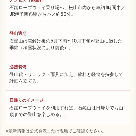
石鎚ロープウェイ乗り場へ、松山市内から車約1時間半／
JR伊予西条駅からバス約50分。
登山適期
石鎚山は雪解け後の5月下旬〜10月下旬が登山に適した
季節（積雪状況により前後）。
必携装備
登山靴・リュック・雨具に加え、飲料と軽食を持参して
計画を立てる。
日帰りのイメージ
石鎚ロープウェイを利用すれば、石鎚山は日帰りでも山
頂までの登山を楽しめる。
※最新情報は公式発表または現地でご確認ください。