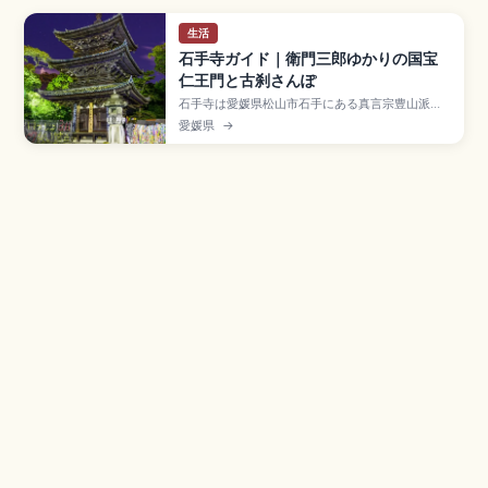
生活
石手寺ガイド｜衛門三郎ゆかりの国宝
仁王門と古刹さんぽ
石手寺は愛媛県松山市石手にある真言宗豊山派の
寺院で、四国八十八ヶ所霊場の第51番札所として
愛媛県
→
衛門三郎再来伝説で知られる古刹です。国宝の仁
王門(鎌倉時代)、重要文化財の三重塔・本堂、ミシ
ュラン1つ星です。マントラ洞窟、道後温泉から約
1km、伊予鉄「道後温泉駅」から徒歩約15〜20
分、参拝無料のアクセスも押さえました。