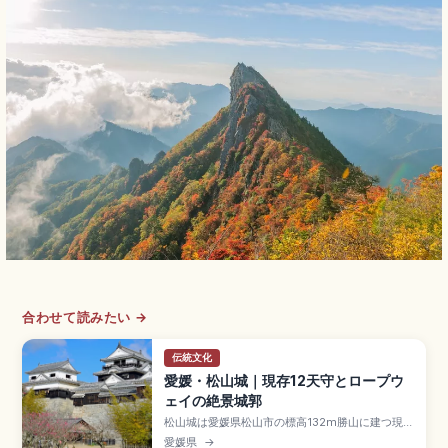
合わせて読みたい →
伝統文化
愛媛・松山城｜現存12天守とロープウ
ェイの絶景城郭
松山城は愛媛県松山市の標高132m勝山に建つ現存
12天守のひとつで、慶長7年(1602年)加藤嘉明が
愛媛県
→