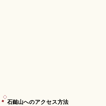
群、夏は天の川の星空観察、姫鶴平キャンプ場、
冬期通行止めをまとめました。
石鎚山へのアクセス方法