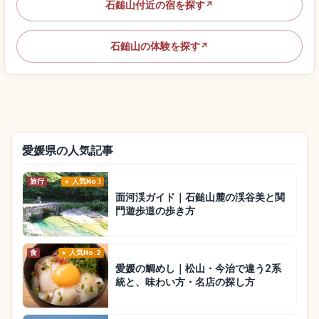
石鎚山付近の宿を探す
↗
石鎚山の体験を探す
↗
愛媛県の人気記事
旅行
人気No.1
面河渓ガイド｜石鎚山麓の渓谷美と関
門遊歩道の歩き方
食
人気No.2
愛媛の鯛めし｜松山・今治で違う2系
統と、味わい方・名店の探し方