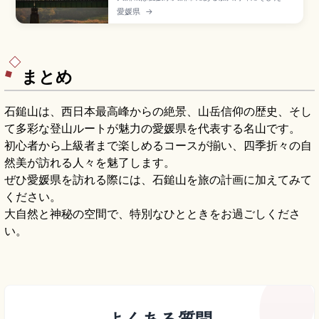
「伊予の小京都」のシンボルで、2004年に戦後
愛媛県
→
初の四重四階の木造復元天守として再建された名
城。明治期の古写真や木組み模型をもとに伝統工
法で再現されたスポット。入場大人550円、
9:00〜17:00、JR伊予大洲駅からタクシー約5〜
10分のアクセスをまとめました。
まとめ
石鎚山は、西日本最高峰からの絶景、山岳信仰の歴史、そし
て多彩な登山ルートが魅力の愛媛県を代表する名山です。
初心者から上級者まで楽しめるコースが揃い、四季折々の自
然美が訪れる人々を魅了します。
ぜひ愛媛県を訪れる際には、石鎚山を旅の計画に加えてみて
ください。
大自然と神秘の空間で、特別なひとときをお過ごしくださ
い。