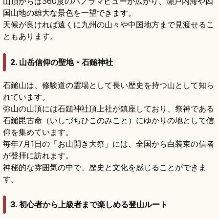
山頂からは360度のパノラマビューが広がり、瀬戸内海や四
国山地の雄大な景色を一望できます。
天候が良ければ遠くに九州の山々や中国地方まで見渡せるこ
ともあります。
2. 山岳信仰の聖地・石鎚神社
石鎚山は、修験道の霊場として長い歴史を持つ山として知ら
れています。
弥山の山頂には石鎚神社頂上社が鎮座しており、祭神である
石鎚毘古命（いしづちひこのみこと）にゆかりの地として信
仰を集めています。
毎年7月1日の「お山開き大祭」には、全国から白装束の信者
が登拝に訪れます。
神秘的な雰囲気の中で、歴史と文化を感じることができま
す。
3. 初心者から上級者まで楽しめる登山ルート