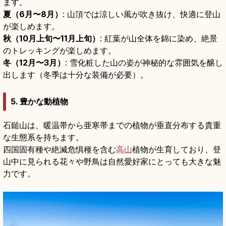
ます。
夏（6月〜8月）
: 山頂では涼しい風が吹き抜け、快適に登山
が楽しめます。
秋（10月上旬〜11月上旬）
: 紅葉が山全体を錦に染め、絶景
のトレッキングが楽しめます。
冬（12月〜3月）
: 雪化粧した山の姿が神秘的な雰囲気を醸し
出します（冬季は十分な装備が必要）。
5. 豊かな動植物
石鎚山は、暖温帯から亜寒帯までの植物が垂直分布する貴重
な生態系を持ちます。
四国固有種や絶滅危惧種を含む
高山
植物が生育しており、登
山中に見られる花々や野鳥は自然愛好家にとっても大きな魅
力です。