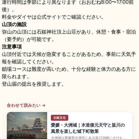
運行時間は季節により異なります（おおむね8:00〜17:00前
後）。
料金やダイヤは公式サイトでご確認ください。
山頂の施設
弥山の山頂には石鎚神社頂上山荘があり、休憩・食事・宿泊
（要予約）が可能です。
注意事項
山頂付近では天候が急変することがあるため、事前に天気予
報を確認してください。
鎖場コースは難度が高いため、十分な経験と体力のある方に
限られます。
登山届の提出を推奨します。
合わせて読みたい →
伝統文化
愛媛・大洲城｜木造復元天守と肱川の
風景を楽しむ城下町散策
大洲城は愛媛県大洲市にある肱川河畔にそびえる