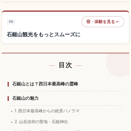
宿・体験を見る
PR
石鎚山観光をもっとスムーズに
目次
石鎚山付近の宿を探す
↗
石鎚山の体験を探す
↗
石鎚山とは？西日本最高峰の霊峰
石鎚山の魅力
1. 西日本最高峰からの絶景パノラマ
2. 山岳信仰の聖地・石鎚神社