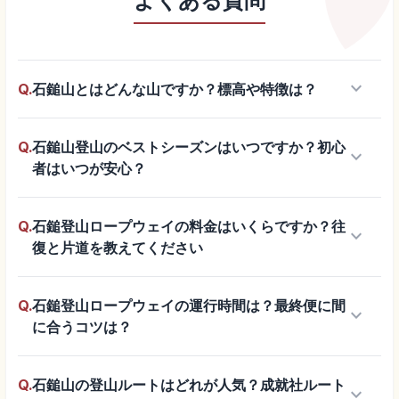
よくある質問
keyboard_arrow_down
Q.
石鎚山とはどんな山ですか？標高や特徴は？
Q.
石鎚山登山のベストシーズンはいつですか？初心
keyboard_arrow_down
者はいつが安心？
Q.
石鎚登山ロープウェイの料金はいくらですか？往
keyboard_arrow_down
復と片道を教えてください
Q.
石鎚登山ロープウェイの運行時間は？最終便に間
keyboard_arrow_down
に合うコツは？
Q.
石鎚山の登山ルートはどれが人気？成就社ルート
keyboard_arrow_down