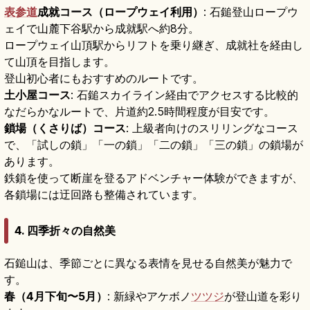
表参道
成就コース（ロープウェイ利用）
: 石鎚登山ロープウ
ェイで山麓下谷駅から成就駅へ約8分。
ロープウェイ山頂駅からリフトを乗り継ぎ、成就社を経由し
て山頂を目指します。
登山初心者にもおすすめのルートです。
土小屋コース
: 石鎚スカイライン経由でアクセスする比較的
なだらかなルートで、片道約2.5時間程度が目安です。
鎖場（くさりば）コース
: 上級者向けのスリリングなコース
で、「試しの鎖」「一の鎖」「二の鎖」「三の鎖」の鎖場が
あります。
鉄鎖を使って断崖を登るアドベンチャー体験ができますが、
各鎖場には迂回路も整備されています。
4. 四季折々の自然美
石鎚山は、季節ごとに異なる表情を見せる自然美が魅力で
す。
春（4月下旬〜5月）
: 新緑やアケボノ
ツツジ
が登山道を彩り