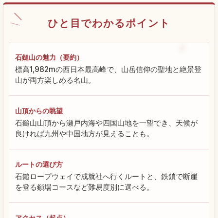
ひと目でわかるポイント
石鎚山の魅力（要約）
標高1,982mの西日本最高峰で、山岳信仰の聖地と絶景登
山が両方楽しめる名山。
山頂からの眺望
石鎚山山頂から瀬戸内海や四国山地を一望でき、天候が
良ければ九州や中国地方が見えることも。
ルートの選び方
石鎚ロープウェイで成就社へ行くルートと、鉄鎖で断崖
を登る鎖場コースなど難易度別に選べる。
アクセス（起点）