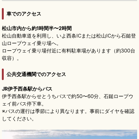
車でのアクセス
松山市内から約1時間半〜2時間
松山自動車道を利用し、いよ西条ICまたは松山ICから石鎚登
山ロープウェイ乗り場へ。
ロープウェイ乗り場付近に有料駐車場があります（約300台
収容）。
公共交通機関でのアクセス
JR伊予西条駅からバス
伊予西条駅からせとうちバスで約50〜60分、石鎚ロープウ
ェイ前バス停下車。
※バスの運行は季節により異なります。事前にダイヤを確認
してください。