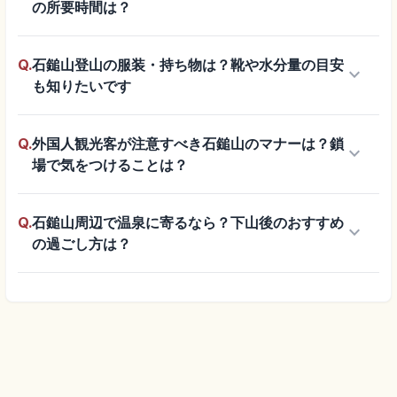
の所要時間は？
Q.
石鎚山登山の服装・持ち物は？靴や水分量の目安
keyboard_arrow_down
も知りたいです
Q.
外国人観光客が注意すべき石鎚山のマナーは？鎖
keyboard_arrow_down
場で気をつけることは？
Q.
石鎚山周辺で温泉に寄るなら？下山後のおすすめ
keyboard_arrow_down
の過ごし方は？