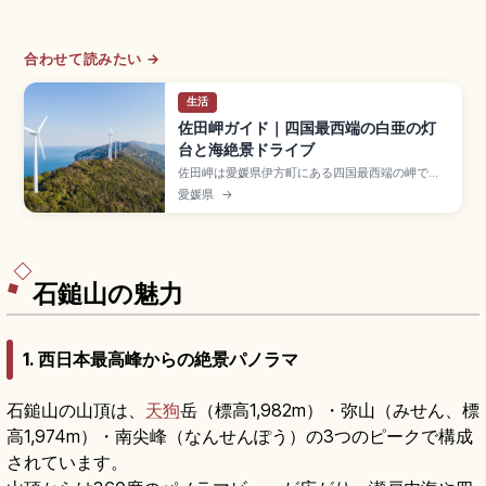
合わせて読みたい →
生活
佐田岬ガイド｜四国最西端の白亜の灯
台と海絶景ドライブ
佐田岬は愛媛県伊方町にある四国最西端の岬で、
全長約40〜50kmの国内有数の細長い半島の先端
愛媛県
→
に位置するスポット。白亜の佐田岬灯台、椿山展
望台、せと風の丘パーク、岬サバ・岬あじ、メロ
ディーライン(国道197号)、駐車場から灯台まで徒
歩約20分、松山自動車道大洲ICから約2〜2.5時間
です。
石鎚山の魅力
1. 西日本最高峰からの絶景パノラマ
石鎚山の山頂は、
天狗
岳（標高1,982m）・弥山（みせん、標
高1,974m）・南尖峰（なんせんぽう）の3つのピークで構成
されています。