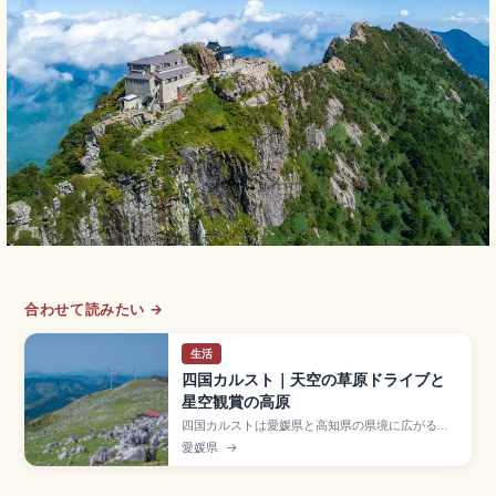
合わせて読みたい →
生活
四国カルスト｜天空の草原ドライブと
星空観賞の高原
四国カルストは愛媛県と高知県の県境に広がる標
高約1,400mの高原で、秋吉台・平尾台と並ぶ日
愛媛県
→
本三大カルストのひとつ「天空の草原」と呼ばれ
るスポット。「天空の道」のドライブが人気で
す。天狗高原・姫鶴平、カレンフェルトの石灰岩