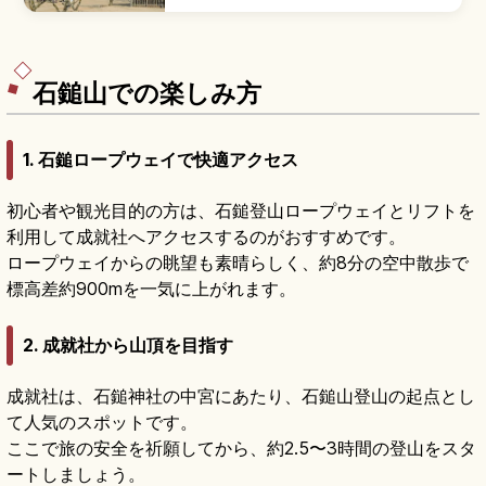
築城開始した連立式天守の名城スポット。安政元
年(1854年)再建。日本さくら名所100選・桜約
200本、ロープウェイ約3分・リフト約6分(往復
520円)、天守観覧大人500円台です。
石鎚山での楽しみ方
1. 石鎚ロープウェイで快適アクセス
初心者や観光目的の方は、石鎚登山ロープウェイとリフトを
利用して成就社へアクセスするのがおすすめです。
ロープウェイからの眺望も素晴らしく、約8分の空中散歩で
標高差約900mを一気に上がれます。
2. 成就社から山頂を目指す
成就社は、石鎚神社の中宮にあたり、石鎚山登山の起点とし
て人気のスポットです。
ここで旅の安全を祈願してから、約2.5〜3時間の登山をスタ
ートしましょう。