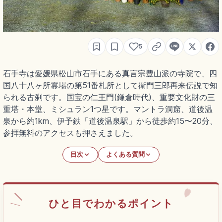
5
石手寺は愛媛県松山市石手にある真言宗豊山派の寺院で、四
国八十八ヶ所霊場の第51番札所として衛門三郎再来伝説で知
られる古刹です。国宝の仁王門(鎌倉時代)、重要文化財の三
重塔・本堂、ミシュラン1つ星です。マントラ洞窟、道後温
泉から約1km、伊予鉄「道後温泉駅」から徒歩約15〜20分、
参拝無料のアクセスも押さえました。
目次
よくある質問
ひと目でわかるポイント