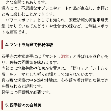
ークな空間でもあります。
境内には、不思議なオブジェやアート作品が点在し、参拝と
ともに楽しむことができます。
「パワースポット」としても知られ、安産祈願の訶梨帝母天
堂（かりていもてんどう）や仕合せの鐘など、ご利益スポッ
トも豊富です。
4. マントラ洞窟で神秘体験
石手寺の本堂裏手には「マントラ
洞窟
」と呼ばれる洞窟があ
り、独特の雰囲気を味わえます。
内部には地蔵菩薩や仏像が安置され、「悟り」と「八十八ヶ
所」をテーマとした祈りの場として知られています。
真っ暗な洞窟の中を進む体験は、心を落ち着け新たな気づき
を得られると評判です。
見学には拝観料が必要です。
5. 四季折々の自然美