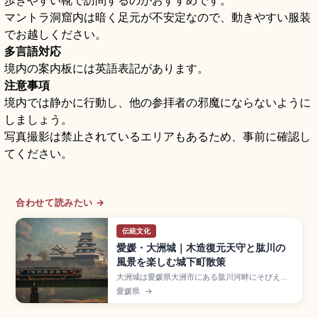
歩きやすい靴で訪問するのがおすすめです。
マントラ洞窟内は暗く足元が不安定なので、動きやすい服装
でお越しください。
多言語対応
境内の案内板には英語表記があります。
注意事項
境内では静かに行動し、他の参拝者の邪魔にならないように
しましょう。
写真撮影は禁止されているエリアもあるため、事前に確認し
てください。
合わせて読みたい →
伝統文化
愛媛・大洲城｜木造復元天守と肱川の
風景を楽しむ城下町散策
大洲城は愛媛県大洲市にある肱川河畔にそびえる
「伊予の小京都」のシンボルで、2004年に戦後
愛媛県
→
初の四重四階の木造復元天守として再建された名
城。明治期の古写真や木組み模型をもとに伝統工