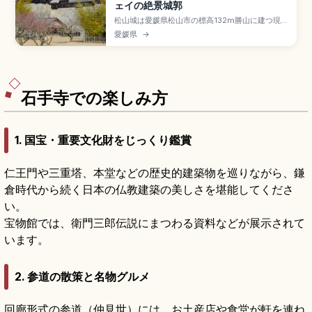
ェイの絶景城郭
松山城は愛媛県松山市の標高132m勝山に建つ現存
12天守のひとつで、慶長7年(1602年)加藤嘉明が
愛媛県
→
築城開始した連立式天守の名城スポット。安政元
年(1854年)再建。日本さくら名所100選・桜約
200本、ロープウェイ約3分・リフト約6分(往復
520円)、天守観覧大人500円台です。
石手寺での楽しみ方
1. 国宝・重要文化財をじっくり鑑賞
仁王門や三重塔、本堂などの歴史的建築物を巡りながら、鎌
倉時代から続く日本の仏教建築の美しさを堪能してくださ
い。
宝物館では、衛門三郎伝説にまつわる資料などが展示されて
います。
2. 参道の散策と名物グルメ
回廊形式の参道（仲見世）には、お土産店や食堂が軒を連ね