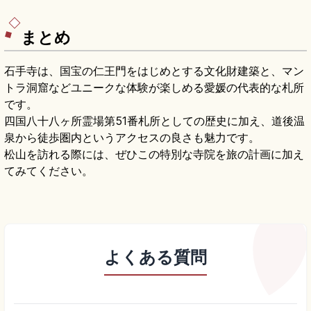
法で再現されたスポット。入場大人550円、
9:00〜17:00、JR伊予大洲駅からタクシー約5〜
10分のアクセスをまとめました。
まとめ
石手寺は、国宝の仁王門をはじめとする文化財建築と、マン
トラ洞窟などユニークな体験が楽しめる愛媛の代表的な札所
です。
四国八十八ヶ所霊場第51番札所としての歴史に加え、道後温
泉から徒歩圏内というアクセスの良さも魅力です。
松山を訪れる際には、ぜひこの特別な寺院を旅の計画に加え
てみてください。
よくある質問