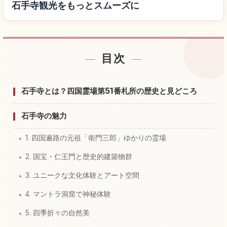
石手寺観光をもっとスムーズに
目次
石手寺付近の宿を探す
↗
石手寺の体験を探す
↗
石手寺とは？四国霊場第51番札所の歴史と見どころ
石手寺の魅力
1. 四国遍路の元祖「衛門三郎」ゆかりの霊場
2. 国宝・仁王門と歴史的建築物群
3. ユニークな文化体験とアート空間
4. マントラ洞窟で神秘体験
5. 四季折々の自然美