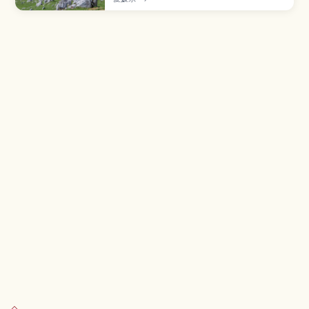
本三大カルストのひとつ「天空の草原」と呼ばれ
るスポット。「天空の道」のドライブが人気で
す。天狗高原・姫鶴平、カレンフェルトの石灰岩
群、夏は天の川の星空観察、姫鶴平キャンプ場、
冬期通行止めをまとめました。