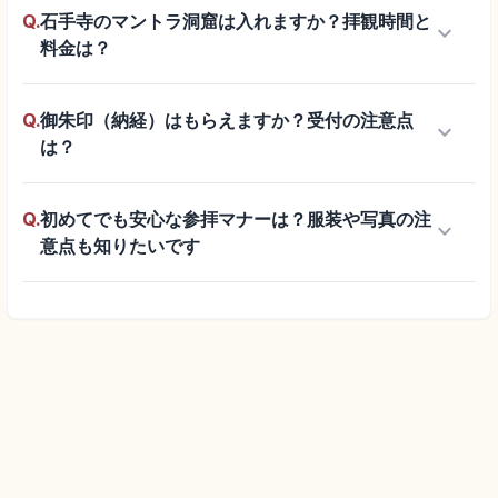
Q.
石手寺のマントラ洞窟は入れますか？拝観時間と
keyboard_arrow_down
料金は？
Q.
御朱印（納経）はもらえますか？受付の注意点
keyboard_arrow_down
は？
Q.
初めてでも安心な参拝マナーは？服装や写真の注
keyboard_arrow_down
意点も知りたいです