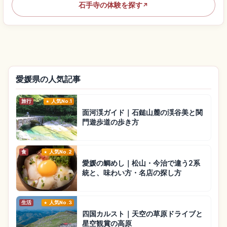
石手寺の体験を探す
↗
愛媛県の人気記事
旅行
人気No.1
面河渓ガイド｜石鎚山麓の渓谷美と関
門遊歩道の歩き方
食
人気No.2
愛媛の鯛めし｜松山・今治で違う2系
統と、味わい方・名店の探し方
生活
人気No.3
四国カルスト｜天空の草原ドライブと
星空観賞の高原