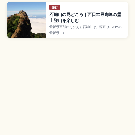
旅行
石鎚山の見どころ｜西日本最高峰の霊
山登山を楽しむ
愛媛県西部にそびえる石鎚山は、標高1,982mの
西日本最高峰であり、古くから山岳信仰の聖地と
愛媛県
→
して知られる名山です。ロープウェイで気軽に行
ける成就社エリアから鎖場に挑戦する本格登山ル
ートまで、絶景ポイントや四季の自然、モデルコ
ース、アクセスと装備のポイントを紹介し、初心
者から上級者までの登山計画づくりをサポートし
ます。