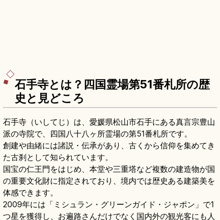
石手寺とは？四国霊場第51番札所の歴
史と見どころ
石手寺（いしてじ）は、愛媛県松山市石手にある真言宗豊山
派の寺院で、四国八十八ヶ所霊場の第51番札所です。
創建や由緒には諸説・伝承があり、古くから信仰を集めてき
た古刹として知られています。
国宝の仁王門をはじめ、本堂や三重塔など複数の建造物が国
の重要文化財に指定されており、境内では歴史ある建築美を
体感できます。
2009年には「ミシュラン・グリーンガイド・ジャポン」で1
つ星を獲得し、お遍路さんだけでなく国内外の観光客にも人