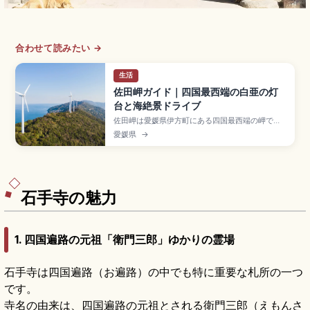
合わせて読みたい →
生活
佐田岬ガイド｜四国最西端の白亜の灯
台と海絶景ドライブ
佐田岬は愛媛県伊方町にある四国最西端の岬で、
全長約40〜50kmの国内有数の細長い半島の先端
愛媛県
→
に位置するスポット。白亜の佐田岬灯台、椿山展
望台、せと風の丘パーク、岬サバ・岬あじ、メロ
ディーライン(国道197号)、駐車場から灯台まで徒
歩約20分、松山自動車道大洲ICから約2〜2.5時間
です。
石手寺の魅力
1. 四国遍路の元祖「衛門三郎」ゆかりの霊場
石手寺は四国遍路（お遍路）の中でも特に重要な札所の一つ
です。
寺名の由来は、四国遍路の元祖とされる衛門三郎（えもんさ