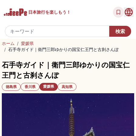
日本旅行を
楽しもう！
ホーム
/
愛媛県
/
石手寺ガイド｜衛門三郎ゆかりの国宝仁王門と古刹さんぽ
石手寺ガイド｜衛門三郎ゆかりの国宝仁
王門と古刹さんぽ
愛媛県
徳島県
香川県
高知県