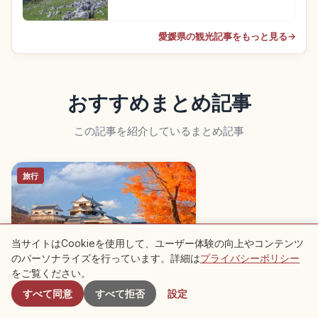
愛媛県の観光記事をもっと見る
→
おすすめまとめ記事
この記事を紹介しているまとめ記事
旅行
当サイトはCookieを使用して、ユーザー体験の向上やコンテンツ
のパーソナライズを行っています。詳細は
プライバシーポリシー
付近のスポット
をご覧ください。
松山観光スポット10選｜初めての道
すべて同意
すべて拒否
設定
後温泉・松山城周辺を巡る旅