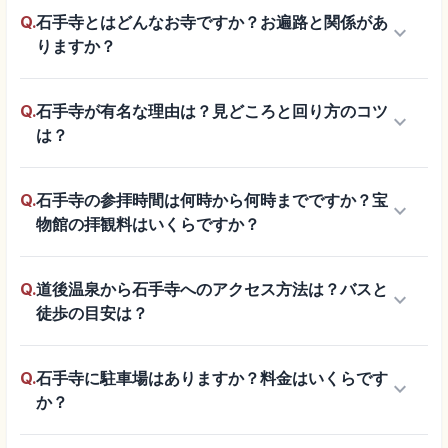
Q.
石手寺とはどんなお寺ですか？お遍路と関係があ
keyboard_arrow_down
りますか？
Q.
石手寺が有名な理由は？見どころと回り方のコツ
keyboard_arrow_down
は？
Q.
石手寺の参拝時間は何時から何時までですか？宝
keyboard_arrow_down
物館の拝観料はいくらですか？
Q.
道後温泉から石手寺へのアクセス方法は？バスと
keyboard_arrow_down
徒歩の目安は？
Q.
石手寺に駐車場はありますか？料金はいくらです
keyboard_arrow_down
か？