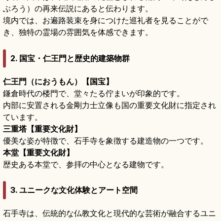
ぶろう）の再来伝説にあると伝わります。
境内では、お遍路装束を身につけた巡礼者を見ることがで
き、独特の霊場の雰囲気を体感できます。
2. 国宝・仁王門と歴史的建築物群
仁王門（におうもん）【国宝】
鎌倉時代の楼門で、堂々たる佇まいが印象的です。
内部に安置される金剛力士立像も国の重要文化財に指定され
ています。
三重塔【重要文化財】
優美な姿が特徴で、石手寺を象徴する建造物の一つです。
本堂【重要文化財】
歴史ある本堂で、参拝の中心となる建物です。
3. ユニークな文化体験とアート空間
石手寺は、伝統的な仏教文化と現代的な芸術が融合するユニ