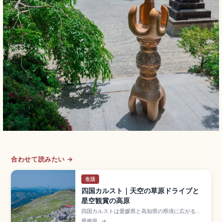
合わせて読みたい →
生活
四国カルスト｜天空の草原ドライブと
星空観賞の高原
四国カルストは愛媛県と高知県の県境に広がる標
高約1,400mの高原で、秋吉台・平尾台と並ぶ日
愛媛県
→