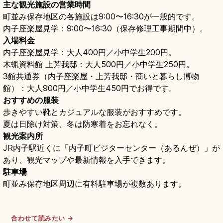
主な観光施設の営業時間
町並み保存地区の各施設は9:00〜16:30が一般的です。
内子座楽屋見学：9:00〜16:30（保存修理工事期間中）。
入場料金
内子座楽屋見学：大人400円／小中学生200円。
木蝋資料館 上芳我邸：大人500円／小中学生250円。
3館共通券（内子座楽屋・上芳我邸・商いと暮らし博物
館）：大人900円／小中学生450円でお得です。
おすすめの服装
歩きやすい靴とカジュアルな服装がおすすめです。
夏は日除け対策、冬は防寒着をお忘れなく。
観光案内所
JR内子駅近くに「内子町ビジターセンター（あるんぜ）」が
あり、観光マップや最新情報を入手できます。
駐車場
町並み保存地区周辺に有料駐車場が複数あります。
合わせて読みたい →