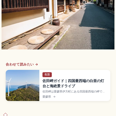
合わせて読みたい →
生活
佐田岬ガイド｜四国最西端の白亜の灯
台と海絶景ドライブ
佐田岬は愛媛県伊方町にある四国最西端の岬で、
全長約40〜50kmの国内有数の細長い半島の先端
愛媛県
→
に位置するスポット。白亜の佐田岬灯台、椿山展
望台、せと風の丘パーク、岬サバ・岬あじ、メロ
ディーライン(国道197号)、駐車場から灯台まで徒
歩約20分、松山自動車道大洲ICから約2〜2.5時間
です。