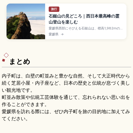
旅行
石鎚山の見どころ｜西日本最高峰の霊
山登山を楽しむ
愛媛県西部にそびえる石鎚山は、標高1,982mの
西日本最高峰であり、古くから山岳信仰の聖地と
愛媛県
→
して知られる名山です。ロープウェイで気軽に行
ける成就社エリアから鎖場に挑戦する本格登山ル
ートまで、絶景ポイントや四季の自然、モデルコ
ース、アクセスと装備のポイントを紹介し、初心
者から上級者までの登山計画づくりをサポートし
ます。
まとめ
内子町は、白壁の町並みと豊かな自然、そして大正時代から
続く芝居小屋・内子座など、日本の歴史と伝統が息づく美し
い観光地です。
町並み散策や伝統工芸体験を通じて、忘れられない思い出を
作ることができます。
愛媛県を訪れる際には、ぜひ内子町を旅の目的地に加えてみ
てください。