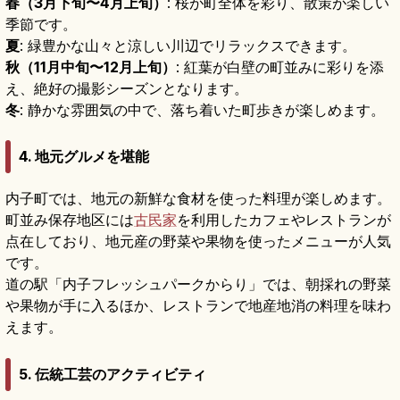
春（3月下旬〜4月上旬）
: 桜が町全体を彩り、散策が楽しい
季節です。
夏
: 緑豊かな山々と涼しい川辺でリラックスできます。
秋（11月中旬〜12月上旬）
: 紅葉が白壁の町並みに彩りを添
え、絶好の撮影シーズンとなります。
冬
: 静かな雰囲気の中で、落ち着いた町歩きが楽しめます。
4. 地元グルメを堪能
内子町では、地元の新鮮な食材を使った料理が楽しめます。
町並み保存地区には
古民家
を利用したカフェやレストランが
点在しており、地元産の野菜や果物を使ったメニューが人気
です。
道の駅「内子フレッシュパークからり」では、朝採れの野菜
や果物が手に入るほか、レストランで地産地消の料理を味わ
えます。
5. 伝統工芸のアクティビティ