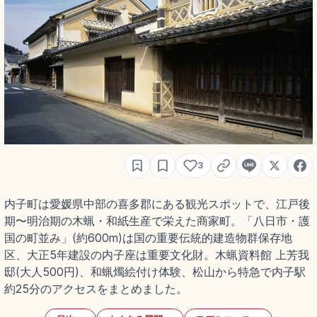
3
内子町は愛媛県中部の喜多郡にある観光スポットで、江戸後
期〜明治期の木蝋・和紙生産で栄えた商家町。「八日市・護
国の町並み」(約600m)は国の重要伝統的建造物群保存地
区、大正5年建設の内子座は重要文化財。木蝋資料館 上芳我
邸(大人500円)、和蝋燭絵付け体験、松山から特急で内子駅
約25分のアクセスをまとめました。