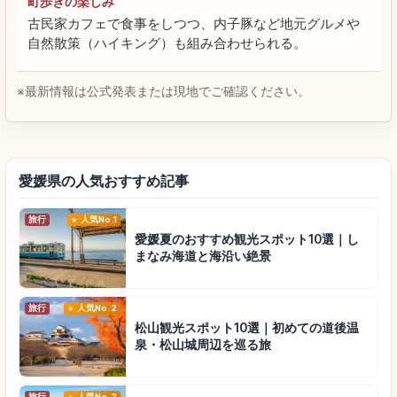
町歩きの楽しみ
古民家カフェで食事をしつつ、内子豚など地元グルメや
自然散策（ハイキング）も組み合わせられる。
※最新情報は公式発表または現地でご確認ください。
愛媛県の人気おすすめ記事
旅行
人気No.1
愛媛夏のおすすめ観光スポット10選｜し
まなみ海道と海沿い絶景
旅行
人気No.2
松山観光スポット10選｜初めての道後温
泉・松山城周辺を巡る旅
旅行
人気No.3