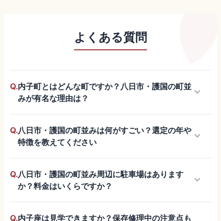
よくある質問
Q.
内子町とはどんな町ですか？八日市・護国の町並
keyboard_arrow_down
みが有名な理由は？
Q.
八日市・護国の町並みは何がすごい？選定の年や
keyboard_arrow_down
特徴を教えてください
Q.
八日市・護国の町並み周辺に駐車場はあります
keyboard_arrow_down
か？料金はいくらですか？
Q.
内子座は見学できますか？保存修理中の注意点も