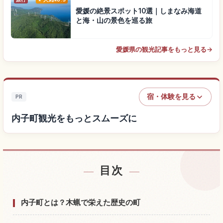
愛媛の絶景スポット10選｜しまなみ海道
と海・山の景色を巡る旅
愛媛県の観光記事をもっと見る
→
宿・体験を見る
PR
内子町観光をもっとスムーズに
目次
内子町付近の宿を探す
↗
内子町の体験を探す
↗
内子町とは？木蝋で栄えた歴史の町