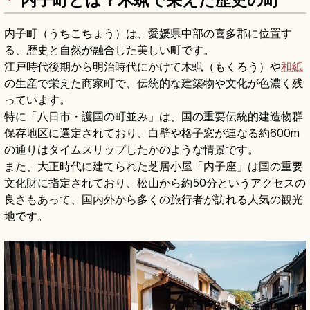
内子町とは？木蝋で栄えた歴史の町
内子町（うちこちょう）は、愛媛県中部の喜多郡に位置す
る、歴史と自然が融合した美しい町です。
江戸時代後期から明治時代にかけて木蝋（もくろう）や
和紙
の生産で栄えた商家町で、伝統的な建築物や文化が色濃く残
っています。
特に「八日市・護国の町並み」は、国の重要伝統的建造物群
保存地区に選定されており、白壁や格子窓が連なる約600m
の通りはタイムスリップしたかのような情景です。
また、大正時代に建てられた芝居小屋「内子座」は国の重要
文化財に指定されており、松山から約50分というアクセスの
良さもあって、国内外から多くの旅行者が訪れる人気の観光
地です。