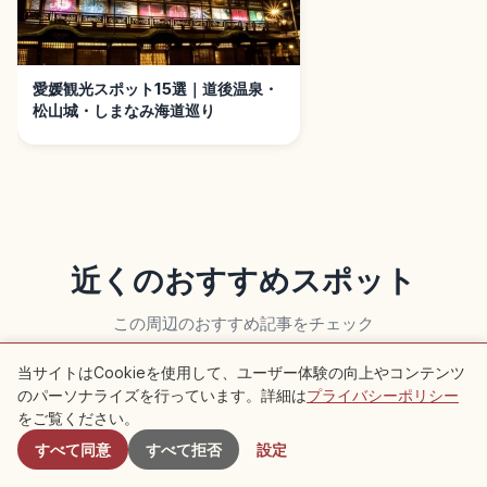
愛媛観光スポット15選｜道後温泉・
松山城・しまなみ海道巡り
近くのおすすめスポット
この周辺のおすすめ記事をチェック
当サイトはCookieを使用して、ユーザー体験の向上やコンテンツ
生活
生活
のパーソナライズを行っています。詳細は
プライバシーポリシー
付近のスポット
をご覧ください。
すべて同意
すべて拒否
設定
生活を知る
愛媛県を探索する