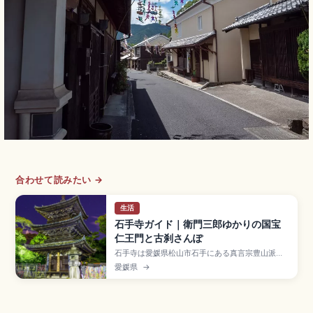
合わせて読みたい →
生活
石手寺ガイド｜衛門三郎ゆかりの国宝
仁王門と古刹さんぽ
石手寺は愛媛県松山市石手にある真言宗豊山派の
寺院で、四国八十八ヶ所霊場の第51番札所として
愛媛県
→
衛門三郎再来伝説で知られる古刹です。国宝の仁
王門(鎌倉時代)、重要文化財の三重塔・本堂、ミシ
ュラン1つ星です。マントラ洞窟、道後温泉から約
1km、伊予鉄「道後温泉駅」から徒歩約15〜20