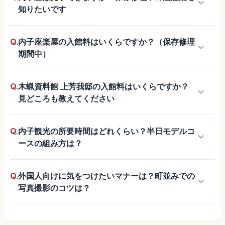
keyboard_arrow_down
知りたいです
Q.
内子座楽屋の入館料はいくらですか？（保存修理
keyboard_arrow_down
期間中）
Q.
木蝋資料館 上芳我邸の入館料はいくらですか？
keyboard_arrow_down
見どころも教えてください
Q.
内子観光の所要時間はどれくらい？半日モデルコ
keyboard_arrow_down
ースの組み方は？
Q.
外国人向けに気をつけたいマナーは？町並みでの
keyboard_arrow_down
写真撮影のコツは？