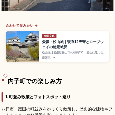
合わせて読みたい →
伝統文化
愛媛・松山城｜現存12天守とロープウ
ェイの絶景城郭
松山城は愛媛県松山市の標高132m勝山に建つ現存
12天守のひとつで、慶長7年(1602年)加藤嘉明が
愛媛県
→
築城開始した連立式天守の名城スポット。安政元
年(1854年)再建。日本さくら名所100選・桜約
200本、ロープウェイ約3分・リフト約6分(往復
520円)、天守観覧大人500円台です。
内子町での楽しみ方
1. 町並み散策とフォトスポット巡り
八日市・護国の町並みをゆっくり散策し、歴史的な建物やフ
ォトジェニックな風景を楽しみましょう。