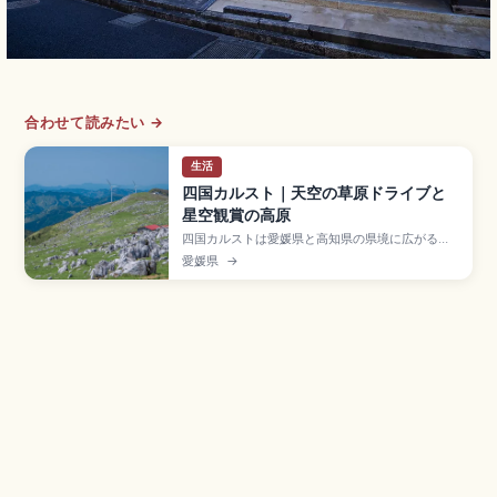
合わせて読みたい →
生活
四国カルスト｜天空の草原ドライブと
星空観賞の高原
四国カルストは愛媛県と高知県の県境に広がる標
高約1,400mの高原で、秋吉台・平尾台と並ぶ日
愛媛県
→
本三大カルストのひとつ「天空の草原」と呼ばれ
るスポット。「天空の道」のドライブが人気で
す。天狗高原・姫鶴平、カレンフェルトの石灰岩
群、夏は天の川の星空観察、姫鶴平キャンプ場、
冬期通行止めをまとめました。