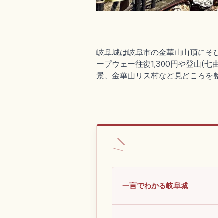
岐阜城は岐阜市の金華山山頂にそび
ープウェー往復1,300円や登山(
景、金華山リス村など見どころを
一言でわかる岐阜城