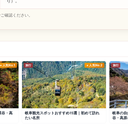
り）。
でご確認ください。
人気No.1
旅行
人気No.2
旅行
渓谷・高
岐阜観光スポットおすすめ15選｜初めて訪れ
岐阜の自
たい名所
谷・高原