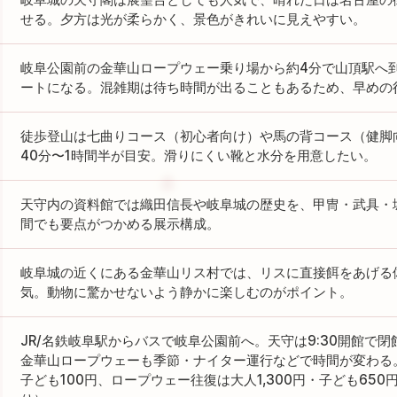
せる。夕方は光が柔らかく、景色がきれいに見えやすい。
岐阜公園前の金華山ロープウェー乗り場から約4分で山頂駅へ
ートになる。混雑期は待ち時間が出ることもあるため、早めの
徒歩登山は七曲りコース（初心者向け）や馬の背コース（健脚
40分〜1時間半が目安。滑りにくい靴と水分を用意したい。
天守内の資料館では織田信長や岐阜城の歴史を、甲冑・武具・
間でも要点がつかめる展示構成。
岐阜城の近くにある金華山リス村では、リスに直接餌をあげる
気。動物に驚かせないよう静かに楽しむのがポイント。
JR/名鉄岐阜駅からバスで岐阜公園前へ。天守は9:30開館で
金華山ロープウェーも季節・ナイター運行などで時間が変わる。
子ども100円、ロープウェー往復は大人1,300円・子ども65