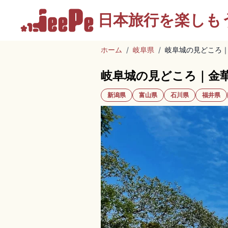
日本旅行を
楽しも
ホーム
/
岐阜県
/
岐阜城の見どころ
岐阜城の見どころ｜金
新潟県
富山県
石川県
福井県