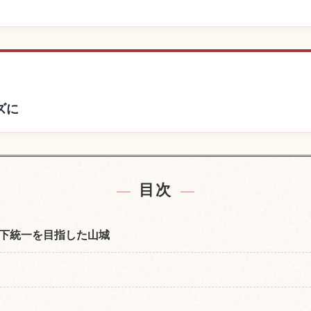
ズに
の宿を探す
岐阜城の
↗
目次
下統一を目指した山城