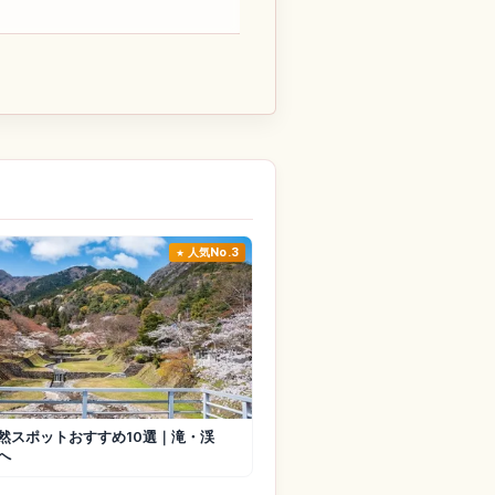
人気No.3
然スポットおすすめ10選｜滝・渓
へ