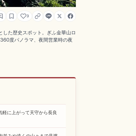
3
点とした歴史スポット。ぎふ金華山ロ
の360度パノラマ、夜間営業時の夜
気軽に上がって天守から長良
街並みや遠くの山々まで見渡