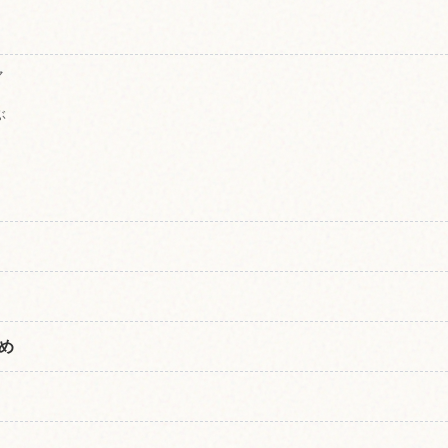
マ
ぶ
め