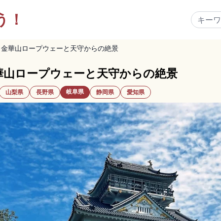
う！
｜金華山ロープウェーと天守からの絶景
華山ロープウェーと天守からの絶景
岐阜県
山梨県
長野県
静岡県
愛知県