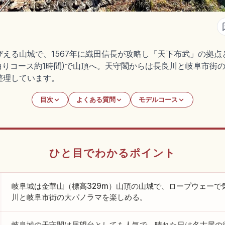
える山城で、1567年に織田信長が攻略し「天下布武」の拠
七曲りコース約1時間)で山頂へ。天守閣からは長良川と岐阜市街
整理しています。
目次
よくある質問
モデルコース
ひと目でわかるポイント
岐阜城は金華山（標高329m）山頂の山城で、ロープウェーで
川と岐阜市街の大パノラマを楽しめる。
岐阜城の天守閣は展望台としても人気で、晴れた日は名古屋の