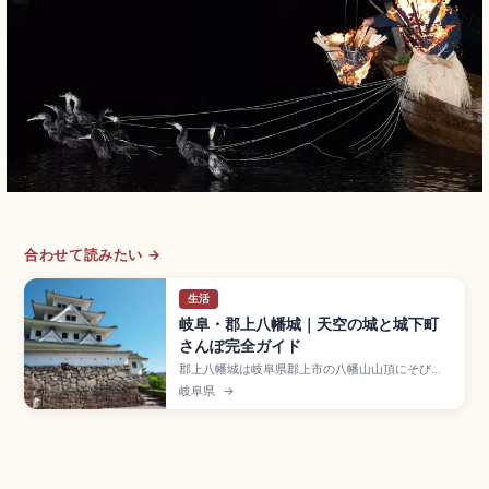
合わせて読みたい →
生活
岐阜・郡上八幡城｜天空の城と城下町
さんぽ完全ガイド
郡上八幡城は岐阜県郡上市の八幡山山頂にそびえ
る「天空の城」で、1933年再建の木造再建城とし
岐阜県
→
て日本最古級の天守。市有形文化財の天守閣最上
階から城下町と奥美濃を一望できます。入場大人
400円、夏8:00-18:00、宗祇水や郡上おどり、
東海北陸自動車道「郡上八幡IC」のアクセスをま
とめました。