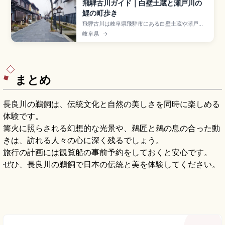
飛騨古川ガイド｜白壁土蔵と瀬戸川の
鯉の町歩き
飛騨古川は岐阜県飛騨市にある白壁土蔵や瀬戸川
沿いの美しい町並みが残るエリアで、映画『君の
岐阜県
→
名は。』の舞台モデルとしても注目されていま
す。瀬戸川の鯉、飛騨古川まつり会館、4月19・
20日の古川祭(ユネスコ無形文化遺産「山・鉾・屋
台行事」)の屋台曳行と起し太鼓が見どころです。
JR高山本線「飛騨古川駅」、高山から約15分で
す。
まとめ
長良川の鵜飼は、伝統文化と自然の美しさを同時に楽しめる
体験です。
篝火に照らされる幻想的な光景や、鵜匠と鵜の息の合った動
きは、訪れる人々の心に深く残るでしょう。
旅行の計画には観覧船の事前予約をしておくと安心です。
ぜひ、長良川の鵜飼で日本の伝統と美を体験してください。