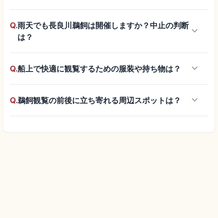
Q.
雨天でも長良川鵜飼は開催しますか？中止の判断
keyboard_arrow_down
は？
keyboard_arrow_down
Q.
船上で快適に観覧するための服装や持ち物は？
keyboard_arrow_down
Q.
鵜飼観覧の前後に立ち寄れる周辺スポットは？