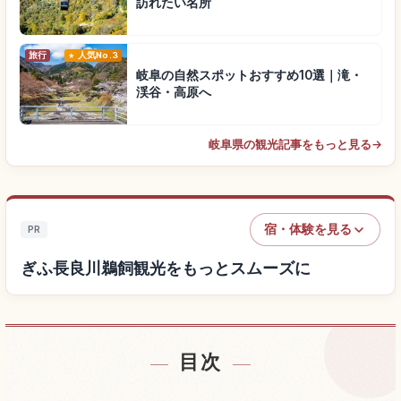
訪れたい名所
旅行
人気No.3
岐阜の自然スポットおすすめ10選｜滝・
渓谷・高原へ
岐阜県の観光記事をもっと見る
→
宿・体験を見る
PR
ぎふ長良川鵜飼観光をもっとスムーズに
目次
ぎふ長良川鵜飼付近の宿を探す
↗