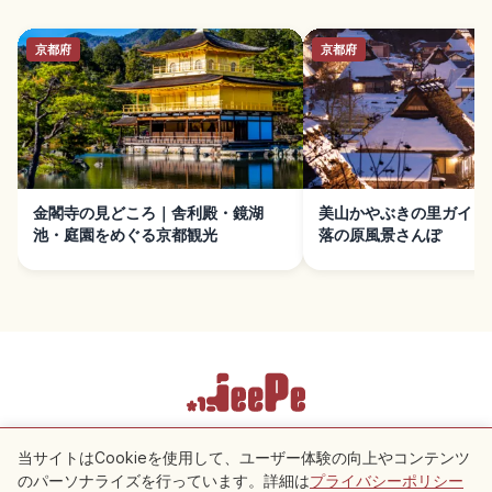
京都府
京都府
金閣寺の見どころ｜舎利殿・鏡湖
美山かやぶきの里ガイド
池・庭園をめぐる京都観光
落の原風景さんぽ
利用規約
プライバシーポリシー
Cookie 設定
当サイトはCookieを使用して、ユーザー体験の向上やコンテンツ
のパーソナライズを行っています。詳細は
プライバシーポリシー
付近のスポット