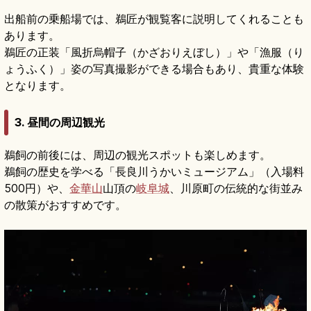
出船前の乗船場では、鵜匠が観覧客に説明してくれることも
あります。
鵜匠の正装「風折烏帽子（かざおりえぼし）」や「漁服（り
ょうふく）」姿の写真撮影ができる場合もあり、貴重な体験
となります。
3. 昼間の周辺観光
鵜飼の前後には、周辺の観光スポットも楽しめます。
鵜飼の歴史を学べる「長良川うかいミュージアム」（入場料
500円）や、
金華山
山頂の
岐阜城
、川原町の伝統的な街並み
の散策がおすすめです。