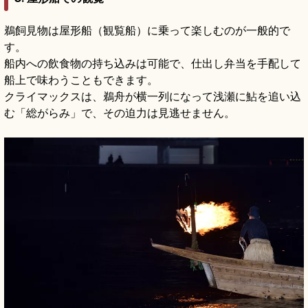
鵜飼見物は屋形船（観覧船）に乗って楽しむのが一般的で
す。
船内への飲食物の持ち込みは可能で、仕出し弁当を手配して
船上で味わうこともできます。
クライマックスは、鵜舟が横一列になって浅瀬に鮎を追い込
む「総がらみ」で、その迫力は見逃せません。