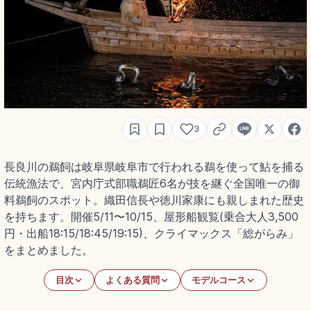
3
長良川の鵜飼は岐阜県岐阜市で行われる鵜を使って鮎を捕る
伝統漁法で、宮内庁式部職鵜匠6名が技を継ぐ全国唯一の御
料鵜飼のスポット。織田信長や徳川家康にも親しまれた歴史
を持ちます。開催5/11〜10/15、屋形船観覧(乗合大人3,500
円・出船18:15/18:45/19:15)、クライマックス「総がらみ」
をまとめました。
目次
よくある質問
モデルコース