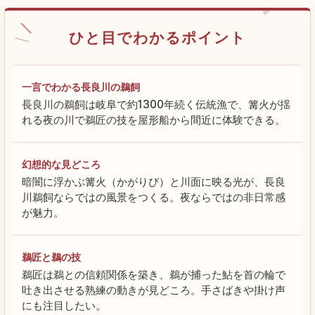
ひと目でわかるポイント
一言でわかる長良川の鵜飼
長良川の鵜飼は岐阜で約1300年続く伝統漁で、篝火が揺
れる夜の川で鵜匠の技を屋形船から間近に体験できる。
幻想的な見どころ
暗闇に浮かぶ篝火（かがりび）と川面に映る光が、長良
川鵜飼ならではの風景をつくる。夜ならではの非日常感
が魅力。
鵜匠と鵜の技
鵜匠は鵜との信頼関係を築き、鵜が捕った鮎を首の輪で
吐き出させる熟練の動きが見どころ。手さばきや掛け声
にも注目したい。