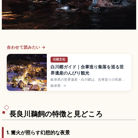
合わせて読みたい →
伝統文化
白川郷ガイド｜合掌造り集落を巡る世
界遺産のんびり観光
岐阜県の世界遺産・白川郷は、合掌造りの民家が
立ち並ぶ山あいの集落。四季折々の風景が美しい
岐阜県
→
展望台からの眺めや、古民家の内部見学、冬のラ
イトアップや雪景色、合掌造り民宿への宿泊体験
など、白川郷を満喫するポイントを詳しく紹介し
ます。高山・金沢からのアクセス方法やモデルコ
ース、滞在の注意点もまとめた初心者向けガイド
です。
長良川鵜飼の特徴と見どころ
1. 篝火が照らす幻想的な夜景