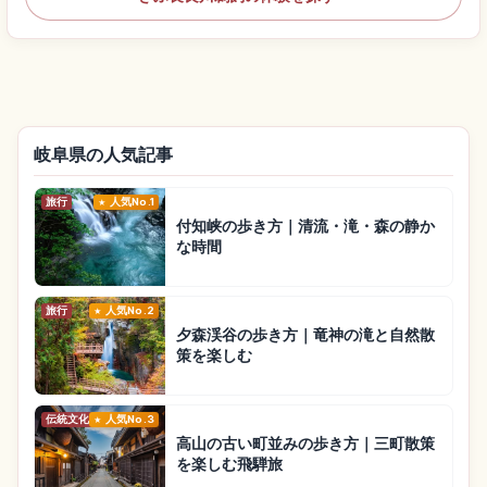
岐阜県の人気記事
旅行
人気No.1
付知峡の歩き方｜清流・滝・森の静か
な時間
旅行
人気No.2
夕森渓谷の歩き方｜竜神の滝と自然散
策を楽しむ
伝統文化
人気No.3
高山の古い町並みの歩き方｜三町散策
を楽しむ飛騨旅