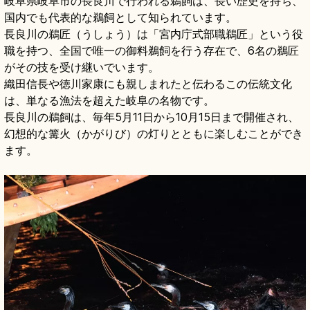
岐阜県岐阜市の長良川で行われる鵜飼は、長い歴史を持ち、
国内でも代表的な鵜飼として知られています。
長良川の鵜匠（うしょう）は「宮内庁式部職鵜匠」という役
職を持つ、全国で唯一の御料鵜飼を行う存在で、6名の鵜匠
がその技を受け継いでいます。
織田信長や徳川家康にも親しまれたと伝わるこの伝統文化
は、単なる漁法を超えた岐阜の名物です。
長良川の鵜飼は、毎年5月11日から10月15日まで開催され、
幻想的な篝火（かがりび）の灯りとともに楽しむことができ
ます。