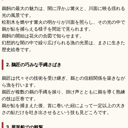
鵜飼の最大の魅力は、闇に浮かぶ篝火と、川面に映る揺れる
光の風景です。
松割木を燃やす篝火の明かりが川面を照らし、その光の中で
鵜が鮎を捕らえる様子を間近で見られます。
鵜飼の開始は花火の合図で知らせます。
幻想的な闇の中で繰り広げられる漁の光景は、まさに生きた
歴史絵巻です。
2. 鵜匠の巧みな手縄さばき
鵜匠は代々その技術を受け継ぎ、鵜との信頼関係を築きなが
ら漁を行います。
鵜匠が複数の鵜の手縄を操り、掛け声とともに鵜を導く熟練
の技は圧巻です。
鵜が鮎を捕まえた後、首に巻いた紐によって一定以上の大き
さの鮎だけを吐き出させるという技も見どころです。
3. 屋形船での観覧