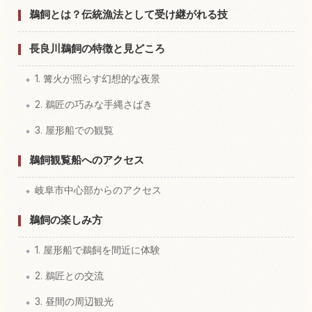
ぎふ長良川鵜飼の体験を探す
↗
鵜飼とは？伝統漁法として受け継がれる技
長良川鵜飼の特徴と見どころ
1. 篝火が照らす幻想的な夜景
2. 鵜匠の巧みな手縄さばき
3. 屋形船での観覧
鵜飼観覧船へのアクセス
岐阜市中心部からのアクセス
鵜飼の楽しみ方
1. 屋形船で鵜飼を間近に体験
2. 鵜匠との交流
3. 昼間の周辺観光