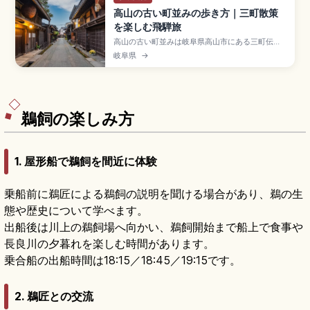
高山の古い町並みの歩き方｜三町散策
を楽しむ飛騨旅
高山の古い町並みは岐阜県高山市にある三町伝統
的建造物群保存地区で、江戸末期〜明治期の町家
岐阜県
→
が並び「飛騨の小京都」として知られます。観光
の中心の上三之町、国の重要文化財「吉島家住
宅」「日下部家住宅」、宮川朝市・陣屋前朝市、
朱色の中橋、JR高山駅徒歩約12〜15分のアクセス
も押さえています。
鵜飼の楽しみ方
1. 屋形船で鵜飼を間近に体験
乗船前に鵜匠による鵜飼の説明を聞ける場合があり、鵜の生
態や歴史について学べます。
出船後は川上の鵜飼場へ向かい、鵜飼開始まで船上で食事や
長良川の夕暮れを楽しむ時間があります。
乗合船の出船時間は18:15／18:45／19:15です。
2. 鵜匠との交流