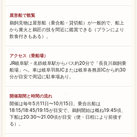
屋形船で観覧
鵜飼見物は屋形船（乗合船・貸切船）が一般的で、船上
から篝火と鵜匠の技を間近に鑑賞できる（プランにより
飲食付きもある）。
アクセス（乗船場）
JR岐阜駅・名鉄岐阜駅からバス約20分で「長良川鵜飼乗
船場」へ。車は岐阜羽島ICまたは岐阜各務原ICから約30
分が目安で周辺に駐車場あり。
開催期間と時間の流れ
開催は毎年5月11日〜10月15日。乗合出船は
18:15/18:45/19:15が目安で、鵜飼開始は概ね19:45頃、
下船は20:30〜21:00頃が目安（便・日程により前後す
る）。