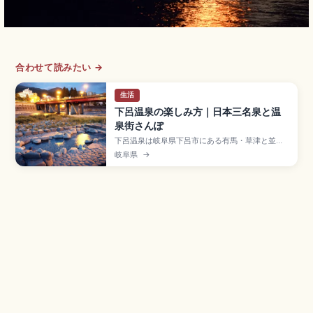
合わせて読みたい →
生活
下呂温泉の楽しみ方｜日本三名泉と温
泉街さんぽ
下呂温泉は岐阜県下呂市にある有馬・草津と並ぶ
日本三名泉のひとつで、室町時代の万里集九と江
岐阜県
→
戸時代の林羅山が著書で称えた名湯です。アルカ
リ性単純温泉(pH約9.18・源泉約55度)で美肌の湯
として人気です。9カ所の無料足湯、湯めぐり手形
2,500円、下呂温泉合掌村(入村800円)、名古屋
からJR特急ひだ約90分です。