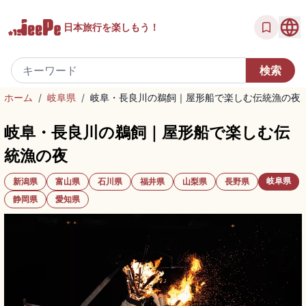
日本旅行を
楽しもう！
ホーム
/
岐阜県
/
岐阜・長良川の鵜飼｜屋形船で楽しむ伝統漁の夜
岐阜・長良川の鵜飼｜屋形船で楽しむ伝
統漁の夜
岐阜県
新潟県
富山県
石川県
福井県
山梨県
長野県
静岡県
愛知県