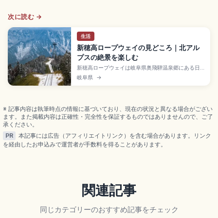
次に読む →
生活
新穂高ロープウェイの見どころ｜北アル
プスの絶景を楽しむ
新穂高ロープウェイは岐阜県奥飛騨温泉郷にある日
本唯一の2階建てゴンドラを備えた観光ロープウェ
岐阜県
→
イ。標高1,117mの新穂高温泉駅から標高2,156mの西
穂高口駅まで第1・第2区間を乗り継ぎ、北アルプス
の大パノラマと展望台、「槍の回廊」を堪能。連絡
往復大人3,800円、JR高山駅から濃飛バスで約1時間
※ 記事内容は執筆時点の情報に基づいており、現在の状況と異なる場合がござい
45分。
ます。また掲載内容は正確性・完全性を保証するものではありませんので、ご了
承ください。
PR
本記事には広告（アフィリエイトリンク）を含む場合があります。リンク
を経由したお申込みで運営者が手数料を得ることがあります。
関連記事
同じカテゴリーのおすすめ記事をチェック