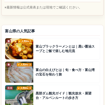
※最新情報は公式発表または現地でご確認ください。
富山県の人気記事
食
人気No.1
富山ブラックラーメンとは｜黒い醤油ス
ープとご飯で楽しむ地元流
食
人気No.2
富山の白えびとは｜旬・食べ方・富山湾
の宝石を味わう旅
生活
人気No.3
黒部ダム観光ガイド｜観光放水・展望
台・アルペンルートの歩き方