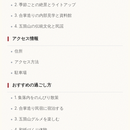
2. 季節ごとの絶景とライトアップ
3. 合掌造りの内部見学と資料館
4. 五箇山の伝統文化と民謡
アクセス情報
住所
アクセス方法
駐車場
おすすめの過ごし方
1. 集落内をのんびり散策
2. 合掌造り民宿に宿泊する
3. 五箇山グルメを楽しむ
4. 和紙づくり体験