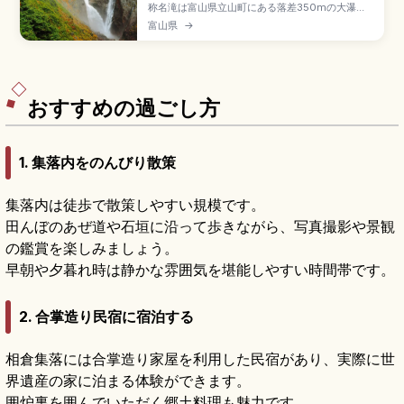
称名滝は富山県立山町にある落差350mの大瀑布
で、国の名勝・天然記念物に指定された立山連峰
富山県
→
の絶景スポット。雪解けの春や雨の後は隣にハン
ノキ滝が現れ、二つの滝が並ぶ光景が楽しめま
す。整備された遊歩道で滝見台園地へ、北陸道
「立山IC」から車、冬季通行止めの注意点をまと
めました。
おすすめの過ごし方
1. 集落内をのんびり散策
集落内は徒歩で散策しやすい規模です。
田んぼのあぜ道や石垣に沿って歩きながら、写真撮影や景観
の鑑賞を楽しみましょう。
早朝や夕暮れ時は静かな雰囲気を堪能しやすい時間帯です。
2. 合掌造り民宿に宿泊する
相倉集落には合掌造り家屋を利用した民宿があり、実際に世
界遺産の家に泊まる体験ができます。
囲炉裏を囲んでいただく郷土料理も魅力です。