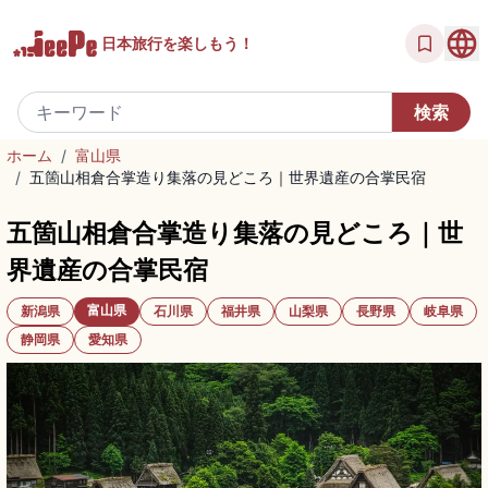
日本旅行を
楽しもう！
ホーム
/
富山県
/
五箇山相倉合掌造り集落の見どころ｜世界遺産の合掌民宿
五箇山相倉合掌造り集落の見どころ｜世
界遺産の合掌民宿
富山県
新潟県
石川県
福井県
山梨県
長野県
岐阜県
静岡県
愛知県