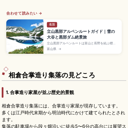
合わせて読みたい →
生活
立山黒部アルペンルートガイド｜雪の
大谷と黒部ダム絶景旅
立山黒部アルペンルートは富山と長野を結ぶ標高
3,000m級の山岳観光ルートで、ケーブルカーや
富山県
→
高原バスなど6つの乗り物を乗り継いで横断する絶
景スポット。高さ約20mの雪壁「雪の大谷」、黒
部ダム(高186m・長492m)、室堂のみくりが池が
見どころです。立山駅〜扇沢駅片道約13,000円前
後、冬季全線閉鎖をまとめました。
相倉合掌造り集落の見どころ
1. 合掌造り家屋が並ぶ歴史的景観
相倉合掌造り集落には、合掌造り家屋が現存しています。
多くは江戸時代末期から明治時代にかけて建てられたとされ
ます。
集落の駐車場から段々畑沿いに徒歩5〜6分の高台には展望ス