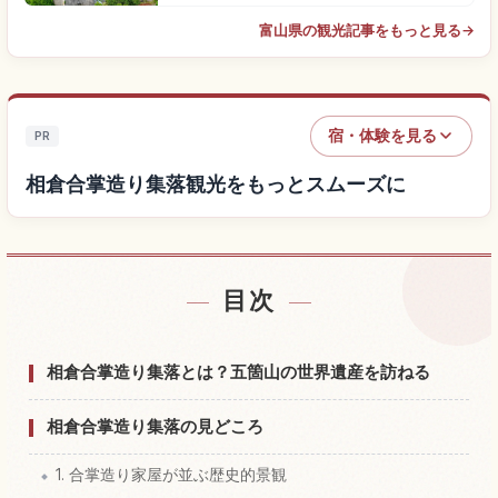
富山県の観光記事をもっと見る
→
宿・体験を見る
PR
相倉合掌造り集落観光をもっとスムーズに
目次
相倉合掌造り集落付近の宿を探す
↗
相倉合掌造り集落の体験を探す
↗
相倉合掌造り集落とは？五箇山の世界遺産を訪ねる
相倉合掌造り集落の見どころ
1. 合掌造り家屋が並ぶ歴史的景観