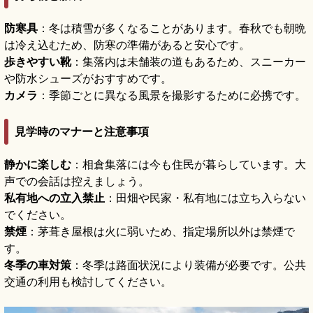
防寒具
：冬は積雪が多くなることがあります。春秋でも朝晩
は冷え込むため、防寒の準備があると安心です。
歩きやすい靴
：集落内は未舗装の道もあるため、スニーカー
や防水シューズがおすすめです。
カメラ
：季節ごとに異なる風景を撮影するために必携です。
見学時のマナーと注意事項
静かに楽しむ
：相倉集落には今も住民が暮らしています。大
声での会話は控えましょう。
私有地への立入禁止
：田畑や民家・私有地には立ち入らない
でください。
禁煙
：茅葺き屋根は火に弱いため、指定場所以外は禁煙で
す。
冬季の車対策
：冬季は路面状況により装備が必要です。公共
交通の利用も検討してください。