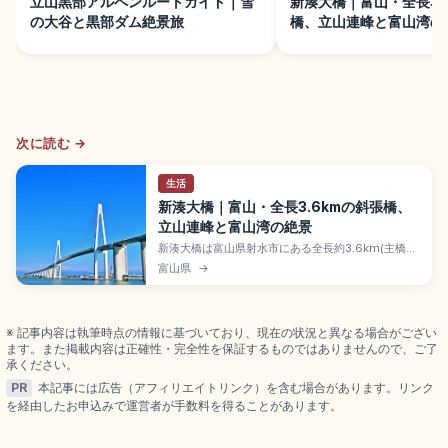
立山黒部アルペンルートガイド｜雪
新湊大橋｜富山・全長3.
の大谷と黒部ダム絶景旅
橋、立山連峰と富山湾の
次に読む →
生活
新湊大橋｜富山・全長3.6kmの斜張橋、
立山連峰と富山湾の絶景
新湊大橋は富山県射水市にある全長約3.6km(主橋梁
部約600m)の日本海側最大級の斜張橋で、2012年
富山県
→
開通。上層が車道、下層が全天候型の歩行者・自転
車通路「あいの風プロムナード」(通行無料)の2層構
造。立山連峰と富山湾の絶景、海王丸パーク、夜の
ライトアップ、万葉線「越ノ潟駅」徒歩2分のアクセ
※ 記事内容は執筆時点の情報に基づいており、現在の状況と異なる場合がござい
スをまとめました。
ます。また掲載内容は正確性・完全性を保証するものではありませんので、ご了
承ください。
PR
本記事には広告（アフィリエイトリンク）を含む場合があります。リンク
を経由したお申込みで運営者が手数料を得ることがあります。