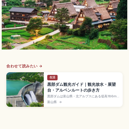
合わせて読みたい →
生活
黒部ダム観光ガイド｜観光放水・展望
台・アルペンルートの歩き方
黒部ダムは富山県・北アルプスにある堤高186m
の日本最大級のアーチ式ダム。最大の見どころは6
富山県
→
月下旬〜10月中旬の観光放水で、毎秒10トン以上
の水しぶきと虹が圧巻。立山黒部アルペンルート
経由の行き方、ダム展望台までの220段、レイン
ボーテラス、所要時間の目安、季節別の服装ポイ
ントが分かります。