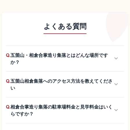
よくある質問
Q.
五箇山・相倉合掌造り集落とはどんな場所です
keyboard_arrow_down
か？
Q.
五箇山相倉集落へのアクセス方法を教えてくださ
keyboard_arrow_down
い
Q.
相倉合掌造り集落の駐車場料金と見学料金はいく
keyboard_arrow_down
らですか？