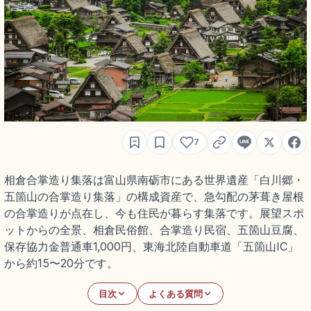
7
相倉合掌造り集落は富山県南砺市にある世界遺産「白川郷・
五箇山の合掌造り集落」の構成資産で、急勾配の茅葺き屋根
の合掌造りが点在し、今も住民が暮らす集落です。展望スポ
ットからの全景、相倉民俗館、合掌造り民宿、五箇山豆腐、
保存協力金普通車1,000円、東海北陸自動車道「五箇山IC」
から約15〜20分です。
目次
よくある質問