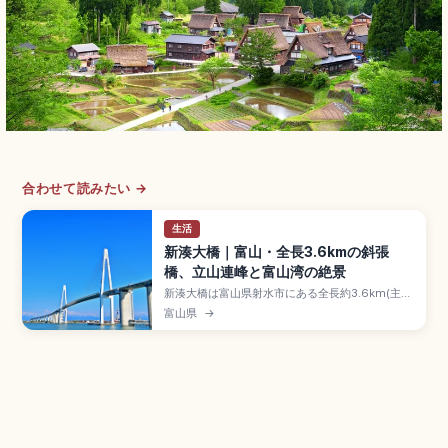
合わせて読みたい →
生活
新湊大橋｜富山・全長3.6kmの斜張
橋、立山連峰と富山湾の絶景
新湊大橋は富山県射水市にある全長約3.6km(主橋
梁部約600m)の日本海側最大級の斜張橋で、
富山県
→
2012年開通。上層が車道、下層が全天候型の歩行
者・自転車通路「あいの風プロムナード」(通行無
料)の2層構造。立山連峰と富山湾の絶景、海王丸
パーク、夜のライトアップ、万葉線「越ノ潟駅」
徒歩2分のアクセスをまとめました。