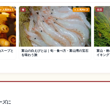
人気No.1
食
人気No.2
生活
油スープと
富山の白えびとは｜旬・食べ方・富山湾の宝石
富山・称
を味わう旅
イキング
ーズに