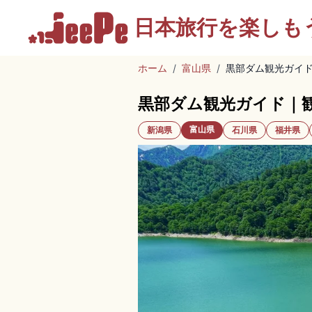
日本旅行を
楽しも
ホーム
/
富山県
/
黒部ダム観光ガイ
黒部ダム観光ガイド｜
富山県
新潟県
石川県
福井県