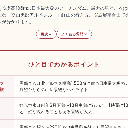
る堤高186mの日本最大級のアーチ式ダム。最大の見どころは
圧巻。立山黒部アルペンルート経由の行き方、ダム展望台までの
トが分かります。
目次
よくある質問
ひと目でわかるポイント
プ
黒部ダムは北アルプス標高1,500mに建つ日本最大級
旅
展望台からの山岳景観がハイライト。
観光放水は例年6月下旬〜10月中旬に行われ、1秒間に1
と、虹が現れることもある景観が人気。
黒部ダム駅から220段の地中階段を登ると展望台があり