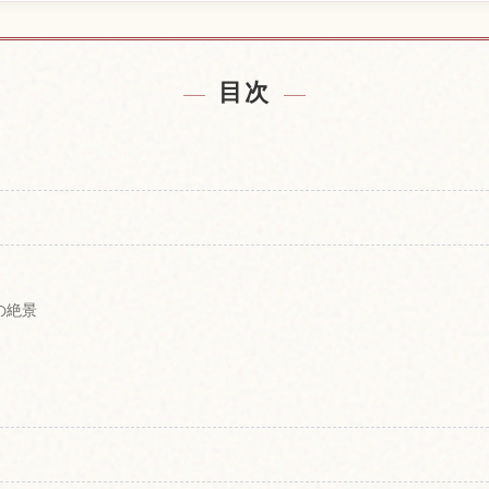
の宿を探す
黒部ダムの
↗
目次
の絶景