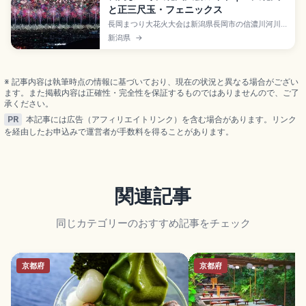
と正三尺玉・フェニックス
長岡まつり大花火大会は新潟県長岡市の信濃川河川
敷で例年8月2日・3日に開催される日本三大花火大
新潟県
→
会で、1945年長岡空襲の慰霊と復興を願って1947
年花火復活の夏イベント。正三尺玉(直径約90cm・
上空約600m)、フェニックス花火(打上幅約2km)、
上越新幹線で東京から約1時間40分です。
※ 記事内容は執筆時点の情報に基づいており、現在の状況と異なる場合がござい
ます。また掲載内容は正確性・完全性を保証するものではありませんので、ご了
承ください。
PR
本記事には広告（アフィリエイトリンク）を含む場合があります。リンク
を経由したお申込みで運営者が手数料を得ることがあります。
関連記事
同じカテゴリーのおすすめ記事をチェック
京都府
京都府