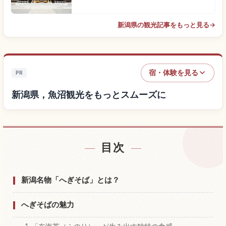
新潟県の観光記事をもっと見る
→
宿・体験を見る
PR
新潟県，魚沼観光をもっとスムーズに
目次
新潟県，魚沼付近の宿を探す
↗
新潟県，魚沼の体験を探す
↗
新潟名物「へぎそば」とは？
へぎそばの魅力