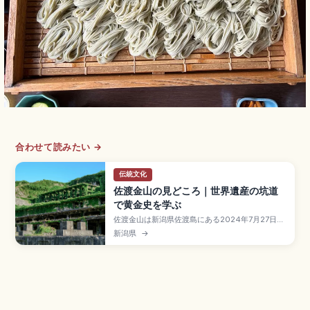
合わせて読みたい →
伝統文化
佐渡金山の見どころ｜世界遺産の坑道
で黄金史を学ぶ
佐渡金山は新潟県佐渡島にある2024年7月27日に
ユネスコ世界文化遺産登録の鉱山遺跡で、1601年
新潟県
→
に相川金銀山で主要鉱脈が発見されて以来、江戸
幕府の天領として日本経済を支えたスポット。シ
ンボルのV字型「道遊の割戸」、江戸時代の宗太夫
坑・明治以降の道遊坑コース、新潟港〜両津港フ
ェリー約2時間半のアクセスも押さえました。