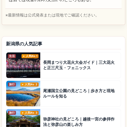
※最新情報は公式発表または現地でご確認ください。
新潟県の人気記事
生活
人気No.1
長岡まつり大花火大会ガイド｜三大花火
と正三尺玉・フェニックス
旅行
人気No.2
尾瀬国立公園の見どころ｜歩き方と現地
ルールを知る
旅行
人気No.3
弥彦神社の見どころ｜越後一宮の参拝作
法と弥彦山の楽しみ方