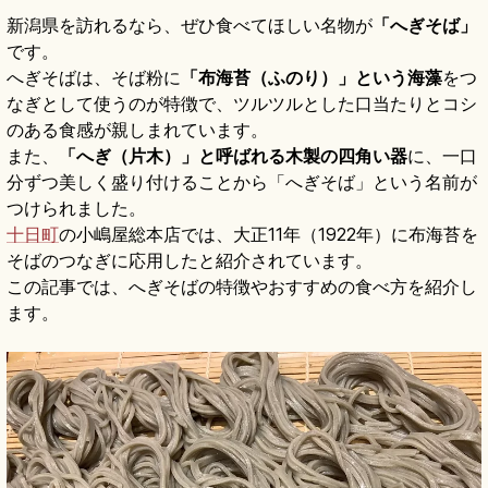
新潟県を訪れるなら、ぜひ食べてほしい名物が
「へぎそば」
です。
へぎそばは、そば粉に
「布海苔（ふのり）」という海藻
をつ
なぎとして使うのが特徴で、ツルツルとした口当たりとコシ
のある食感が親しまれています。
また、
「へぎ（片木）」と呼ばれる木製の四角い器
に、一口
分ずつ美しく盛り付けることから「へぎそば」という名前が
つけられました。
十日町
の小嶋屋総本店では、大正11年（1922年）に布海苔を
そばのつなぎに応用したと紹介されています。
この記事では、へぎそばの特徴やおすすめの食べ方を紹介し
ます。