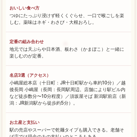
おいしい食べ方
つゆにたっぷり浸けず軽くくぐらせ、一口で喉ごしを楽
しむ。薬味はネギ・わさび・大根おろし。
定番の組み合わせ
地元では天ぷらや日本酒、板わさ（かまぼこ）と一緒に
楽しむのが定番。
名店3選（アクセス）
小嶋屋総本店（十日町：JR十日町駅から車約10分）／越
後長岡 小嶋屋（長岡：長岡駅周辺。店舗により駅ビル内
など徒歩数分〜10分程度）／須坂屋そば 新潟駅前店（新
潟：JR新潟駅から徒歩約5分）。
お土産と支払い
駅の売店やスーパーで乾麺タイプも購入できる。老舗そ
ば店では現金のみの支払いのところもある。