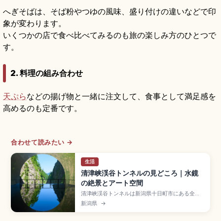
へぎそばは、そば粉やつゆの風味、盛り付けの違いなどで印
象が変わります。
いくつかの店で食べ比べてみるのも旅の楽しみ方のひとつで
す。
2. 料理の組み合わせ
天ぷら
などの揚げ物と一緒に注文して、食事として満足感を
高めるのも定番です。
合わせて読みたい →
生活
清津峡渓谷トンネルの見どころ｜水鏡
の絶景とアート空間
清津峡渓谷トンネルは新潟県十日町市にある全長
750mの観光名所で、日本三大渓谷・清津峡の絶
新潟県
→
景と現代アートが融合したスポット。最奥部「パ
ノラマステーション」の水鏡が圧巻。3か所の見晴