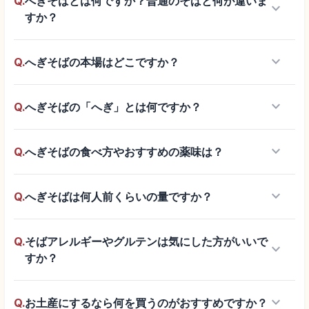
Q.
へぎそばとは何ですか？普通のそばと何が違いま
keyboard_arrow_down
すか？
keyboard_arrow_down
Q.
へぎそばの本場はどこですか？
keyboard_arrow_down
Q.
へぎそばの「へぎ」とは何ですか？
keyboard_arrow_down
Q.
へぎそばの食べ方やおすすめの薬味は？
keyboard_arrow_down
Q.
へぎそばは何人前くらいの量ですか？
Q.
そばアレルギーやグルテンは気にした方がいいで
keyboard_arrow_down
すか？
keyboard_arrow_down
Q.
お土産にするなら何を買うのがおすすめですか？