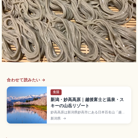
合わせて読みたい →
生活
新潟・妙高高原｜越後富士と温泉・ス
キーの山岳リゾート
妙高高原は新潟県妙高市にある日本百名山「越後
富士」標高2,454mの妙高山を中心とした山岳リ
新潟県
→
ゾートで、四季を通じて多彩なアクティビティを
楽しめるスポット。歴史ある赤倉温泉、妙高杉ノ
原スキー場、日本の滝百選「苗名滝」(落差約
55m)、東京から北陸新幹線約2時間+えちごトキ