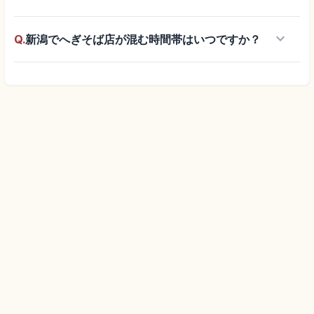
keyboard_arrow_down
Q.
新潟でへぎそば店が混む時間帯はいつですか？