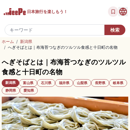
日本旅行を
楽しもう！
ホーム
/
新潟県
/
へぎそばとは｜布海苔つなぎのツルツル食感と十日町の名物
へぎそばとは｜布海苔つなぎのツルツル
食感と十日町の名物
新潟県
富山県
石川県
福井県
山梨県
長野県
岐阜県
静岡県
愛知県