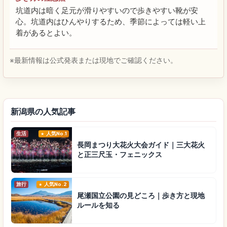
坑道内は暗く足元が滑りやすいので歩きやすい靴が安
心。坑道内はひんやりするため、季節によっては軽い上
着があるとよい。
※最新情報は公式発表または現地でご確認ください。
新潟県の人気記事
生活
人気No.1
長岡まつり大花火大会ガイド｜三大花火
と正三尺玉・フェニックス
旅行
人気No.2
尾瀬国立公園の見どころ｜歩き方と現地
ルールを知る