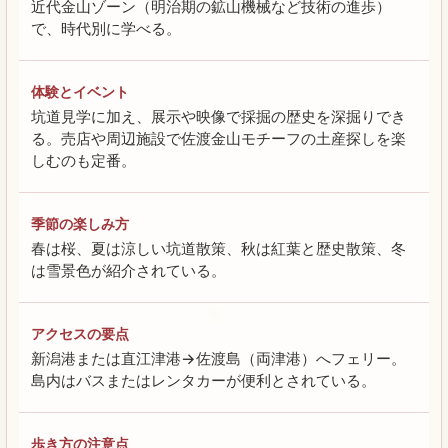
近代金山ゾーン（明治期の鉱山機械など技術の進歩）
で、時代別に学べる。
体験とイベント
坑道見学に加え、展示や映像で採掘の歴史を深掘りでき
る。売店や周辺施設で佐渡金山モチーフの土産探しを楽
しむのも定番。
季節の楽しみ方
春は桜、夏は涼しい坑道散策、秋は紅葉と歴史散策、冬
は雪景色が紹介されている。
アクセスの要点
新潟港または直江津港→佐渡島（両津港）へフェリー。
島内はバスまたはレンタカーが便利とされている。
歩き方の注意点