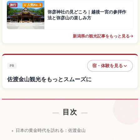
旅行
人気No.3
弥彦神社の見どころ｜越後一宮の参拝作
法と弥彦山の楽しみ方
新潟県の観光記事をもっと見る
→
宿・体験を見る
PR
佐渡金山観光をもっとスムーズに
目次
佐渡金山付近の宿を探す
↗
日本の黄金時代を訪れる：佐渡金山
佐渡金山の体験を探す
↗