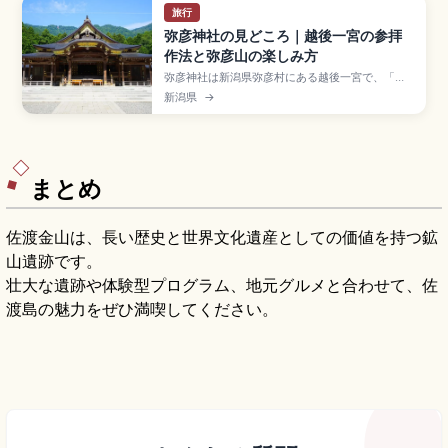
旅行
弥彦神社の見どころ｜越後一宮の参拝
作法と弥彦山の楽しみ方
弥彦神社は新潟県弥彦村にある越後一宮で、「お
やひこさま」と親しまれる格式高い神社。御祭神
新潟県
→
は越後開拓の祖神・天香山命で、弥彦山(標高
634m)を御神体とします。高さ約30mの大鳥
居、玉の橋、火の玉石、独特の「二礼四拍手一
礼」の参拝作法、弥彦山ロープウェイで山頂奥宮
へ、JR弥彦駅徒歩約15分のアクセス情報も含めて
います。
まとめ
佐渡金山は、長い歴史と世界文化遺産としての価値を持つ鉱
山遺跡です。
壮大な遺跡や体験型プログラム、地元グルメと合わせて、佐
渡島の魅力をぜひ満喫してください。