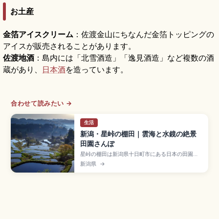
お土産
金箔アイスクリーム
：佐渡金山にちなんだ金箔トッピングの
アイスが販売されることがあります。
佐渡地酒
：島内には「北雪酒造」「逸見酒造」など複数の酒
蔵があり、
日本酒
を造っています。
合わせて読みたい →
生活
新潟・星峠の棚田｜雲海と水鏡の絶景
田園さんぽ
星峠の棚田は新潟県十日町市にある日本の田園風
景を象徴する棚田で、約200枚の棚田が山肌に広
新潟県
→
がる「にほんの里100選」のスポット。早朝の雲
海(春・秋に発生率が高い)、田植え前4月下〜5月
中の水鏡が幻想的です。無料駐車場約20台、JR越
後湯沢から「まつだい駅」+タクシー約20分のア
クセスをまとめました。