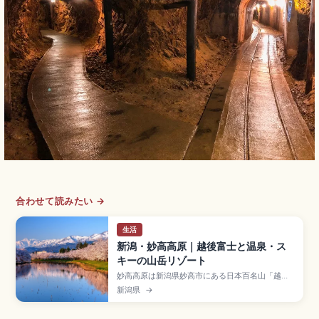
合わせて読みたい →
生活
新潟・妙高高原｜越後富士と温泉・ス
キーの山岳リゾート
妙高高原は新潟県妙高市にある日本百名山「越後
富士」標高2,454mの妙高山を中心とした山岳リ
新潟県
→
ゾートで、四季を通じて多彩なアクティビティを
楽しめるスポット。歴史ある赤倉温泉、妙高杉ノ
原スキー場、日本の滝百選「苗名滝」(落差約