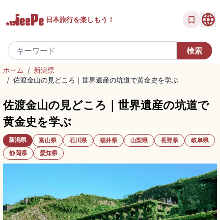
日本旅行を
楽しもう！
ホーム
/
新潟県
/
佐渡金山の見どころ｜世界遺産の坑道で黄金史を学ぶ
佐渡金山の見どころ｜世界遺産の坑道で
黄金史を学ぶ
新潟県
富山県
石川県
福井県
山梨県
長野県
岐阜県
静岡県
愛知県