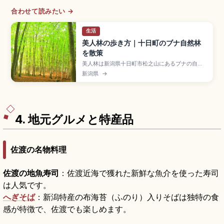
合わせて読みたい →
生活
美人林の歩き方｜十日町のブナ自然林
を散策
美人林は新潟県十日町市松之山にあるブナの自然
再生林で、伐採跡地にまっすぐ伸びる木立が美し
新潟県
→
い女性のように見えることから名付けられた幻想
的なスポット。新緑・夏の涼・紅葉・雪景色と四
季の景観を楽しめます。入場無料、駐車場あり、
JR越後湯沢駅から「まつだい駅」からタクシーで
15分前後のアクセスも押さえています。
4. 地元グルメと特産品
佐渡の名物料理
佐渡の地魚寿司
：佐渡近海で獲れた新鮮な魚介を使った寿司
は人気です。
へぎそば
：新潟特産の布海苔（ふのり）入りそばは独特の食
感が特徴で、佐渡でも楽しめます。