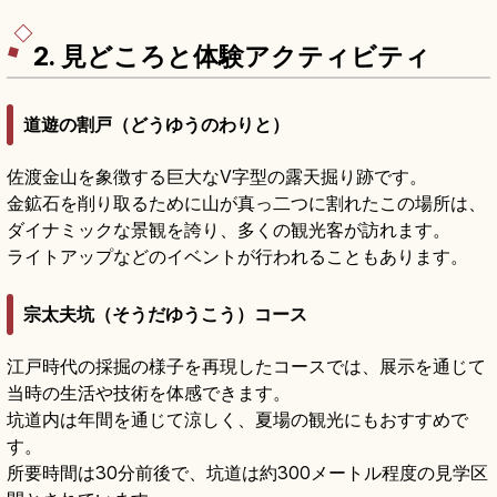
55m)、東京から北陸新幹線約2時間+えちごトキ
めき鉄道約30分のアクセスをまとめました。
2. 見どころと体験アクティビティ
道遊の割戸（どうゆうのわりと）
佐渡金山を象徴する巨大なV字型の露天掘り跡です。
金鉱石を削り取るために山が真っ二つに割れたこの場所は、
ダイナミックな景観を誇り、多くの観光客が訪れます。
ライトアップなどのイベントが行われることもあります。
宗太夫坑（そうだゆうこう）コース
江戸時代の採掘の様子を再現したコースでは、展示を通じて
当時の生活や技術を体感できます。
坑道内は年間を通じて涼しく、夏場の観光にもおすすめで
す。
所要時間は30分前後で、坑道は約300メートル程度の見学区