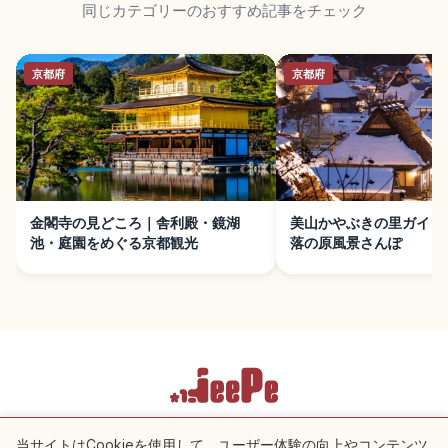
同じカテゴリーのおすすめ記事をチェック
京都府
京都府
金閣寺の見どころ｜舎利殿・鏡湖
美山かやぶきの里ガイド
池・庭園をめぐる京都観光
落の原風景さんぽ
利用規約
プライバシーポリシー
Cookie 設定
当サイトはCookieを使用して、ユーザー体験の向上やコンテンツ