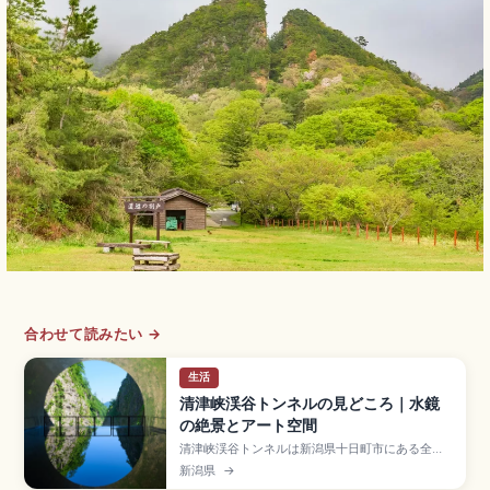
合わせて読みたい →
生活
清津峡渓谷トンネルの見どころ｜水鏡
の絶景とアート空間
清津峡渓谷トンネルは新潟県十日町市にある全長
750mの観光名所で、日本三大渓谷・清津峡の絶
新潟県
→
景と現代アートが融合したスポット。最奥部「パ