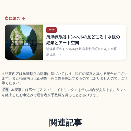
次に読む →
生活
清津峡渓谷トンネルの見どころ｜水鏡の
絶景とアート空間
清津峡渓谷トンネルは新潟県十日町市にある全長
750mの観光名所で、日本三大渓谷・清津峡の絶景
新潟県
→
と現代アートが融合したスポット。最奥部「パノラ
マステーション」の水鏡が圧巻。3か所の見晴所、ハ
イシーズン大人1,200円、関越道「塩沢石打IC」から
約25分のアクセスも押さえています。
※ 記事内容は執筆時点の情報に基づいており、現在の状況と異なる場合がござい
ます。また掲載内容は正確性・完全性を保証するものではありませんので、ご了
承ください。
PR
本記事には広告（アフィリエイトリンク）を含む場合があります。リンク
を経由したお申込みで運営者が手数料を得ることがあります。
関連記事