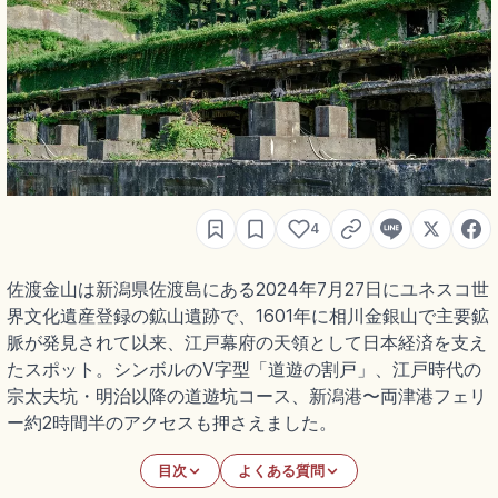
4
佐渡金山は新潟県佐渡島にある2024年7月27日にユネスコ世
界文化遺産登録の鉱山遺跡で、1601年に相川金銀山で主要鉱
脈が発見されて以来、江戸幕府の天領として日本経済を支え
たスポット。シンボルのV字型「道遊の割戸」、江戸時代の
宗太夫坑・明治以降の道遊坑コース、新潟港〜両津港フェリ
ー約2時間半のアクセスも押さえました。
目次
よくある質問