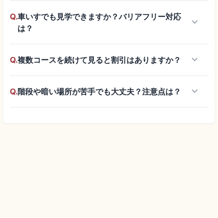
Q.
車いすでも見学できますか？バリアフリー対応
keyboard_arrow_down
は？
keyboard_arrow_down
Q.
複数コースを続けて見ると割引はありますか？
keyboard_arrow_down
Q.
階段や暗い場所が苦手でも大丈夫？注意点は？