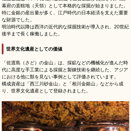
幕府の直轄地（天領）として本格的な採掘が始まりました。
特に金銀の産出量が多く、江戸時代の日本経済を支えた重要
な財源でした。
明治時代以降は西洋の近代的な採掘技術が導入され、20世紀
後半まで長く稼働しました。
世界文化遺産としての価値
「佐渡島（さど）の金山」は、採鉱などの機械化が進んだ時
代に高度な手工業による採掘と製錬技術を継続した、アジア
における他に類を見ない事例として評価されています。
構成資産は「西三川砂金山」と「相川金銀山」などから成
り、世界文化遺産として登録されました。