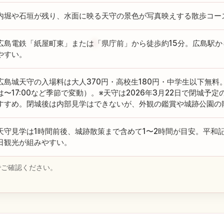
内堀や石垣が残り、水面に映る天守の景色が写真映えする散歩コー
広島電鉄「紙屋町東」または「県庁前」から徒歩約15分。広島駅
やすい。
広島城天守の入場料は大人370円・高校生180円・中学生以下無料。開
は〜17:00など季節で変動）。※天守は2026年3月22日で閉城予
すすめ。閉城後は内部見学はできないが、外観の鑑賞や城跡公園の
天守見学は1時間前後、城跡散策まで含めて1〜2時間が目安。平和
日観光が組みやすい。
でご確認ください。