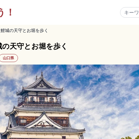
う！
｜鯉城の天守とお堀を歩く
城の天守とお堀を歩く
山口県