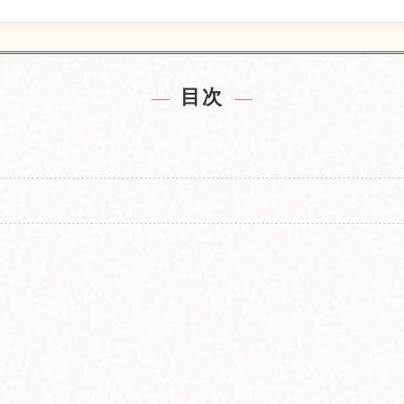
の宿を探す
広島城の
↗
目次