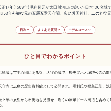
17年(1589年)毛利輝元が太田川河口に築いた日本100名
1958年外観復元の五層五階天守閣。広島護国神社、二の丸復元
目次
よくある質問
モデルコース
ひと目でわかるポイント
広島城は市中心部にある復元天守の城で、歴史展示と城跡公園の散
天守内は広島の歴史資料館として公開され、毛利氏や福島正則、浅
最上階の展望から市街地を見渡せ、近くの原爆ドーム周辺も含めて
る。