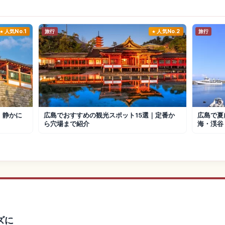
人気No.1
旅行
人気No.2
旅行
｜静かに
広島でおすすめの観光スポット15選｜定番か
広島で夏
ら穴場まで紹介
海・渓谷
ズに