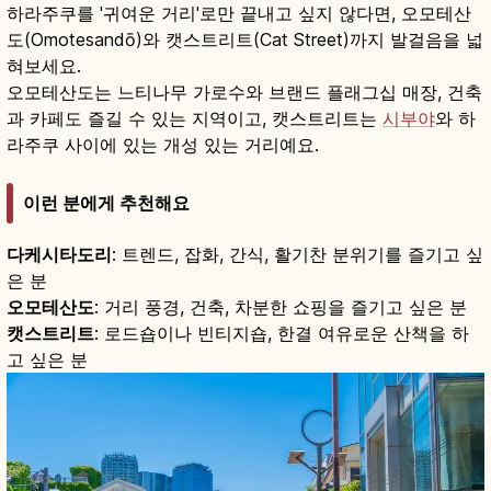
하라주쿠를 '귀여운 거리'로만 끝내고 싶지 않다면, 오모테산
도(Omotesandō)와 캣스트리트(Cat Street)까지 발걸음을 넓
혀보세요.
오모테산도는 느티나무 가로수와 브랜드 플래그십 매장, 건축
과 카페도 즐길 수 있는 지역이고, 캣스트리트는
시부야
와 하
라주쿠 사이에 있는 개성 있는 거리예요.
이런 분에게 추천해요
다케시타도리
: 트렌드, 잡화, 간식, 활기찬 분위기를 즐기고 싶
은 분
오모테산도
: 거리 풍경, 건축, 차분한 쇼핑을 즐기고 싶은 분
캣스트리트
: 로드숍이나 빈티지숍, 한결 여유로운 산책을 하
고 싶은 분