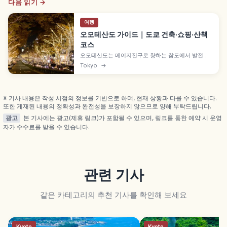
다음 읽기 →
여행
오모테산도 가이드｜도쿄 건축·쇼핑·산책
코스
오모테산도는 메이지진구로 향하는 참도에서 발전한
느티나무 가로수길로, 패션·아트·건축을 한꺼번에 즐
Tokyo
→
길 수 있는 지역입니다. 오모테산도 힐스의 도준관, 도
큐 플라자 오모카도 옥상 정원, 골목 숍, 겨울 일루미네
이션 동선 계획에 참고하기 좋습니다.
※ 기사 내용은 작성 시점의 정보를 기반으로 하며, 현재 상황과 다를 수 있습니다.
또한 게재된 내용의 정확성과 완전성을 보장하지 않으므로 양해 부탁드립니다.
광고
본 기사에는 광고(제휴 링크)가 포함될 수 있으며, 링크를 통한 예약 시 운영
자가 수수료를 받을 수 있습니다.
관련 기사
같은 카테고리의 추천 기사를 확인해 보세요
Kyoto
Kyoto