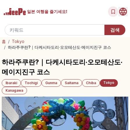
일본 여행을
즐기세요!
홈
/
Tokyo
/
하라주쿠란?｜다케시타도리·오모테산도·메이지진구 코스
하라주쿠란?｜다케시타도리·오모테산도·
메이지진구 코스
Tokyo
Ibaraki
Tochigi
Gunma
Saitama
Chiba
Kanagawa