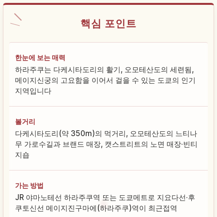
핵심 포인트
한눈에 보는 매력
하라주쿠는 다케시타도리의 활기, 오모테산도의 세련됨,
메이지신궁의 고요함을 이어서 걸을 수 있는 도쿄의 인기
지역입니다
볼거리
다케시타도리(약 350m)의 먹거리, 오모테산도의 느티나
무 가로수길과 브랜드 매장, 캣스트리트의 노면 매장·빈티
지숍
가는 방법
JR 야마노테선 하라주쿠역 또는 도쿄메트로 지요다선·후
쿠토신선 메이지진구마에(하라주쿠)역이 최근접역