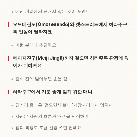
메인 거리에서 끝내지 않는 것이 포인트
오모테산도(Omotesandō)와 캣스트리트에서 하라주쿠
의 인상이 달라져요
이런 분에게 추천해요
메이지진구(Meiji Jingū)까지 걸으면 하라주쿠 관광에 깊
이가 더해져요
참배 전에 알아두면 좋은 점
하라주쿠에서 기분 좋게 걷기 위한 매너
길거리 음식은 '걸으면서'보다 '가장자리에서 멈춰서'
사진은 사람의 흐름과 배경을 의식하기
짐과 복장도 조금 신경 쓰면 편해요