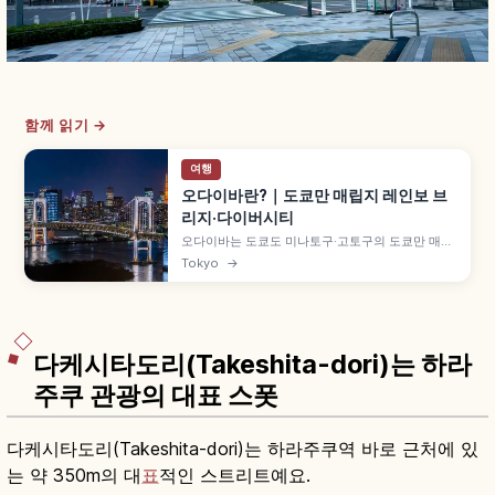
함께 읽기 →
여행
오다이바란?｜도쿄만 매립지 레인보 브
리지·다이버시티
오다이바는 도쿄도 미나토구·고토구의 도쿄만 매립
지에 자리한 워터프런트 관광지로, 도쿄 타워와 도
Tokyo
→
쿄만 절경을 즐길 수 있습니다. 약 1.7km 레인보 프
롬나드 산책로, 유니콘 건담 입상 다이버시티 도쿄
플라자, 약 800m 모래사장 오다이바 해변공원, 아
쿠아시티 등을 함께 안내합니다.
다케시타도리(Takeshita-dori)는 하라
주쿠 관광의 대표 스폿
다케시타도리(Takeshita-dori)는 하라주쿠역 바로 근처에 있
는 약 350m의 대
표
적인 스트리트예요.