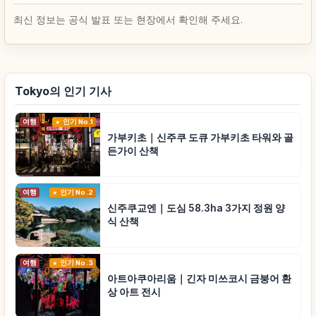
최신 정보는 공식 발표 또는 현장에서 확인해 주세요.
Tokyo의 인기 기사
여행
인기 No.1
가부키초｜신주쿠 도큐 가부키초 타워와 골
든가이 산책
여행
인기 No.2
신주쿠교엔｜도심 58.3ha 3가지 정원 양
식 산책
여행
인기 No.3
아트아쿠아리움｜긴자 미쓰코시 금붕어 환
상 아트 전시