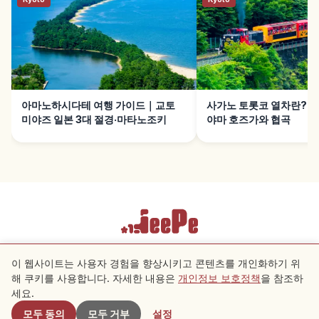
아마노하시다테 여행 가이드｜교토
사가노 토롯코 열차란?｜
미야즈 일본 3대 절경·마타노조키
야마 호즈가와 협곡
이용약관
개인정보 보호정책
쿠키 설정
이 웹사이트는 사용자 경험을 향상시키고 콘텐츠를 개인화하기 위
해 쿠키를 사용합니다. 자세한 내용은
개인정보 보호정책
을 참조하
근처 스팟
세요.
Copyright © 2026 JeePe Inc. All rights reserved.
모두 동의
모두 거부
설정