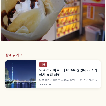
함께 읽기 →
여행
도쿄 스카이트리｜634m 전망대와 소라
마치 쇼핑·티켓
도쿄 스카이트리는 도쿄도 스미다구의 높이 634m
자립식 전파탑으로, 2012년 개업한 도쿄 랜드마크
Tokyo
→
입니다. 350m 템보 데크와 450m 템보 회랑 두 전
망대, 약 300개 매장의 도쿄 소라마치, 코니카 미놀
타 텐쿠 플라네타리움, 스미다 수족관, 평일 2,400
엔~ 등을 함께 안내합니다.