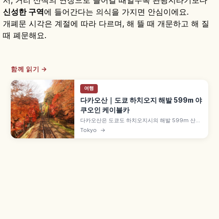
신성한 구역
에 들어간다는 의식을 가지면 안심이에요.
개폐문 시각은 계절에 따라 다르며, 해 뜰 때 개문하고 해 질
때 폐문해요.
함께 읽기 →
여행
다카오산｜도쿄 하치오지 해발 599m 야
쿠오인 케이블카
다카오산은 도쿄도 하치오지시의 해발 599m 산으
로, 신주쿠역에서 게이오선 약 50분 거리의 인기 하
Tokyo
→
이킹 명소입니다. 미슐랭 그린 가이드 3스타, 연간
약 300만 명, 덴표 16년(744년) 교키 보살 개산 야
쿠오인, 케이블카·리프트 성인 편도 490엔 등을 함
께 안내합니다.