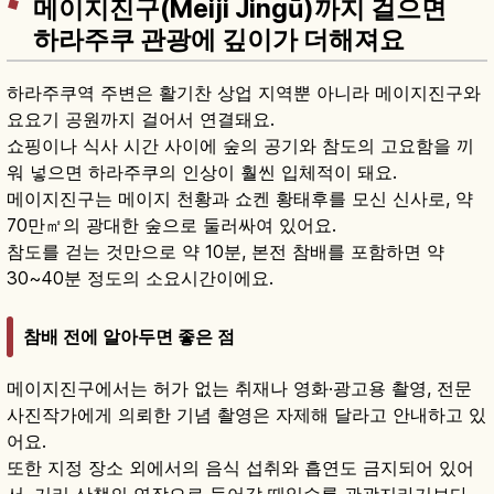
메이지진구(Meiji Jingū)까지 걸으면
하라주쿠 관광에 깊이가 더해져요
하라주쿠역 주변은 활기찬 상업 지역뿐 아니라 메이지진구와
요요기 공원까지 걸어서 연결돼요.
쇼핑이나 식사 시간 사이에 숲의 공기와 참도의 고요함을 끼
워 넣으면 하라주쿠의 인상이 훨씬 입체적이 돼요.
메이지진구는 메이지 천황과 쇼켄 황태후를 모신 신사로, 약
70만㎡의 광대한 숲으로 둘러싸여 있어요.
참도를 걷는 것만으로 약 10분, 본전 참배를 포함하면 약
30~40분 정도의 소요시간이에요.
참배 전에 알아두면 좋은 점
메이지진구에서는 허가 없는 취재나 영화·광고용 촬영, 전문
사진작가에게 의뢰한 기념 촬영은 자제해 달라고 안내하고 있
어요.
또한 지정 장소 외에서의 음식 섭취와 흡연도 금지되어 있어
서, 거리 산책의 연장으로 들어갈 때일수록 관광지라기보다