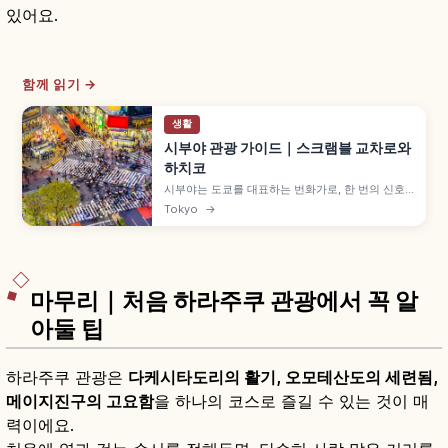
있어요.
함께 읽기 →
생활
시부야 관광 가이드｜스크램블 교차로와
하치코
시부야는 도쿄를 대표하는 번화가로, 한 번의 신호
에 약 3,000명이 동시에 횡단하는 스크램블 교차로
Tokyo
→
가 상징입니다. 1934년 세워진 충견 하치코 동상,
SHIBUYA109, 시부야 스크램블 스퀘어, 2020년
오픈 미야시타 파크, 하네다 공항 약 40~60분 접근
방법도 함께 안내합니다.
마무리｜처음 하라주쿠 관광에서 꼭 알
아둘 팁
하라주쿠 관광은
다케시타도리의 활기, 오모테산도의 세련됨,
메이지진구의 고요함
을 하나의 코스로 즐길 수 있는 것이 매
력이에요.