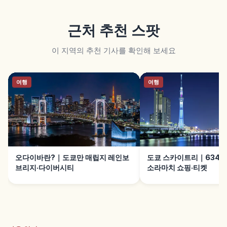
근처 추천 스팟
이 지역의 추천 기사를 확인해 보세요
여행
여행
오다이바란?｜도쿄만 매립지 레인보
도쿄 스카이트리｜634m
브리지·다이버시티
소라마치 쇼핑·티켓