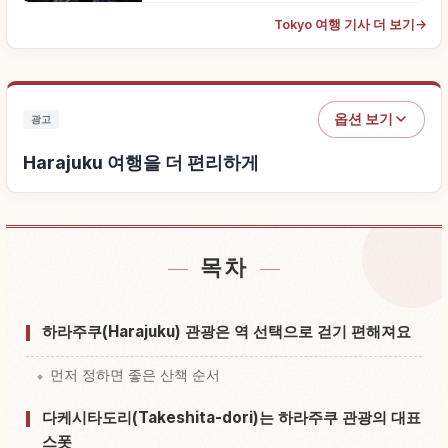
Tokyo 여행 기사 더 보기
→
옵션 보기
광고
Harajuku 여행을 더 편리하게
목차
Harajuku 근처 숙소 찾기
↗
Harajuku 체험 찾기
↗
하라주쿠(Harajuku) 관광은 역 선택으로 걷기 편해져요
먼저 정하면 좋은 산책 순서
다케시타도리(Takeshita-dori)는 하라주쿠 관광의 대표
스폿