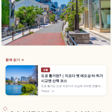
함께 읽기 →
생활
도쿄 황거란?｜지요다 옛 에도성 터·히가
시교엔 산책 코스
도쿄 황거는 도쿄 지요다구 도심에 자리한 천황의
거처이자 옛 에도성 터입니다. 1869년 이후 천황의
Tokyo
→
거처가 되었으며, 무료 공개되는 황거 히가시교엔,
옛 혼마루·니노마루 정원, 니주바시 사진 명소, 도쿄
역 도보 접근 정보를 함께 살펴봅니다.