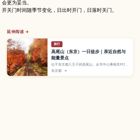
会更为妥当。
开关门时间随季节变化，日出时开门，日落时关门。
延伸阅读 →
旅行
高尾山（东京）一日徒步｜亲近自然与
能量景点
位于东京都八王子的高尾山，从市中心乘电车约1小
时即可到达，是人气一日徒步胜地。文章介绍多条
东京都
→
山路选择、缆车和吊椅、山腰寺院参拜、山顶远眺
东京与富士山、夏季啤酒花园，以及适合初次来日
本或亲子出游的最佳季节与准备要点。