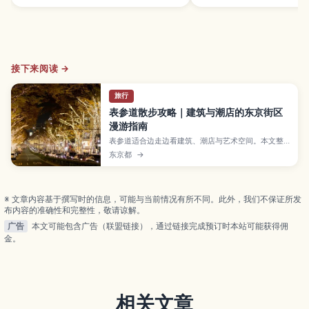
接下来阅读 →
旅行
表参道散步攻略｜建筑与潮店的东京街区
漫游指南
表参道适合边走边看建筑、潮店与艺术空间。本文整
理交通方式、推荐步行顺序与沿途看点，带你轻松感
东京都
→
受街区氛围。
※ 文章内容基于撰写时的信息，可能与当前情况有所不同。此外，我们不保证所发
布内容的准确性和完整性，敬请谅解。
广告
本文可能包含广告（联盟链接），通过链接完成预订时本站可能获得佣
金。
相关文章