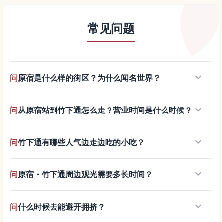
常见问题
keyboard_arrow_down
问
原宿是什么样的街区？为什么闻名世界？
keyboard_arrow_down
问
从原宿站到竹下通怎么走？营业时间是什么时候？
keyboard_arrow_down
问
竹下通有哪些人气边走边吃的小吃？
keyboard_arrow_down
问
原宿・竹下通周边观光需要多长时间？
keyboard_arrow_down
问
什么时候去能避开拥挤？