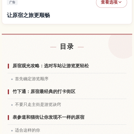
查看选项
广告
让原宿之旅更顺畅
查找原宿附近的酒店
↗
目录
查找原宿的体验
↗
原宿观光攻略：选对车站让游览更轻松
首先确定游览顺序
竹下通：原宿最经典的打卡街区
不要只走主街是游览诀窍
表参道和猫街让你发现不一样的原宿
适合这样的你