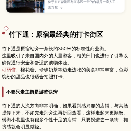
位于东京都港区与江东区一带的台场是一座人工
岛，集购物中心、美食、娱乐设施与东京湾夜景于
东京都
→
一身的人气海滨景点。本文将介绍彩虹大桥夜景、
DiverCity Tokyo Plaza、台场海滨公园与Aqua
City等必去景点，以及电车与百合海鸥线的交通方
式、适合亲子与情侣的游玩路线和推荐造访季节。
竹下通：原宿最经典的打卡街区
竹下通是原宿站旁一条长约350米的标志性商业街。
这里吸引了来自国内外的大量游客，相关部门也进行了引导以
确保通行安全和舒适的购物体验。
可丽饼
、棉花糖、珍珠奶茶等边走边吃的美食非常丰富，色彩
缤纷的甜品也很适合拍照打卡。
不要只走主街是游览诀窍
竹下通的人流方向非常明确，如果看到感兴趣的店铺，与其勉
强停下来，不如先走到旁边再折回查看，这样走起来更顺畅。
横街小巷里也有很多个性十足的店铺，只要拐进去一条街，拥
挤感就会明显减轻。