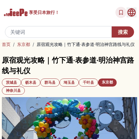
享受
日本旅行！
首页
/
东京都
/
原宿观光攻略｜竹下通·表参道·明治神宫路线与礼仪
原宿观光攻略｜竹下通·表参道·明治神宫路
线与礼仪
东京都
茨城县
枥木县
群马县
埼玉县
千叶县
神奈川县