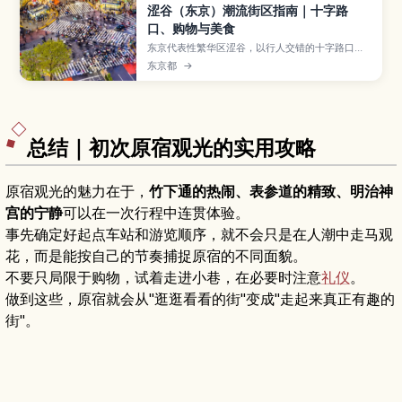
涩谷（东京）潮流街区指南｜十字路
口、购物与美食
东京代表性繁华区涩谷，以行人交错的十字路口、
忠犬八公像、涩谷109及MIYASHITA PARK等地标
东京都
→
闻名。本文整理涩谷站周边的主要景点、购物中心
与美食街区，教你如何拍出夜景照片、体验年轻人
文化，并附上交通方式与初次来东京也能轻松游览
的动线建议。
总结｜初次原宿观光的实用攻略
原宿观光的魅力在于，
竹下通的热闹、表参道的精致、明治神
宫的宁静
可以在一次行程中连贯体验。
事先确定好起点车站和游览顺序，就不会只是在人潮中走马观
花，而是能按自己的节奏捕捉原宿的不同面貌。
不要只局限于购物，试着走进小巷，在必要时注意
礼仪
。
做到这些，原宿就会从"逛逛看看的街"变成"走起来真正有趣的
街"。