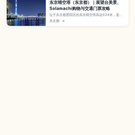
东京晴空塔（东京都）｜展望台美景、
Solamachi购物与交通门票攻略
位于东京都墨田区的东京晴空塔高达634米，是东
京地标性建筑兼电波塔，也是许多游客必访景点。
东京都
→
本文将介绍两层展望台的全景视野、东京晴空街道
（Tokyo Solamachi）的购物与美食亮点、馆内
的“天空”天文馆与墨田水族馆等设施，并整理前往
方式、门票购买要点与推荐参观时段，帮助你高效
规划晴空塔半日行程。