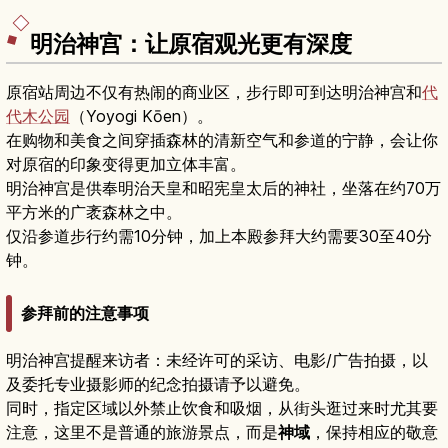
照小技巧，适合想在繁忙东京中安排一段舒缓散步
时光的旅人。
明治神宫：让原宿观光更有深度
原宿站周边不仅有热闹的商业区，步行即可到达明治神宫和
代
代木公园
（Yoyogi Kōen）。
在购物和美食之间穿插森林的清新空气和参道的宁静，会让你
对原宿的印象变得更加立体丰富。
明治神宫是供奉明治天皇和昭宪皇太后的神社，坐落在约70万
平方米的广袤森林之中。
仅沿参道步行约需10分钟，加上本殿参拜大约需要30至40分
钟。
参拜前的注意事项
明治神宫提醒来访者：未经许可的采访、电影/广告拍摄，以
及委托专业摄影师的纪念拍摄请予以避免。
同时，指定区域以外禁止饮食和吸烟，从街头逛过来时尤其要
注意，这里不是普通的旅游景点，而是
神域
，保持相应的敬意