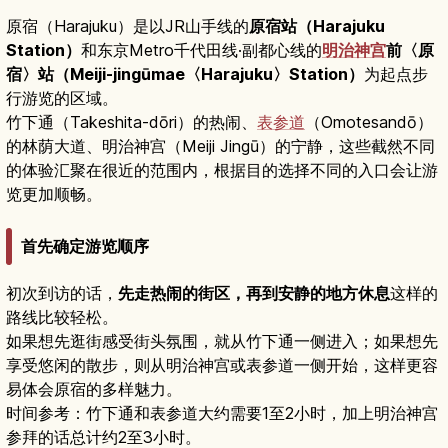
原宿（Harajuku）是以JR山手线的
原宿站（Harajuku
Station）
和东京Metro千代田线·副都心线的
明治神宫
前〈原
宿〉站（Meiji-jingūmae〈Harajuku〉Station）
为起点步
行游览的区域。
竹下通（Takeshita-dōri）的热闹、
表参道
（Omotesandō）
的林荫大道、明治神宫（Meiji Jingū）的宁静，这些截然不同
的体验汇聚在很近的范围内，根据目的选择不同的入口会让游
览更加顺畅。
首先确定游览顺序
初次到访的话，
先走热闹的街区，再到安静的地方休息
这样的
路线比较轻松。
如果想先逛街感受街头氛围，就从竹下通一侧进入；如果想先
享受悠闲的散步，则从明治神宫或表参道一侧开始，这样更容
易体会原宿的多样魅力。
时间参考：竹下通和表参道大约需要1至2小时，加上明治神宫
参拜的话总计约2至3小时。