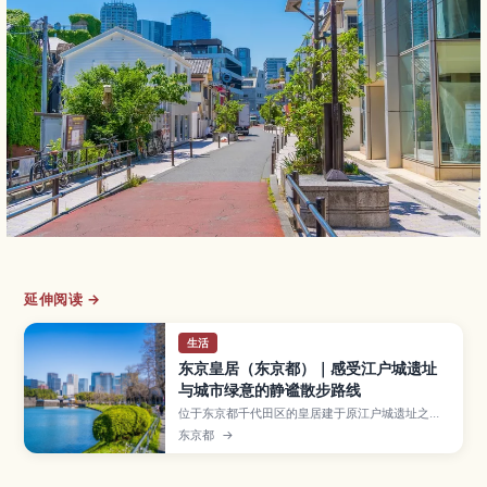
延伸阅读 →
生活
东京皇居（东京都）｜感受江户城遗址
与城市绿意的静谧散步路线
位于东京都千代田区的皇居建于原江户城遗址之
上，是日本天皇的居所，同时也是融合历史建筑与
东京都
→
广阔绿地的城市绿洲。本文介绍皇居东御苑、二重
桥、皇居外苑与热门跑步路线等主要看点，以及从
东京站步行前往的方式、开放资讯、四季景色与拍