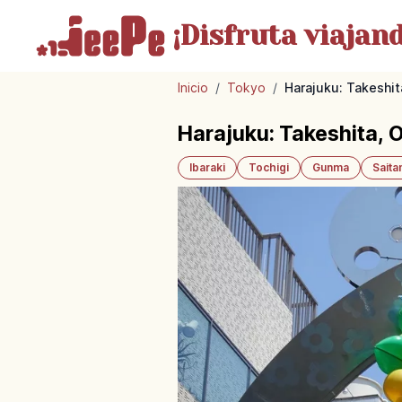
¡Disfruta
viajand
Inicio
/
Tokyo
/
Harajuku: Takeshit
Harajuku: Takeshita, 
Ibaraki
Tochigi
Gunma
Sait