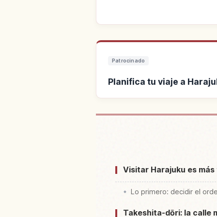
Patrocinado
Planifica tu viaje a Haraj
Buscar alojamiento 
Visitar Harajuku es más f
Lo primero: decidir el ord
Takeshita-dōri: la call