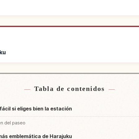
uku
cerca de Harajuku
Buscar experien
↗
Tabla de contenidos
ácil si eliges bien la estación
en del paseo
e más emblemática de Harajuku