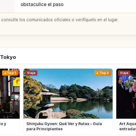
obstaculice el paso
 consulte los comunicados oficiales o verifíquelo en el lugar.
 Tokyo
Top 1
Viaje
Top 2
Viaje
io y
Shinjuku Gyoen: Qué Ver y Rutas – Guía
Art Aqua
para Principiantes
entrada