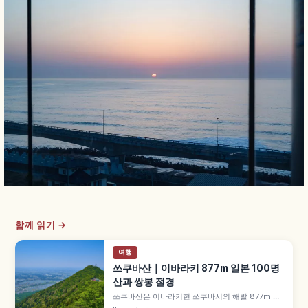
함께 읽기 →
여행
쓰쿠바산｜이바라키 877m 일본 100명
산과 쌍봉 절경
쓰쿠바산은 이바라키현 쓰쿠바시의 해발 877m 일
본 100명산 중 가장 낮은 산으로, 예로부터 '서쪽의