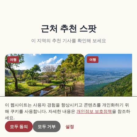
근처 추천 스팟
이 지역의 추천 기사를 확인해 보세요
여행
여행
이 웹사이트는 사용자 경험을 향상시키고 콘텐츠를 개인화하기 위
가이라쿠엔 가이드｜이바라키 미토
쓰쿠바산｜이바라키 877m
해 쿠키를 사용합니다. 자세한 내용은
개인정보 보호정책
을 참조하
일본 3대 정원·매화 명소
명산과 쌍봉 절경
근처 스팟
세요.
모두 동의
모두 거부
설정