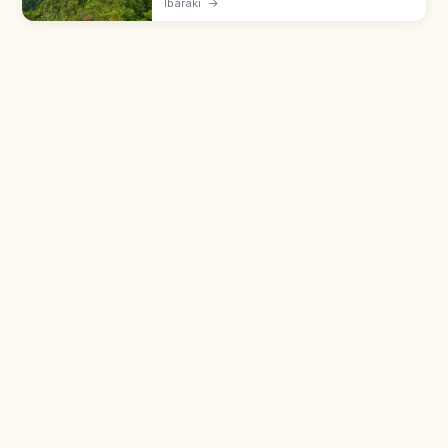
Ibaraki
→
후지, 동쪽의 쓰쿠바'로 불립니다. 난타이산(871m)·
뇨타이산(877m) 쌍봉, 별칭 '시호(자봉)', 만요슈에
도 등장, 쓰쿠바산 신사 인연 맺기 등을 함께 안내합
니다.