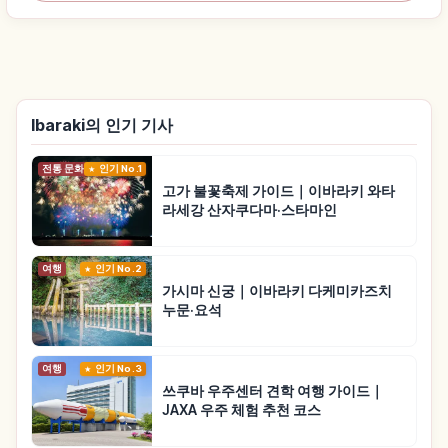
Ibaraki의 인기 기사
전통 문화
인기 No.1
고가 불꽃축제 가이드｜이바라키 와타
라세강 산자쿠다마·스타마인
여행
인기 No.2
가시마 신궁｜이바라키 다케미카즈치
누문·요석
여행
인기 No.3
쓰쿠바 우주센터 견학 여행 가이드｜
JAXA 우주 체험 추천 코스