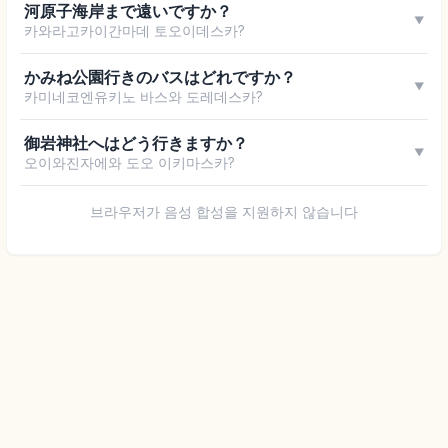
河原子海岸まで遠いですか？
▼
카와라고카이간마데 토오이데스카?
かみね公園行きのバスはどれですか？
▼
카미네코엔유키노 바스와 도레데스카?
御岩神社へはどう行きますか？
▼
오이와진자에와 도오 이키마스카?
브라우저가 음성 합성을 지원하지 않습니다