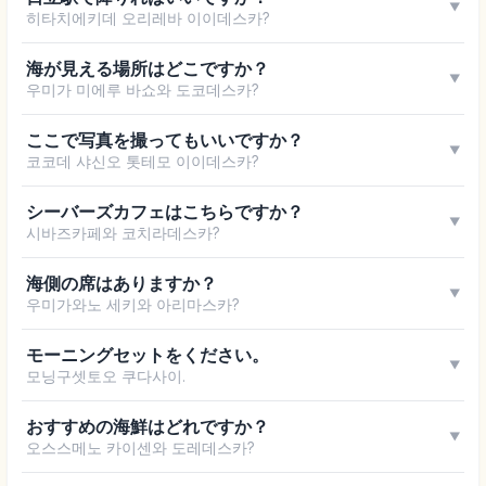
▼
히타치에키데 오리레바 이이데스카?
海が見える場所はどこですか？
▼
우미가 미에루 바쇼와 도코데스카?
ここで写真を撮ってもいいですか？
▼
코코데 샤신오 톳테모 이이데스카?
シーバーズカフェはこちらですか？
▼
시바즈카페와 코치라데스카?
海側の席はありますか？
▼
우미가와노 세키와 아리마스카?
モーニングセットをください。
▼
모닝구셋토오 쿠다사이.
おすすめの海鮮はどれですか？
▼
오스스메노 카이센와 도레데스카?