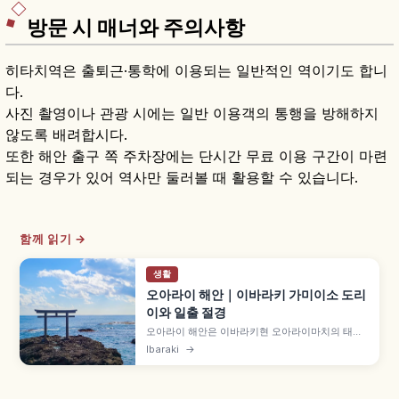
방문 시 매너와 주의사항
히타치역은 출퇴근·통학에 이용되는 일반적인 역이기도 합니
다.
사진 촬영이나 관광 시에는 일반 이용객의 통행을 방해하지
않도록 배려합시다.
또한 해안 출구 쪽 주차장에는 단시간 무료 이용 구간이 마련
되는 경우가 있어 역사만 둘러볼 때 활용할 수 있습니다.
함께 읽기 →
생활
오아라이 해안｜이바라키 가미이소 도리
이와 일출 절경
오아라이 해안은 이바라키현 오아라이마치의 태평
양 여행 명소로, 바다 암초 위 '가미이소 도리이'의
Ibaraki
→
일출이 유명합니다. 오아라이 이소사키 신사, 모래
사장, 서핑 명소, 갯바위 놀이, 아쿠아월드 오아라이
수족관까지 함께 살펴봅니다.