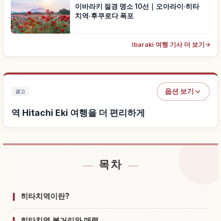
이바라키 절경 명소 10선｜오아라이·히타
치역·후쿠로다 폭포
Ibaraki 여행 기사 더 보기
→
옵션 보기
광고
역 Hitachi Eki 여행을 더 편리하게
목차
역 Hitachi Eki 근처 숙소 찾기
↗
역 Hitachi Eki 체험 찾기
↗
히타치역이란?
히타치역 볼거리와 매력