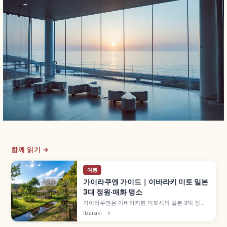
함께 읽기 →
여행
가이라쿠엔 가이드｜이바라키 미토 일본
3대 정원·매화 명소
가이라쿠엔은 이바라키현 미토시의 일본 3대 정원
중 하나로, 1842년 미토 번 9대 도쿠가와 나리아키
Ibaraki
→
가 조성했습니다. 약 3,000그루 매화나무, 매년
2~3월 미토 매화 축제, 도쿠가와 나리아키 설계 고