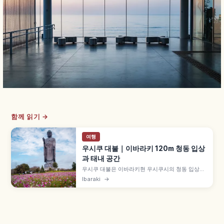
함께 읽기 →
여행
우시쿠 대불｜이바라키 120m 청동 입상
과 태내 공간
우시쿠 대불은 이바라키현 우시쿠시의 청동 입상으
로, 전체 높이 120m(대좌 20m+불상 100m)의 세
Ibaraki
→
계 최대급 규모입니다. 5층 태내 공간 3,400체 태
내불, 지상 85m 전망대(스카이트리·후지산 조망),
사계절 정원, 입장 800엔, 나리타 공항 차로 1시간.