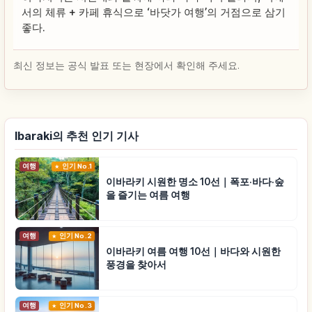
서의 체류 + 카페 휴식으로 ‘바닷가 여행’의 거점으로 삼기
좋다.
최신 정보는 공식 발표 또는 현장에서 확인해 주세요.
Ibaraki의 추천 인기 기사
여행
인기 No.1
이바라키 시원한 명소 10선｜폭포·바다·숲
을 즐기는 여름 여행
여행
인기 No.2
이바라키 여름 여행 10선｜바다와 시원한
풍경을 찾아서
여행
인기 No.3