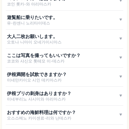
▼
코인 롯카-와 아리마스카
遊覧船に乗りたいです。
▼
유-란센니 노리타이데스
大人二枚お願いします。
▼
오토나 니마이 오네가이시마스
ここは写真を撮ってもいいですか？
▼
코코와 샤신오 톳테모 이-데스카
伊根満開を試飲できますか？
▼
이네만카이오 시인 데키마스카
伊根ブリの刺身はありますか？
▼
이네부리노 사시미와 아리마스카
おすすめの海鮮料理は何ですか？
▼
오스스메노 카이센료-리와 난데스카