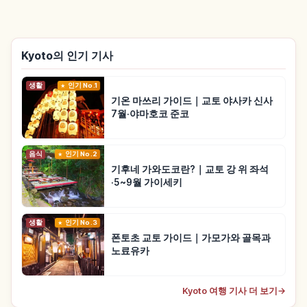
Kyoto의 인기 기사
생활
인기 No.1
기온 마쓰리 가이드｜교토 야사카 신사
7월·야마호코 준코
음식
인기 No.2
기후네 가와도코란?｜교토 강 위 좌석
·5~9월 가이세키
생활
인기 No.3
폰토초 교토 가이드｜가모가와 골목과
노료유카
Kyoto 여행 기사 더 보기
→