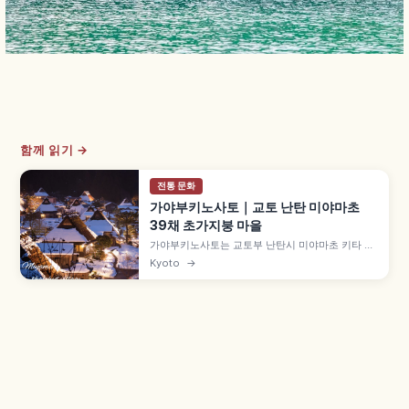
함께 읽기 →
전통 문화
가야부키노사토｜교토 난탄 미야마초
39채 초가지붕 마을
가야부키노사토는 교토부 난탄시 미야마초 키타 집
락에 자리한 초가지붕 마을로, 약 50채 중 39채가
Kyoto
→
초가지붕 민가입니다. 에도시대 중기 건물도 남은
'기타야마형 민가' 양식, 1993년 중요전통적건조물
군 보존지구, 9월 중순 메밀꽃, 겨울 라이트업 후유
토로를 함께 살펴봅니다.