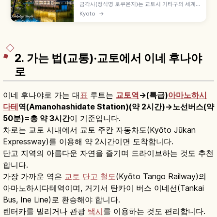
금각사(정식명 로쿠온지)는 교토시 기타구의 세계
문화유산 사찰로, 금박 3층 누각 샤리덴이 상징입니
Kyoto
→
다. 교코치 연못에 비친 금각, 가을 단풍, 입장료와
9~17시 관람 정보를 소개합니다.
2. 가는 법(교통)·교토에서 이네 후나야
로
이네 후나야로 가는 대
표
루트는
교토역
→(특급)
아마노하시
다테
역(Amanohashidate Station)(약 2시간)→노선버스(약
50분)=총 약 3시간
이 기준입니다.
차로는 교토 시내에서 교토 주칸 자동차도(Kyōto Jūkan
Expressway)를 이용해 약 2시간이면 도착합니다.
단고 지역의 아름다운 자연을 즐기며 드라이브하는 것도 추천
합니다.
가장 가까운 역은
교토 단고 철도
(Kyōto Tango Railway)의
아마노하시다테역이며, 거기서 탄카이 버스 이네선(Tankai
Bus, Ine Line)로 환승해야 합니다.
렌터카를 빌리거나 관광
택시
를 이용하는 것도 편리합니다.