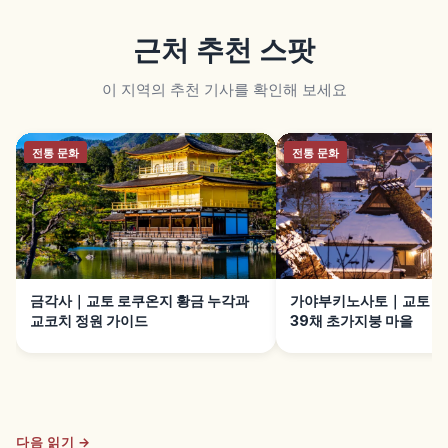
근처 추천 스팟
이 지역의 추천 기사를 확인해 보세요
전통 문화
전통 문화
금각사｜교토 로쿠온지 황금 누각과
가야부키노사토｜교토 난
교코치 정원 가이드
39채 초가지붕 마을
다음 읽기 →