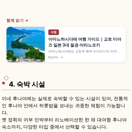
함께 읽기 →
여행
아마노하시다테 여행 가이드｜교토 미야
즈 일본 3대 절경·마타노조키
아마노하시다테는 교토부 북부 미야즈시의 미야기
마쓰시마·히로시마 미야지마와 함께 '일본 3대 절
Kyoto
→
경'으로 꼽히는 모래톱입니다. 길이 약 3.6km 모래
톱에 약 6,700그루 소나무가 우거진 특별명승, 뷰
랜드·가사마쓰공원의 거꾸로 보는 '마타노조키', 셋
슈 국보 그림 등을 함께 안내합니다.
4. 숙박 시설
이네 후나야에는 실제로 숙박할 수 있는 시설이 있어, 전통적
인 후나야 안에서 하룻밤을 보내는 귀중한 체험이 가능합니
다.
옛 정취의 어부 민박부터 리노베이션한 한 채 대여형 후나야
숙소까지, 다양한 타입 중에서 선택할 수 있습니다.