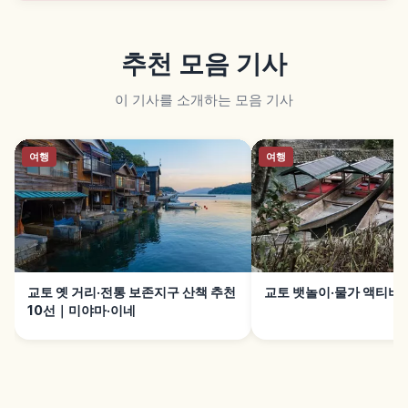
추천 모음 기사
이 기사를 소개하는 모음 기사
여행
여행
교토 옛 거리·전통 보존지구 산책 추천
교토 뱃놀이·물가 액티비티
10선｜미야마·이네