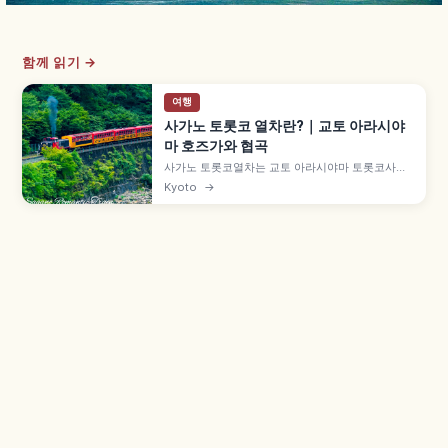
함께 읽기 →
여행
사가노 토롯코 열차란?｜교토 아라시야
마 호즈가와 협곡
사가노 토롯코열차는 교토 아라시야마 토롯코사가
역에서 토롯코가메오카역까지 약 7.3km를 잇는 관
Kyoto
→
광 열차로, 1991년 JR 산인 본선 구선을 활용해 개
업했습니다. 호즈가와 계곡 절경, 5호차 '더 리치호'
오픈 차량, 성인 880엔, 12월 30일~2월 말 운휴 등
을 함께 안내합니다.