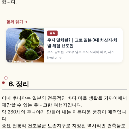
합니다.
함께 읽기 →
음식
우지 말차란?｜교토 일본 3대 차산지·차
밭 체험·뵤도인
우지 말차는 교토부 남부 우지 지역의 차로, 시즈오
카·사야마와 함께 일본 3대 차산지로 꼽힙니다. 에
Kyoto
→
이사이와 센노리큐로 이어지는 차 문화, 차잎 따기·
점다 체험, 뵤도인·우지가미 신사와 말차 디저트를
함께 살펴봅니다.
6. 정리
이네 후나야는 일본의 전통적인 바다 마을 생활을 가까이에서
체감할 수 있는 유니크한 여행지입니다.
약 230채의 후나야가 만들어 내는 아름다운 풍경이 매력입니
다.
중요 전통적 건조물군 보존지구로 지정된 역사적인 건축물도