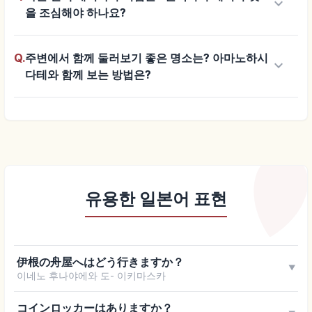
keyboard_arrow_down
을 조심해야 하나요?
Q.
주변에서 함께 둘러보기 좋은 명소는? 아마노하시
keyboard_arrow_down
다테와 함께 보는 방법은?
유용한 일본어 표현
伊根の舟屋へはどう行きますか？
▼
이네노 후나야에와 도- 이키마스카
コインロッカーはありますか？