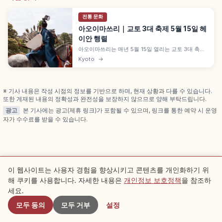
전통 문화
아오이마쓰리｜교토 3대 축제 5월 15일 헤
이안 행렬
아오이마쓰리는 매년 5월 15일 열리는 교토 3대 축제
로, 약 1,500년 역사를 지닌 가미가모·시모가모 신사
Kyoto
→
제례입니다. 헤이안 시대 의상 약 500명 행렬이 교토
고쇼에서 약 8km를 행진하며, 사이오다이 주니히토
에, 후타바아오이 장식, 유료석 4,000엔~ 등을 함께
안내합니다.
※ 기사 내용은 작성 시점의 정보를 기반으로 하며, 현재 상황과 다를 수 있습니다.
또한 게재된 내용의 정확성과 완전성을 보장하지 않으므로 양해 부탁드립니다.
광고
본 기사에는 광고(제휴 링크)가 포함될 수 있으며, 링크를 통한 예약 시 운영
자가 수수료를 받을 수 있습니다.
관련 기사
이 웹사이트는 사용자 경험을 향상시키고 콘텐츠를 개인화하기 위
해 쿠키를 사용합니다. 자세한 내용은
개인정보 보호정책
을 참조하
근처 스팟
같은 카테고리의 추천 기사를 확인해 보세요
세요.
모두 동의
모두 거부
설정
Kyoto
Kyoto