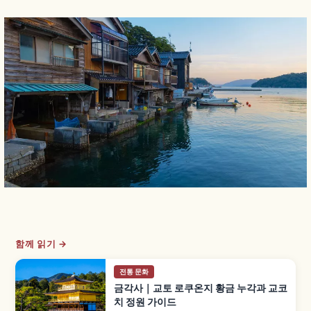
함께 읽기 →
전통 문화
금각사｜교토 로쿠온지 황금 누각과 교코
치 정원 가이드