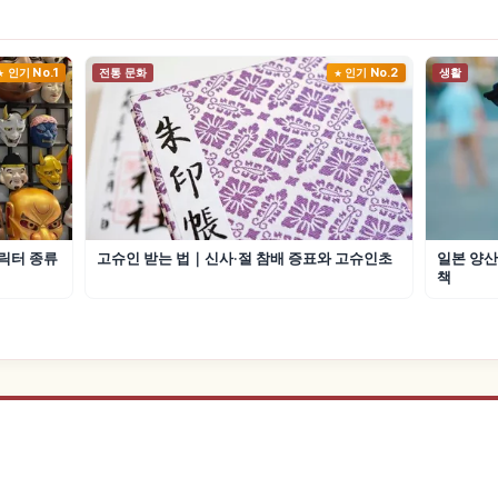
인기 No.1
전통 문화
인기 No.2
생활
릭터 종류
고슈인 받는 법｜신사·절 참배 증표와 고슈인초
일본 양산
책