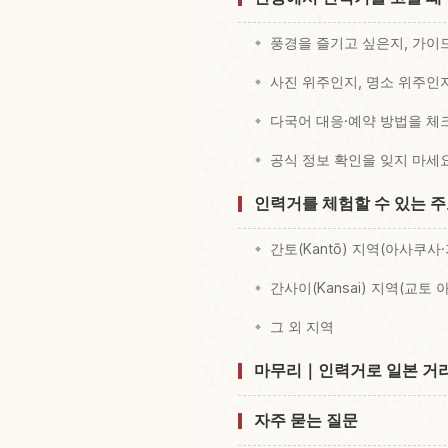
풍경을 즐기고 싶은지, 가이
사진 위주인지, 명소 위주인
다국어 대응·예약 방법을 체
공식 정보 확인을 잊지 마세
인력거를 체험할 수 있는 
간토(Kantō) 지역(아사쿠사
간사이(Kansai) 지역(교토
그 외 지역
마무리｜인력거로 일본 거리
자주 묻는 질문