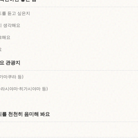
드를 듣고 싶은지
지 생각해요
크해요
요
주요 관광지
·가마쿠라 등)
 아라시야마·히가시야마 등)
를 천천히 음미해 봐요