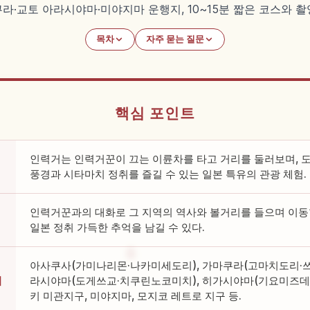
쿠라·교토 아라시야마·미야지마 운행지, 10~15분 짧은 코스와 
목차
자주 묻는 질문
핵심 포인트
인력거는 인력거꾼이 끄는 이륜차를 타고 거리를 둘러보며, 
풍경과 시타마치 정취를 즐길 수 있는 일본 특유의 관광 체험.
인력거꾼과의 대화로 그 지역의 역사와 볼거리를 들으며 이동할
일본 정취 가득한 추억을 남길 수 있다.
아사쿠사(가미나리몬·나카미세도리), 가마쿠라(고마치도리·쓰
리
라시야마(도게쓰교·치쿠린노코미치), 히가시야마(기요미즈데라·
키 미관지구, 미야지마, 모지코 레트로 지구 등.